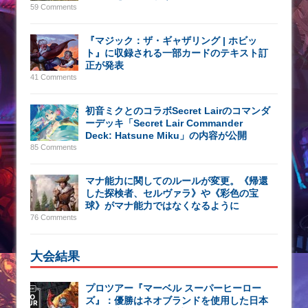
59 Comments
『マジック：ザ・ギャザリング | ホビッ
ト』に収録される一部カードのテキスト訂
正が発表
41 Comments
初音ミクとのコラボSecret Lairのコマンダ
ーデッキ「Secret Lair Commander
Deck: Hatsune Miku」の内容が公開
85 Comments
マナ能力に関してのルールが変更。《帰還
した探検者、セルヴァラ》や《彩色の宝
球》がマナ能力ではなくなるように
76 Comments
大会結果
プロツアー『マーベル スーパーヒーロー
ズ』：優勝はネオブランドを使用した日本