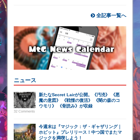
全記事一覧へ
ニュース
新たなSecret Lairが公開。《汚涜》 《悪
魔の意図》 《戦慄の復活》 《闇の森のコ
ウモリ》 《骨読み》が収録
32 Comments
今週末は『マジック：ザ・ギャザリング｜
ホビット』プレリリース！中つ国でまたマ
ジックを満喫しよう！