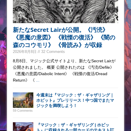
新たなSecret Lairが公開。《汚涜》
《悪魔の意図》 《戦慄の復活》 《闇の
森のコウモリ》 《骨読み》が収録
2026年8月8日 // 32 Comments
8月8日、マジック公式サイトより、新たなSecret Lairが
公開されました。 概要 公開されたのは 《汚涜/Defile》
《悪魔の意図/Diabolic Intent》 《戦慄の復活/Dread
Return》 《
...
今週末は『マジック：ザ・ギャザリング｜
ホビット』プレリリース！中つ国でまたマ
ジックを満喫しよう！
59 Comments
『マジック：ザ・ギャザリング | ホビッ
ト』に収録される一部カードのテキスト訂