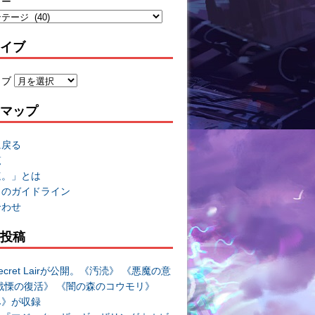
リー
イブ
イブ
マップ
に戻る
覧
速。」とは
トのガイドライン
合わせ
投稿
cret Lairが公開。《汚涜》 《悪魔の意
戦慄の復活》 《闇の森のコウモリ》
み》が収録