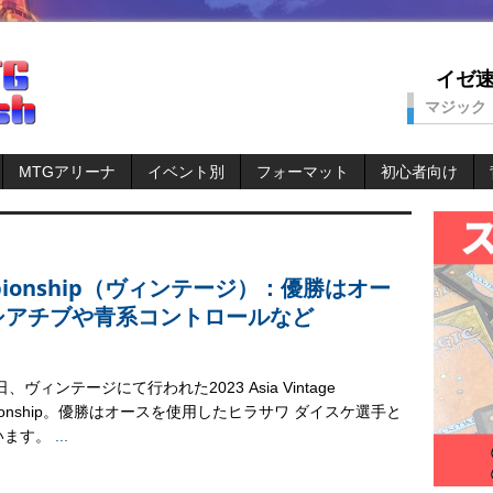
イゼ速。
マジック
MTGアリーナ
イベント別
フォーマット
初心者向け
Championship（ヴィンテージ）：優勝はオー
シアチブや青系コントロールなど
日、ヴィンテージにて行われた2023 Asia Vintage
pionship。優勝はオースを使用したヒラサワ ダイスケ選手と
います。
...