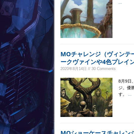
...
MOチャレンジ（ヴィンテ
ークヴァインや4色プレイ
2020年8月14日 // 30 Comments
8月9
ジ。優勝
す。
...
MOショーケースチャレン