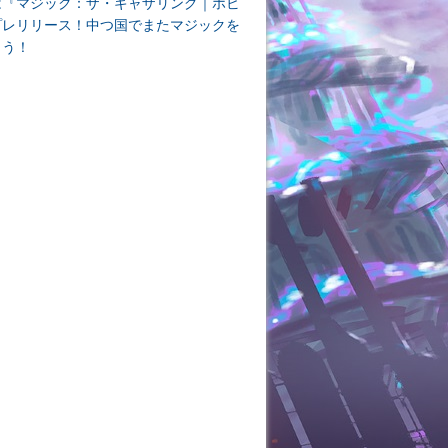
は『マジック：ザ・ギャザリング｜ホビ
プレリリース！中つ国でまたマジックを
よう！