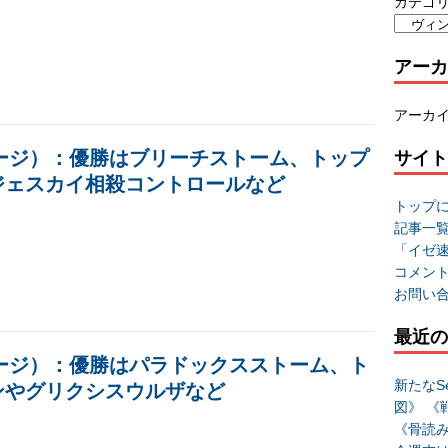
カテゴ
アーカ
アーカ
ージ）：優勝はブリーチストーム、トップ
サイト
ジェスカイ相殺コントロールなど
トップ
記事一
「イゼ
コメン
お問い
最近の
ージ）：優勝はパラドックスストーム、ト
新たなSe
ンやグリクシスウルザなど
図》 《
《骨読