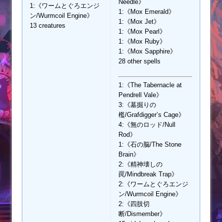
Needle》
1:《ワームとぐろエンジ
1:《Mox Emerald》
ン/Wurmcoil Engine》
1:《Mox Jet》
13 creatures
1:《Mox Pearl》
1:《Mox Ruby》
1:《Mox Sapphire》
28 other spells
1:《The Tabernacle at
Pendrell Vale》
3:《墓掘りの
檻/Grafdigger’s Cage》
4:《無のロッド/Null
Rod》
1:《石の脳/The Stone
Brain》
2:《精神壊しの
罠/Mindbreak Trap》
2:《ワームとぐろエンジ
ン/Wurmcoil Engine》
2:《四肢切
断/Dismember》