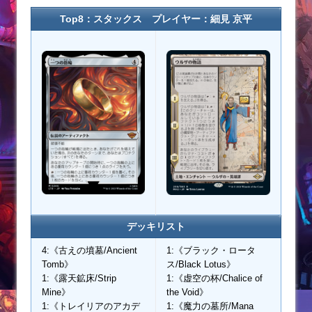
Top8：スタックス プレイヤー：細見 京平
デッキリスト
4:《古えの墳墓/Ancient
1:《ブラック・ロータ
Tomb》
ス/Black Lotus》
1:《露天鉱床/Strip
1:《虚空の杯/Chalice of
Mine》
the Void》
1:《トレイリアのアカデ
1:《魔力の墓所/Mana