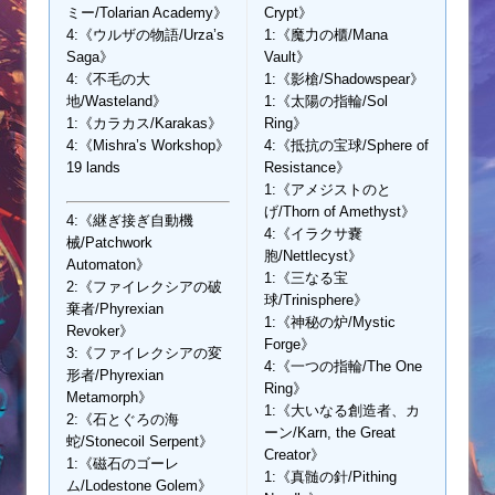
ミー/Tolarian Academy》
Crypt》
4:《ウルザの物語/Urza’s
1:《魔力の櫃/Mana
Saga》
Vault》
4:《不毛の大
1:《影槍/Shadowspear》
地/Wasteland》
1:《太陽の指輪/Sol
1:《カラカス/Karakas》
Ring》
4:《Mishra’s Workshop》
4:《抵抗の宝球/Sphere of
19 lands
Resistance》
1:《アメジストのと
げ/Thorn of Amethyst》
4:《継ぎ接ぎ自動機
4:《イラクサ嚢
械/Patchwork
胞/Nettlecyst》
Automaton》
1:《三なる宝
2:《ファイレクシアの破
球/Trinisphere》
棄者/Phyrexian
1:《神秘の炉/Mystic
Revoker》
Forge》
3:《ファイレクシアの変
4:《一つの指輪/The One
形者/Phyrexian
Ring》
Metamorph》
1:《大いなる創造者、カ
2:《石とぐろの海
ーン/Karn, the Great
蛇/Stonecoil Serpent》
Creator》
1:《磁石のゴーレ
1:《真髄の針/Pithing
ム/Lodestone Golem》