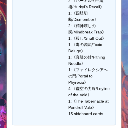
2:《ハーキルの召還
術/Hurkyl’s Recall》
1:《四肢切
断/Dismember》
2:《精神壊しの
罠/Mindbreak Trap》
1:《殺し/Snuff Out》
1:《毒の濁流/Toxic
Deluge》
1:《真髄の針/Pithing
Needle》
1:《ファイレクシアへ
の門/Portal to
Phyrexia》
4:《虚空の力線/Leyline
of the Void》
1:《The Tabernacle at
Pendrell Vale》
15 sideboard cards