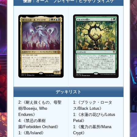
優勝：オース プレイヤー：ヒラサワ ダイスケ
デッキリスト
2:《耐え抜くもの、母聖
1:《ブラック・ロータ
樹/Boseiju, Who
ス/Black Lotus》
Endures》
1:《水蓮の花びら/Lotus
4:《禁忌の果樹
Petal》
園/Forbidden Orchard》
1:《魔力の墓所/Mana
1:《島/Island》
Crypt》