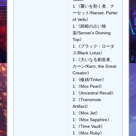
1:《覆いを割く者、ナ
ーセット/Narset, Parter
of Veils》
1:《師範の占い独
楽/Sensei’s Divining
Top》
1:《ブラック・ロータ
ス/Black Lotus》
1:《大いなる創造者、
カーン/Karn, the Great
Creator》
1:《修繕/Tinker》
1:《Mox Pearl》
1:《Ancestral Recall》
2:《Transmute
Artifact》
1:《Mox Jet》
1:《Mox Sapphire》
1:《Time Vault》
1:《Mox Ruby》