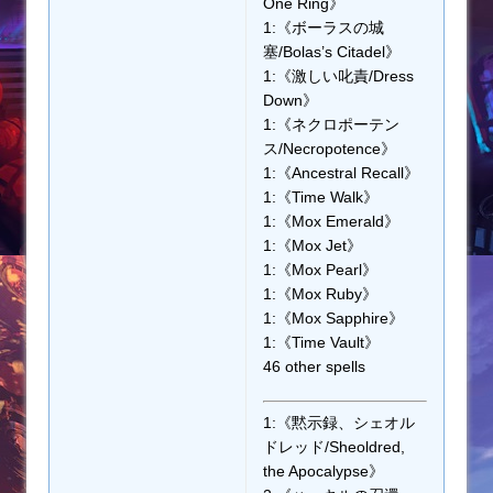
One Ring》
1:《ボーラスの城
塞/Bolas’s Citadel》
1:《激しい叱責/Dress
Down》
1:《ネクロポーテン
ス/Necropotence》
1:《Ancestral Recall》
1:《Time Walk》
1:《Mox Emerald》
1:《Mox Jet》
1:《Mox Pearl》
1:《Mox Ruby》
1:《Mox Sapphire》
1:《Time Vault》
46 other spells
1:《黙示録、シェオル
ドレッド/Sheoldred,
the Apocalypse》