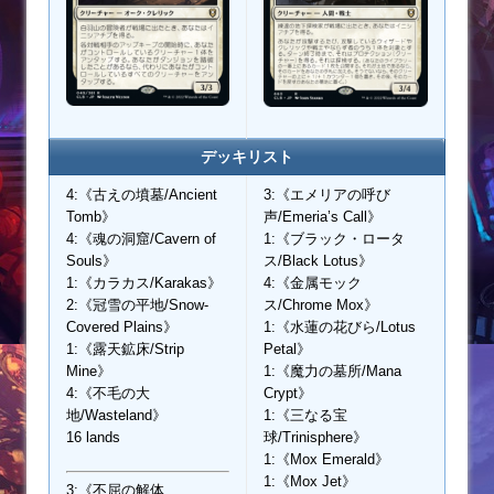
デッキリスト
4:《古えの墳墓/Ancient
3:《エメリアの呼び
Tomb》
声/Emeria’s Call》
4:《魂の洞窟/Cavern of
1:《ブラック・ロータ
Souls》
ス/Black Lotus》
1:《カラカス/Karakas》
4:《金属モック
2:《冠雪の平地/Snow-
ス/Chrome Mox》
Covered Plains》
1:《水蓮の花びら/Lotus
1:《露天鉱床/Strip
Petal》
Mine》
1:《魔力の墓所/Mana
4:《不毛の大
Crypt》
地/Wasteland》
1:《三なる宝
16 lands
球/Trinisphere》
1:《Mox Emerald》
1:《Mox Jet》
3:《不屈の解体