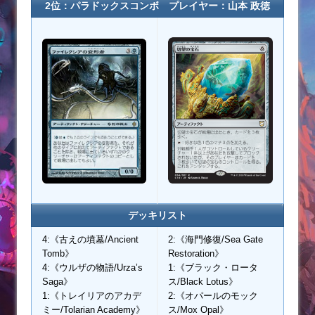
2位：パラドックスコンボ プレイヤー：山本 政徳
デッキリスト
4:《古えの墳墓/Ancient
2:《海門修復/Sea Gate
Tomb》
Restoration》
4:《ウルザの物語/Urza’s
1:《ブラック・ロータ
Saga》
ス/Black Lotus》
1:《トレイリアのアカデ
2:《オパールのモック
ミー/Tolarian Academy》
ス/Mox Opal》