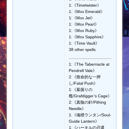
1:《Timetwister》
1:《Mox Emerald》
1:《Mox Jet》
1:《Mox Pearl》
1:《Mox Ruby》
1:《Mox Sapphire》
1:《Time Vault》
38 other spells
1:《The Tabernacle at
Pendrell Vale》
2:《致命的な一押
し/Fatal Push》
1:《墓掘りの
檻/Grafdigger’s Cage》
2:《真髄の針/Pithing
Needle》
1:《魂標ランタン/Soul-
Guide Lantern》
1:《ハーキルの召還