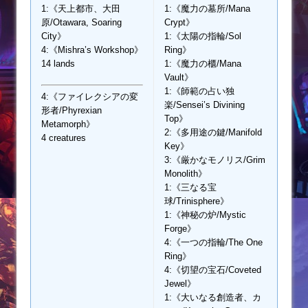
1:《天上都市、大田
1:《魔力の墓所/Mana
原/Otawara, Soaring
Crypt》
City》
1:《太陽の指輪/Sol
4:《Mishra’s Workshop》
Ring》
14 lands
1:《魔力の櫃/Mana
Vault》
1:《師範の占い独
4:《ファイレクシアの変
楽/Sensei’s Divining
形者/Phyrexian
Top》
Metamorph》
2:《多用途の鍵/Manifold
4 creatures
Key》
3:《厳かなモノリス/Grim
Monolith》
1:《三なる宝
球/Trinisphere》
1:《神秘の炉/Mystic
Forge》
4:《一つの指輪/The One
Ring》
4:《切望の宝石/Coveted
Jewel》
1:《大いなる創造者、カ