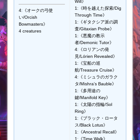
Will》
1:《時を越えた探索/Dig
4:《オークの弓使
Through Time》
い/Orcish
1:《ギタクシア派の調
Bowmasters》
査/Gitaxian Probe》
4 creatures
1:《悪魔の教示
者/Demonic Tutor》
4:《ロリアンの発
見/Lórien Revealed》
1:《宝船の巡
航/Treasure Cruise》
4:《ミシュラのガラク
タ/Mishra’s Bauble》
1:《多用途の
鍵/Manifold Key》
1:《太陽の指輪/Sol
Ring》
1:《ブラック・ロータ
ス/Black Lotus》
1:《Ancestral Recall》
1:《Time Walk》