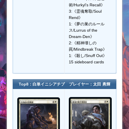
術/Hurkyl’s Recall》
3:《霊魂奪取/Soul
Rend》
1:《夢の巣のルール
ス/Lurrus of the
Dream-Den》
2:《精神壊しの
罠/Mindbreak Trap》
1:《殺し/Snuff Out》
15 sideboard cards
Top8：白単イニシアチブ プレイヤー：太田 勇輝