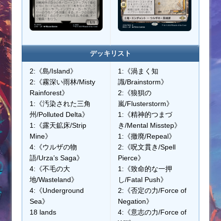
デッキリスト
2:《島/Island》
1:《渦まく知
2:《霧深い雨林/Misty
識/Brainstorm》
Rainforest》
2:《狼狽の
1:《汚染された三角
嵐/Flusterstorm》
州/Polluted Delta》
1:《精神的つまづ
1:《露天鉱床/Strip
き/Mental Misstep》
Mine》
1:《撤廃/Repeal》
4:《ウルザの物
2:《呪文貫き/Spell
語/Urza’s Saga》
Pierce》
4:《不毛の大
1:《致命的な一押
地/Wasteland》
し/Fatal Push》
4:《Underground
2:《否定の力/Force of
Sea》
Negation》
18 lands
4:《意志の力/Force of