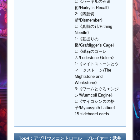
1:《ハーキルの召還
術/Hurkyl’s Recall》
2:《四肢切
断/Dismember》
1:《真髄の針/Pithing
Needle》
1:《墓掘りの
檻/Grafdigger’s Cage》
1:《磁石のゴーレ
ム/Lodestone Golem》
1:《マイトストーンとウ
ィークストーン/The
Mightstone and
Weakstone》
3:《ワームとぐろエンジ
ン/Wurmcoil Engine》
1:《マイコシンスの格
子/Mycosynth Lattice》
15 sideboard cards
Top4：アゾリウスコントロール プレイヤー：武井