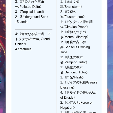
3:《汚染された三角
1:《渦まく知
州/Polluted Delta》
識/Brainstorm》
3:《Tropical Island》
2:《狼狽の
2:《Underground Sea》
嵐/Flusterstorm》
15 lands
1:《ギタクシア派の調
査/Gitaxian Probe》
1:《精神的つまづ
4:《偉大なる統一者、ア
き/Mental Misstep》
トラクサ/Atraxa, Grand
1:《師範の占い独
Unifier》
楽/Sensei’s Divining
4 creatures
Top》
1:《吸血の教示
者/Vampiric Tutor》
1:《悪魔の教示
者/Demonic Tutor》
1:《閃光/Flash》
1:《ガイアの祝福/Gaea’s
Blessing》
4:《ドルイドの誓い/Oath
of Druids》
2:《否定の力/Force of
Negation》
1:《覆いを割く者、ナー