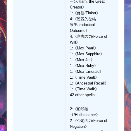
ーン/Karn, the Great
Creator》
1:《修繕/Tinker》
4:《逆説的な結
果/Paradoxical
Outcome》
4:《意志の力/Force of
Will》
1:《Mox Pearl》
1:《Mox Sapphire》
1:《Mox Jet》
1:《Mox Ruby》
1:《Mox Emerald》
1:《Time Vault》
1:《Ancestral Recall》
1:《Time Walk》
42 other spells
2:《船殻破
り/Hullbreacher》
2:《否定の力/Force of
Negation》