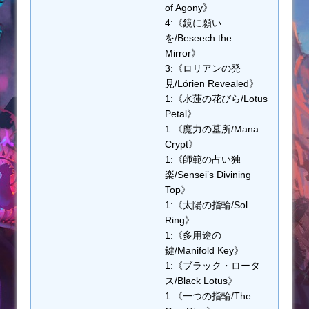
of Agony》
4:《鏡に願い
を/Beseech the
Mirror》
3:《ロリアンの発
見/Lórien Revealed》
1:《水蓮の花びら/Lotus
Petal》
1:《魔力の墓所/Mana
Crypt》
1:《師範の占い独
楽/Sensei’s Divining
Top》
1:《太陽の指輪/Sol
Ring》
1:《多用途の
鍵/Manifold Key》
1:《ブラック・ロータ
ス/Black Lotus》
1:《一つの指輪/The