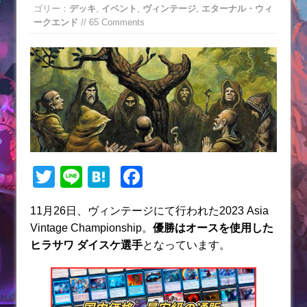
ゴリー：
デッキ
,
イベント
,
ヴィンテージ
,
エターナル・ウィ
ークエンド
// 65 Comments
T
Li
H
F
w
n
at
a
11月26日、ヴィンテージにて行われた2023 Asia
itt
e
e
c
Vintage Championship。
優勝はオースを使用した
er
n
e
ヒラサワ ダイスケ選手
となっています。
a
b
o