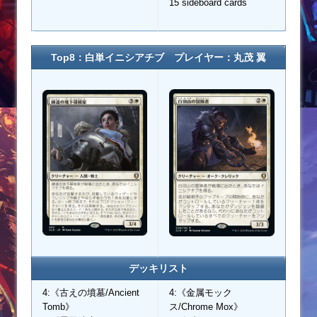
15 sideboard cards
Top8：白単イニシアチブ プレイヤー：丸茂 翼
デッキリスト
4:《古えの墳墓/Ancient
4:《金属モック
Tomb》
ス/Chrome Mox》