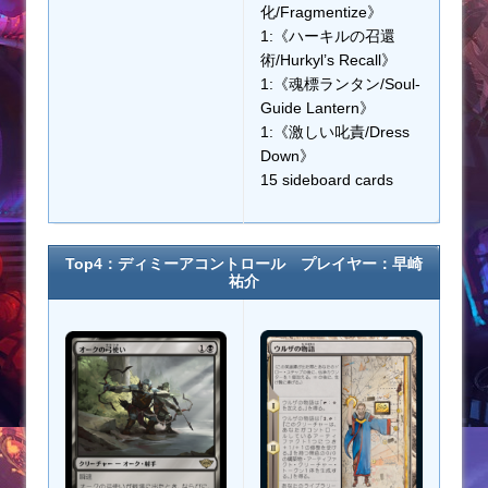
化/Fragmentize》
1:《ハーキルの召還
術/Hurkyl’s Recall》
1:《魂標ランタン/Soul-
Guide Lantern》
1:《激しい叱責/Dress
Down》
15 sideboard cards
Top4：ディミーアコントロール プレイヤー：早崎
祐介