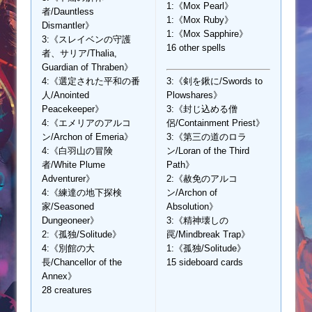
1:《Mox Pearl》
者/Dauntless
1:《Mox Ruby》
Dismantler》
1:《Mox Sapphire》
3:《スレイベンの守護
16 other spells
者、サリア/Thalia,
Guardian of Thraben》
4:《選定された平和の番
3:《剣を鍬に/Swords to
人/Anointed
Plowshares》
Peacekeeper》
3:《封じ込める僧
4:《エメリアのアルコ
侶/Containment Priest》
ン/Archon of Emeria》
3:《第三の道のロラ
4:《白羽山の冒険
ン/Loran of the Third
者/White Plume
Path》
Adventurer》
2:《赦免のアルコ
4:《練達の地下探検
ン/Archon of
家/Seasoned
Absolution》
Dungeoneer》
3:《精神壊しの
2:《孤独/Solitude》
罠/Mindbreak Trap》
4:《別館の大
1:《孤独/Solitude》
長/Chancellor of the
15 sideboard cards
Annex》
28 creatures