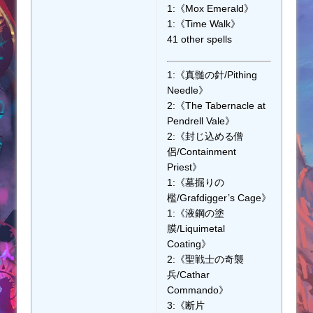
1:《Mox Emerald》
1:《Time Walk》
41 other spells
1:《真髄の針/Pithing
Needle》
2:《The Tabernacle at
Pendrell Vale》
2:《封じ込める僧
侶/Containment
Priest》
1:《墓掘りの
檻/Grafdigger’s Cage》
1:《液鋼の塗
膜/Liquimetal
Coating》
2:《聖戦士の奇襲
兵/Cathar
Commando》
3:《断片