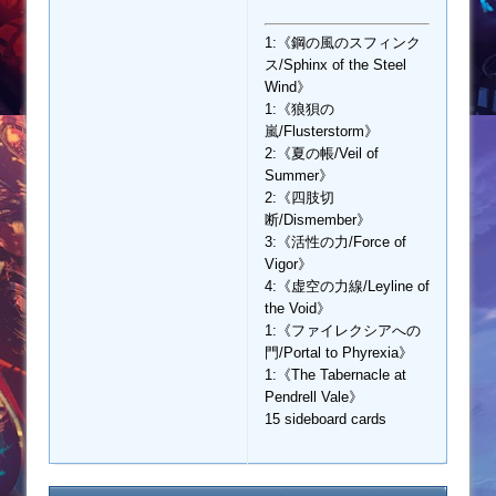
1:《鋼の風のスフィンク
ス/Sphinx of the Steel
Wind》
1:《狼狽の
嵐/Flusterstorm》
2:《夏の帳/Veil of
Summer》
2:《四肢切
断/Dismember》
3:《活性の力/Force of
Vigor》
4:《虚空の力線/Leyline of
the Void》
1:《ファイレクシアへの
門/Portal to Phyrexia》
1:《The Tabernacle at
Pendrell Vale》
15 sideboard cards