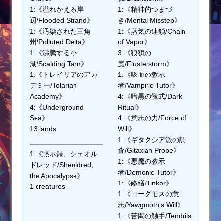
1:《溢れかえる岸
1:《精神的つまづ
辺/Flooded Strand》
き/Mental Misstep》
1:《汚染された三角
1:《蒸気の連鎖/Chain
州/Polluted Delta》
of Vapor》
1:《沸騰する小
3:《狼狽の
湖/Scalding Tarn》
嵐/Flusterstorm》
1:《トレイリアのアカ
1:《吸血の教示
デミー/Tolarian
者/Vampiric Tutor》
Academy》
4:《暗黒の儀式/Dark
4:《Underground
Ritual》
Sea》
4:《意志の力/Force of
13 lands
Will》
1:《ギタクシア派の調
査/Gitaxian Probe》
1:《黙示録、シェオル
1:《悪魔の教示
ドレッド/Sheoldred,
者/Demonic Tutor》
the Apocalypse》
1:《修繕/Tinker》
1 creatures
1:《ヨーグモスの意
志/Yawgmoth’s Will》
1:《苦悶の触手/Tendrils