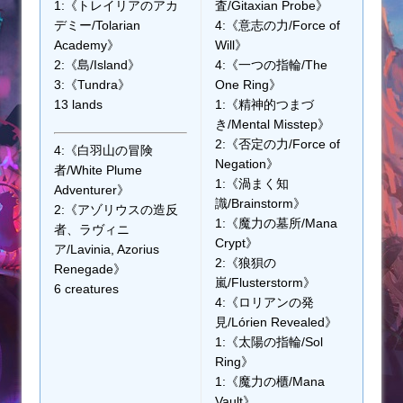
1:《トレイリアのアカ
査/Gitaxian Probe》
デミー/Tolarian
4:《意志の力/Force of
Academy》
Will》
2:《島/Island》
4:《一つの指輪/The
3:《Tundra》
One Ring》
13 lands
1:《精神的つまづ
き/Mental Misstep》
2:《否定の力/Force of
4:《白羽山の冒険
Negation》
者/White Plume
1:《渦まく知
Adventurer》
識/Brainstorm》
2:《アゾリウスの造反
1:《魔力の墓所/Mana
者、ラヴィニ
Crypt》
ア/Lavinia, Azorius
2:《狼狽の
Renegade》
嵐/Flusterstorm》
6 creatures
4:《ロリアンの発
見/Lórien Revealed》
1:《太陽の指輪/Sol
Ring》
1:《魔力の櫃/Mana
Vault》