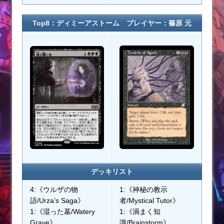
Top8：ディミーアストーム プレイヤー：篠原 元
デッキリスト
4:《ウルザの物
1:《神秘の教示
語/Urza’s Saga》
者/Mystical Tutor》
1:《湿った墓/Watery
1:《渦まく知
Grave》
識/Brainstorm》