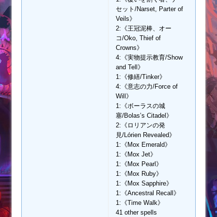
セット/Narset, Parter of
Veils》
2:《王冠泥棒、オー
コ/Oko, Thief of
Crowns》
4:《実物提示教育/Show
and Tell》
1:《修繕/Tinker》
4:《意志の力/Force of
Will》
1:《ボーラスの城
塞/Bolas’s Citadel》
2:《ロリアンの発
見/Lórien Revealed》
1:《Mox Emerald》
1:《Mox Jet》
1:《Mox Pearl》
1:《Mox Ruby》
1:《Mox Sapphire》
1:《Ancestral Recall》
1:《Time Walk》
41 other spells