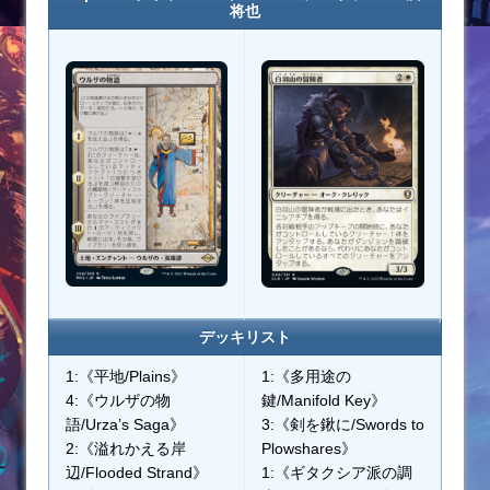
将也
デッキリスト
1:《平地/Plains》
1:《多用途の
4:《ウルザの物
鍵/Manifold Key》
語/Urza’s Saga》
3:《剣を鍬に/Swords to
2:《溢れかえる岸
Plowshares》
辺/Flooded Strand》
1:《ギタクシア派の調