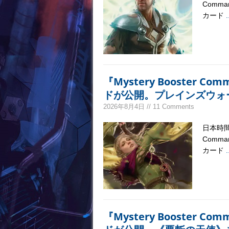
Comm
カード
.
『Mystery Booster C
ドが公開。プレインズウォ
2026年8月4日 // 11 Comments
日本時間
Comm
カード
.
『Mystery Booster C