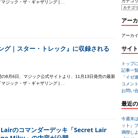
カテゴ
『マジック・ザ・ギャザリング |
...
アーカ
アーカ
グ | スター・トレック』に収録される
サイト
トップ
記事一
の8月6日、マジック公式サイトより、11月13日発売の最新
「イゼ
『マジック・ザ・ギャザリング |
...
コメン
お問い
最近の
今週末
ット』
airのコマンダーデッキ「Secret Lair
満喫し
tsune Miku」の内容が公開