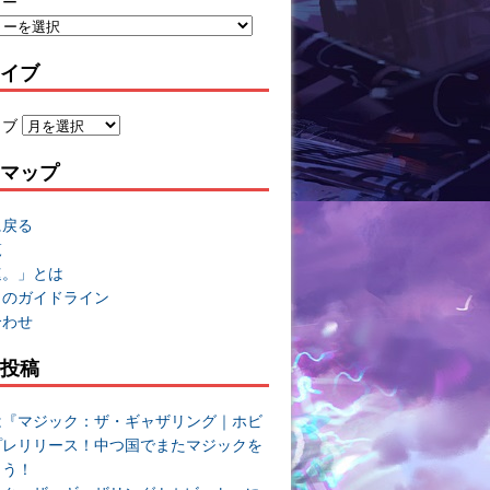
リー
イブ
イブ
マップ
に戻る
覧
速。」とは
トのガイドライン
合わせ
投稿
は『マジック：ザ・ギャザリング｜ホビ
プレリリース！中つ国でまたマジックを
よう！