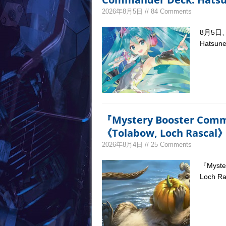
2026年8月5日 // 84 Comments
8月5日、
Hats
『Mystery Booster Co
《Tolabow, Loch Ras
2026年8月4日 // 25 Comments
『Myste
Loch