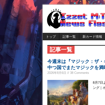
トップ
記事一覧
新カード情報
記事一覧
今週末は『マジック：ザ・
中つ国でまたマジックを満
2026年8月6日 // 38 Comments
8月7
ング｜