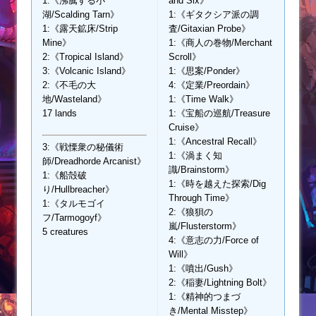
1:《沸騰する小
and Six》
湖/Scalding Tarn》
1:《ギタクシア派の調
1:《露天鉱床/Strip
査/Gitaxian Probe》
Mine》
1:《商人の巻物/Merchant
2:《Tropical Island》
Scroll》
3:《Volcanic Island》
1:《思案/Ponder》
2:《不毛の大
4:《定業/Preordain》
地/Wasteland》
1:《Time Walk》
17 lands
1:《宝船の巡航/Treasure
Cruise》
1:《Ancestral Recall》
3:《戦慄衆の秘儀術
1:《渦まく知
師/Dreadhorde Arcanist》
識/Brainstorm》
1:《船殻破
1:《時を越えた探索/Dig
り/Hullbreacher》
Through Time》
1:《タルモゴイ
2:《狼狽の
フ/Tarmogoyf》
嵐/Flusterstorm》
5 creatures
4:《意志の力/Force of
Will》
1:《噴出/Gush》
2:《稲妻/Lightning Bolt》
1:《精神的つまづ
き/Mental Misstep》