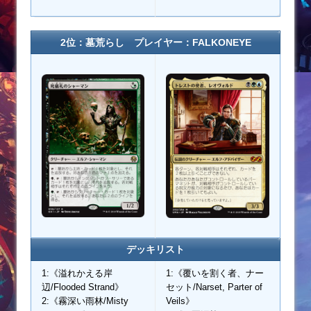
2位：墓荒らし プレイヤー：FALKONEYE
デッキリスト
1:《溢れかえる岸
1:《覆いを割く者、ナー
辺/Flooded Strand》
セット/Narset, Parter of
2:《霧深い雨林/Misty
Veils》