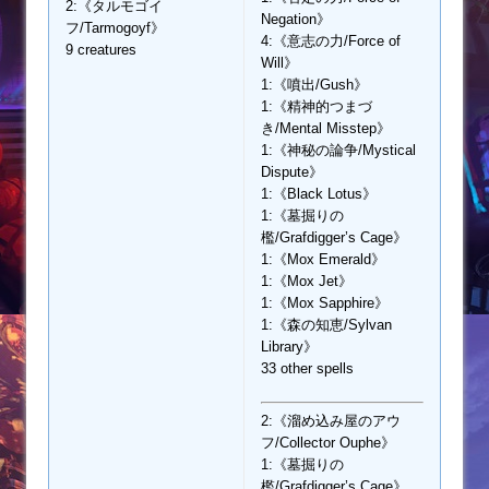
2:《タルモゴイ
Negation》
フ/Tarmogoyf》
4:《意志の力/Force of
9 creatures
Will》
1:《噴出/Gush》
1:《精神的つまづ
き/Mental Misstep》
1:《神秘の論争/Mystical
Dispute》
1:《Black Lotus》
1:《墓掘りの
檻/Grafdigger’s Cage》
1:《Mox Emerald》
1:《Mox Jet》
1:《Mox Sapphire》
1:《森の知恵/Sylvan
Library》
33 other spells
2:《溜め込み屋のアウ
フ/Collector Ouphe》
1:《墓掘りの
檻/Grafdigger’s Cage》