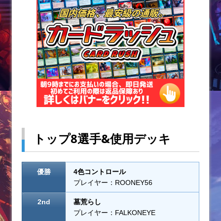
o
k
トップ8選手&使用デッキ
優勝
4色コントロール
プレイヤー：ROONEY56
2nd
墓荒らし
プレイヤー：FALKONEYE