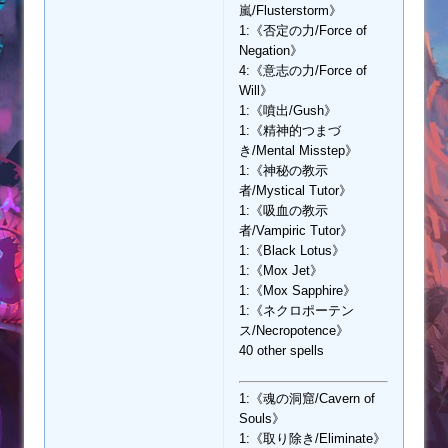
嵐/Flusterstorm》
1:《否定の力/Force of
Negation》
4:《意志の力/Force of
Will》
1:《噴出/Gush》
1:《精神的つまづ
き/Mental Misstep》
1:《神秘の教示
者/Mystical Tutor》
1:《吸血の教示
者/Vampiric Tutor》
1:《Black Lotus》
1:《Mox Jet》
1:《Mox Sapphire》
1:《ネクロポーテン
ス/Necropotence》
40 other spells
1:《魂の洞窟/Cavern of
Souls》
1:《取り除き/Eliminate》