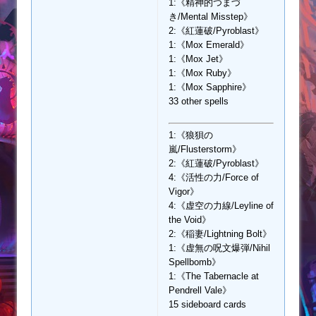
1:《精神的つまづ
き/Mental Misstep》
2:《紅蓮破/Pyroblast》
1:《Mox Emerald》
1:《Mox Jet》
1:《Mox Ruby》
1:《Mox Sapphire》
33 other spells
1:《狼狽の
嵐/Flusterstorm》
2:《紅蓮破/Pyroblast》
4:《活性の力/Force of
Vigor》
4:《虚空の力線/Leyline of
the Void》
2:《稲妻/Lightning Bolt》
1:《虚無の呪文爆弾/Nihil
Spellbomb》
1:《The Tabernacle at
Pendrell Vale》
15 sideboard cards