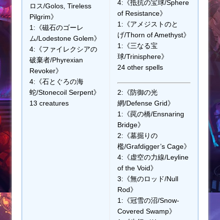
4:《抵抗の宝球/Sphere
ロス/Golos, Tireless
of Resistance》
Pilgrim》
1:《アメジストのと
1:《磁石のゴーレ
げ/Thorn of Amethyst》
ム/Lodestone Golem》
1:《三なる宝
4:《ファイレクシアの
球/Trinisphere》
破棄者/Phyrexian
24 other spells
Revoker》
4:《石とぐろの海
蛇/Stonecoil Serpent》
2:《防御の光
13 creatures
網/Defense Grid》
1:《罠の橋/Ensnaring
Bridge》
2:《墓掘りの
檻/Grafdigger’s Cage》
4:《虚空の力線/Leyline
of the Void》
3:《無のロッド/Null
Rod》
1:《冠雪の沼/Snow-
Covered Swamp》