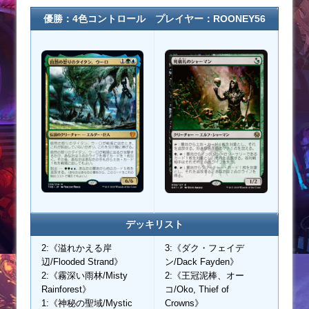
優勝：4色コントロール プレイヤー：ROONEY56
デッキリスト
2:《溢れかえる岸
3:《ダク・フェイデ
辺/Flooded Strand》
ン/Dack Fayden》
2:《霧深い雨林/Misty
2:《王冠泥棒、オー
Rainforest》
コ/Oko, Thief of
1:《神秘の聖域/Mystic
Crowns》