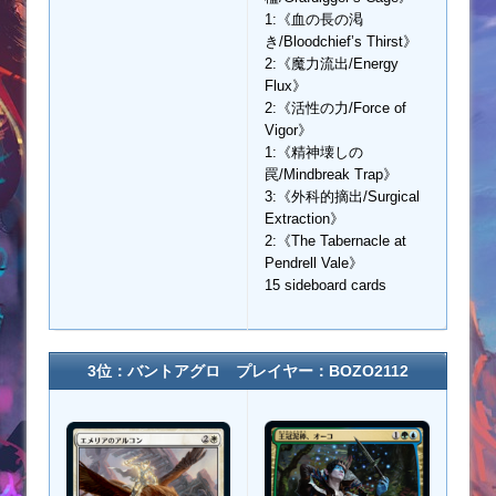
1:《血の長の渇
き/Bloodchief’s Thirst》
2:《魔力流出/Energy
Flux》
2:《活性の力/Force of
Vigor》
1:《精神壊しの
罠/Mindbreak Trap》
3:《外科的摘出/Surgical
Extraction》
2:《The Tabernacle at
Pendrell Vale》
15 sideboard cards
3位：バントアグロ プレイヤー：BOZO2112