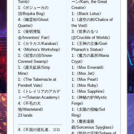
Tomb》
ーン/Karn, the Great
1:《ボジューカの
Creator》
沼/Bojuka Bog》
1:《Black Lotus》
4:《幽霊街/Ghost
1:《虚空の杯/Chalice of
Quarter》
the Void》
1:《発明博覧
3:《世界のるつ
会/Inventors’ Fair》
ぼ/Crucible of Worlds》
1:《カラカス/Karakas》
1:《王神の立像/God-
4:《Mishra’s Workshop》
Pharaoh’s Statue》
1:《冠雪の沼/Snow-
1:《魔力の墓所/Mana
Covered Swamp》
Crypt》
1:《露天鉱床/Strip
1:《Mox Emerald》
Mine》
1:《Mox Jet》
1:《The Tabernacle at
1:《Mox Pearl》
Pendrell Vale》
1:《Mox Ruby》
1:《トレイリアのアカデ
1:《Mox Sapphire》
ミー/Tolarian Academy》
1:《神秘の炉/Mystic
4:《不毛の大
Forge》
地/Wasteland》
1:《太陽の指輪/Sol
23 lands
Ring》
3:《魔術遠眼
鏡/Sorcerous Spyglass》
4:《不屈の巡礼者、ゴロ
4:《抵抗の宝球/Sphere of