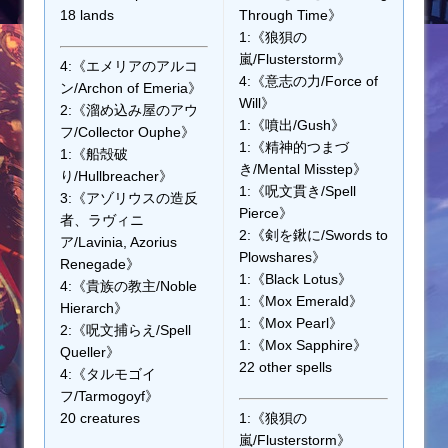
18 lands
Through Time》
1:《狼狽の
嵐/Flusterstorm》
4:《エメリアのアルコ
4:《意志の力/Force of
ン/Archon of Emeria》
Will》
2:《溜め込み屋のアウ
1:《噴出/Gush》
フ/Collector Ouphe》
1:《精神的つまづ
1:《船殻破
き/Mental Misstep》
り/Hullbreacher》
1:《呪文貫き/Spell
3:《アゾリウスの造反
Pierce》
者、ラヴィニ
2:《剣を鍬に/Swords to
ア/Lavinia, Azorius
Plowshares》
Renegade》
1:《Black Lotus》
4:《貴族の教主/Noble
1:《Mox Emerald》
Hierarch》
1:《Mox Pearl》
2:《呪文捕らえ/Spell
1:《Mox Sapphire》
Queller》
22 other spells
4:《タルモゴイ
フ/Tarmogoyf》
20 creatures
1:《狼狽の
嵐/Flusterstorm》