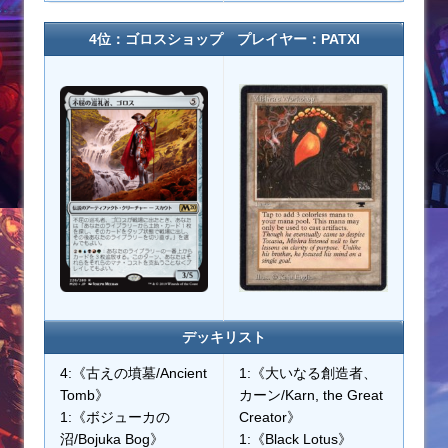
4位：ゴロスショップ プレイヤー：PATXI
デッキリスト
4:《古えの墳墓/Ancient
1:《大いなる創造者、
Tomb》
カーン/Karn, the Great
1:《ボジューカの
Creator》
沼/Bojuka Bog》
1:《Black Lotus》