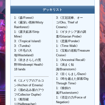
デッキリスト
1:《森/Forest》
3:《王冠泥棒、オー
4:《霧深い雨林/Misty
コ/Oko, Thief of
Rainforest》
Crowns》
1:《露天鉱床/Strip
1:《ギタクシア派の調
Mine》
査/Gitaxian Probe》
3:《Tropical Island》
1:《思案/Ponder》
3:《Tundra》
1:《Time Walk》
3:《不毛の大
1:《宝船の巡航/Treasure
地/Wasteland》
Cruise》
3:《吹きさらしの荒
1:《Ancestral Recall》
野/Windswept Heath》
1:《渦まく知
18 lands
識/Brainstorm》
2:《目くらまし/Daze》
1:《時を越えた探索/Dig
4:《エメリアのアルコ
Through Time》
ン/Archon of Emeria》
1:《狼狽の
2:《溜め込み屋のアウ
嵐/Flusterstorm》
フ/Collector Ouphe》
1:《否定の力/Force of
1:《船殻破
Negation》
り/Hullbreacher》