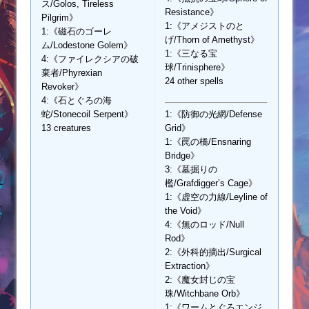
ス/Golos, Tireless
Resistance》
Pilgrim》
1:《アメジストのと
1:《磁石のゴーレ
げ/Thorn of Amethyst》
ム/Lodestone Golem》
1:《三なる宝
4:《ファイレクシアの破
球/Trinisphere》
棄者/Phyrexian
24 other spells
Revoker》
4:《石とぐろの海
蛇/Stonecoil Serpent》
1:《防御の光網/Defense
13 creatures
Grid》
1:《罠の橋/Ensnaring
Bridge》
3:《墓掘りの
檻/Grafdigger’s Cage》
1:《虚空の力線/Leyline of
the Void》
4:《無のロッド/Null
Rod》
2:《外科的摘出/Surgical
Extraction》
2:《魔女封じの宝
珠/Witchbane Orb》
1:《ワームとぐろエンジ