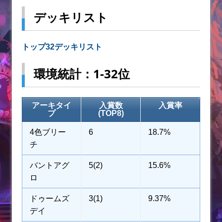
デッキリスト
トップ32デッキリスト
環境統計：1-32位
アーキタイ
入賞数
入賞率
プ
(TOP8)
4色ブリー
6
18.7%
チ
バントアグ
5(2)
15.6%
ロ
ドゥームズ
3(1)
9.37%
デイ