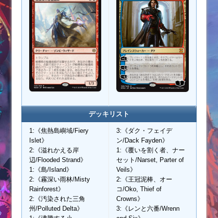
デッキリスト
1:《焦熱島嶼域/Fiery
3:《ダク・フェイデ
Islet》
ン/Dack Fayden》
2:《溢れかえる岸
1:《覆いを割く者、ナー
辺/Flooded Strand》
セット/Narset, Parter of
1:《島/Island》
Veils》
2:《霧深い雨林/Misty
2:《王冠泥棒、オー
Rainforest》
コ/Oko, Thief of
2:《汚染された三角
Crowns》
州/Polluted Delta》
3:《レンと六番/Wrenn