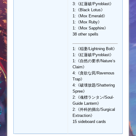
3:《紅蓮破/Pyroblast》
1:《Black Lotus》
1:《Mox Emerald》
1:《Mox Ruby》
1:《Mox Sapphire》
38 other spells
1:《稲妻/Lightning Bolt》
1:《紅蓮破/Pyroblast》
1:《自然の要求/Nature’s
Claim》
4:《貪欲な罠/Ravenous
Trap》
4:《破壊放題/Shattering
Spree》
2:《魂標ランタン/Soul-
Guide Lantern》
2:《外科的摘出/Surgical
Extraction》
15 sideboard cards