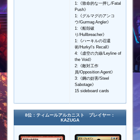
1:《致命的な一押し/Fatal
Push》
1:《グルマグのアンコ
ウ/Gurmag Angler》
1:《船殻破
り/Hullbreacher》
1:《ハーキルの召還
術/Hurkyl’s Recall》
4:《虚空の力線/Leyline of
the Void》
2:《敵対工作
員/Opposition Agent》
3:《鋼の妨害/Steel
Sabotage》
15 sideboard cards
8位：ティムールアルカニスト プレイヤー：
KAZUGA