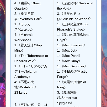
4:《幽霊街/Ghost
1:《虚空の杯/Chalice of
Quarter》
the Void》
2:《発明博覧
3:《世界のるつ
会/Inventors’ Fair》
ぼ/Crucible of Worlds》
1:《カラカ
1:《王神の立像/God-
ス/Karakas》
Pharaoh’s Statue》
4:《Mishra’s
1:《魔力の墓所/Mana
Workshop》
Crypt》
1:《露天鉱床/Strip
1:《Mox Emerald》
Mine》
1:《Mox Jet》
1:《The Tabernacle at
1:《Mox Pearl》
Pendrell Vale》
1:《Mox Ruby》
1:《トレイリアのアカ
1:《Mox Sapphire》
デミー/Tolarian
1:《神秘の炉/Mystic
Academy》
Forge》
4:《不毛の大
1:《太陽の指輪/Sol
地/Wasteland》
Ring》
23 lands
3:《魔術遠眼
鏡/Sorcerous
Spyglass》
4:《不屈の巡礼者、ゴ