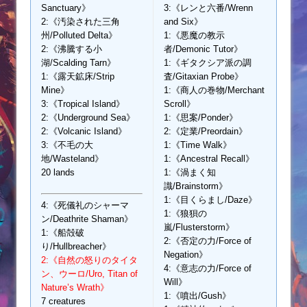
Sanctuary》
3:《レンと六番/Wrenn
2:《汚染された三角
and Six》
州/Polluted Delta》
1:《悪魔の教示
2:《沸騰する小
者/Demonic Tutor》
湖/Scalding Tarn》
1:《ギタクシア派の調
1:《露天鉱床/Strip
査/Gitaxian Probe》
Mine》
1:《商人の巻物/Merchant
3:《Tropical Island》
Scroll》
2:《Underground Sea》
1:《思案/Ponder》
2:《Volcanic Island》
2:《定業/Preordain》
3:《不毛の大
1:《Time Walk》
地/Wasteland》
1:《Ancestral Recall》
20 lands
1:《渦まく知
識/Brainstorm》
1:《目くらまし/Daze》
4:《死儀礼のシャーマ
1:《狼狽の
ン/Deathrite Shaman》
嵐/Flusterstorm》
1:《船殻破
2:《否定の力/Force of
り/Hullbreacher》
Negation》
2:《自然の怒りのタイタ
4:《意志の力/Force of
ン、ウーロ/Uro, Titan of
Will》
Nature’s Wrath》
1:《噴出/Gush》
7 creatures