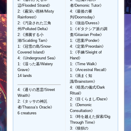
辺/Flooded Strand》
者/Demonic Tutor》
2:《霧深い雨林/Misty
4:《最後の審
Rainforest》
判/Doomsday》
2:《汚染された三角
1:《強迫/Duress》
州/Polluted Delta》
1:《ギタクシア派の調
2:《沸騰する小
査/Gitaxian Probe》
湖/Scalding Tarn》
1:《思案/Ponder》
1:《冠雪の島/Snow-
4:《定業/Preordain》
Covered Island》
1:《手練/Sleight of
4:《Underground Sea》
Hand》
1:《湿った墓/Watery
1:《Time Walk》
Grave》
1:《Ancestral Recall》
14 lands
1:《渦まく知
識/Brainstorm》
4:《暗黒の儀式/Dark
4:《通りの悪霊/Street
Ritual》
Wraith》
2:《目くらまし/Daze》
2:《タッサの神託
1:《Demonic
者/Thassa’s Oracle》
Consultation》
6 creatures
1:《時を越えた探索/Dig
Through Time》
3:《狼狽の