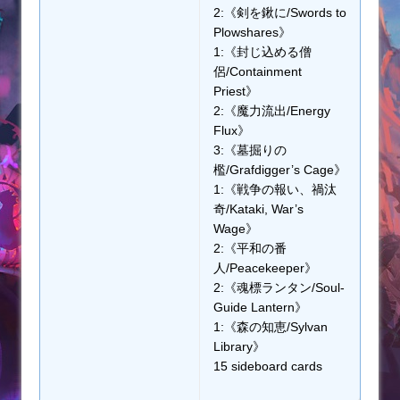
2:《剣を鍬に/Swords to
Plowshares》
1:《封じ込める僧
侶/Containment
Priest》
2:《魔力流出/Energy
Flux》
3:《墓掘りの
檻/Grafdigger’s Cage》
1:《戦争の報い、禍汰
奇/Kataki, War’s
Wage》
2:《平和の番
人/Peacekeeper》
2:《魂標ランタン/Soul-
Guide Lantern》
1:《森の知恵/Sylvan
Library》
15 sideboard cards