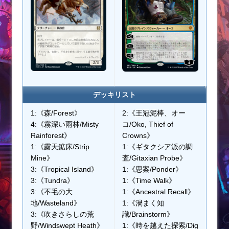
デッキリスト
1:《森/Forest》
2:《王冠泥棒、オー
4:《霧深い雨林/Misty
コ/Oko, Thief of
Rainforest》
Crowns》
1:《露天鉱床/Strip
1:《ギタクシア派の調
Mine》
査/Gitaxian Probe》
3:《Tropical Island》
1:《思案/Ponder》
3:《Tundra》
1:《Time Walk》
3:《不毛の大
1:《Ancestral Recall》
地/Wasteland》
1:《渦まく知
3:《吹きさらしの荒
識/Brainstorm》
野/Windswept Heath》
1:《時を越えた探索/Dig