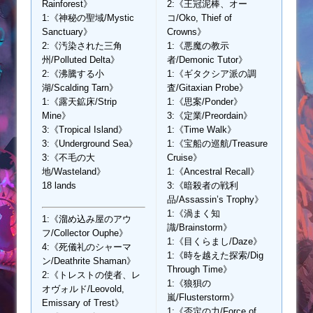
Rainforest》
2:《王冠泥棒、オー
1:《神秘の聖域/Mystic
コ/Oko, Thief of
Sanctuary》
Crowns》
2:《汚染された三角
1:《悪魔の教示
州/Polluted Delta》
者/Demonic Tutor》
2:《沸騰する小
1:《ギタクシア派の調
湖/Scalding Tarn》
査/Gitaxian Probe》
1:《露天鉱床/Strip
1:《思案/Ponder》
Mine》
3:《定業/Preordain》
3:《Tropical Island》
1:《Time Walk》
3:《Underground Sea》
1:《宝船の巡航/Treasure
3:《不毛の大
Cruise》
地/Wasteland》
1:《Ancestral Recall》
18 lands
3:《暗殺者の戦利
品/Assassin’s Trophy》
1:《渦まく知
1:《溜め込み屋のアウ
識/Brainstorm》
フ/Collector Ouphe》
1:《目くらまし/Daze》
4:《死儀礼のシャーマ
1:《時を越えた探索/Dig
ン/Deathrite Shaman》
Through Time》
2:《トレストの使者、レ
1:《狼狽の
オヴォルド/Leovold,
嵐/Flusterstorm》
Emissary of Trest》
1:《否定の力/Force of