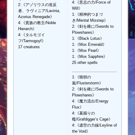
4:《意志の力/Force of
2:《アゾリウスの造反
Will》
者、ラヴィニア/Lavinia,
1:《精神的つまづ
Azorius Renegade》
き/Mental Misstep》
4:《貴族の教主/Noble
2:《剣を鍬に/Swords to
Hierarch》
Plowshares》
4:《タルモゴイ
1:《Black Lotus》
フ/Tarmogoyf》
1:《Mox Emerald》
17 creatures
1:《Mox Pearl》
1:《Mox Sapphire》
25 other spells
1:《狼狽の
嵐/Flusterstorm》
2:《剣を鍬に/Swords to
Plowshares》
4:《魔力流出/Energy
Flux》
4:《墓掘りの
檻/Grafdigger’s Cage》
4:《虚空の力線/Leyline of
the Void》