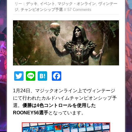
リー：
デッキ
,
イベント
,
マジック・オンライン
,
ヴィンテー
ジ
,
チャンピオンシップ予選
// 57 Comments
T
Li
H
F
w
n
at
a
1月24日、マジックオンライン上でヴィンテージ
itt
e
e
c
にて行われたカルドハイムチャンピオンシップ予
er
n
e
選。
優勝は4色コントロールを使用した
a
b
ROONEY56選手
となっています。
o