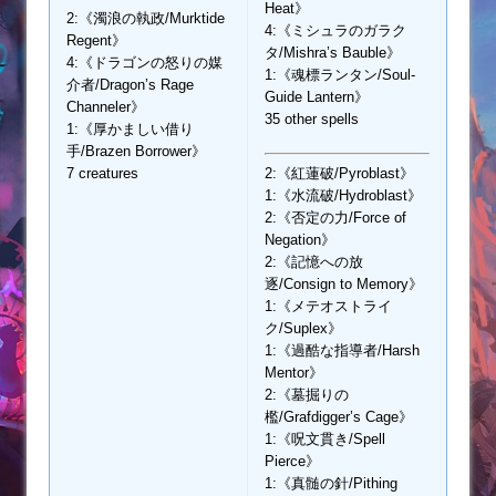
Heat》
2:《濁浪の執政/Murktide
4:《ミシュラのガラク
Regent》
タ/Mishra’s Bauble》
4:《ドラゴンの怒りの媒
1:《魂標ランタン/Soul-
介者/Dragon’s Rage
Guide Lantern》
Channeler》
35 other spells
1:《厚かましい借り
手/Brazen Borrower》
7 creatures
2:《紅蓮破/Pyroblast》
1:《水流破/Hydroblast》
2:《否定の力/Force of
Negation》
2:《記憶への放
逐/Consign to Memory》
1:《メテオストライ
ク/Suplex》
1:《過酷な指導者/Harsh
Mentor》
2:《墓掘りの
檻/Grafdigger’s Cage》
1:《呪文貫き/Spell
Pierce》
1:《真髄の針/Pithing