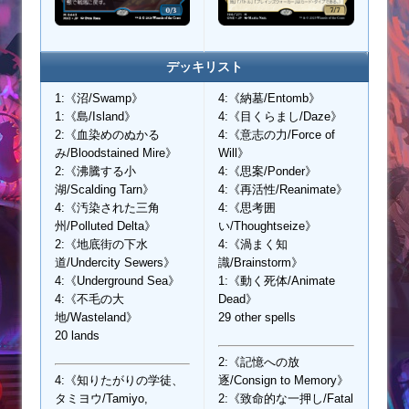
デッキリスト
1:《沼/Swamp》
4:《納墓/Entomb》
1:《島/Island》
4:《目くらまし/Daze》
2:《血染めのぬかる
4:《意志の力/Force of
み/Bloodstained Mire》
Will》
2:《沸騰する小
4:《思案/Ponder》
湖/Scalding Tarn》
4:《再活性/Reanimate》
4:《汚染された三角
4:《思考囲
州/Polluted Delta》
い/Thoughtseize》
2:《地底街の下水
4:《渦まく知
道/Undercity Sewers》
識/Brainstorm》
4:《Underground Sea》
1:《動く死体/Animate
4:《不毛の大
Dead》
地/Wasteland》
29 other spells
20 lands
2:《記憶への放
4:《知りたがりの学徒、
逐/Consign to Memory》
タミヨウ/Tamiyo,
2:《致命的な一押し/Fatal