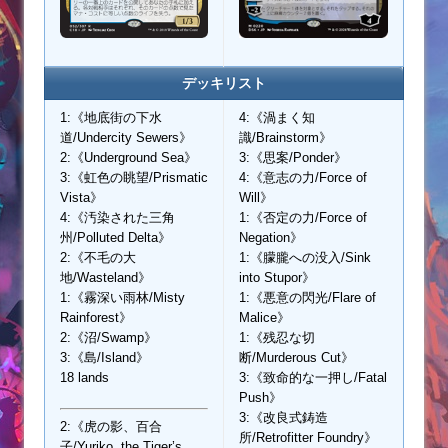
デッキリスト
1:《地底街の下水
4:《渦まく知
道/Undercity Sewers》
識/Brainstorm》
2:《Underground Sea》
3:《思案/Ponder》
3:《虹色の眺望/Prismatic
4:《意志の力/Force of
Vista》
Will》
4:《汚染された三角
1:《否定の力/Force of
州/Polluted Delta》
Negation》
2:《不毛の大
1:《朦朧への没入/Sink
地/Wasteland》
into Stupor》
1:《霧深い雨林/Misty
1:《悪意の閃光/Flare of
Rainforest》
Malice》
2:《沼/Swamp》
1:《残忍な切
3:《島/Island》
断/Murderous Cut》
18 lands
3:《致命的な一押し/Fatal
Push》
3:《改良式鋳造
2:《虎の影、百合
所/Retrofitter Foundry》
子/Yuriko, the Tiger’s