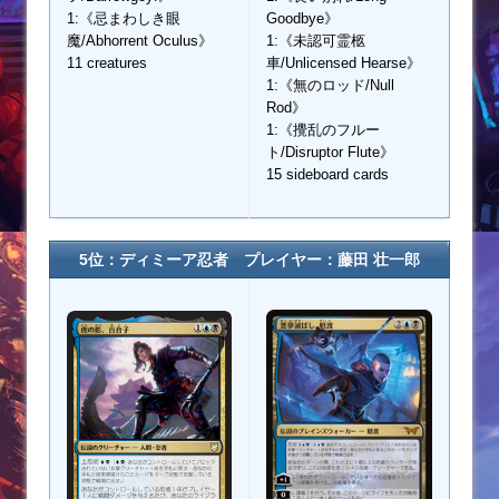
1:《忌まわしき眼
Goodbye》
魔/Abhorrent Oculus》
1:《未認可霊柩
11 creatures
車/Unlicensed Hearse》
1:《無のロッド/Null
Rod》
1:《攪乱のフルー
ト/Disruptor Flute》
15 sideboard cards
5位：ディミーア忍者 プレイヤー：藤田 壮一郎