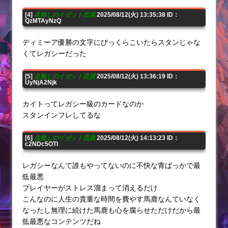
[4]
名無しのイゼット団員
2025/08/12(火) 13:35:38 ID：
QzMTAyNzQ
ディミーア優勝の文字にびっくらこいたらスタンじゃな
くてレガシーだった
[5]
名無しのイゼット団員
2025/08/12(火) 13:36:19 ID：
UyNjA2Njk
カイトってレガシー級のカードなのか
スタンインフレしてるな
[6]
名無しのイゼット団員
2025/08/12(火) 14:13:23 ID：
c2NDc5OTI
レガシーなんて誰もやってないのに不快な青ばっかで最
低最悪
プレイヤーがストレス溜まって消えるだけ
こんなのに人生の貴重な時間を費やす馬鹿なんていなく
なったし無理に続けた馬鹿も心を腐らせただけだから最
低最悪なコンテンツだね