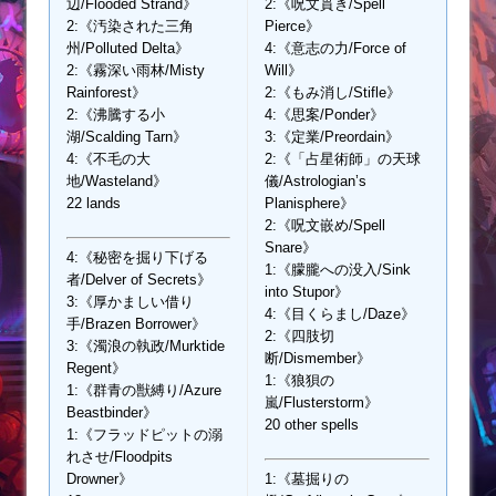
辺/Flooded Strand》
2:《呪文貫き/Spell
2:《汚染された三角
Pierce》
州/Polluted Delta》
4:《意志の力/Force of
2:《霧深い雨林/Misty
Will》
Rainforest》
2:《もみ消し/Stifle》
2:《沸騰する小
4:《思案/Ponder》
湖/Scalding Tarn》
3:《定業/Preordain》
4:《不毛の大
2:《「占星術師」の天球
地/Wasteland》
儀/Astrologian’s
22 lands
Planisphere》
2:《呪文嵌め/Spell
Snare》
4:《秘密を掘り下げる
1:《朦朧への没入/Sink
者/Delver of Secrets》
into Stupor》
3:《厚かましい借り
4:《目くらまし/Daze》
手/Brazen Borrower》
2:《四肢切
3:《濁浪の執政/Murktide
断/Dismember》
Regent》
1:《狼狽の
1:《群青の獣縛り/Azure
嵐/Flusterstorm》
Beastbinder》
20 other spells
1:《フラッドピットの溺
れさせ/Floodpits
Drowner》
1:《墓掘りの