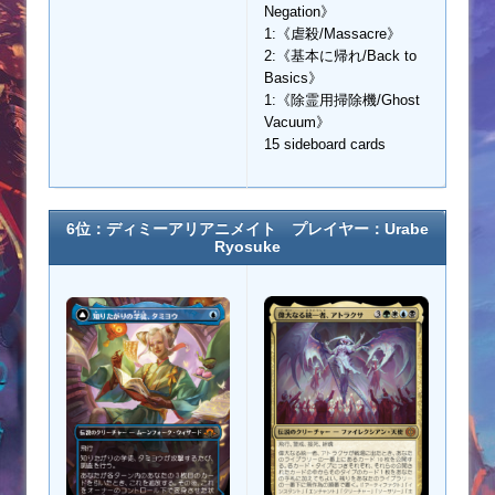
Negation》
1:《虐殺/Massacre》
2:《基本に帰れ/Back to
Basics》
1:《除霊用掃除機/Ghost
Vacuum》
15 sideboard cards
6位：ディミーアリアニメイト プレイヤー：Urabe
Ryosuke