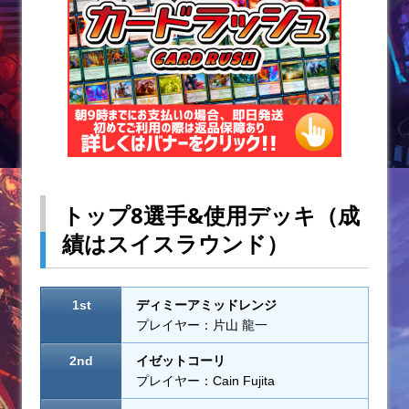
k
トップ8選手&使用デッキ（成
績はスイスラウンド）
1st
ディミーアミッドレンジ
プレイヤー：片山 龍一
2nd
イゼットコーリ
プレイヤー：Cain Fujita