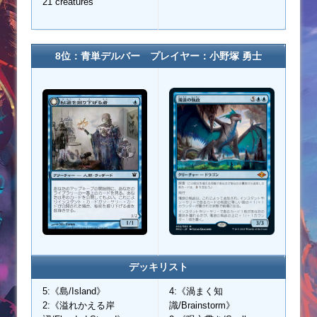
21 creatures
8位：青単デルバー プレイヤー：小野塚 勇士
デッキリスト
5:《島/Island》
4:《渦まく知
2:《溢れかえる岸
識/Brainstorm》