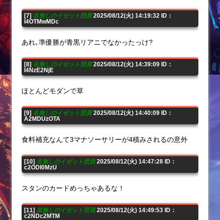
[7]
名無しのイゼット団員
2025/08/12(火) 14:19:32 ID：
I4OTMwMDc
あれ､準優勝が青黒リアニでなかったっけ?
[8]
名無しのイゼット団員
2025/08/12(火) 14:39:09 ID：
I4NzE2NjE
ほとんどモダンで草
[9]
名無しのイゼット団員
2025/08/12(火) 14:40:09 ID：
A2MDUzOTA
食料補充なんて3マナソーサリーが4積みされるの意外
[10]
名無しのイゼット団員
2025/08/12(火) 14:47:28 ID：
c2ODI0MzU
スタンのカードめっちゃあるな！
[11]
名無しのイゼット団員
2025/08/12(火) 14:49:53 ID：
c2NDc2MTM