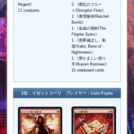
Regent》
2:《攪乱のフルー
11 creatures
ト/Disruptor Flute》
1:《漸増爆弾/Ratchet
Bomb》
1:《金線の酒杯/The
Filigree Sylex》
1:《悪夢滅ぼし、魁
渡/Kaito, Bane of
Nightmares》
1:《厚かましい借り
手/Brazen Borrower》
15 sideboard cards
2位：イゼットコーリ プレイヤー：Cain Fujita