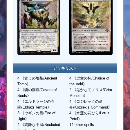
デッキリスト
4:《古えの墳墓/Ancient
4:《虚空の杯/Chalice of
Tomb》
the Void》
4:《魂の洞窟/Cavern of
2:《厳かなモノリス/Grim
Souls》
Monolith》
4:《エルドラージの寺
4:《コジレックの命
院/Eldrazi Temple》
令/Kozilek’s Command》
3:《ウギンの目/Eye of
4:《水蓮の花びら/Lotus
Ugin》
Petal》
4:《閑静な中庭/Secluded
14 other spells