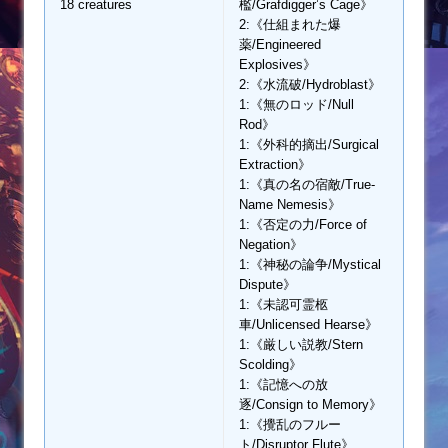
18 creatures
檻/Grafdigger’s Cage》
2:《仕組まれた爆
薬/Engineered
Explosives》
2:《水流破/Hydroblast》
1:《無のロッド/Null
Rod》
1:《外科的摘出/Surgical
Extraction》
1:《真の名の宿敵/True-
Name Nemesis》
1:《否定の力/Force of
Negation》
1:《神秘の論争/Mystical
Dispute》
1:《未認可霊柩
車/Unlicensed Hearse》
1:《厳しい説教/Stern
Scolding》
1:《記憶への放
逐/Consign to Memory》
1:《攪乱のフルー
ト/Disruptor Flute》