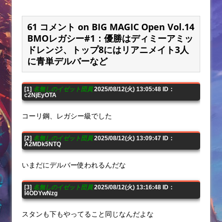
61 コメント on BIG MAGIC Open Vol.14
BMOレガシー#1：優勝はディミーアミッ
ドレンジ、トップ8にはリアニメイト3人
に青単デルバーなど
[1]
名無しのイゼット団員
2025/08/12(火) 13:05:48 ID：
c2NjEyOTA
コーリ鋼、レガシー級でした
[2]
名無しのイゼット団員
2025/08/12(火) 13:09:47 ID：
A2MDk5NTQ
いまだにデルバー使われるんだな
[3]
名無しのイゼット団員
2025/08/12(火) 13:16:48 ID：
I4ODYwNzg
スタンも下もやってること同じなんだよな