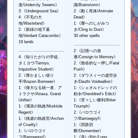
道/Undercity Sewers》
識/Brainstorm》
3:《Underground Sea》
2:《動く死体/Animate
4:《不毛の大
Dead》
地/Wasteland》
1:《塵へのしがみつ
2:《新緑の地下墓
き/Cling to Dust》
地/Verdant Catacombs》
30 other spells
19 lands
2:《記憶への放
4:《知りたがりの学徒、
逐/Consign to Memory》
タミヨウ/Tamiyo,
2:《致命的な一押し/Fatal
Inquisitive Student》
Push》
2:《厚かましい借り
2:《ダウスィーの虚空歩
手/Brazen Borrower》
き/Dauthi Voidwalker》
1:《偉大なる統一者、ア
1:《シェオルドレッドの
トラクサ/Atraxa, Grand
勅令/Sheoldred’s Edict》
Unifier》
1:《苦々しい勝利/Bitter
1:《濁浪の執政/Murktide
Triumph》
Regent》
2:《バロウゴイ
1:《残虐の執政官/Archon
フ/Barrowgoyf》
of Cruelty》
1:《四肢切
1:《バロウゴイ
断/Dismember》
フ/Barrowgoyf》
1:《長い別れ/Long