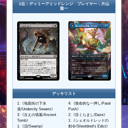
1位：ディミーアミッドレンジ プレイヤー：片山
龍一
デッキリスト
1:《地底街の下水
4:《致命的な一押し/Fatal
道/Undercity Sewers》
Push》
3:《古えの墳墓/Ancient
2:《目くらまし/Daze》
Tomb》
1:《シェオルドレッドの
1:《沼/Swamp》
勅令/Sheoldred’s Edict》