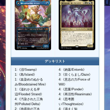
デッキリスト
1:《沼/Swamp》
4:《納墓/Entomb》
1:《島/Island》
3:《目くらまし/Daze》
1:《血染めのぬかる
4:《意志の力/Force of
み/Bloodstained Mire》
Will》
1:《溢れかえる岸
4:《思案/Ponder》
辺/Flooded Strand》
4:《再活性/Reanimate》
4:《汚染された三角
4:《思考囲
州/Polluted Delta》
い/Thoughtseize》
2:《地底街の下水
4:《渦まく知