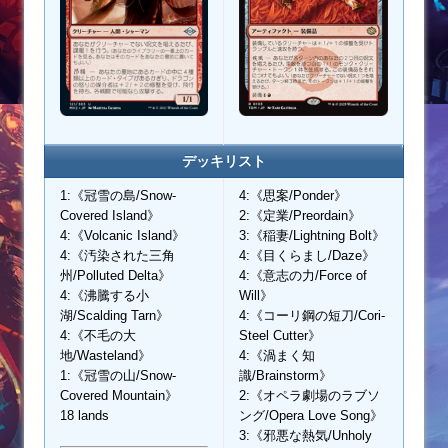
デッキリスト
1:《冠雪の島/Snow-
4:《思案/Ponder》
Covered Island》
2:《定業/Preordain》
4:《Volcanic Island》
3:《稲妻/Lightning Bolt》
4:《汚染された三角
4:《目くらまし/Daze》
州/Polluted Delta》
4:《意志の力/Force of
4:《沸騰する小
Will》
湖/Scalding Tarn》
4:《コーリ鋼の短刀/Cori-
4:《不毛の大
Steel Cutter》
地/Wasteland》
4:《渦まく知
1:《冠雪の山/Snow-
識/Brainstorm》
Covered Mountain》
2:《オペラ劇場のラブソ
18 lands
ング/Opera Love Song》
3:《邪悪な熱気/Unholy