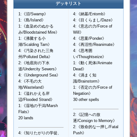
デッキリスト
1:《沼/Swamp》
4:《納墓/Entomb》
1:《島/Island》
4:《目くらまし/Daze》
1:《血染めのぬかる
4:《意志の力/Force of
み/Bloodstained Mire》
Will》
1:《沸騰する小
4:《思案/Ponder》
湖/Scalding Tarn》
4:《再活性/Reanimate》
4:《汚染された三角
4:《思考囲
州/Polluted Delta》
い/Thoughtseize》
2:《地底街の下水
1:《動く死体/Animate
道/Undercity Sewers》
Dead》
4:《Underground Sea》
4:《渦まく知
4:《不毛の大
識/Brainstorm》
地/Wasteland》
1:《否定の力/Force of
1:《溢れかえる岸
Negation》
辺/Flooded Strand》
30 other spells
1:《湿地の干潟/Marsh
Flats》
2:《記憶への放
20 lands
逐/Consign to Memory》
2:《致命的な一押し/Fatal
4:《知りたがりの学徒、
Push》