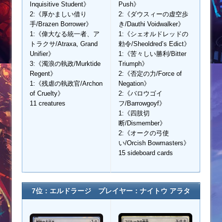
Inquisitive Student》
Push》
2:《厚かましい借り
2:《ダウスィーの虚空歩
手/Brazen Borrower》
き/Dauthi Voidwalker》
1:《偉大なる統一者、ア
1:《シェオルドレッドの
トラクサ/Atraxa, Grand
勅令/Sheoldred’s Edict》
Unifier》
1:《苦々しい勝利/Bitter
3:《濁浪の執政/Murktide
Triumph》
Regent》
2:《否定の力/Force of
1:《残虐の執政官/Archon
Negation》
of Cruelty》
2:《バロウゴイ
11 creatures
フ/Barrowgoyf》
1:《四肢切
断/Dismember》
2:《オークの弓使
い/Orcish Bowmasters》
15 sideboard cards
7位：エルドラージ プレイヤー：ナイトウ アラタ