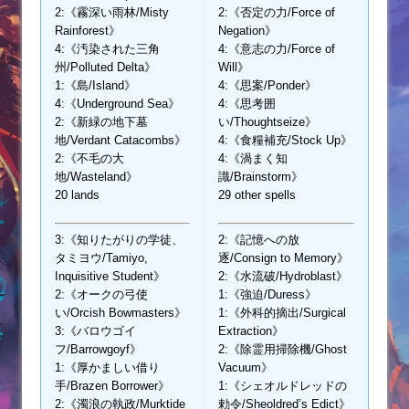
2:《霧深い雨林/Misty
2:《否定の力/Force of
Rainforest》
Negation》
4:《汚染された三角
4:《意志の力/Force of
州/Polluted Delta》
Will》
1:《島/Island》
4:《思案/Ponder》
4:《Underground Sea》
4:《思考囲
2:《新緑の地下墓
い/Thoughtseize》
地/Verdant Catacombs》
4:《食糧補充/Stock Up》
2:《不毛の大
4:《渦まく知
地/Wasteland》
識/Brainstorm》
20 lands
29 other spells
3:《知りたがりの学徒、
2:《記憶への放
タミヨウ/Tamiyo,
逐/Consign to Memory》
Inquisitive Student》
2:《水流破/Hydroblast》
2:《オークの弓使
1:《強迫/Duress》
い/Orcish Bowmasters》
1:《外科的摘出/Surgical
3:《バロウゴイ
Extraction》
フ/Barrowgoyf》
2:《除霊用掃除機/Ghost
1:《厚かましい借り
Vacuum》
手/Brazen Borrower》
1:《シェオルドレッドの
2:《濁浪の執政/Murktide
勅令/Sheoldred’s Edict》