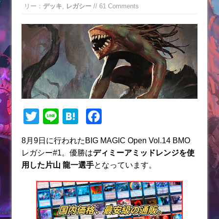
リー：
デッキ
,
レガシー
// 61 Comments
T
Li
H
F
w
n
at
a
8月9日に行われたBIG MAGIC Open Vol.14 BMO
itt
e
e
c
レガシー#1。優勝は
ディミーアミッドレンジ
を使
er
n
e
用した片山 龍一選手
となっています。
a
b
o
o