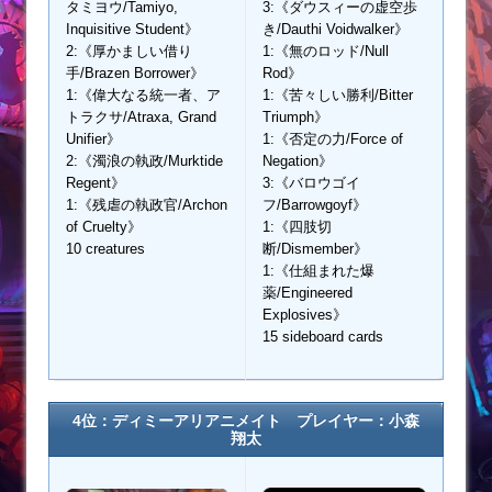
タミヨウ/Tamiyo,
3:《ダウスィーの虚空歩
Inquisitive Student》
き/Dauthi Voidwalker》
2:《厚かましい借り
1:《無のロッド/Null
手/Brazen Borrower》
Rod》
1:《偉大なる統一者、ア
1:《苦々しい勝利/Bitter
トラクサ/Atraxa, Grand
Triumph》
Unifier》
1:《否定の力/Force of
2:《濁浪の執政/Murktide
Negation》
Regent》
3:《バロウゴイ
1:《残虐の執政官/Archon
フ/Barrowgoyf》
of Cruelty》
1:《四肢切
10 creatures
断/Dismember》
1:《仕組まれた爆
薬/Engineered
Explosives》
15 sideboard cards
4位：ディミーアリアニメイト プレイヤー：小森
翔太