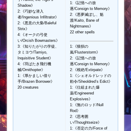
1:《記憶への放
Shadow》
逐/Consign to Memory》
2:《巧妙な潜入
2:《悪夢滅ぼし、魁
者/Ingenious Infiltrator》
渡/Kaito, Bane of
2:《悪意の大梟/Baleful
Nightmares》
Strix》
22 other spells
4:《オークの弓使
い/Orcish Bowmasters》
3:《知りたがりの学徒、
1:《狼狽の
タミヨウ/Tamiyo,
嵐/Flusterstorm》
Inquisitive Student》
2:《記憶への放
4:《羽ばたき飛行機
逐/Consign to Memory》
械/Ornithopter》
2:《根絶/Extirpate》
1:《厚かましい借り
1:《シェオルドレッドの
手/Brazen Borrower》
勅令/Sheoldred’s Edict》
20 creatures
1:《仕組まれた爆
薬/Engineered
Explosives》
1:《無のロッド/Null
Rod》
2:《思考囲
い/Thoughtseize》
1:《否定の力/Force of