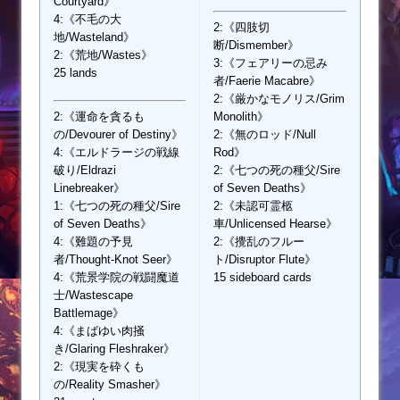
Courtyard》
4:《不毛の大
2:《四肢切
地/Wasteland》
断/Dismember》
2:《荒地/Wastes》
3:《フェアリーの忌み
25 lands
者/Faerie Macabre》
2:《厳かなモノリス/Grim
2:《運命を貪るも
Monolith》
の/Devourer of Destiny》
2:《無のロッド/Null
4:《エルドラージの戦線
Rod》
破り/Eldrazi
2:《七つの死の種父/Sire
Linebreaker》
of Seven Deaths》
1:《七つの死の種父/Sire
2:《未認可霊柩
of Seven Deaths》
車/Unlicensed Hearse》
4:《難題の予見
2:《攪乱のフルー
者/Thought-Knot Seer》
ト/Disruptor Flute》
4:《荒景学院の戦闘魔道
15 sideboard cards
士/Wastescape
Battlemage》
4:《まばゆい肉掻
き/Glaring Fleshraker》
2:《現実を砕くも
の/Reality Smasher》