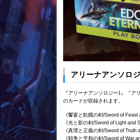
アリーナアンソロジ
『アリーナアンソロジー1』『アリ
のカードが収録されます。
《饗宴と飢餓の剣/Sword of Feast a
《光と影の剣/Sword of Light and 
《真理と正義の剣/Sword of Truth an
《戦争と平和の剣/Sword of War an