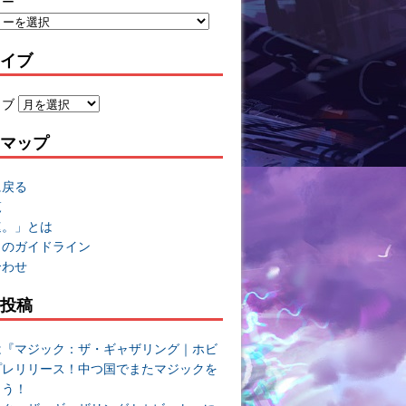
リー
イブ
イブ
マップ
に戻る
覧
速。」とは
トのガイドライン
合わせ
投稿
は『マジック：ザ・ギャザリング｜ホビ
プレリリース！中つ国でまたマジックを
よう！