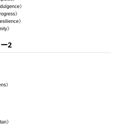
dulgence》
ogress》
silience》
ity》
ー2
ens》
》
tan》