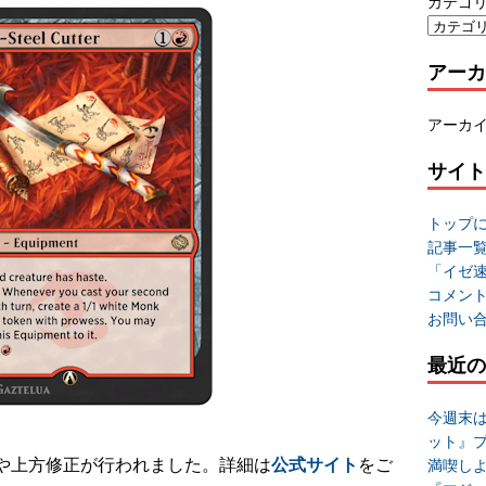
カテゴ
アーカ
アーカ
サイト
トップ
記事一
「イゼ
コメン
お問い
最近の
今週末
ット』
や上方修正が行われました。詳細は
公式サイト
をご
満喫し