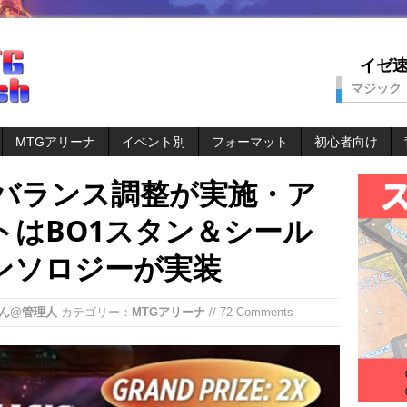
イゼ速。
マジック
MTGアリーナ
イベント別
フォーマット
初心者向け
でバランス調整が実施・ア
トはBO1スタン＆シール
ンソロジーが実装
ん@管理人
カテゴリー：
MTGアリーナ
// 72 Comments