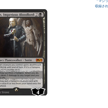
『マジッ
収録さ
ト