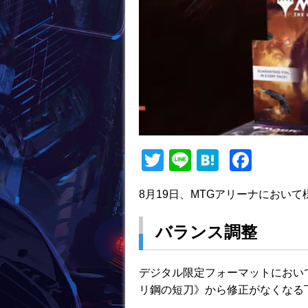
T
Li
H
F
w
n
at
a
8月19日、MTGアリーナにおい
itt
e
e
c
er
n
e
バランス調整
a
b
o
デジタル限定フォーマットにおい
o
リ鋼の短刀》から修正がなくなる