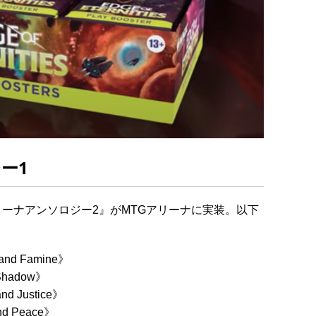
ー1
ーナアンソロジー2』がMTGアリーナに実装。以下
nd Famine》
Shadow》
d Justice》
d Peace》