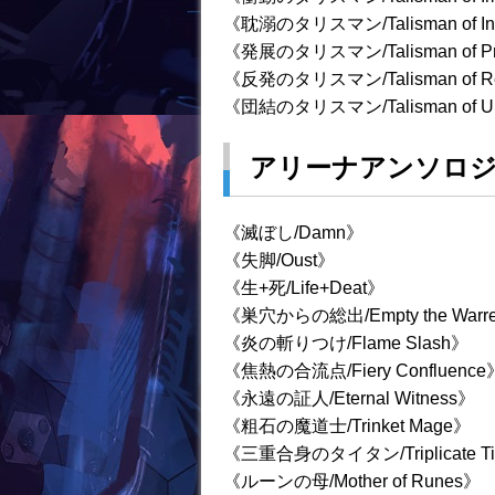
《耽溺のタリスマン/Talisman of In
《発展のタリスマン/Talisman of Pr
《反発のタリスマン/Talisman of Re
《団結のタリスマン/Talisman of Un
アリーナアンソロジ
《滅ぼし/Damn》
《失脚/Oust》
《生+死/Life+Deat》
《巣穴からの総出/Empty the Warr
《炎の斬りつけ/Flame Slash》
《焦熱の合流点/Fiery Confluence
《永遠の証人/Eternal Witness》
《粗石の魔道士/Trinket Mage》
《三重合身のタイタン/Triplicate Ti
《ルーンの母/Mother of Runes》