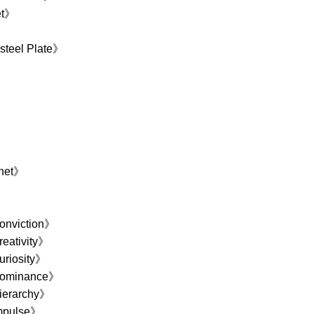
et》
el Plate》
》
》
》
》
net》
nviction》
ativity》
iosity》
ominance》
erarchy》
pulse》