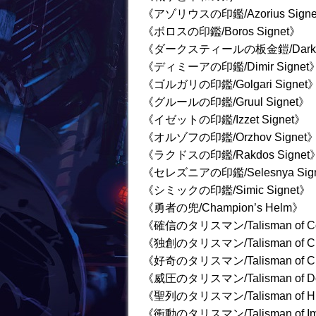
《アゾリウスの印鑑/Azorius Sign
《ボロスの印鑑/Boros Signet》
《ダークスティールの板金鎧/Darkste
《ディミーアの印鑑/Dimir Signet
《ゴルガリの印鑑/Golgari Signet
《グルールの印鑑/Gruul Signet》
《イゼットの印鑑/Izzet Signet》
《オルゾフの印鑑/Orzhov Signet
《ラクドスの印鑑/Rakdos Signet
《セレズニアの印鑑/Selesnya Sig
《シミックの印鑑/Simic Signet》
《勇者の兜/Champion’s Helm》
《確信のタリスマン/Talisman of Co
《独創のタリスマン/Talisman of Cre
《好奇のタリスマン/Talisman of Cur
《威圧のタリスマン/Talisman of D
《聖列のタリスマン/Talisman of Hi
《衝動のタリスマン/Talisman of Im