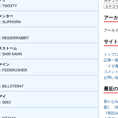
デイ
カテゴ
TW33TY
メンター
アーカ
SLIPHORN
アーカ
EIDERRABBIT
サイト
スストーム
HIR KAHN
トップ
記事一
ァイン
「イゼ
FEDERUSHER
コメン
お問い
ILLSTER47
最近の
デイ
新たなSe
S063
図》 《
《骨読