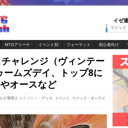
イゼ速。
マジック
MTGアリーナ
イベント別
フォーマット
初心者向け
スチャレンジ（ヴィンテー
ゥームズデイ、トップ8に
ムやオースなど
ん@管理人
カテゴリー：
デッキ
,
イベント
,
マジック・オンライ