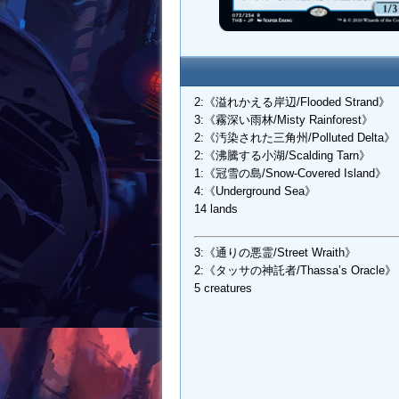
2:《溢れかえる岸辺/Flooded Strand》
3:《霧深い雨林/Misty Rainforest》
2:《汚染された三角州/Polluted Delta》
2:《沸騰する小湖/Scalding Tarn》
1:《冠雪の島/Snow-Covered Island》
4:《Underground Sea》
14 lands
3:《通りの悪霊/Street Wraith》
2:《タッサの神託者/Thassa’s Oracle》
5 creatures