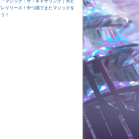
は『マジック：ザ・ギャザリング｜ホビ
プレリリース！中つ国でまたマジックを
よう！