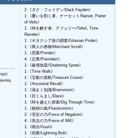
2:《ダク・フェイデン/Dack Fayden》
1:《覆いを割く者、ナーセット/Narset, Parter
of Veils》
1:《時を解す者、テフェリー/Teferi, Time
Raveler》
1:《ギタクシア派の調査/Gitaxian Probe》
1:《商人の巻物/Merchant Scroll》
1:《思案/Ponder》
4:《定業/Preordain》
1:《破壊放題/Shattering Spree》
1:《Time Walk》
ist》
1:《宝船の巡航/Treasure Cruise》
nia,
1:《Ancestral Recall》
1:《渦まく知識/Brainstorm》
1:《目くらまし/Daze》
1:《時を越えた探索/Dig Through Time》
1:《狼狽の嵐/Flusterstorm》
2:《否定の力/Force of Negation》
4:《意志の力/Force of Will》
1:《噴出/Gush》
1:《稲妻/Lightning Bolt》