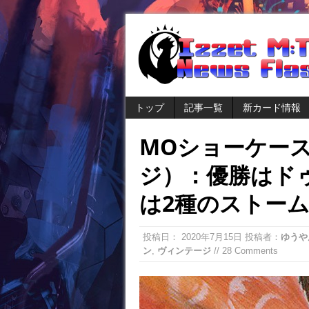
トップ
記事一覧
新カード情報
MOショーケー
ジ）：優勝はド
は2種のストー
投稿日：
2020年7月15日
投稿者：
ゆうや
ン
,
ヴィンテージ
// 28 Comments