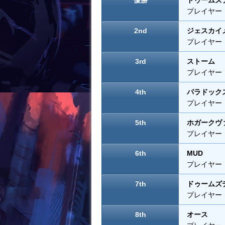
優勝
ドゥームズ
k
プレイヤー：
2nd
ジェスカイ
プレイヤー：
3rd
ストーム
プレイヤー：R
4th
パラドック
プレイヤー：S
5th
ホガークヴ
プレイヤー：
6th
MUD
プレイヤー：B
7th
ドゥームズ
プレイヤー：
8th
オース