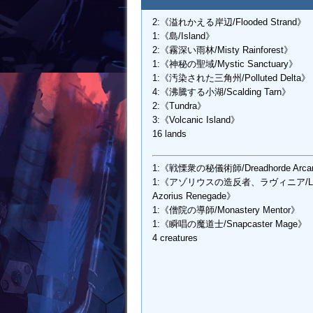
2:《溢れかえる岸辺/Flooded Strand》
1:《島/Island》
2:《霧深い雨林/Misty Rainforest》
1:《神秘の聖域/Mystic Sanctuary》
1:《汚染された三角州/Polluted Delta》
4:《沸騰する小湖/Scalding Tarn》
2:《Tundra》
3:《Volcanic Island》
16 lands
1:《戦慄衆の秘儀術師/Dreadhorde Arcan
1:《アゾリウスの造反者、ラヴィニア/Lavi
Azorius Renegade》
1:《僧院の導師/Monastery Mentor》
1:《瞬唱の魔道士/Snapcaster Mage》
4 creatures