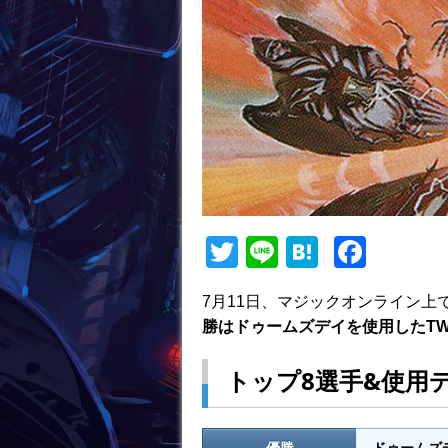
T
Li
H
F
w
n
at
a
7月11日、マジックオンライン
itt
e
e
c
勝はドゥームズデイを使用したTW
er
n
e
a
b
トップ8選手&使用
o
o