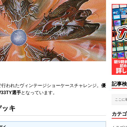
記事検
上で行われたヴィンテージショーケースチャレンジ。
優
33TY選手
となっています。
デッキ
カテゴ