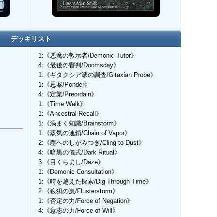
デッキリスト
1:《悪魔の教示者/Demonic Tutor》
4:《最後の審判/Doomsday》
1:《ギタクシア派の調査/Gitaxian Probe》
1:《思案/Ponder》
4:《定業/Preordain》
1:《Time Walk》
1:《Ancestral Recall》
1:《渦まく知識/Brainstorm》
1:《蒸気の連鎖/Chain of Vapor》
2:《塵へのしがみつき/Cling to Dust》
4:《暗黒の儀式/Dark Ritual》
3:《目くらまし/Daze》
1:《Demonic Consultation》
1:《時を越えた探索/Dig Through Time》
2:《狼狽の嵐/Flusterstorm》
1:《否定の力/Force of Negation》
4:《意志の力/Force of Will》