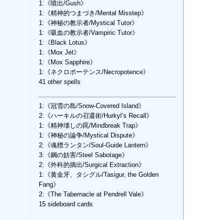
1:《噴出/Gush》
1:《精神的つまづき/Mental Misstep》
1:《神秘の教示者/Mystical Tutor》
1:《吸血の教示者/Vampiric Tutor》
1:《Black Lotus》
1:《Mox Jet》
1:《Mox Sapphire》
1:《ネクロポーテンス/Necropotence》
41 other spells
1:《冠雪の島/Snow-Covered Island》
2:《ハーキルの召還術/Hurkyl’s Recall》
1:《精神壊しの罠/Mindbreak Trap》
1:《神秘の論争/Mystical Dispute》
2:《魂標ランタン/Soul-Guide Lantern》
3:《鋼の妨害/Steel Sabotage》
2:《外科的摘出/Surgical Extraction》
1:《黄金牙、タシグル/Tasigur, the Golden
Fang》
2:《The Tabernacle at Pendrell Vale》
15 sideboard cards