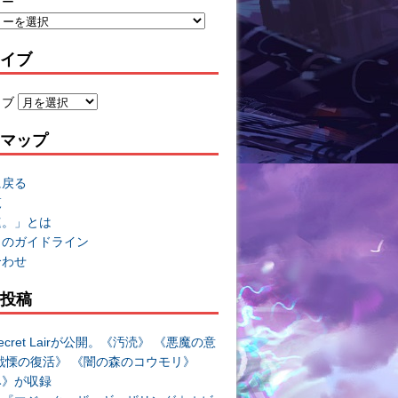
リー
イブ
イブ
マップ
に戻る
覧
速。」とは
トのガイドライン
合わせ
投稿
cret Lairが公開。《汚涜》 《悪魔の意
戦慄の復活》 《闇の森のコウモリ》
み》が収録