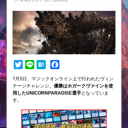
ジ
,
チャレンジ
// 106 Comments
T
Li
H
F
w
n
at
a
7月5日、マジックオンライン上で行われたヴィン
itt
e
e
c
テージチャレンジ。
優勝はホガークヴァインを使
er
n
e
用したUNICORNPARADISE選手
となっていま
a
b
す。
o
o