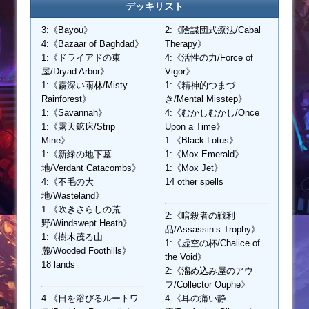
デッキリスト
3:《Bayou》
2:《陰謀団式療法/Cabal
4:《Bazaar of Baghdad》
Therapy》
1:《ドライアドの東
4:《活性の力/Force of
屋/Dryad Arbor》
Vigor》
1:《霧深い雨林/Misty
1:《精神的つまづ
Rainforest》
き/Mental Misstep》
1:《Savannah》
4:《むかしむかし/Once
1:《露天鉱床/Strip
Upon a Time》
Mine》
1:《Black Lotus》
1:《新緑の地下墓
1:《Mox Emerald》
地/Verdant Catacombs》
1:《Mox Jet》
4:《不毛の大
14 other spells
地/Wasteland》
1:《吹きさらしの荒
2:《暗殺者の戦利
野/Windswept Heath》
品/Assassin’s Trophy》
1:《樹木茂る山
1:《虚空の杯/Chalice of
麓/Wooded Foothills》
the Void》
18 lands
2:《溜め込み屋のアウ
フ/Collector Ouphe》
4:《日を浴びるルートワ
4:《耳の痛い静