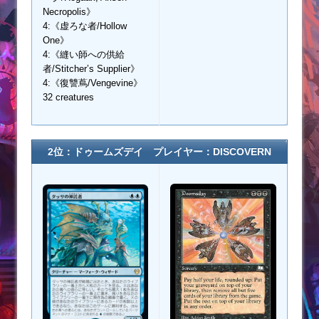
Necropolis》
4:《虚ろな者/Hollow
One》
4:《縫い師への供給
者/Stitcher’s Supplier》
4:《復讐蔦/Vengevine》
32 creatures
2位：ドゥームズデイ プレイヤー：DISCOVERN