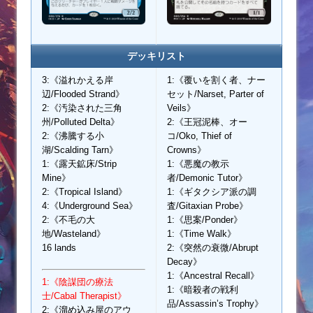
デッキリスト
3:《溢れかえる岸
1:《覆いを割く者、ナー
辺/Flooded Strand》
セット/Narset, Parter of
2:《汚染された三角
Veils》
州/Polluted Delta》
2:《王冠泥棒、オー
2:《沸騰する小
コ/Oko, Thief of
湖/Scalding Tarn》
Crowns》
1:《露天鉱床/Strip
1:《悪魔の教示
Mine》
者/Demonic Tutor》
2:《Tropical Island》
1:《ギタクシア派の調
4:《Underground Sea》
査/Gitaxian Probe》
2:《不毛の大
1:《思案/Ponder》
地/Wasteland》
1:《Time Walk》
16 lands
2:《突然の衰微/Abrupt
Decay》
1:《Ancestral Recall》
1:《陰謀団の療法
1:《暗殺者の戦利
士/Cabal Therapist》
品/Assassin’s Trophy》
2:《溜め込み屋のアウ