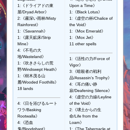
1:《ドライアドの東
Upon a Time》
屋/Dryad Arbor》
1:《Black Lotus》
2:《霧深い雨林/Misty
1:《虚空の杯/Chalice of
Rainforest》
the Void》
1:《Savannah》
1:《Mox Emerald》
1:《露天鉱床/Strip
1:《Mox Jet》
Mine》
11 other spells
4:《不毛の大
地/Wasteland》
1:《活性の力/Force of
1:《吹きさらしの荒
Vigor》
野/Windswept Heath》
3:《暗殺者の戦利
1:《樹木茂る山
品/Assassin’s Trophy》
麓/Wooded Foothills》
4:《耳の痛い静
18 lands
寂/Deafening Silence》
4:《虚空の力線/Leyline
4:《日を浴びるルート
of the Void》
ワラ/Basking
2:《壌土からの生
Rootwalla》
命/Life from the
4:《恐血
Loam》
鬼/Bloodghast》
1:《The Tabernacle at