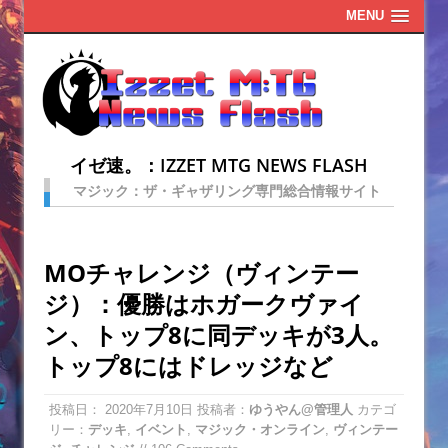
MENU
イゼ速。：IZZET MTG NEWS FLASH
マジック：ザ・ギャザリング専門総合情報サイト
MOチャレンジ（ヴィンテー
ジ）：優勝はホガークヴァイ
ン、トップ8に同デッキが3人。
トップ8にはドレッジなど
投稿日：
2020年7月10日
投稿者：
ゆうやん@管理人
カテゴ
リー：
デッキ
,
イベント
,
マジック・オンライン
,
ヴィンテー