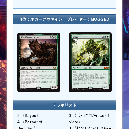
4位：ホガークヴァイン プレイヤー：MOGGED
デッキリスト
3:《Bayou》
3:《活性の力/Force of
4:《Bazaar of
Vigor》
Baghdad》
4:《むかしむかし/Once