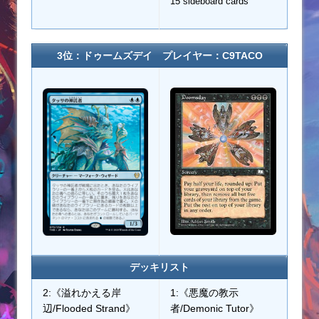
15 sideboard cards
3位：ドゥームズデイ プレイヤー：C9TACO
デッキリスト
2:《溢れかえる岸
1:《悪魔の教示
辺/Flooded Strand》
者/Demonic Tutor》