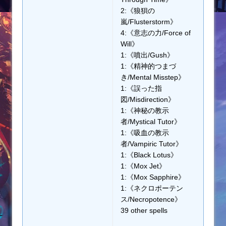
2:《狼狽の
嵐/Flusterstorm》
4:《意志の力/Force of
Will》
1:《噴出/Gush》
1:《精神的つまづ
き/Mental Misstep》
1:《誤った指
図/Misdirection》
1:《神秘の教示
者/Mystical Tutor》
1:《吸血の教示
者/Vampiric Tutor》
1:《Black Lotus》
1:《Mox Jet》
1:《Mox Sapphire》
1:《ネクロポーテン
ス/Necropotence》
39 other spells