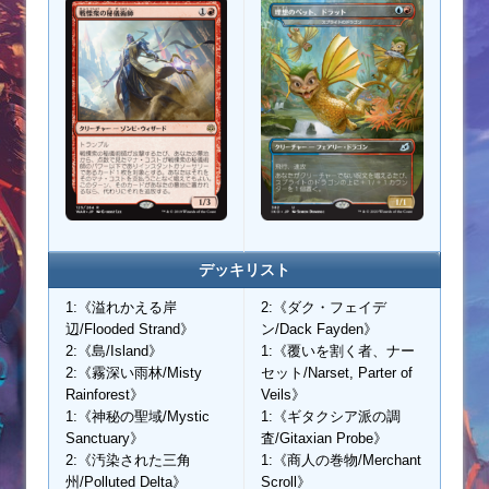
デッキリスト
1:《溢れかえる岸
2:《ダク・フェイデ
辺/Flooded Strand》
ン/Dack Fayden》
2:《島/Island》
1:《覆いを割く者、ナー
2:《霧深い雨林/Misty
セット/Narset, Parter of
Rainforest》
Veils》
1:《神秘の聖域/Mystic
1:《ギタクシア派の調
Sanctuary》
査/Gitaxian Probe》
2:《汚染された三角
1:《商人の巻物/Merchant
州/Polluted Delta》
Scroll》