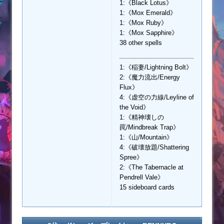
1:《Black Lotus》
1:《Mox Emerald》
1:《Mox Ruby》
1:《Mox Sapphire》
38 other spells
1:《稲妻/Lightning Bolt》
2:《魔力流出/Energy
Flux》
4:《虚空の力線/Leyline of
the Void》
1:《精神壊しの
罠/Mindbreak Trap》
1:《山/Mountain》
4:《破壊放題/Shattering
Spree》
2:《The Tabernacle at
Pendrell Vale》
15 sideboard cards