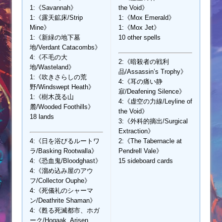
1:《Savannah》
the Void》
1:《露天鉱床/Strip
1:《Mox Emerald》
Mine》
1:《Mox Jet》
1:《新緑の地下墓
10 other spells
地/Verdant Catacombs》
4:《不毛の大
2:《暗殺者の戦利
地/Wasteland》
品/Assassin’s Trophy》
1:《吹きさらしの荒
4:《耳の痛い静
野/Windswept Heath》
寂/Deafening Silence》
1:《樹木茂る山
4:《虚空の力線/Leyline of
麓/Wooded Foothills》
the Void》
18 lands
3:《外科的摘出/Surgical
Extraction》
4:《日を浴びるルートワ
2:《The Tabernacle at
ラ/Basking Rootwalla》
Pendrell Vale》
4:《恐血鬼/Bloodghast》
15 sideboard cards
4:《溜め込み屋のアウ
フ/Collector Ouphe》
4:《死儀礼のシャーマ
ン/Deathrite Shaman》
4:《甦る死滅都市、ホガ
ーク/Hogaak, Arisen