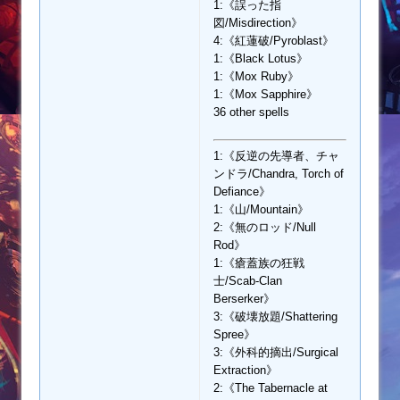
1:《誤った指
図/Misdirection》
4:《紅蓮破/Pyroblast》
1:《Black Lotus》
1:《Mox Ruby》
1:《Mox Sapphire》
36 other spells
1:《反逆の先導者、チャ
ンドラ/Chandra, Torch of
Defiance》
1:《山/Mountain》
2:《無のロッド/Null
Rod》
1:《瘡蓋族の狂戦
士/Scab-Clan
Berserker》
3:《破壊放題/Shattering
Spree》
3:《外科的摘出/Surgical
Extraction》
2:《The Tabernacle at