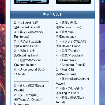
デッキリスト
2:《溢れかえる岸
1:《悪魔の教示
辺/Flooded Strand》
者/Demonic Tutor》
3:《霧深い雨林/Misty
4:《最後の審
Rainforest》
判/Doomsday》
2:《汚染された三角
1:《ギタクシア派の調
州/Polluted Delta》
査/Gitaxian Probe》
2:《沸騰する小
1:《思案/Ponder》
湖/Scalding Tarn》
4:《定業/Preordain》
1:《冠雪の島/Snow-
1:《Time Walk》
Covered Island》
1:《Ancestral Recall》
4:《Underground Sea》
1:《渦まく知
14 lands
識/Brainstorm》
1:《蒸気の連鎖/Chain of
Vapor》
3:《通りの悪霊/Street
2:《塵へのしがみつ
Wraith》
き/Cling to Dust》
2:《タッサの神託
4:《暗黒の儀式/Dark
者/Thassa’s Oracle》
Ritual》
5 creatures