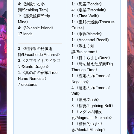
4:《沸騰する小
1:《思案/Ponder》
湖/Scalding Tarn》
4:《定業/Preordain》
1:《露天鉱床/Strip
1:《Time Walk》
Mine》
1:《宝船の巡航/Treasure
4:《Volcanic Island》
Cruise》
17 lands
1:《削剥/Abrade》
1:《Ancestral Recall》
1:《渦まく知
3:《戦慄衆の秘儀術
識/Brainstorm》
師/Dreadhorde Arcanist》
1:《目くらまし/Daze》
3:《スプライトのドラゴ
1:《時を越えた探索/Dig
ン/Sprite Dragon》
Through Time》
1:《真の名の宿敵/True-
1:《否定の力/Force of
Name Nemesis》
Negation》
7 creatures
4:《意志の力/Force of
Will》
1:《噴出/Gush》
3:《稲妻/Lightning Bolt》
1:《マグマの陥没
孔/Magmatic Sinkhole》
1:《精神的つまづ
き/Mental Misstep》