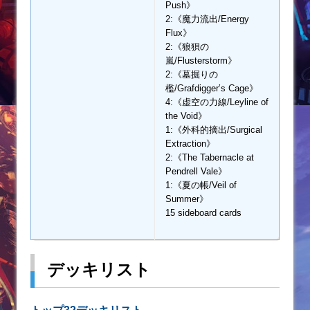
Push》
2:《魔力流出/Energy
Flux》
2:《狼狽の
嵐/Flusterstorm》
2:《墓掘りの
檻/Grafdigger’s Cage》
4:《虚空の力線/Leyline of
the Void》
1:《外科的摘出/Surgical
Extraction》
2:《The Tabernacle at
Pendrell Vale》
1:《夏の帳/Veil of
Summer》
15 sideboard cards
デッキリスト