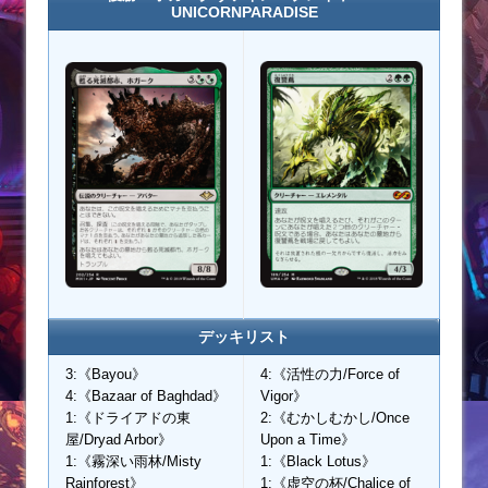
UNICORNPARADISE
デッキリスト
3:《Bayou》
4:《活性の力/Force of
4:《Bazaar of Baghdad》
Vigor》
1:《ドライアドの東
2:《むかしむかし/Once
屋/Dryad Arbor》
Upon a Time》
1:《霧深い雨林/Misty
1:《Black Lotus》
Rainforest》
1:《虚空の杯/Chalice of