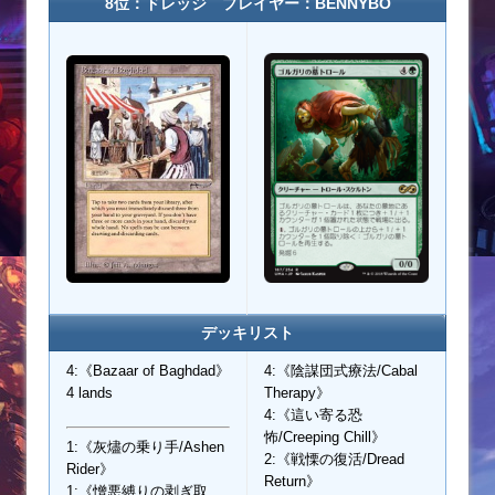
8位：ドレッジ プレイヤー：BENNYBO
デッキリスト
4:《Bazaar of Baghdad》
4:《陰謀団式療法/Cabal
4 lands
Therapy》
4:《這い寄る恐
怖/Creeping Chill》
1:《灰燼の乗り手/Ashen
2:《戦慄の復活/Dread
Rider》
Return》
1:《憎悪縛りの剥ぎ取