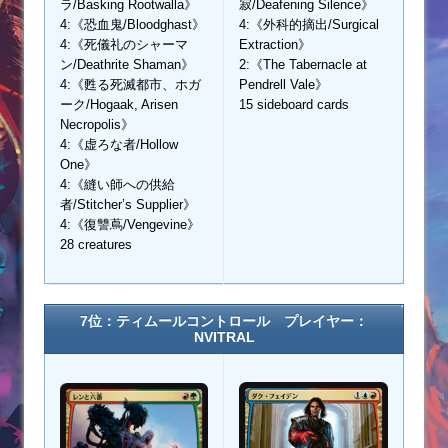
ラ/Basking Rootwalla》
寂/Deafening Silence》
4:《恐血鬼/Bloodghast》
4:《外科的摘出/Surgical
4:《死儀礼のシャーマ
Extraction》
ン/Deathrite Shaman》
2:《The Tabernacle at
4:《甦る死滅都市、ホガ
Pendrell Vale》
ーク/Hogaak, Arisen
15 sideboard cards
Necropolis》
4:《虚ろな者/Hollow
One》
4:《縫い師への供給
者/Stitcher’s Supplier》
4:《復讐蔦/Vengevine》
28 creatures
7位：ティムールコントロール プレイヤー：
NVITRAL