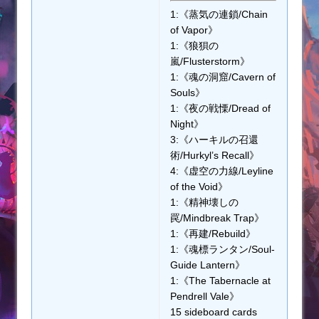
1:《蒸気の連鎖/Chain
of Vapor》
1:《狼狽の
嵐/Flusterstorm》
1:《魂の洞窟/Cavern of
Souls》
1:《夜の戦慄/Dread of
Night》
3:《ハーキルの召還
術/Hurkyl’s Recall》
4:《虚空の力線/Leyline
of the Void》
1:《精神壊しの
罠/Mindbreak Trap》
1:《再建/Rebuild》
1:《魂標ランタン/Soul-
Guide Lantern》
1:《The Tabernacle at
Pendrell Vale》
15 sideboard cards