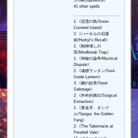
ス/Necropotence》
41 other spells
1:《冠雪の島/Snow-
Covered Island》
2:《ハーキルの召還
術/Hurkyl’s Recall》
1:《精神壊しの
罠/Mindbreak Trap》
1:《神秘の論争/Mystical
Dispute》
2:《魂標ランタン/Soul-
Guide Lantern》
3:《鋼の妨害/Steel
Sabotage》
2:《外科的摘出/Surgical
Extraction》
1:《黄金牙、タシグ
ル/Tasigur, the Golden
Fang》
2:《The Tabernacle at
Pendrell Vale》