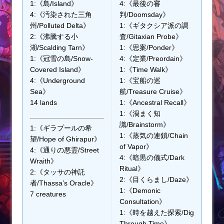
1:《島/Island》
4:《最後の審
4:《汚染された三角
判/Doomsday》
州/Polluted Delta》
1:《ギタクシア派の調
2:《沸騰する小
査/Gitaxian Probe》
湖/Scalding Tarn》
1:《思案/Ponder》
1:《冠雪の島/Snow-
4:《定業/Preordain》
Covered Island》
1:《Time Walk》
4:《Underground
1:《宝船の巡
Sea》
航/Treasure Cruise》
14 lands
1:《Ancestral Recall》
1:《渦まく知
識/Brainstorm》
1:《ギラプールの希
1:《蒸気の連鎖/Chain
望/Hope of Ghirapur》
of Vapor》
4:《通りの悪霊/Street
4:《暗黒の儀式/Dark
Wraith》
Ritual》
2:《タッサの神託
2:《目くらまし/Daze》
者/Thassa’s Oracle》
1:《Demonic
7 creatures
Consultation》
1:《時を越えた探索/Dig
Through Time》