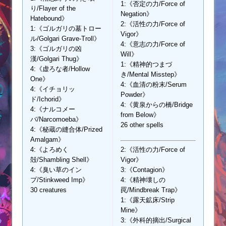
1:《否定の力/Force of
り/Flayer of the
Negation》
Hatebound》
2:《活性の力/Force of
1:《ゴルガリの墓トロー
Vigor》
ル/Golgari Grave-Troll》
4:《意志の力/Force of
3:《ゴルガリの凶
Will》
漢/Golgari Thug》
1:《精神的つまづ
4:《虚ろな者/Hollow
き/Mental Misstep》
One》
4:《血清の粉末/Serum
4:《イチョリッ
Powder》
ド/Ichorid》
4:《黄泉からの橋/Bridge
4:《ナルコメー
from Below》
バ/Narcomoeba》
26 other spells
4:《秘蔵の縫合体/Prized
Amalgam》
4:《よろめく
2:《活性の力/Force of
殻/Shambling Shell》
Vigor》
4:《臭い草のイン
3:《Contagion》
プ/Stinkweed Imp》
4:《精神壊しの
30 creatures
罠/Mindbreak Trap》
1:《露天鉱床/Strip
Mine》
3:《外科的摘出/Surgical