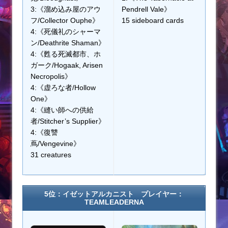
3:《溜め込み屋のアウ
Pendrell Vale》
フ/Collector Ouphe》
15 sideboard cards
4:《死儀礼のシャーマ
ン/Deathrite Shaman》
4:《甦る死滅都市、ホ
ガーク/Hogaak, Arisen
Necropolis》
4:《虚ろな者/Hollow
One》
4:《縫い師への供給
者/Stitcher’s Supplier》
4:《復讐
蔦/Vengevine》
31 creatures
5位：イゼットアルカニスト プレイヤー：
TEAMLEADERNA