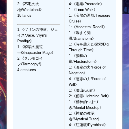
2:《不毛の大
4:《定業/Preordain》
地/Wasteland》
1:《Time Walk》
18 lands
1:《宝船の巡航/Treasure
Cruise》
1:《Ancestral Recall》
1:《ヴリンの神童、ジェ
1:《渦まく知
イス/Jace, Vryn’s
識/Brainstorm》
Prodigy》
1:《時を越えた探索/Dig
1:《瞬唱の魔道
Through Time》
士/Snapcaster Mage》
1:《狼狽の
2:《タルモゴイ
嵐/Flusterstorm》
フ/Tarmogoyf》
1:《否定の力/Force of
4 creatures
Negation》
4:《意志の力/Force of
Will》
1:《噴出/Gush》
2:《稲妻/Lightning Bolt》
1:《精神的つまづ
き/Mental Misstep》
1:《神秘の教示
者/Mystical Tutor》
4:《紅蓮破/Pyroblast》