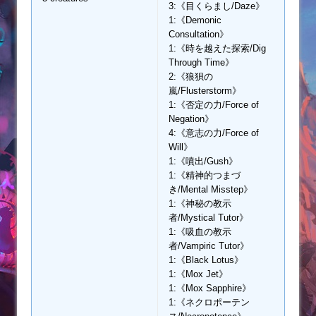
3:《目くらまし/Daze》
1:《Demonic
Consultation》
1:《時を越えた探索/Dig
Through Time》
2:《狼狽の
嵐/Flusterstorm》
1:《否定の力/Force of
Negation》
4:《意志の力/Force of
Will》
1:《噴出/Gush》
1:《精神的つまづ
き/Mental Misstep》
1:《神秘の教示
者/Mystical Tutor》
1:《吸血の教示
者/Vampiric Tutor》
1:《Black Lotus》
1:《Mox Jet》
1:《Mox Sapphire》
1:《ネクロポーテン