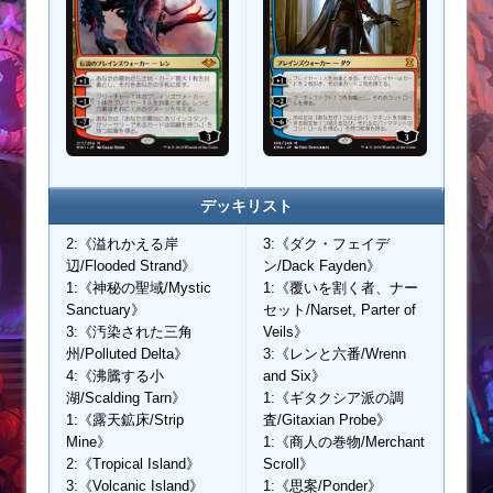
デッキリスト
2:《溢れかえる岸
3:《ダク・フェイデ
辺/Flooded Strand》
ン/Dack Fayden》
1:《神秘の聖域/Mystic
1:《覆いを割く者、ナー
Sanctuary》
セット/Narset, Parter of
3:《汚染された三角
Veils》
州/Polluted Delta》
3:《レンと六番/Wrenn
4:《沸騰する小
and Six》
湖/Scalding Tarn》
1:《ギタクシア派の調
1:《露天鉱床/Strip
査/Gitaxian Probe》
Mine》
1:《商人の巻物/Merchant
2:《Tropical Island》
Scroll》
3:《Volcanic Island》
1:《思案/Ponder》