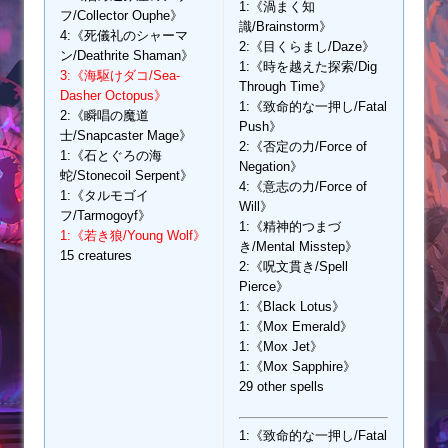
1:《渦まく知
フ/Collector Ouphe》
識/Brainstorm》
4:《死儀礼のシャーマ
2:《目くらまし/Daze》
ン/Deathrite Shaman》
1:《時を越えた探索/Dig
3:《海駆けダコ/Sea-
Through Time》
Dasher Octopus》
1:《致命的な一押し/Fatal
2:《瞬唱の魔道
Push》
士/Snapcaster Mage》
2:《否定の力/Force of
1:《石とぐろの海
Negation》
蛇/Stonecoil Serpent》
4:《意志の力/Force of
1:《タルモゴイ
Will》
フ/Tarmogoyf》
1:《精神的つまづ
1:《若き狼/Young Wolf》
き/Mental Misstep》
15 creatures
2:《呪文貫き/Spell
Pierce》
1:《Black Lotus》
1:《Mox Emerald》
1:《Mox Jet》
1:《Mox Sapphire》
29 other spells
1:《致命的な一押し/Fatal