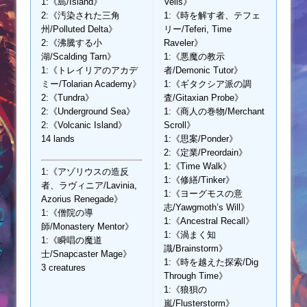
1:《島/Island》
Veils》
2:《汚染された三角
1:《時を解す者、テフェ
州/Polluted Delta》
リー/Teferi, Time
2:《沸騰する小
Raveler》
湖/Scalding Tarn》
1:《悪魔の教示
1:《トレイリアのアカデ
者/Demonic Tutor》
ミー/Tolarian Academy》
1:《ギタクシア派の調
2:《Tundra》
査/Gitaxian Probe》
2:《Underground Sea》
1:《商人の巻物/Merchant
2:《Volcanic Island》
Scroll》
14 lands
1:《思案/Ponder》
2:《定業/Preordain》
1:《Time Walk》
1:《アゾリウスの造反
1:《修繕/Tinker》
者、ラヴィニア/Lavinia,
1:《ヨーグモスの意
Azorius Renegade》
志/Yawgmoth’s Will》
1:《僧院の導
1:《Ancestral Recall》
師/Monastery Mentor》
1:《渦まく知
1:《瞬唱の魔道
識/Brainstorm》
士/Snapcaster Mage》
1:《時を越えた探索/Dig
3 creatures
Through Time》
1:《狼狽の
嵐/Flusterstorm》