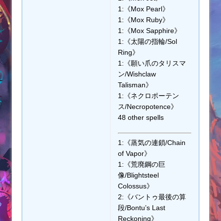
1:《Mox Pearl》
1:《Mox Ruby》
1:《Mox Sapphire》
1:《太陽の指輪/Sol
Ring》
1:《願い爪のタリスマ
ン/Wishclaw
Talisman》
1:《ネクロポーテン
ス/Necropotence》
48 other spells
1:《蒸気の連鎖/Chain
of Vapor》
1:《荒廃鋼の巨
像/Blightsteel
Colossus》
2:《バントゥ最後の算
段/Bontu’s Last
Reckoning》