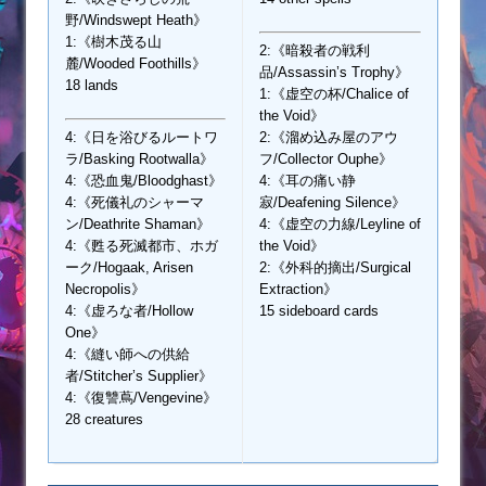
野/Windswept Heath》
1:《樹木茂る山
2:《暗殺者の戦利
麓/Wooded Foothills》
品/Assassin’s Trophy》
18 lands
1:《虚空の杯/Chalice of
the Void》
4:《日を浴びるルートワ
2:《溜め込み屋のアウ
ラ/Basking Rootwalla》
フ/Collector Ouphe》
4:《恐血鬼/Bloodghast》
4:《耳の痛い静
4:《死儀礼のシャーマ
寂/Deafening Silence》
ン/Deathrite Shaman》
4:《虚空の力線/Leyline of
4:《甦る死滅都市、ホガ
the Void》
ーク/Hogaak, Arisen
2:《外科的摘出/Surgical
Necropolis》
Extraction》
4:《虚ろな者/Hollow
15 sideboard cards
One》
4:《縫い師への供給
者/Stitcher’s Supplier》
4:《復讐蔦/Vengevine》
28 creatures