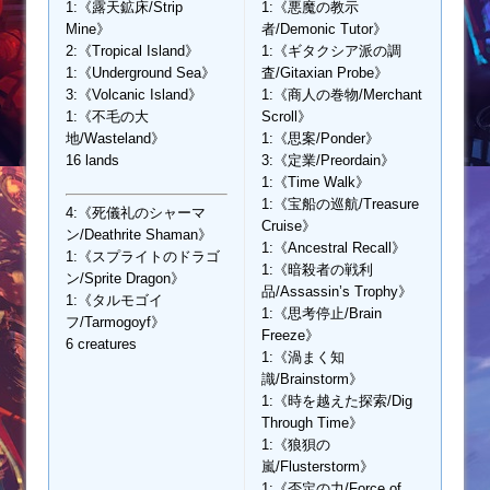
1:《露天鉱床/Strip
1:《悪魔の教示
Mine》
者/Demonic Tutor》
2:《Tropical Island》
1:《ギタクシア派の調
1:《Underground Sea》
査/Gitaxian Probe》
3:《Volcanic Island》
1:《商人の巻物/Merchant
1:《不毛の大
Scroll》
地/Wasteland》
1:《思案/Ponder》
16 lands
3:《定業/Preordain》
1:《Time Walk》
1:《宝船の巡航/Treasure
4:《死儀礼のシャーマ
Cruise》
ン/Deathrite Shaman》
1:《Ancestral Recall》
1:《スプライトのドラゴ
1:《暗殺者の戦利
ン/Sprite Dragon》
品/Assassin’s Trophy》
1:《タルモゴイ
1:《思考停止/Brain
フ/Tarmogoyf》
Freeze》
6 creatures
1:《渦まく知
識/Brainstorm》
1:《時を越えた探索/Dig
Through Time》
1:《狼狽の
嵐/Flusterstorm》
1:《否定の力/Force of