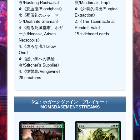
ラ/Basking Rootwalla》
罠/Mindbreak Trap》
4:《恐血鬼/Bloodghast》
4:《外科的摘出/Surgical
4:《死儀礼のシャーマ
Extraction》
ン/Deathrite Shaman》
2:《The Tabernacle at
4:《甦る死滅都市、ホガ
Pendrell Vale》
ーク/Hogaak, Arisen
15 sideboard cards
Necropolis》
4:《虚ろな者/Hollow
One》
4:《縫い師への供給
者/Stitcher’s Supplier》
4:《復讐蔦/Vengevine》
28 creatures
6位：ホガークヴァイン プレイヤー：
MOMSBASEMENTSTREAMS