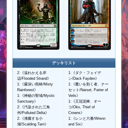
デッキリスト
2:《溢れかえる岸
1:《ダク・フェイデ
辺/Flooded Strand》
ン/Dack Fayden》
1:《霧深い雨林/Misty
1:《覆いを割く者、ナー
Rainforest》
セット/Narset, Parter of
1:《神秘の聖域/Mystic
Veils》
Sanctuary》
1:《王冠泥棒、オー
2:《汚染された三角
コ/Oko, Thief of
州/Polluted Delta》
Crowns》
2:《沸騰する小
1:《レンと六番/Wrenn
湖/Scalding Tarn》
and Six》