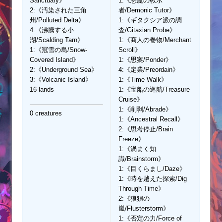
Sanctuary》
1:《悪魔の教示
2:《汚染された三角
者/Demonic Tutor》
州/Polluted Delta》
1:《ギタクシア派の調
4:《沸騰する小
査/Gitaxian Probe》
湖/Scalding Tarn》
1:《商人の巻物/Merchant
1:《冠雪の島/Snow-
Scroll》
Covered Island》
1:《思案/Ponder》
2:《Underground Sea》
4:《定業/Preordain》
3:《Volcanic Island》
1:《Time Walk》
16 lands
1:《宝船の巡航/Treasure
Cruise》
1:《削剥/Abrade》
0 creatures
1:《Ancestral Recall》
2:《思考停止/Brain
Freeze》
1:《渦まく知
識/Brainstorm》
1:《目くらまし/Daze》
1:《時を越えた探索/Dig
Through Time》
2:《狼狽の
嵐/Flusterstorm》
1:《否定の力/Force of