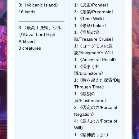
3:《Volcanic Island》
1:《思案/Ponder》
16 lands
3:《定業/Preordain》
1:《Time Walk》
1:《修繕/Tinker》
3:《最高工匠卿、ウル
1:《宝船の巡
ザ/Urza, Lord High
航/Treasure Cruise》
Artificer》
1:《ヨーグモスの意
3 creatures
志/Yawgmoth’s Will》
1:《Ancestral Recall》
1:《渦まく知
識/Brainstorm》
1:《時を越えた探索/Dig
Through Time》
1:《狼狽の
嵐/Flusterstorm》
2:《否定の力/Force of
Negation》
4:《意志の力/Force of
Will》
1:《精神的つまづ