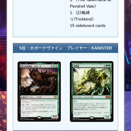
Pendrell Vale》
1:《計略縛
り/Trickbind》
15 sideboard cards
5位：ホガークヴァイン プレイヤー：KANISTER