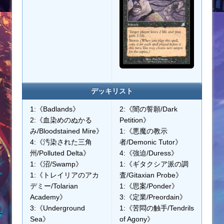
デッキリスト
1:《Badlands》
2:《闇の誓願/Dark
2:《血染めのぬかる
Petition》
み/Bloodstained Mire》
1:《悪魔の教示
4:《汚染された三角
者/Demonic Tutor》
州/Polluted Delta》
4:《強迫/Duress》
1:《沼/Swamp》
1:《ギタクシア派の調
1:《トレイリアのアカ
査/Gitaxian Probe》
デミー/Tolarian
1:《思案/Ponder》
Academy》
3:《定業/Preordain》
3:《Underground
1:《苦悶の触手/Tendrils
Sea》
of Agony》