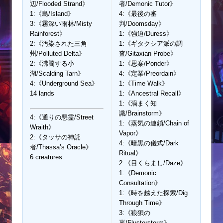
辺/Flooded Strand》
者/Demonic Tutor》
1:《島/Island》
4:《最後の審
3:《霧深い雨林/Misty
判/Doomsday》
Rainforest》
1:《強迫/Duress》
2:《汚染された三角
1:《ギタクシア派の調
州/Polluted Delta》
査/Gitaxian Probe》
2:《沸騰する小
1:《思案/Ponder》
湖/Scalding Tarn》
4:《定業/Preordain》
4:《Underground Sea》
1:《Time Walk》
14 lands
1:《Ancestral Recall》
1:《渦まく知
識/Brainstorm》
4:《通りの悪霊/Street
1:《蒸気の連鎖/Chain of
Wraith》
Vapor》
2:《タッサの神託
4:《暗黒の儀式/Dark
者/Thassa’s Oracle》
Ritual》
6 creatures
2:《目くらまし/Daze》
1:《Demonic
Consultation》
1:《時を越えた探索/Dig
Through Time》
3:《狼狽の
嵐/Flusterstorm》