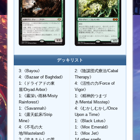
デッキリスト
3:《Bayou》
2:《陰謀団式療法/Cabal
4:《Bazaar of Baghdad》
Therapy》
1:《ドライアドの東
4:《活性の力/Force of
屋/Dryad Arbor》
Vigor》
1:《霧深い雨林/Misty
1:《精神的つまづ
Rainforest》
き/Mental Misstep》
1:《Savannah》
4:《むかしむかし/Once
1:《露天鉱床/Strip
Upon a Time》
Mine》
1:《Black Lotus》
4:《不毛の大
1:《Mox Emerald》
地/Wasteland》
1:《Mox Jet》
2:《吹きさらしの荒
14 other spells