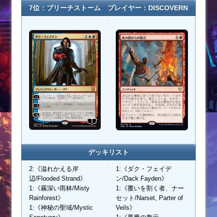
7位：ブリーチストーム プレイヤー：DISCOVERN
デッキリスト
2:《溢れかえる岸
1:《ダク・フェイデ
辺/Flooded Strand》
ン/Dack Fayden》
1:《霧深い雨林/Misty
1:《覆いを割く者、ナー
Rainforest》
セット/Narset, Parter of
1:《神秘の聖域/Mystic
Veils》