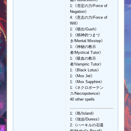
1:《否定の力/Force of
Negation》
4:《意志の力/Force of
Will》
1:《噴出/Gush》
1:《精神的つまづ
き/Mental Misstep》
1:《神秘の教示
者/Mystical Tutor》
1:《吸血の教示
者/Vampiric Tutor》
1:《Black Lotus》
1:《Mox Jet》
1:《Mox Sapphire》
1:《ネクロポーテン
ス/Necropotence》
40 other spells
1:《島/Island》
1:《強迫/Duress》
2:《ハーキルの召還
術/Hurkyl’s Recall》