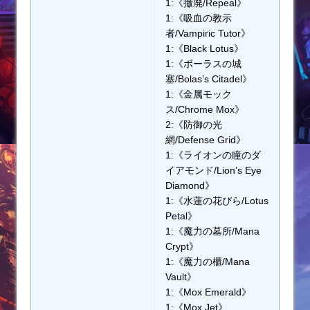
1:《撤廃/Repeal》
1:《吸血の教示
者/Vampiric Tutor》
1:《Black Lotus》
1:《ボーラスの城
塞/Bolas’s Citadel》
1:《金属モック
ス/Chrome Mox》
2:《防御の光
網/Defense Grid》
1:《ライオンの瞳のダ
イアモンド/Lion’s Eye
Diamond》
1:《水蓮の花びら/Lotus
Petal》
1:《魔力の墓所/Mana
Crypt》
1:《魔力の櫃/Mana
Vault》
1:《Mox Emerald》
1:《Mox Jet》