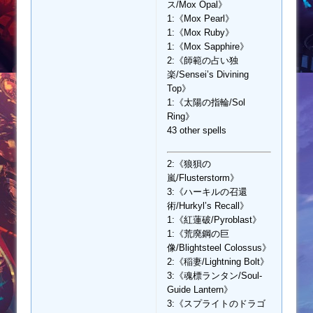
ス/Mox Opal》
1:《Mox Pearl》
1:《Mox Ruby》
1:《Mox Sapphire》
2:《師範の占い独
楽/Sensei’s Divining
Top》
1:《太陽の指輪/Sol
Ring》
43 other spells
2:《狼狽の
嵐/Flusterstorm》
3:《ハーキルの召還
術/Hurkyl’s Recall》
1:《紅蓮破/Pyroblast》
1:《荒廃鋼の巨
像/Blightsteel Colossus》
2:《稲妻/Lightning Bolt》
3:《魂標ランタン/Soul-
Guide Lantern》
3:《スプライトのドラゴ