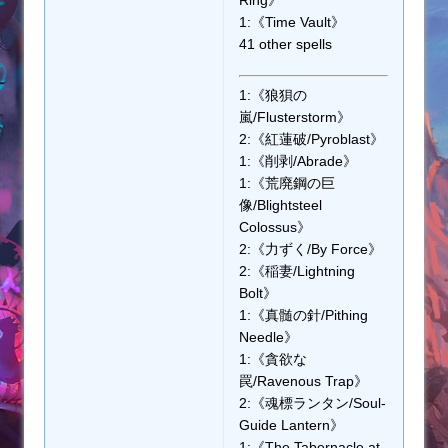
1:《Time Vault》
41 other spells
1:《狼狽の
嵐/Flusterstorm》
2:《紅蓮破/Pyroblast》
1:《削剥/Abrade》
1:《荒廃鋼の巨
像/Blightsteel
Colossus》
2:《力ずく/By Force》
2:《稲妻/Lightning
Bolt》
1:《真髄の針/Pithing
Needle》
1:《貪欲な
罠/Ravenous Trap》
2:《魂標ランタン/Soul-
Guide Lantern》
1:《The Tabernacle at