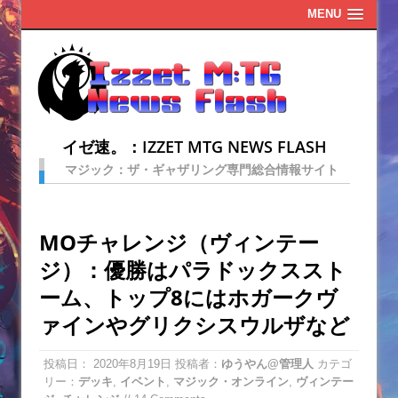
MENU
イゼ速。：IZZET MTG NEWS FLASH
マジック：ザ・ギャザリング専門総合情報サイト
MOチャレンジ（ヴィンテー
ジ）：優勝はパラドックススト
ーム、トップ8にはホガークヴ
ァインやグリクシスウルザなど
投稿日：
2020年8月19日
投稿者：
ゆうやん@管理人
カテゴ
リー：
デッキ
,
イベント
,
マジック・オンライン
,
ヴィンテー