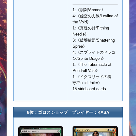
1:《削剥/Abrade》
4:《虚空の力線/Leyline of
the Void》
1:《真髄の針/Pithing
Needle》
3:《破壊放題/Shattering
Spree》
4:《スプライトのドラゴ
ン/Sprite Dragon》
1:《The Tabernacle at
Pendrell Vale》
1:《イクスリッドの看
守/Yixlid Jailer》
15 sideboard cards
8位：ゴロスショップ プレイヤー：KASA