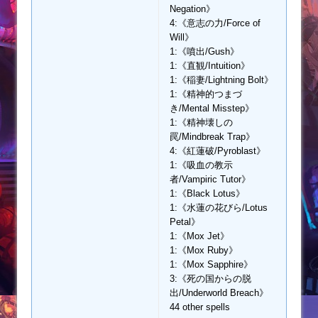
Negation》
4:《意志の力/Force of
Will》
1:《噴出/Gush》
1:《直観/Intuition》
1:《稲妻/Lightning Bolt》
1:《精神的つまづ
き/Mental Misstep》
1:《精神壊しの
罠/Mindbreak Trap》
4:《紅蓮破/Pyroblast》
1:《吸血の教示
者/Vampiric Tutor》
1:《Black Lotus》
1:《水蓮の花びら/Lotus
Petal》
1:《Mox Jet》
1:《Mox Ruby》
1:《Mox Sapphire》
3:《死の国からの脱
出/Underworld Breach》
44 other spells