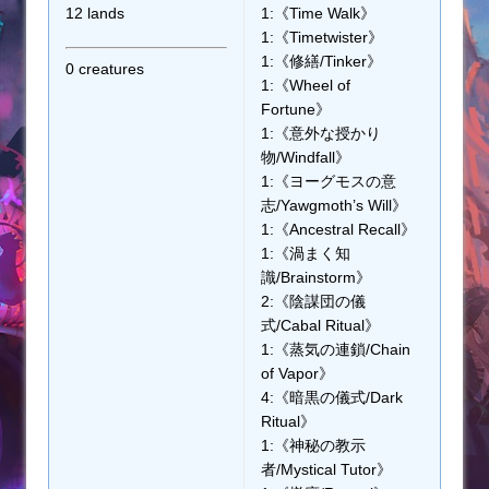
12 lands
1:《Time Walk》
1:《Timetwister》
1:《修繕/Tinker》
0 creatures
1:《Wheel of
Fortune》
1:《意外な授かり
物/Windfall》
1:《ヨーグモスの意
志/Yawgmoth’s Will》
1:《Ancestral Recall》
1:《渦まく知
識/Brainstorm》
2:《陰謀団の儀
式/Cabal Ritual》
1:《蒸気の連鎖/Chain
of Vapor》
4:《暗黒の儀式/Dark
Ritual》
1:《神秘の教示
者/Mystical Tutor》