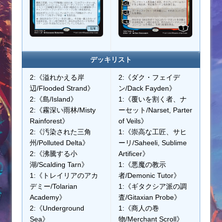
デッキリスト
2:《溢れかえる岸
2:《ダク・フェイデ
辺/Flooded Strand》
ン/Dack Fayden》
2:《島/Island》
1:《覆いを割く者、ナ
2:《霧深い雨林/Misty
ーセット/Narset, Parter
Rainforest》
of Veils》
2:《汚染された三角
1:《崇高な工匠、サヒ
州/Polluted Delta》
ーリ/Saheeli, Sublime
2:《沸騰する小
Artificer》
湖/Scalding Tarn》
1:《悪魔の教示
1:《トレイリアのアカ
者/Demonic Tutor》
デミー/Tolarian
1:《ギタクシア派の調
Academy》
査/Gitaxian Probe》
2:《Underground
1:《商人の巻
Sea》
物/Merchant Scroll》