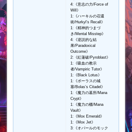
4:《意志の力/Force of
Will》
1:《ハーキルの召還
術/Hurkyl’s Recall》
1:《精神的つまづ
き/Mental Misstep》
4:《逆説的な結
果/Paradoxical
Outcome》
2:《紅蓮破/Pyroblast》
1:《吸血の教示
者/Vampiric Tutor》
1:《Black Lotus》
1:《ボーラスの城
塞/Bolas’s Citadel》
1:《魔力の墓所/Mana
Crypt》
1:《魔力の櫃/Mana
Vault》
1:《Mox Emerald》
1:《Mox Jet》
3:《オパールのモック