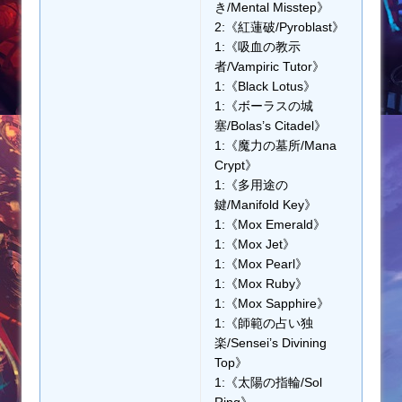
き/Mental Misstep》
2:《紅蓮破/Pyroblast》
1:《吸血の教示
者/Vampiric Tutor》
1:《Black Lotus》
1:《ボーラスの城
塞/Bolas’s Citadel》
1:《魔力の墓所/Mana
Crypt》
1:《多用途の
鍵/Manifold Key》
1:《Mox Emerald》
1:《Mox Jet》
1:《Mox Pearl》
1:《Mox Ruby》
1:《Mox Sapphire》
1:《師範の占い独
楽/Sensei’s Divining
Top》
1:《太陽の指輪/Sol
Ring》