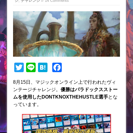
ジ
,
チャレンジ
// 14 Comments
T
Li
H
F
w
n
at
a
8月15日、マジックオンライン上で行われたヴィ
itt
e
e
c
ンテージチャレンジ。
優勝はパラドックスストー
er
n
e
ムを使用したDONTKNOXTHEHUSTLE選手
とな
a
b
っています。
o
o