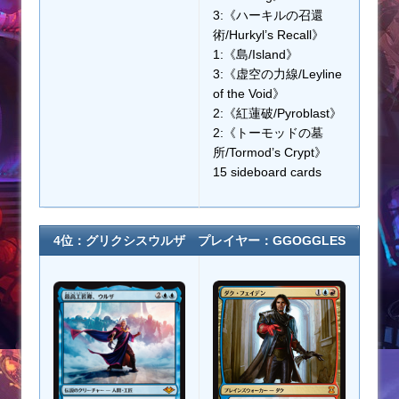
3:《ハーキルの召還
術/Hurkyl’s Recall》
1:《島/Island》
3:《虚空の力線/Leyline
of the Void》
2:《紅蓮破/Pyroblast》
2:《トーモッドの墓
所/Tormod’s Crypt》
15 sideboard cards
4位：グリクシスウルザ プレイヤー：GGOGGLES