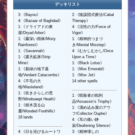
デッキリスト
3:《Bayou》
2:《陰謀団式療法/Cabal
4:《Bazaar of Baghdad》
Therapy》
1:《ドライアドの東
4:《活性の力/Force of
屋/Dryad Arbor》
Vigor》
1:《霧深い雨林/Misty
1:《精神的つまづ
Rainforest》
き/Mental Misstep》
1:《Savannah》
4:《むかしむかし/Once
1:《露天鉱床/Strip
Upon a Time》
Mine》
1:《Black Lotus》
1:《新緑の地下墓
1:《Mox Emerald》
地/Verdant Catacombs》
1:《Mox Jet》
4:《不毛の大
14 other spells
地/Wasteland》
1:《吹きさらしの荒
1:《暗殺者の戦利
野/Windswept Heath》
品/Assassin’s Trophy》
1:《樹木茂る山
1:《溜め込み屋のアウ
麓/Wooded Foothills》
フ/Collector Ouphe》
18 lands
4:《耳の痛い静
寂/Deafening Silence》
4:《日を浴びるルートワ
3:《精神壊しの