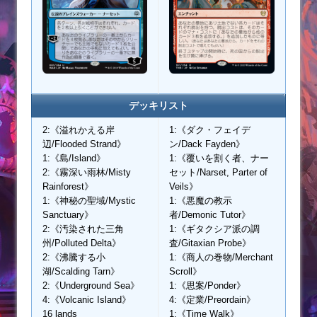
デッキリスト
2:《溢れかえる岸
1:《ダク・フェイデ
辺/Flooded Strand》
ン/Dack Fayden》
1:《島/Island》
1:《覆いを割く者、ナー
2:《霧深い雨林/Misty
セット/Narset, Parter of
Rainforest》
Veils》
1:《神秘の聖域/Mystic
1:《悪魔の教示
Sanctuary》
者/Demonic Tutor》
2:《汚染された三角
1:《ギタクシア派の調
州/Polluted Delta》
査/Gitaxian Probe》
2:《沸騰する小
1:《商人の巻物/Merchant
湖/Scalding Tarn》
Scroll》
2:《Underground Sea》
1:《思案/Ponder》
4:《Volcanic Island》
4:《定業/Preordain》
16 lands
1:《Time Walk》