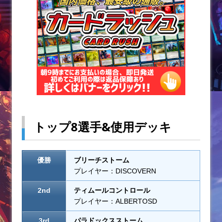
o
k
トップ8選手&使用デッキ
優勝
ブリーチストーム
プレイヤー：DISCOVERN
2nd
ティムールコントロール
プレイヤー：ALBERTOSD
3rd
パラドックスストーム