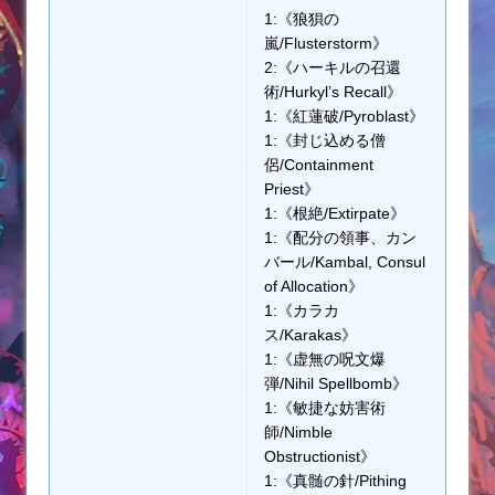
1:《狼狽の
嵐/Flusterstorm》
2:《ハーキルの召還
術/Hurkyl’s Recall》
1:《紅蓮破/Pyroblast》
1:《封じ込める僧
侶/Containment
Priest》
1:《根絶/Extirpate》
1:《配分の領事、カン
バール/Kambal, Consul
of Allocation》
1:《カラカ
ス/Karakas》
1:《虚無の呪文爆
弾/Nihil Spellbomb》
1:《敏捷な妨害術
師/Nimble
Obstructionist》
1:《真髄の針/Pithing