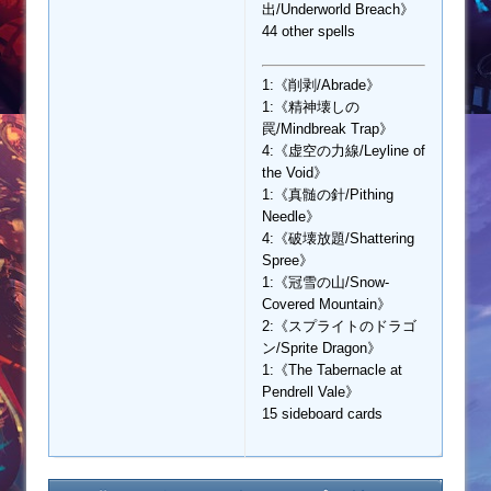
出/Underworld Breach》
44 other spells
1:《削剥/Abrade》
1:《精神壊しの
罠/Mindbreak Trap》
4:《虚空の力線/Leyline of
the Void》
1:《真髄の針/Pithing
Needle》
4:《破壊放題/Shattering
Spree》
1:《冠雪の山/Snow-
Covered Mountain》
2:《スプライトのドラゴ
ン/Sprite Dragon》
1:《The Tabernacle at
Pendrell Vale》
15 sideboard cards