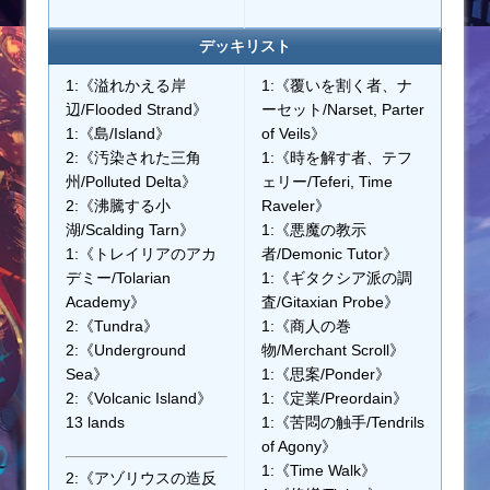
デッキリスト
1:《溢れかえる岸
1:《覆いを割く者、ナ
辺/Flooded Strand》
ーセット/Narset, Parter
1:《島/Island》
of Veils》
2:《汚染された三角
1:《時を解す者、テフ
州/Polluted Delta》
ェリー/Teferi, Time
2:《沸騰する小
Raveler》
湖/Scalding Tarn》
1:《悪魔の教示
1:《トレイリアのアカ
者/Demonic Tutor》
デミー/Tolarian
1:《ギタクシア派の調
Academy》
査/Gitaxian Probe》
2:《Tundra》
1:《商人の巻
2:《Underground
物/Merchant Scroll》
Sea》
1:《思案/Ponder》
2:《Volcanic Island》
1:《定業/Preordain》
13 lands
1:《苦悶の触手/Tendrils
of Agony》
1:《Time Walk》
2:《アゾリウスの造反