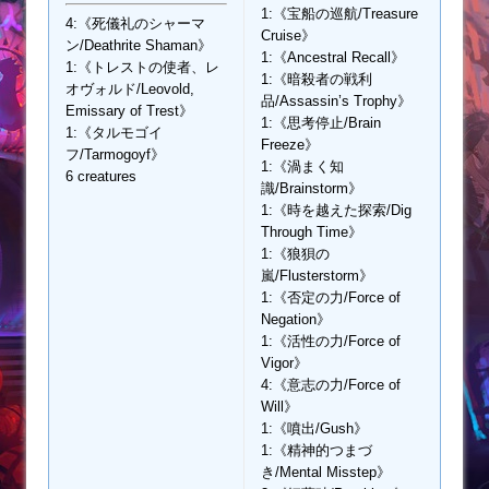
1:《宝船の巡航/Treasure
4:《死儀礼のシャーマ
Cruise》
ン/Deathrite Shaman》
1:《Ancestral Recall》
1:《トレストの使者、レ
1:《暗殺者の戦利
オヴォルド/Leovold,
品/Assassin’s Trophy》
Emissary of Trest》
1:《思考停止/Brain
1:《タルモゴイ
Freeze》
フ/Tarmogoyf》
1:《渦まく知
6 creatures
識/Brainstorm》
1:《時を越えた探索/Dig
Through Time》
1:《狼狽の
嵐/Flusterstorm》
1:《否定の力/Force of
Negation》
1:《活性の力/Force of
Vigor》
4:《意志の力/Force of
Will》
1:《噴出/Gush》
1:《精神的つまづ
き/Mental Misstep》