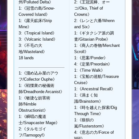
州/Polluted Delta》
2:《王冠泥棒、オー
1:《冠雪の島/Snow-
コ/Oko, Thief of
Covered Island》
Crowns》
1:《露天鉱床/Strip
2:《レンと六番/Wrenn
Mine》
and Six》
3:《Tropical Island》
1:《ギタクシア派の調
3:《Volcanic Island》
査/Gitaxian Probe》
3:《不毛の大
1:《商人の巻物/Merchant
地/Wasteland》
Scroll》
18 lands
1:《思案/Ponder》
4:《定業/Preordain》
1:《Time Walk》
1:《溜め込み屋のアウ
1:《宝船の巡航/Treasure
フ/Collector Ouphe》
Cruise》
1:《戦慄衆の秘儀術
1:《Ancestral Recall》
師/Dreadhorde Arcanist》
1:《渦まく知
1:《敏捷な妨害術
識/Brainstorm》
師/Nimble
1:《時を越えた探索/Dig
Obstructionist》
Through Time》
1:《瞬唱の魔道
1:《狼狽の
士/Snapcaster Mage》
嵐/Flusterstorm》
2:《タルモゴイ
4:《意志の力/Force of
フ/Tarmogoyf》
Will》