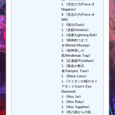
1:《否定の力/Force of
Negation》
4:《意志の力/Force of
Will》
1:《噴出/Gush》
1:《直観/Intuition》
1:《稲妻/Lightning Bolt》
1:《精神的つまづ
き/Mental Misstep》
1:《精神壊しの
罠/Mindbreak Trap》
4:《紅蓮破/Pyroblast》
1:《吸血の教示
者/Vampiric Tutor》
1:《Black Lotus》
1:《ライオンの瞳のダイ
アモンド/Lion’s Eye
Diamond》
1:《Mox Jet》
1:《Mox Ruby》
1:《Mox Sapphire》
3:《死の国からの脱