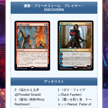
優勝：ブリーチストーム プレイヤー：
DISCOVERN
デッキリスト
2:《溢れかえる岸
1:《ダク・フェイデ
辺/Flooded Strand》
ン/Dack Fayden》
1:《霧深い雨林/Misty
1:《覆いを割く者、ナー
Rainforest》
セット/Narset, Parter of