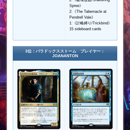
Spree》
2:《The Tabernacle at
Pendrell Vale》
1:《計略縛り/Trickbind》
15 sideboard cards
3位：パラドックスストーム プレイヤー：
JOANANTON