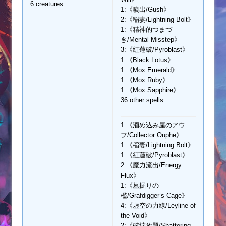
6 creatures
1:《噴出/Gush》
2:《稲妻/Lightning Bolt》
1:《精神的つまづ
き/Mental Misstep》
3:《紅蓮破/Pyroblast》
1:《Black Lotus》
1:《Mox Emerald》
1:《Mox Ruby》
1:《Mox Sapphire》
36 other spells
1:《溜め込み屋のアウ
フ/Collector Ouphe》
1:《稲妻/Lightning Bolt》
1:《紅蓮破/Pyroblast》
2:《魔力流出/Energy
Flux》
1:《墓掘りの
檻/Grafdigger’s Cage》
4:《虚空の力線/Leyline of
the Void》
2:《破壊放題/Shattering