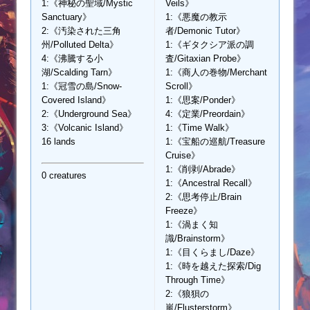
1:《神秘の聖域/Mystic
Veils》
Sanctuary》
1:《悪魔の教示
2:《汚染された三角
者/Demonic Tutor》
州/Polluted Delta》
1:《ギタクシア派の調
4:《沸騰する小
査/Gitaxian Probe》
湖/Scalding Tarn》
1:《商人の巻物/Merchant
1:《冠雪の島/Snow-
Scroll》
Covered Island》
1:《思案/Ponder》
2:《Underground Sea》
4:《定業/Preordain》
3:《Volcanic Island》
1:《Time Walk》
16 lands
1:《宝船の巡航/Treasure
Cruise》
1:《削剥/Abrade》
0 creatures
1:《Ancestral Recall》
2:《思考停止/Brain
Freeze》
1:《渦まく知
識/Brainstorm》
1:《目くらまし/Daze》
1:《時を越えた探索/Dig
Through Time》
2:《狼狽の
嵐/Flusterstorm》