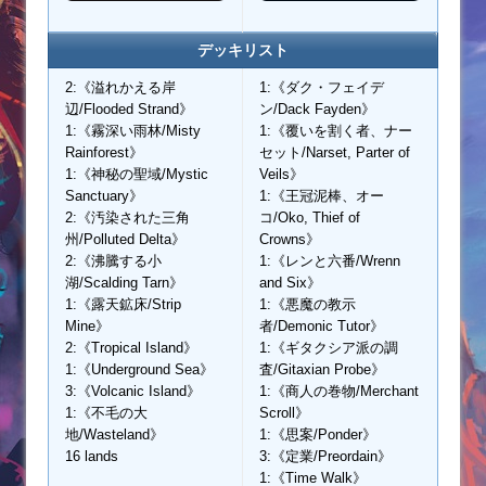
デッキリスト
2:《溢れかえる岸
1:《ダク・フェイデ
辺/Flooded Strand》
ン/Dack Fayden》
1:《霧深い雨林/Misty
1:《覆いを割く者、ナー
Rainforest》
セット/Narset, Parter of
1:《神秘の聖域/Mystic
Veils》
Sanctuary》
1:《王冠泥棒、オー
2:《汚染された三角
コ/Oko, Thief of
州/Polluted Delta》
Crowns》
2:《沸騰する小
1:《レンと六番/Wrenn
湖/Scalding Tarn》
and Six》
1:《露天鉱床/Strip
1:《悪魔の教示
Mine》
者/Demonic Tutor》
2:《Tropical Island》
1:《ギタクシア派の調
1:《Underground Sea》
査/Gitaxian Probe》
3:《Volcanic Island》
1:《商人の巻物/Merchant
1:《不毛の大
Scroll》
地/Wasteland》
1:《思案/Ponder》
16 lands
3:《定業/Preordain》
1:《Time Walk》