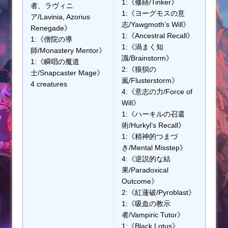
1:《修繕/Tinker》
者、ラヴィニ
1:《ヨーグモスの意
ア/Lavinia, Azorius
志/Yawgmoth’s Will》
Renegade》
1:《Ancestral Recall》
1:《僧院の導
1:《渦まく知
師/Monastery Mentor》
識/Brainstorm》
1:《瞬唱の魔道
2:《狼狽の
士/Snapcaster Mage》
嵐/Flusterstorm》
4 creatures
4:《意志の力/Force of
Will》
1:《ハーキルの召還
術/Hurkyl’s Recall》
1:《精神的つまづ
き/Mental Misstep》
4:《逆説的な結
果/Paradoxical
Outcome》
2:《紅蓮破/Pyroblast》
1:《吸血の教示
者/Vampiric Tutor》
1:《Black Lotus》