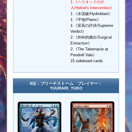
1:《ヘリオッドの介
入/Heliod’s Intervention》
1:《水流破/Hydroblast》
1:《平地/Plains》
1:《至高の評決/Supreme
Verdict》
2:《外科的摘出/Surgical
Extraction》
2:《The Tabernacle at
Pendrell Vale》
15 sideboard cards
8位：ブリーチストーム プレイヤー：
YUURARI_YUKO