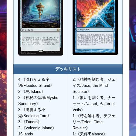
デッキリスト
4:《溢れかえる岸
2:《精神を刻む者、ジェ
辺/Flooded Strand》
イス/Jace, the Mind
2:《島/Island》
Sculptor》
2:《神秘の聖域/Mystic
1:《覆いを割く者、ナー
Sanctuary》
セット/Narset, Parter of
3:《沸騰する小
Veils》
湖/Scalding Tarn》
1:《時を解す者、テフェ
3:《Tundra》
リー/Teferi, Time
2:《Volcanic Island》
Raveler》
16 lands
1:《天秤/Balance》