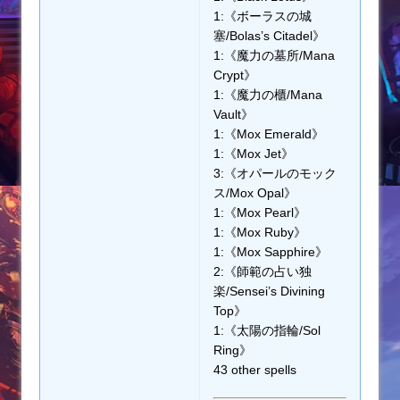
1:《ボーラスの城
塞/Bolas’s Citadel》
1:《魔力の墓所/Mana
Crypt》
1:《魔力の櫃/Mana
Vault》
1:《Mox Emerald》
1:《Mox Jet》
3:《オパールのモック
ス/Mox Opal》
1:《Mox Pearl》
1:《Mox Ruby》
1:《Mox Sapphire》
2:《師範の占い独
楽/Sensei’s Divining
Top》
1:《太陽の指輪/Sol
Ring》
43 other spells