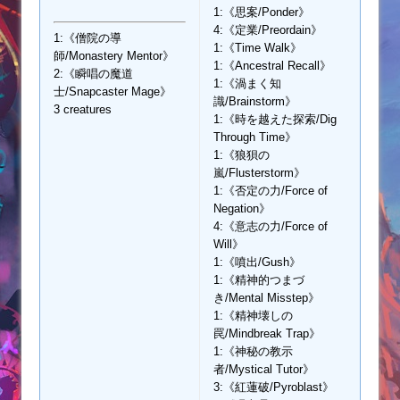
1:《思案/Ponder》
4:《定業/Preordain》
1:《僧院の導
1:《Time Walk》
師/Monastery Mentor》
1:《Ancestral Recall》
2:《瞬唱の魔道
1:《渦まく知
士/Snapcaster Mage》
識/Brainstorm》
3 creatures
1:《時を越えた探索/Dig
Through Time》
1:《狼狽の
嵐/Flusterstorm》
1:《否定の力/Force of
Negation》
4:《意志の力/Force of
Will》
1:《噴出/Gush》
1:《精神的つまづ
き/Mental Misstep》
1:《精神壊しの
罠/Mindbreak Trap》
1:《神秘の教示
者/Mystical Tutor》
3:《紅蓮破/Pyroblast》