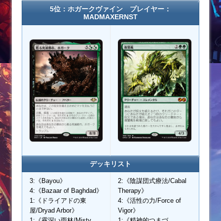
5位：ホガークヴァイン プレイヤー：
MADMAXERNST
デッキリスト
3:《Bayou》
2:《陰謀団式療法/Cabal
4:《Bazaar of Baghdad》
Therapy》
1:《ドライアドの東
4:《活性の力/Force of
屋/Dryad Arbor》
Vigor》
1:《霧深い雨林/Misty
1:《精神的つまづ