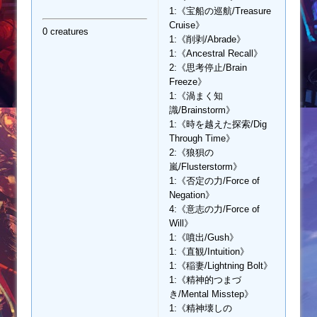
1:《宝船の巡航/Treasure
Cruise》
0 creatures
1:《削剥/Abrade》
1:《Ancestral Recall》
2:《思考停止/Brain
Freeze》
1:《渦まく知
識/Brainstorm》
1:《時を越えた探索/Dig
Through Time》
2:《狼狽の
嵐/Flusterstorm》
1:《否定の力/Force of
Negation》
4:《意志の力/Force of
Will》
1:《噴出/Gush》
1:《直観/Intuition》
1:《稲妻/Lightning Bolt》
1:《精神的つまづ
き/Mental Misstep》
1:《精神壊しの