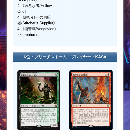
4:《虚ろな者/Hollow
One》
4:《縫い師への供給
者/Stitcher’s Supplier》
4:《復讐蔦/Vengevine》
28 creatures
6位：ブリーチストーム プレイヤー：KASA