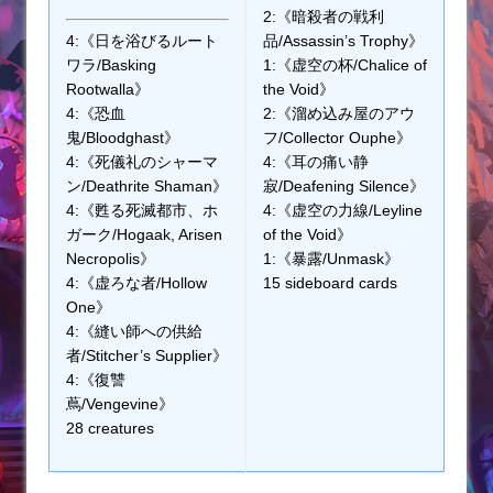
2:《暗殺者の戦利
4:《日を浴びるルート
品/Assassin’s Trophy》
ワラ/Basking
1:《虚空の杯/Chalice of
Rootwalla》
the Void》
4:《恐血
2:《溜め込み屋のアウ
鬼/Bloodghast》
フ/Collector Ouphe》
4:《死儀礼のシャーマ
4:《耳の痛い静
ン/Deathrite Shaman》
寂/Deafening Silence》
4:《甦る死滅都市、ホ
4:《虚空の力線/Leyline
ガーク/Hogaak, Arisen
of the Void》
Necropolis》
1:《暴露/Unmask》
4:《虚ろな者/Hollow
15 sideboard cards
One》
4:《縫い師への供給
者/Stitcher’s Supplier》
4:《復讐
蔦/Vengevine》
28 creatures