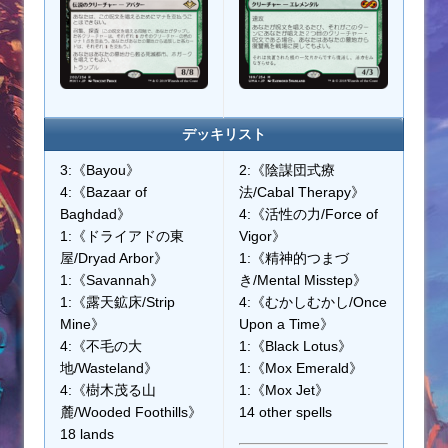
デッキリスト
3:《Bayou》
2:《陰謀団式療
4:《Bazaar of
法/Cabal Therapy》
Baghdad》
4:《活性の力/Force of
1:《ドライアドの東
Vigor》
屋/Dryad Arbor》
1:《精神的つまづ
1:《Savannah》
き/Mental Misstep》
1:《露天鉱床/Strip
4:《むかしむかし/Once
Mine》
Upon a Time》
4:《不毛の大
1:《Black Lotus》
地/Wasteland》
1:《Mox Emerald》
4:《樹木茂る山
1:《Mox Jet》
麓/Wooded Foothills》
14 other spells
18 lands