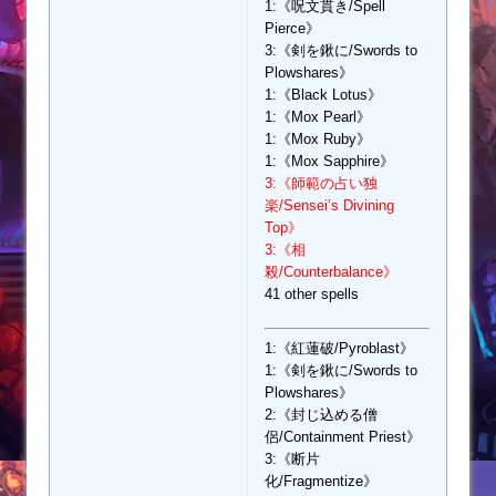
1:《呪文貫き/Spell
Pierce》
3:《剣を鍬に/Swords to
Plowshares》
1:《Black Lotus》
1:《Mox Pearl》
1:《Mox Ruby》
1:《Mox Sapphire》
3:《師範の占い独
楽/Sensei’s Divining
Top》
3:《相
殺/Counterbalance》
41 other spells
1:《紅蓮破/Pyroblast》
1:《剣を鍬に/Swords to
Plowshares》
2:《封じ込める僧
侶/Containment Priest》
3:《断片
化/Fragmentize》