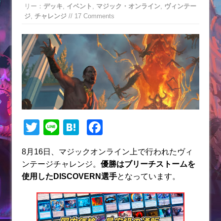
リー：
デッキ
,
イベント
,
マジック・オンライン
,
ヴィンテー
ジ
,
チャレンジ
// 17 Comments
T
Li
H
F
w
n
at
a
8月16日、マジックオンライン上で行われたヴィ
itt
e
e
c
ンテージチャレンジ。
優勝はブリーチストームを
er
n
e
使用したDISCOVERN選手
となっています。
a
b
o