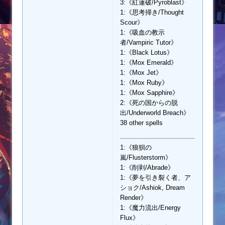
3:《紅蓮破/Pyroblast》
1:《思考掃き/Thought
Scour》
1:《吸血の教示
者/Vampiric Tutor》
1:《Black Lotus》
1:《Mox Emerald》
1:《Mox Jet》
1:《Mox Ruby》
1:《Mox Sapphire》
2:《死の国からの脱
出/Underworld Breach》
38 other spells
1:《狼狽の
嵐/Flusterstorm》
1:《削剥/Abrade》
1:《夢を引き裂く者、ア
ショク/Ashiok, Dream
Render》
1:《魔力流出/Energy
Flux》