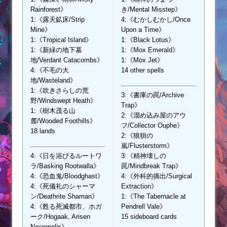
Rainforest》
き/Mental Misstep》
1:《露天鉱床/Strip
4:《むかしむかし/Once
Mine》
Upon a Time》
1:《Tropical Island》
1:《Black Lotus》
1:《新緑の地下墓
1:《Mox Emerald》
地/Verdant Catacombs》
1:《Mox Jet》
4:《不毛の大
14 other spells
地/Wasteland》
1:《吹きさらしの荒
3:《書庫の罠/Archive
野/Windswept Heath》
Trap》
1:《樹木茂る山
2:《溜め込み屋のアウ
麓/Wooded Foothills》
フ/Collector Ouphe》
18 lands
2:《狼狽の
嵐/Flusterstorm》
4:《日を浴びるルートワ
3:《精神壊しの
ラ/Basking Rootwalla》
罠/Mindbreak Trap》
4:《恐血鬼/Bloodghast》
4:《外科的摘出/Surgical
4:《死儀礼のシャーマ
Extraction》
ン/Deathrite Shaman》
1:《The Tabernacle at
4:《甦る死滅都市、ホガ
Pendrell Vale》
ーク/Hogaak, Arisen
15 sideboard cards
Necropolis》