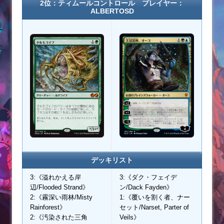
2位：ティムールコントロール プレイヤー：
ALBERTOSD
デッキリスト
3:《溢れかえる岸
3:《ダク・フェイデ
辺/Flooded Strand》
ン/Dack Fayden》
2:《霧深い雨林/Misty
1:《覆いを割く者、ナー
Rainforest》
セット/Narset, Parter of
2:《汚染された三角
Veils》