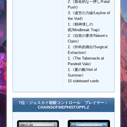
2:《致命的な一押し/Fatal
Push》
3:《虚空の力線/Leyline of
the Void》
1:《精神壊しの
罠/Mindbreak Trap》
2:《自然の要求/Nature’s
Claim》
1:《外科的摘出/Surgical
Extraction》
1:《The Tabernacle at
Pendrell Vale》
1:《夏の帳/Veil of
Summer》
15 sideboard cards
7位：ジェスカイ相殺コントロール プレイヤー：
CHAINSOFMEPHISTOPPLZ