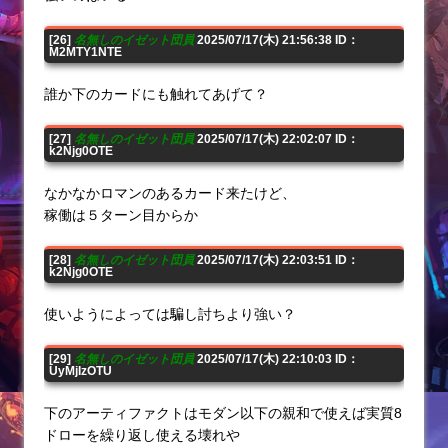
[26]
名無しのイゼット団員
2025/07/17(木) 21:56:38 ID：
M2MTY1NTE
誰か下のカードにも触れてあげて？
[27]
名無しのイゼット団員
2025/07/17(木) 22:02:07 ID：
k2Njg0OTE
なかなかロマンのあるカード来たけど、
稼働は５ターン目からか
[28]
名無しのイゼット団員
2025/07/17(木) 22:03:51 ID：
k2Njg0OTE
使いようによっては騙し討ちより強い？
[29]
名無しのイゼット団員
2025/07/17(木) 22:10:03 ID：
UyMjIzOTU
下のアーティファクトはモダン以下の親和で使えば実質8
ドローを繰り返し使える壊れや