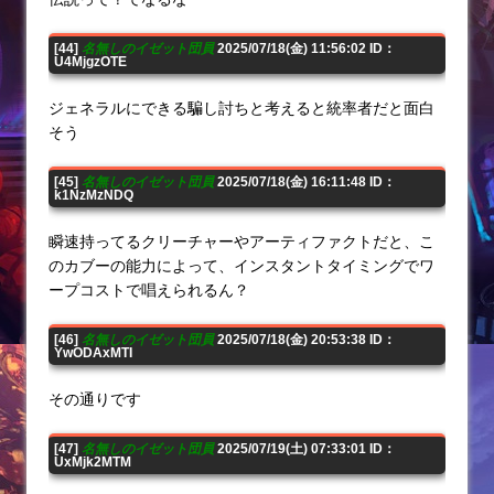
[44]
名無しのイゼット団員
2025/07/18(金) 11:56:02 ID：
U4MjgzOTE
ジェネラルにできる騙し討ちと考えると統率者だと面白
そう
[45]
名無しのイゼット団員
2025/07/18(金) 16:11:48 ID：
k1NzMzNDQ
瞬速持ってるクリーチャーやアーティファクトだと、こ
のカブーの能力によって、インスタントタイミングでワ
ープコストで唱えられるん？
[46]
名無しのイゼット団員
2025/07/18(金) 20:53:38 ID：
YwODAxMTI
その通りです
[47]
名無しのイゼット団員
2025/07/19(土) 07:33:01 ID：
UxMjk2MTM