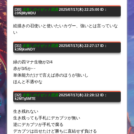
[30]
名無しのイゼット団員
2025/07/17(木) 22:25:00 ID：
c0NjMyMDU
絵描きの召使いと使いたいカヴー、強いとは言っていな
い
[31]
名無しのイゼット団員
2025/07/17(木) 22:27:17 ID：
k3MjkwNDY
緑の四マナ生物が2/4
赤が3/5か‥
単体能力だけで言えば赤のほうが強いし
ほんと不遇やな
[32]
名無しのイゼット団員
2025/07/17(木) 22:28:12 ID：
k2MTg5MTE
生き残れない
生き残っても手札にデカブツが無い
逆にデカブツが手札で腐る
デカブツは出せたけど勝ちに直結せず負ける