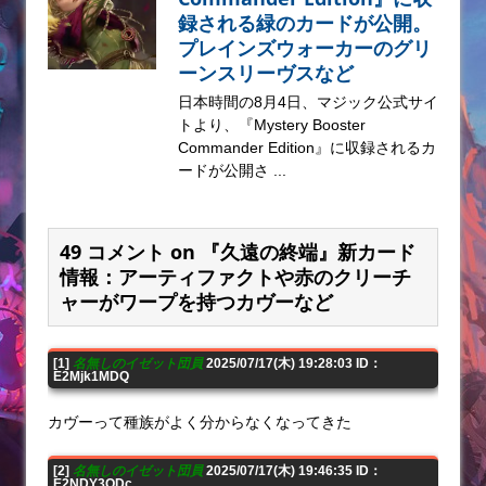
録される緑のカードが公開。
プレインズウォーカーのグリ
ーンスリーヴスなど
日本時間の8月4日、マジック公式サイ
トより、『Mystery Booster
Commander Edition』に収録されるカ
ードが公開さ ...
49 コメント on 『久遠の終端』新カード
情報：アーティファクトや赤のクリーチ
ャーがワープを持つカヴーなど
[1]
名無しのイゼット団員
2025/07/17(木) 19:28:03 ID：
E2Mjk1MDQ
カヴーって種族がよく分からなくなってきた
[2]
名無しのイゼット団員
2025/07/17(木) 19:46:35 ID：
E2NDY3ODc