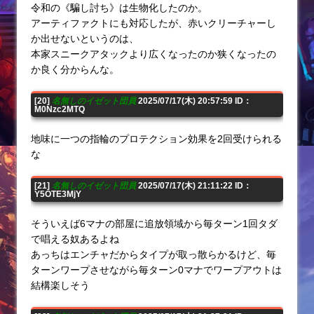
令和の《騙し討ち》は生物化したのか。
アーティファクトにも対応したが、赤いクリーチャーし
か出せないというのは、
本家スニークアタックより広くなったのか狭くなったの
か良く分からんな。
[20]
名無しのイゼット団員
2025/07/17(木) 20:57:59 ID：
M0Nzc2MTQ
地味に一つの指輪のプロテクション効果を2回受けられる
な
[21]
名無しのイゼット団員
2025/07/17(木) 21:11:22 ID：
Y5OTE3MjY
そういえば6マナの部屋に追放領域から毎ターン1回タダ
で唱える奴あるよね
あっちはエンチャだからタイプが取っ散らかるけど、毎
ターンワープさせながら毎ターン0マナでワープアウトは
結構楽しそう