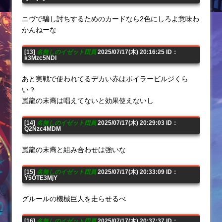
ニヴで騙し討ちするためのカードなら2色にしろよ意味わ
かんねーな
[13]
名無しのイゼット団員
2025/07/17(木) 20:16:25 ID：
k3Mzc5NDI
あと実戦で使われてるデカい赤はボイラービルジくら
い？
嵐龍の末裔は唱えてないと効果使えないし
[14]
名無しのイゼット団員
2025/07/17(木) 20:29:03 ID：
Q2Nzc4MDM
嵐龍の末裔と組み合わせは強いな
[15]
名無しのイゼット団員
2025/07/17(木) 20:33:09 ID：
Y5OTE3MjY
グルールの機械巨人を走らせるべ
[16]
名無しのイゼット団員
2025/07/17(木) 20:37:37 ID：