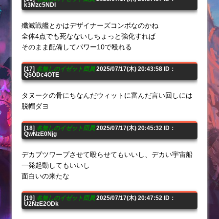
k3Mzc5NDI
殲滅戦艦とかはデザイナーズコンボなのかね
全体4点でも死なないしちょっと強化すれば
そのまま配備してパワー10で殴れる
[17]
名無しのイゼット団員
2025/07/17(木) 20:43:58 ID：
Q5ODc4OTE
タヌークの骨にちなんだウィットに富んだ言い回しには
脱帽ダヨ
[18]
名無しのイゼット団員
2025/07/17(木) 20:45:32 ID：
QwNzE0Njg
デカブツワープさせて殴らせてもいいし、デカい宇宙船
一発起動してもいいし
面白いの来たな
[19]
名無しのイゼット団員
2025/07/17(木) 20:47:52 ID：
U2NzE2ODk