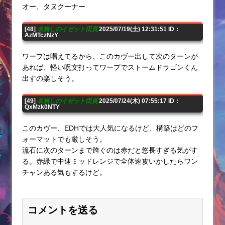
オー、タヌクーナー
[48]
名無しのイゼット団員
2025/07/19(土) 12:31:51 ID：
AzMTczNzY
ワープは唱えてるから、このカヴー出して次のターンが
あれば、軽い呪文打ってワープでストームドラゴンくん
出すの楽しそう。
[49]
名無しのイゼット団員
2025/07/24(木) 07:55:17 ID：
QxMzk0NTY
このカヴー、EDHでは大人気になるけど、構築はどのフ
ォーマットでも厳しそう。
流石に次のターンまで跨ぐのは赤だと悠長すぎる気がす
る。赤緑で中速ミッドレンジで全体速攻いかしたらワン
チャンある気もするけど。
コメントを送る