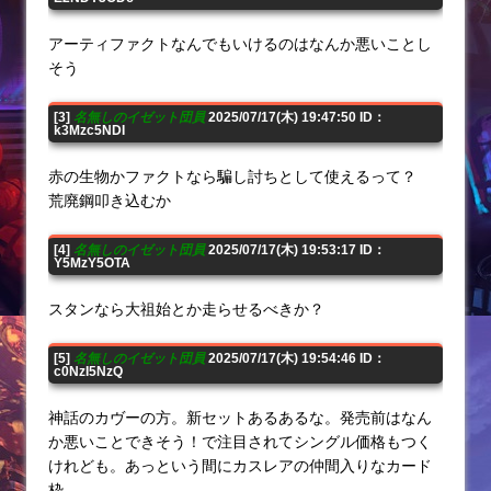
アーティファクトなんでもいけるのはなんか悪いことし
そう
[3]
名無しのイゼット団員
2025/07/17(木) 19:47:50 ID：
k3Mzc5NDI
赤の生物かファクトなら騙し討ちとして使えるって？
荒廃鋼叩き込むか
[4]
名無しのイゼット団員
2025/07/17(木) 19:53:17 ID：
Y5MzY5OTA
スタンなら大祖始とか走らせるべきか？
[5]
名無しのイゼット団員
2025/07/17(木) 19:54:46 ID：
c0NzI5NzQ
神話のカヴーの方。新セットあるあるな。発売前はなん
か悪いことできそう！で注目されてシングル価格もつく
けれども。あっという間にカスレアの仲間入りなカード
枠