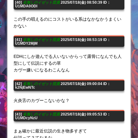
[40]
名無しのイゼット団員
2025/07/18(金) 08:50:39 ID：
U1MDA0ODI
この手の唱えるのにコストがいる系はなかなかうまくい
かない
[41]
名無しのイゼット団員
2025/07/18(金) 08:53:19 ID：
U1MDY2MjM
EDHにしか遊んでる人いないからって露骨になんでも人
型にして伝説にするの草
カヴー嫌いになるわこんなん
[42]
名無しのイゼット団員
2025/07/18(金) 09:00:04 ID：
k2NjEwNTc
火炎舌のカヴーこないかな？
[43]
名無しのイゼット団員
2025/07/18(金) 09:05:53 ID：
U1MDcyNzU
まぁ確かに最近伝説の生き物多すぎて
伝説って？てなるな