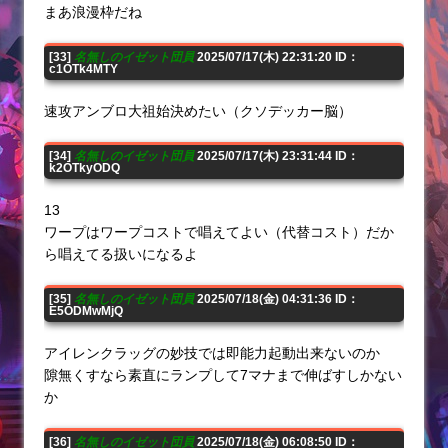
まあ浪漫枠だね
[33]
名無しのイゼット団員
2025/07/17(木) 22:31:20 ID：
c1OTk4MTY
速攻アンブロ大祖始決めたい（クソデッカー脳）
[34]
名無しのイゼット団員
2025/07/17(木) 23:31:44 ID：
k2OTkyODQ
13
ワープはワープコストで唱えてよい（代替コスト）だか
ら唱えてる扱いになるよ
[35]
名無しのイゼット団員
2025/07/18(金) 04:31:36 ID：
E5ODMwMjQ
アイレンクラッグの妙技では即能力起動出来ないのか
隙無くすなら素直にランプして7マナまで伸ばすしかない
か
[36]
名無しのイゼット団員
2025/07/18(金) 06:08:50 ID：