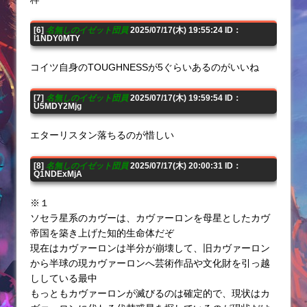
[6]
名無しのイゼット団員
2025/07/17(木) 19:55:24 ID：
I1NDY0MTY
コイツ自身のTOUGHNESSが5ぐらいあるのがいいね
[7]
名無しのイゼット団員
2025/07/17(木) 19:59:54 ID：
U5MDY2Mjg
エターリスタン落ちるのが惜しい
[8]
名無しのイゼット団員
2025/07/17(木) 20:00:31 ID：
Q1NDExMjA
※１
ソセラ星系のカヴーは、カヴァーロンを母星としたカヴ
帝国を築き上げた知的生命体だぞ
現在はカヴァーロンは半分が崩壊して、旧カヴァーロン
から半球の現カヴァーロンへ芸術作品や文化財を引っ越
ししている最中
もっともカヴァーロンが滅びるのは確定的で、現状はカ