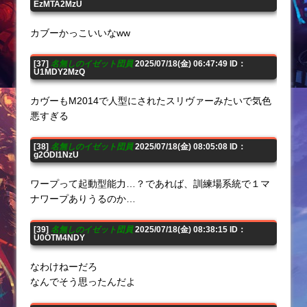
EzMTA2MzU
カブーかっこいいなww
[37]
名無しのイゼット団員
2025/07/18(金) 06:47:49 ID：
U1MDY2MzQ
カヴーもM2014で人型にされたスリヴァーみたいで気色
悪すぎる
[38]
名無しのイゼット団員
2025/07/18(金) 08:05:08 ID：
g2ODI1NzU
ワープって起動型能力…？であれば、訓練場系統で１マ
ナワープありうるのか…
[39]
名無しのイゼット団員
2025/07/18(金) 08:38:15 ID：
U0OTM4NDY
なわけねーだろ
なんでそう思ったんだよ