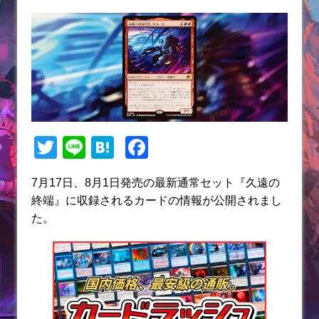
T
Li
H
F
w
n
at
a
7月17日、8月1日発売の最新通常セット『久遠の
itt
e
e
c
終端』に収録されるカードの情報が公開されまし
er
n
e
た。
a
b
o
o
k