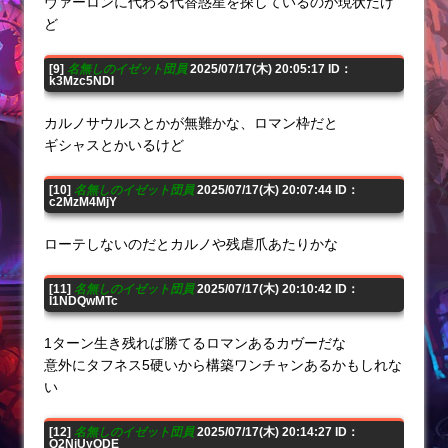
ヴァーロンに代わる代替惑星を探しているのが現状だけ
ど
[9]
名無しのイゼット団員
2025/07/17(木) 20:05:17 ID：
k3Mzc5NDI
カルノサウルスとかが無難かな、ロマン枠だと
ギシャスとかいるけど
[10]
名無しのイゼット団員
2025/07/17(木) 20:07:44 ID：
c2MzM4MjY
ローテしないのだとカルノや残虐爪あたりかな
[11]
名無しのイゼット団員
2025/07/17(木) 20:10:42 ID：
I1NDQwMTc
1ターン生き残れば勝てるロマンあるカヴーだな
意外にタフネス5硬いから構築ワンチャンあるかもしれな
い
[12]
名無しのイゼット団員
2025/07/17(木) 20:14:27 ID：
Q2NjUyODE