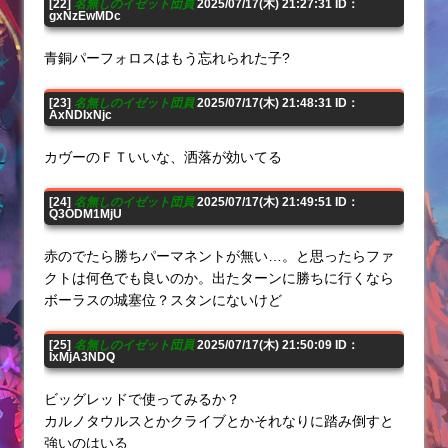
[22]
名無しのイゼット団員
2025/07/17(木) 21:27:31 ID：
gxNzEwMDc
青銅パーフォロスはもう忘れられた子?
[23]
名無しのイゼット団員
2025/07/17(木) 21:48:31 ID：
AxNDIxNjc
カヴーのＦＴいいな、洒落が効いてる
[24]
名無しのイゼット団員
2025/07/17(木) 21:49:51 ID：
Q3ODM1MjU
赤のでたら勝ちパーマネントが無い…。と思ったらファ
クトは何色でも良いのか。出たターンに勝ちに行くなら
ボーラスの城塞位？スタンにないけど
[25]
名無しのイゼット団員
2025/07/17(木) 21:50:09 ID：
IxMjA3NDQ
ビッグレッドで使ってみるか？
カルノタウルスとかクライブとかそれなりに踏み倒すと
強いのはいる