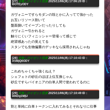
[27]
名無しのイゼット団員
2025/11/06(木) 17:06:20 ID：
I0OTEyODY
ガヴォニーですらモダンの殻とかに入ってて強かった
お互いリソース割いて
盤面捌いてイーブンだったりしても
ガヴォニー引かれると
触りにくいフィニッシャー登場って感じで
絶望感あったの覚えてる
スタンでも生物偏重のデッキなら採用されんじゃね
[28]
名無しのイゼット団員
2025/11/06(木) 17:10:43 ID：
A5MjQ0ODY
これめちゃくちゃ強くねえ？
シェフェトの砂丘のほぼ上位互換じゃん
砂丘ですらパイオニアの白単人間で使われてるのに
[29]
名無しのイゼット団員
2025/11/06(木) 17:10:49 ID：
I4NDg1MjU
割と単純に白単トークンに入れてみるとそれなりに仕事