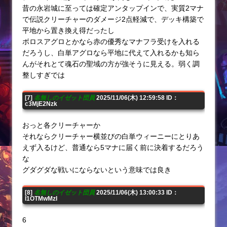
昔の永岩城に至っては確定アンタップインで、実質2マナ
で伝説クリーチャーのダメージ2点軽減で、デッキ構築で
平地から置き換え得だったし
ボロスアグロとかなら赤の優秀なマナフラ受けを入れる
だろうし、白単アグロなら平地に代えて入れるかも知ら
んがそれとて魂石の聖域の方が強そうに見える。弱く調
整しすぎでは
[7]
名無しのイゼット団員
2025/11/06(木) 12:59:58 ID：
c3MjE2Nzk
おっと各クリーチャーか
それならクリーチャー横並びの白単ウィーニーにとりあ
えず入るけど、普通なら5マナに届く前に決着するだろう
な
グダグダな戦いにならないという意味では良き
[8]
名無しのイゼット団員
2025/11/06(木) 13:00:33 ID：
I1OTMwMzI
6