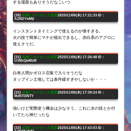
する場面もありそうだなこいつ
[30]
名無しのイゼット団員
2025/11/06(木) 17:21:33 ID：
A2NDYwMjI
インスタントタイミングで使えるのが偉すぎる。
火の技で簡単にマナが捻出できるし、赤白系のアグロに
使えそうだ。
[31]
名無しのイゼット団員
2025/11/06(木) 17:26:48 ID：
U3MzQwMzM
白単人間かボロス召集で入りそうだな
タップイン土地しては条件緩すぎやしないか・・・
[32]
名無しのイゼット団員
2025/11/06(木) 17:39:24 ID：
MzNTI3NTY
強いけど実際使う機会は少なそう。これに水の技とか付
いてたら神だったな
[33]
名無しのイゼット団員
2025/11/06(木) 17:43:03 ID：