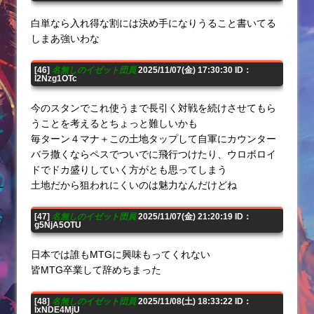
白単なら入れ得な割には決め手になりうること書いてる
しまあ強いわな
[46]
名無しのイゼット団員
2025/11/07(金) 17:30:30 ID：
I2Nzg1OTc
今のスタンでこれ使うまで長引く対戦を続けさせてもら
うことを考えるとちょっと難しいかも
毎ターン４マナ＋この土地タップして自軍にカウンター
バラ撒くならペスでついでに飛行つけたり、ウロボロイ
ドでドカ盛りしていく方がとも思ってしまう
土地だから狙われにくいのは魅力なんだけどね
[47]
名無しのイゼット団員
2025/11/07(金) 21:20:19 ID：
g5NjA5OTU
日本では誰もMTGに興味もってくれない
皆MTG卒業して辞めちまった
[48]
名無しのイゼット団員
2025/11/08(土) 18:33:22 ID：
IxNDE4MjU