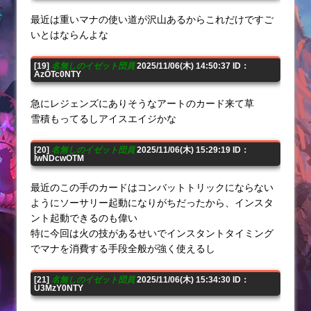
最近は重いマナの使い道が沢山あるからこれだけですご
いとはならんよな
[19]
名無しのイゼット団員
2025/11/06(木) 14:50:37 ID：
AzOTc0NTY
急にレジェンズにありそうなアートのカード来て草
雪積もってるしアイスエイジかな
[20]
名無しのイゼット団員
2025/11/06(木) 15:29:19 ID：
IwNDcwOTM
最近のこの手のカードはコンバットトリックにならない
ようにソーサリー起動になりがちだったから、インスタ
ント起動できるのも偉い
特に今回は火の技があるせいでインスタントタイミング
でマナを消費する手段全般が強く使えるし
[21]
名無しのイゼット団員
2025/11/06(木) 15:34:30 ID：
U3MzY0NTY