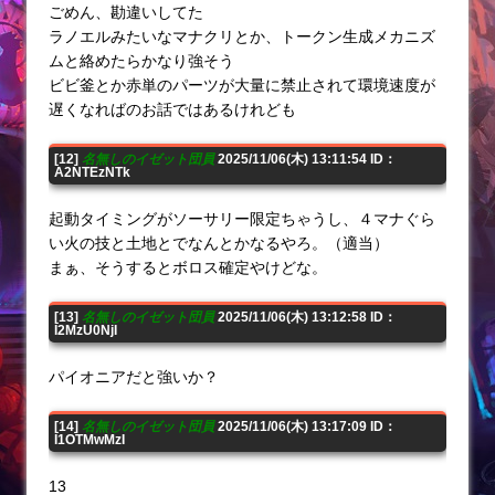
ごめん、勘違いしてた
ラノエルみたいなマナクリとか、トークン生成メカニズ
ムと絡めたらかなり強そう
ビビ釜とか赤単のパーツが大量に禁止されて環境速度が
遅くなればのお話ではあるけれども
[12]
名無しのイゼット団員
2025/11/06(木) 13:11:54 ID：
A2NTEzNTk
起動タイミングがソーサリー限定ちゃうし、４マナぐら
い火の技と土地とでなんとかなるやろ。（適当）
まぁ、そうするとボロス確定やけどな。
[13]
名無しのイゼット団員
2025/11/06(木) 13:12:58 ID：
I2MzU0NjI
パイオニアだと強いか？
[14]
名無しのイゼット団員
2025/11/06(木) 13:17:09 ID：
I1OTMwMzI
13