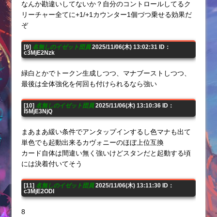
なんか勘違いしてないか？自分のコントロールしてるク
リーチャー全てに+1/+1カウンター1個づつ乗せる効果だ
ぞ
[9]
名無しのイゼット団員
2025/11/06(木) 13:02:31 ID：
c3MjE2Nzk
緑白とかでトークン生成しつつ、マナブーストしつつ、
最後は全体強化を何回も付けられるなら強い
[10]
名無しのイゼット団員
2025/11/06(木) 13:10:36 ID：
I5MjE3NjQ
まあまあ緩い条件でアンタップインするし色マナも出て
単色でも起動出来るカヴォニーのほぼ上位互換
カード自体は間違い無く強いけどスタンだと起動する頃
には決着付いてそう
[11]
名無しのイゼット団員
2025/11/06(木) 13:11:30 ID：
c3MjE2ODI
8