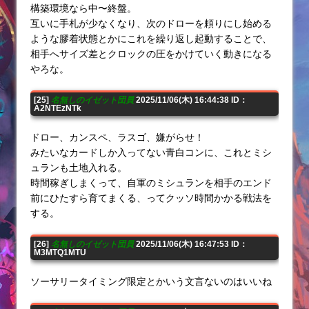
構築環境なら中〜終盤。
互いに手札が少なくなり、次のドローを頼りにし始める
ような膠着状態とかにこれを繰り返し起動することで、
相手へサイズ差とクロックの圧をかけていく動きになる
やろな。
[25]
名無しのイゼット団員
2025/11/06(木) 16:44:38 ID：
A2NTEzNTk
ドロー、カンスペ、ラスゴ、嫌がらせ！
みたいなカードしか入ってない青白コンに、これとミシ
ュランも土地入れる。
時間稼ぎしまくって、自軍のミシュランを相手のエンド
前にひたすら育てまくる、ってクッソ時間かかる戦法を
する。
[26]
名無しのイゼット団員
2025/11/06(木) 16:47:53 ID：
M3MTQ1MTU
ソーサリータイミング限定とかいう文言ないのはいいね