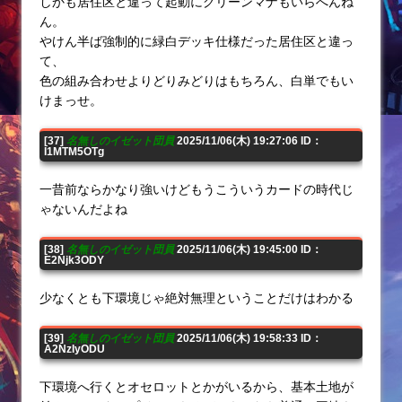
しかも居住区と違って起動にグリーンマナもいらへんね
ん。
やけん半ば強制的に緑白デッキ仕様だった居住区と違っ
て、
色の組み合わせよりどりみどりはもちろん、白単でもい
けまっせ。
[37]
名無しのイゼット団員
2025/11/06(木) 19:27:06 ID：
I1MTM5OTg
一昔前ならかなり強いけどもうこういうカードの時代じ
ゃないんだよね
[38]
名無しのイゼット団員
2025/11/06(木) 19:45:00 ID：
E2Njk3ODY
少なくとも下環境じゃ絶対無理ということだけはわかる
[39]
名無しのイゼット団員
2025/11/06(木) 19:58:33 ID：
A2NzIyODU
下環境へ行くとオセロットとかがいるから、基本土地が