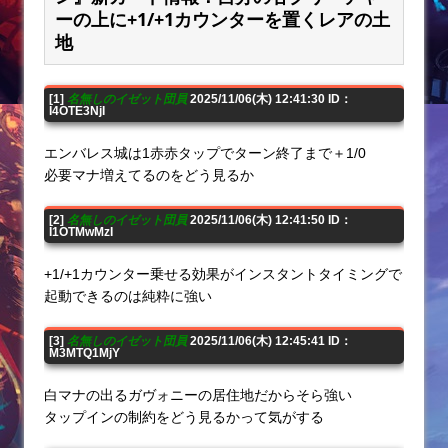
ーの上に+1/+1カウンターを置くレアの土
地
[1]
名無しのイゼット団員
2025/11/06(木) 12:41:30 ID：
I4OTE3NjI
エンバレス城は1赤赤タップでターン終了まで＋1/0
必要マナ増えてるのをどう見るか
[2]
名無しのイゼット団員
2025/11/06(木) 12:41:50 ID：
I1OTMwMzI
+1/+1カウンター乗せる効果がインスタントタイミングで
起動できるのは純粋に強い
[3]
名無しのイゼット団員
2025/11/06(木) 12:45:41 ID：
M3MTQ1MjY
白マナの出るガヴォニーの居住地だからそら強い
タップインの制約をどう見るかって気がする