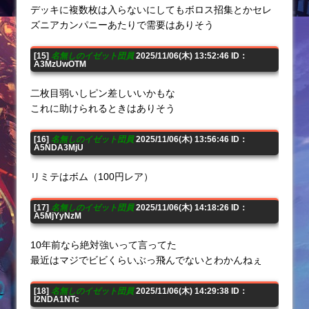
デッキに複数枚は入らないにしてもボロス招集とかセレ
ズニアカンパニーあたりで需要はありそう
[15]
名無しのイゼット団員
2025/11/06(木) 13:52:46 ID：
A3MzUwOTM
二枚目弱いしピン差しいいかもな
これに助けられるときはありそう
[16]
名無しのイゼット団員
2025/11/06(木) 13:56:46 ID：
A5NDA3MjU
リミテはボム（100円レア）
[17]
名無しのイゼット団員
2025/11/06(木) 14:18:26 ID：
A5MjYyNzM
10年前なら絶対強いって言ってた
最近はマジでビビくらいぶっ飛んでないとわかんねぇ
[18]
名無しのイゼット団員
2025/11/06(木) 14:29:38 ID：
I2NDA1NTc