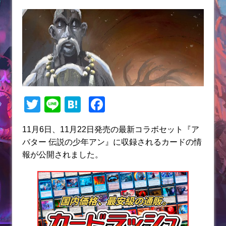
T
Li
H
F
w
n
at
a
11月6日、11月22日発売の最新コラボセット『ア
itt
e
e
c
バター 伝説の少年アン』に収録されるカードの情
er
n
e
報が公開されました。
a
b
o
o
k