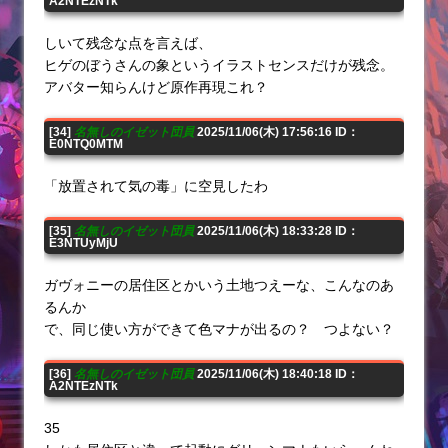
A2NTEzNTk
しいて残念な点を言えば、
ヒゲのぼうさんの象というイラストセンスだけが残念。
アバター知らんけど原作再現これ？
[34]
名無しのイゼット団員
2025/11/06(木) 17:56:16 ID：
E0NTQ0MTM
「放置されて気の毒」に空見したわ
[35]
名無しのイゼット団員
2025/11/06(木) 18:33:28 ID：
E3NTUyMjU
ガヴォニーの居住区とかいう土地つえーな、こんなのあ
るんか
で、同じ使い方ができて色マナが出るの？ つよない？
[36]
名無しのイゼット団員
2025/11/06(木) 18:40:18 ID：
A2NTEzNTk
35