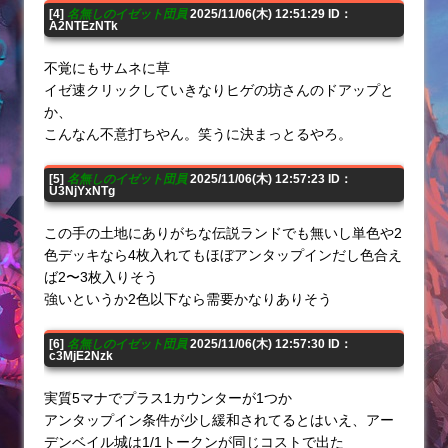
[4]
名無しのイゼット団員
2025/11/06(木) 12:51:29 ID：
A2NTEzNTk
不覚にもサムネに草
イゼ速クリックしていきなりヒゲの坊さんのドアップと
か、
こんなん不意打ちやん。笑うに決まっとるやろ。
[5]
名無しのイゼット団員
2025/11/06(木) 12:57:23 ID：
U3NjYxNTg
この手の土地にありがちな伝説ランドでも無いし単色や2
色デッキなら4枚入れてもほぼアンタップインだし色合え
ば2〜3枚入りそう
強いというか2色以下なら需要かなりありそう
[6]
名無しのイゼット団員
2025/11/06(木) 12:57:30 ID：
c3MjE2Nzk
実質5マナでプラス1カウンターが1つか
アンタップイン条件が少し緩和されてるとはいえ、アー
デンベイル城は1/1トークンが同じコストで出た