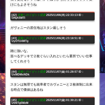
けにもよさそうね
[42]
名無しのイゼット団員
2025/11/06(木) 22:33:13 ID：
I3NjA5MTI
ガヴォニーの居住地はスタン厳しそう
[43]
名無しのイゼット団員
2025/11/06(木) 23:18:51 ID：
UyOTU4MTg
雑に強いな。
並べるデッキで２枚ぐらい入れといたら要所でいい仕事
してくれそう
[44]
名無しのイゼット団員
2025/11/07(金) 01:28:57 ID：
UxMDMxNDk
スタンは無理でも統率者でカヴォニーと２枚体制に出来
る時点で価値はあるね
[45]
名無しのイゼット団員
2025/11/07(金) 01:30:21 ID：
U5NTg5MzM