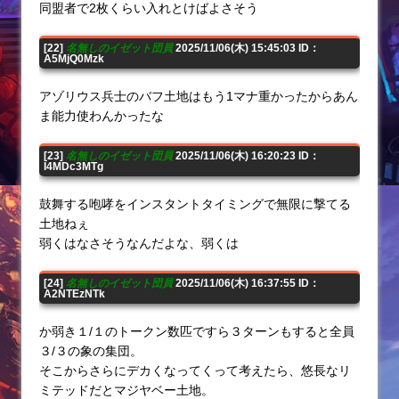
同盟者で2枚くらい入れとけばよさそう
[22]
名無しのイゼット団員
2025/11/06(木) 15:45:03 ID：
A5MjQ0Mzk
アゾリウス兵士のバフ土地はもう1マナ重かったからあん
ま能力使わんかったな
[23]
名無しのイゼット団員
2025/11/06(木) 16:20:23 ID：
I4MDc3MTg
鼓舞する咆哮をインスタントタイミングで無限に撃てる
土地ねぇ
弱くはなさそうなんだよな、弱くは
[24]
名無しのイゼット団員
2025/11/06(木) 16:37:55 ID：
A2NTEzNTk
か弱き１/１のトークン数匹ですら３ターンもすると全員
３/３の象の集団。
そこからさらにデカくなってくって考えたら、悠長なリ
ミテッドだとマジヤベー土地。