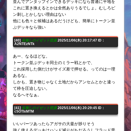
並んでアンタップインできるデッキになら普通に平地を
これに置き換えるとかは全然ありうるでしょ。むしろピ
ン刺しとかしない理由はない
他にも色々と候補はあるだうけども、簡単にトークン並
ぶデッキなら強い
[40]
名無しのイゼット団員
2025/11/06(木) 20:17:47 ID：
A2NTEzNTk
あー、なるほどな。
トークン並ぶデッキ同士のミラー戦とかで、
これ採用した側だけがサイズ差で押せる。ってのは一理
あるな。
しかも、置き物じゃなく土地だからアンセムとかと違っ
て枠を圧迫しない。
なるへそなぁ。
[41]
名無しのイゼット団員
2025/11/06(木) 20:29:45 ID：
c5OTIxMTM
いいパーツあったらアガサの大釜が捗りそう
強く使えるデッキはハンド減りがちだろうしフラッド受