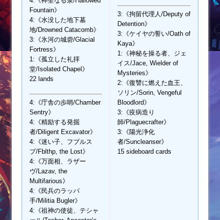
4:《神聖なる泉/Hallowed
Fountain》
3:《拘留代理人/Deputy of
4:《水没した地下墓
Detention》
地/Drowned Catacomb》
3:《ケイヤの誓い/Oath of
3:《氷河の城砦/Glacial
Kaya》
Fortress》
1:《神秘を操る者、ジェ
1:《孤立した礼拝
イス/Jace, Wielder of
堂/Isolated Chapel》
Mysteries》
22 lands
2:《復讐に燃えた血王、
ソリン/Sorin, Vengeful
4:《庁舎の歩哨/Chamber
Bloodlord》
Sentry》
3:《疫病造り
4:《精励する発掘
師/Plaguecrafter》
者/Diligent Excavator》
3:《陽光浄化
4:《迷い子、フブルス
者/Suncleanser》
プ/Fblthp, the Lost》
15 sideboard cards
4:《万面相、ラザー
ヴ/Lazav, the
Multifarious》
4:《民兵のラッパ
手/Militia Bugler》
4:《祖神の使徒、テシャ