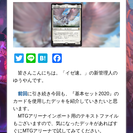
T
Li
H
F
w
n
at
a
皆さんこんにちは。「イゼ速。」の新管理人の
itt
e
e
c
ゆうやんです。
er
n
e
a
b
前回
に引き続き今回も、『基本セット2020』の
カードを使用したデッキを
紹介していきたいと思
o
います。
o
MTGアリーナインポート用のテキストファイル
k
もございますので、気になったデッキがあればす
ぐにMTGアリーナで試してみてください。