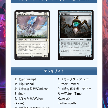
デッキリスト
1:《沼/Swamp》
4:《モックス・アンバ
1:《島/Island》
ー/Mox Amber》
4:《神無き祭殿/Godless
2:《時を解す者、テフェ
Shrine》
リー/Teferi, Time
4:《湿った墓/Watery
Raveler》
Grave》
6 other spells