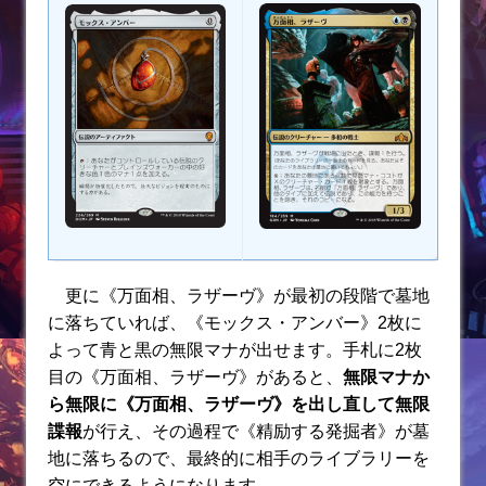
更に《万面相、ラザーヴ》が最初の段階で墓地
に落ちていれば、《モックス・アンバー》2枚に
よって青と黒の無限マナが出せます。手札に2枚
目の《万面相、ラザーヴ》があると、
無限マナか
ら無限に《万面相、ラザーヴ》を出し直して無限
諜報
が行え、その過程で《精励する発掘者》が墓
地に落ちるので、最終的に相手のライブラリーを
空にできるようになります。