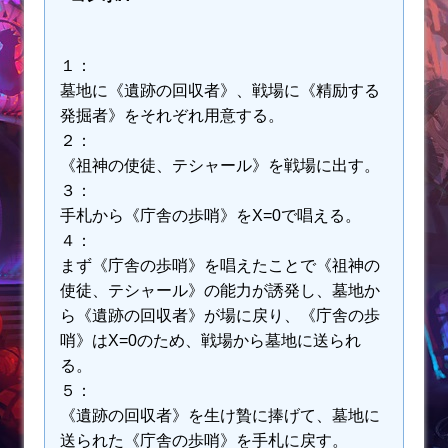
１：
墓地に《遺跡の回収者》、戦場に《精励する
発掘者》をそれぞれ用意する。
２：
《祖神の使徒、テシャール》を戦場に出す。
３：
手札から《庁舎の歩哨》をX=0で唱える。
４：
まず《庁舎の歩哨》を唱えたことで《祖神の
使徒、テシャール》の能力が誘発し、墓地か
ら《遺跡の回収者》が場に戻り、《庁舎の歩
哨》はX=0のため、戦場から墓地に送られ
る。
５：
《遺跡の回収者》を生け贄に捧げて、墓地に
送られた《庁舎の歩哨》を手札に戻す。