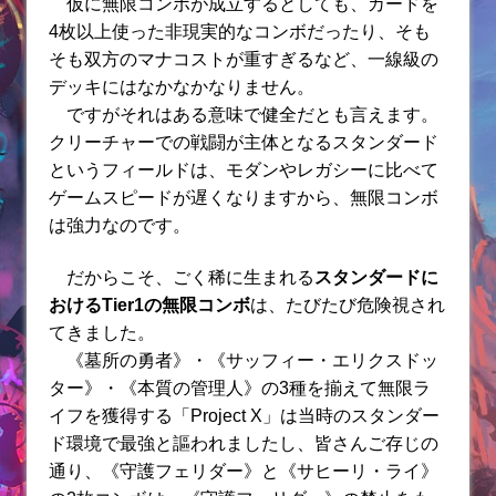
仮に無限コンボが成立するとしても、カードを
4枚以上使った非現実的なコンボだったり、そも
そも双方のマナコストが重すぎるなど、一線級の
デッキにはなかなかなりません。
ですがそれはある意味で健全だとも言えます。
クリーチャーでの戦闘が主体となるスタンダード
というフィールドは、モダンやレガシーに比べて
ゲームスピードが遅くなりますから、無限コンボ
は強力なのです。
だからこそ、ごく稀に生まれる
スタンダードに
おけるTier1の無限コンボ
は、たびたび危険視され
てきました。
《墓所の勇者》・《サッフィー・エリクスドッ
ター》・《本質の管理人》の3種を揃えて無限ラ
イフを獲得する「Project X」は当時のスタンダー
ド環境で最強と謳われましたし、皆さんご存じの
通り、《守護フェリダー》と《サヒーリ・ライ》