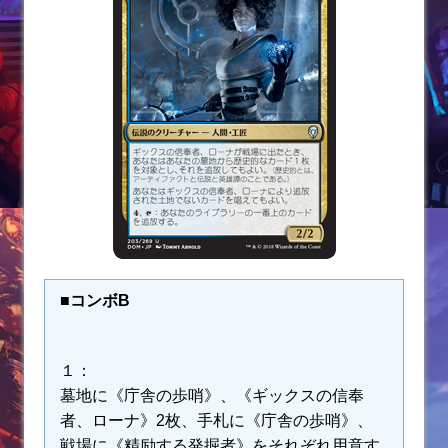
■コンボB
１：
墓地に《庁舎の歩哨》、《ギックスの信奉
者、ローナ》2枚、手札に《庁舎の歩哨》、
戦場に《精励する発掘者》をそれぞれ用意す