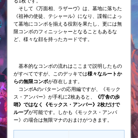
る1枚です。
そして《万面相、ラザーヴ》は、墓地に落ちた
《祖神の使徒、テシャール》になり、諜報によっ
て墓地にコンボを揃える役割を果たし、更には無
限コンボのフィニッシャーとなることもあるな
ど、様々な顔を持ったカードです。
基本的なコンボの流れはここまで説明したもの
がすべてですが、このデッキでは
様々なルートか
らの無限コンボ
が存在します。
コンボAのパターンの応用編ですが、《モック
ス・アンバー》が手札に2枚あると、
《庁舎の歩
哨》ではなく《モックス・アンバー》2枚だけで
ループ
が可能です。しかも《モックス・アンバ
ー》の場合は無限マナのおまけがつきます。