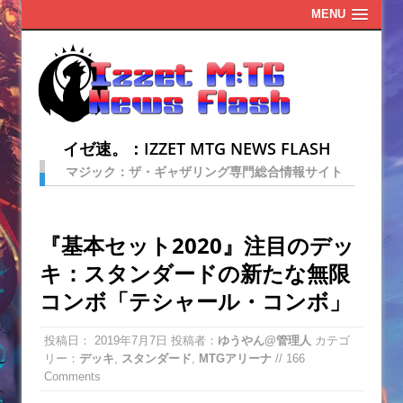
MENU
イゼ速。：IZZET MTG NEWS FLASH
マジック：ザ・ギャザリング専門総合情報サイト
『基本セット2020』注目のデッ
キ：スタンダードの新たな無限
コンボ「テシャール・コンボ」
投稿日：
2019年7月7日
投稿者：
ゆうやん@管理人
カテゴ
リー：
デッキ
,
スタンダード
,
MTGアリーナ
// 166
Comments