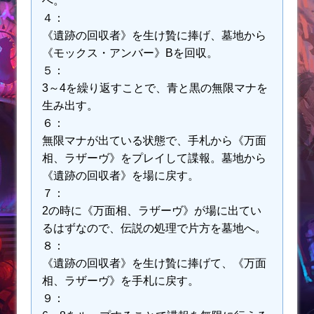
へ。
４：
《遺跡の回収者》を生け贄に捧げ、墓地から
《モックス・アンバー》Bを回収。
５：
3～4を繰り返すことで、青と黒の無限マナを
生み出す。
６：
無限マナが出ている状態で、手札から《万面
相、ラザーヴ》をプレイして諜報。墓地から
《遺跡の回収者》を場に戻す。
７：
2の時に《万面相、ラザーヴ》が場に出てい
るはずなので、伝説の処理で片方を墓地へ。
８：
《遺跡の回収者》を生け贄に捧げて、《万面
相、ラザーヴ》を手札に戻す。
９：