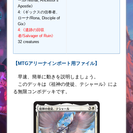
ール/Teshar, Ancestor’s
Apostle》
4:《ギックスの信奉者、
ローナ/Rona, Disciple of
Gix》
4:《遺跡の回収
者/Salvager of Ruin》
32 creatures
【MTGアリーナインポート用ファイル】
早速、簡単に動きを説明しましょう。
このデッキは《祖神の使徒、テシャール》によ
る無限コンボデッキです。