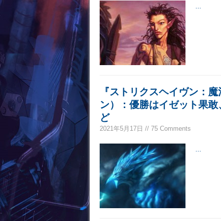
...
『ストリクスヘイヴン：魔
ン）：優勝はイゼット果敢
ど
2021年5月17日 // 75 Comments
...