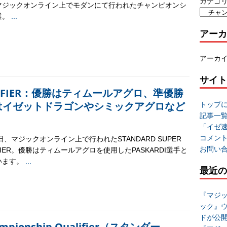
カテゴ
マジックオンライン上でモダンにて行われたチャンピオンシ
選。
...
アーカ
アーカ
サイト
UALIFIER：優勝はティムールアグロ、準優勝
はイゼットドラゴンやシミックアグロなど
トップ
記事一
「イゼ
コメン
0日、マジックオンライン上で行われたSTANDARD SUPER
お問い
IFIER。優勝はティムールアグロを使用したPASKARDI選手と
います。
...
最近の
『マジッ
ック』
ドが公
hampionship Qualifier（スタンダー