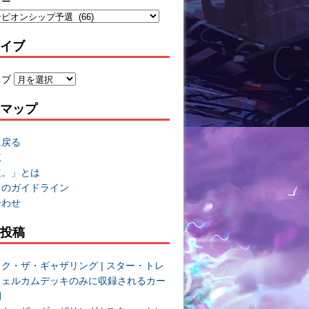
リー
イブ
イブ
マップ
に戻る
覧
速。」とは
トのガイドライン
合わせ
投稿
ク・ザ・ギャザリング | スター・トレ
ウェルカムデッキのみに収録されるカー
開