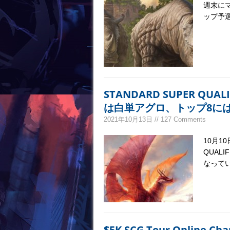
週末に
ップ予
STANDARD SUPER Q
は白単アグロ、トップ8に
2021年10月13日 // 127 Comments
10月1
QUAL
なって
$5K SCG Tour Online C