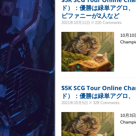
ド）：優勝は緑単アグロ、
ピファニーが2人など
2021年10月11日 // 220 Comments
10月10
Champ
$5K SCG Tour Online C
ド）：優勝は緑単アグロ、
2021年10月5日 // 328 Comments
10月3日
Champ