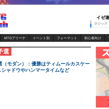
イゼ速。
マジック
MTGアリーナ
イベント別
フォーマット
初心者向け
予選
選（モダン）：優勝はティムールカスケー
スシャドウやハンマータイムなど