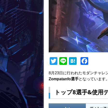
T
Li
H
F
w
n
at
a
8月23日に行われたモダンチャレ
itt
e
e
c
Zompatanfo選手
となっています
er
n
e
a
b
トップ8選手&使用
o
o