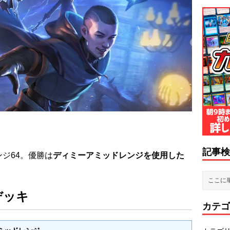
記事検
ンジ64。優勝は
ディミーアミッドレンジ
を使用した
。
デッキ
カテゴ