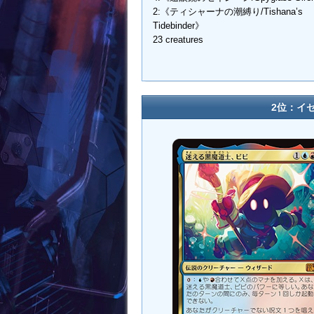
2:《ティシャーナの潮縛り/Tishana’s
Tidebinder》
23 creatures
2位：イゼ