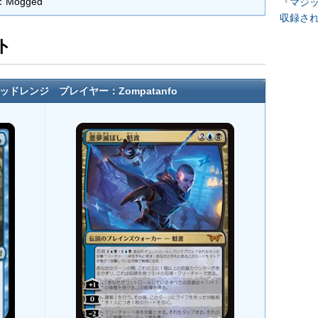
Mogged
『マジッ
収録さ
ト
ドレンジ プレイヤー：Zompatanfo