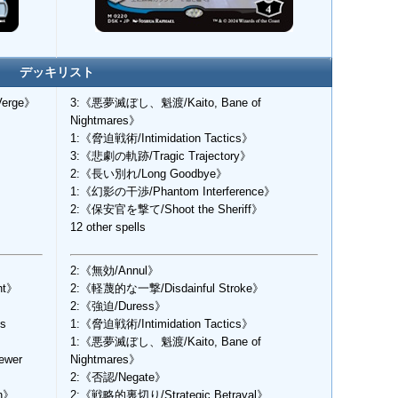
デッキリスト
erge》
3:《悪夢滅ぼし、魁渡/Kaito, Bane of
Nightmares》
1:《脅迫戦術/Intimidation Tactics》
3:《悲劇の軌跡/Tragic Trajectory》
2:《長い別れ/Long Goodbye》
1:《幻影の干渉/Phantom Interference》
2:《保安官を撃て/Shoot the Sheriff》
12 other spells
2:《無効/Annul》
ht》
2:《軽蔑的な一撃/Disdainful Stroke》
2:《強迫/Duress》
s
1:《脅迫戦術/Intimidation Tactics》
1:《悪夢滅ぼし、魁渡/Kaito, Bane of
ewer
Nightmares》
2:《否認/Negate》
n》
2:《戦略的裏切り/Strategic Betrayal》