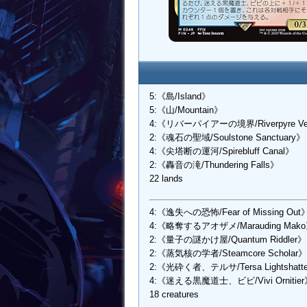
5:《島/Island》
5:《山/Mountain》
4:《リバーパイアーの境界/Riverpyre Ve
2:《魂石の聖域/Soulstone Sanctuary》
4:《尖塔断の運河/Spirebluff Canal》
2:《轟音の滝/Thundering Falls》
22 lands
4:《逸失への恐怖/Fear of Missing Out
4:《略奪するアオザメ/Marauding Mak
2:《量子の謎かけ屋/Quantum Riddler》
2:《蒸気核の学者/Steamcore Scholar》
2:《光砕く者、テルサ/Tersa Lightshatt
4:《迷える黒魔道士、ビビ/Vivi Ornitie
18 creatures