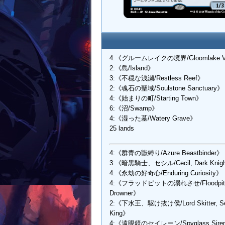
4:《グルームレイクの境界/Gloomlake V
2:《島/Island》
3:《不穏な浅瀬/Restless Reef》
2:《魂石の聖域/Soulstone Sanctuary》
4:《始まりの町/Starting Town》
6:《沼/Swamp》
4:《湿った墓/Watery Grave》
25 lands
4:《群青の獣縛り/Azure Beastbinder》
3:《暗黒騎士、セシル/Cecil, Dark Knig
4:《永劫の好奇心/Enduring Curiosity》
4:《フラッドピットの溺れさせ/Floodpit
Drowner》
2:《下水王、駆け抜け侯/Lord Skitter, S
King》
4:《遠眼鏡のセイレーン/Spyglass Sire