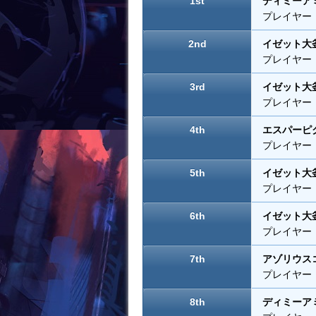
1st
ディミーア
k
プレイヤー：Z
2nd
イゼット大
プレイヤー：Li
3rd
イゼット大
プレイヤー：41
4th
エスパーピ
プレイヤー：s
5th
イゼット大
プレイヤー：X
6th
イゼット大
プレイヤー：A
7th
アゾリウス
プレイヤー：r
8th
ディミーア