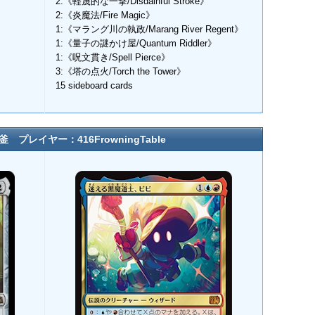
2:《軽蔑的な一撃/Disdainful Stroke》
2:《炎魔法/Fire Magic》
1:《マラング川の執政/Marang River Regent》
1:《量子の謎かけ屋/Quantum Riddler》
1:《呪文貫き/Spell Pierce》
3:《塔の点火/Torch the Tower》
15 sideboard cards
プレイヤー：416FrowningTable