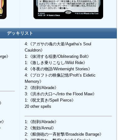
デッキリスト
4:《アガサの魂の大釜/Agatha’s Soul
Cauldron》
rge》
1:《抹消する稲妻/Obliterating Bolt》
1:《激しき乗りこなし/Wild Ride》
4:《冬夜の物語/Winternight Stories》
4:《プロフトの映像記憶/Proft’s Eidetic
Memory》
2:《削剥/Abrade》
3:《洪水の大口へ/Into the Flood Maw》
》
1:《呪文貫き/Spell Pierce》
o》
20 other spells
er》
1:《削剥/Abrade》
r》
2:《無効/Annul》
2:《舷側砲の一斉射撃/Broadside Barrage》