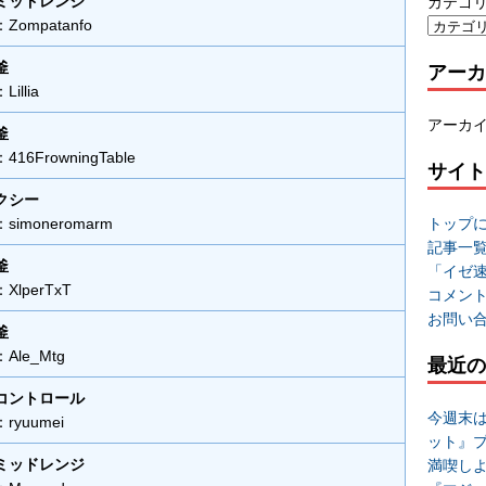
ミッドレンジ
カテゴ
ompatanfo
アーカ
釜
llia
アーカ
釜
6FrowningTable
サイト
クシー
トップ
imoneromarm
記事一
釜
「イゼ
lperTxT
コメン
お問い
釜
le_Mtg
最近の
コントロール
今週末
yuumei
ット』
ミッドレンジ
満喫し