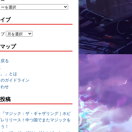
リー
イブ
イブ
マップ
に戻る
覧
速。」とは
トのガイドライン
合わせ
投稿
は『マジック：ザ・ギャザリング｜ホビ
プレリリース！中つ国でまたマジックを
よう！