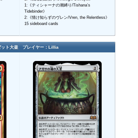
1:《ティシャーナの潮縛り/Tishana’s
Tidebinder》
2:《情け知らずのヴレン/Vren, the Relentless》
15 sideboard cards
ット大釜 プレイヤー：Lillia