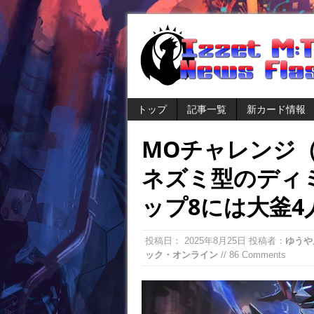
トップ
記事一覧
新カード情報
MOチャレンジ
ネズミ型のディ
ップ8には大釜4
投稿日：
2025年8月25日
投稿者：
ゆうや
ック・オンライン
// 86 Comments