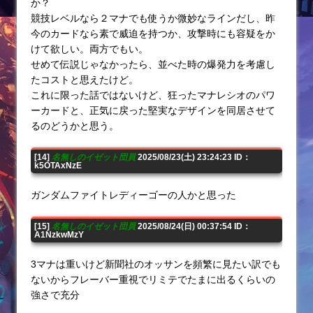
か？
競技レベルなら２マナでも使うか微妙なラインだし、昨
今のカードなら素で威迫を持つか、攻撃時にも容疑をか
けて欲しい。両方でもい。
せめて伝説じゃなかったら、並べた時の爆発力を考慮し
たコストと思えたけど。
これに限った話ではないけど、狂ったマナレシオのパワ
ーカードと、正気に戻った堅実なデザインを同居させて
るのどうかと思う。
[14]
名無しのイゼット団員
2025/08/23(土) 23:24:23 ID：
k5OTAxNzE
ガンダムファイトレディーゴーの人かと思った
[15]
名無しのイゼット団員
2025/08/24(日) 00:37:54 ID：
A1NzkwMzY
3マナは重いけど新聞社のオッサンを頻繁に見たい訳でも
ないからフレーバー重視でリミテでたまに出るくらいの
強さで充分