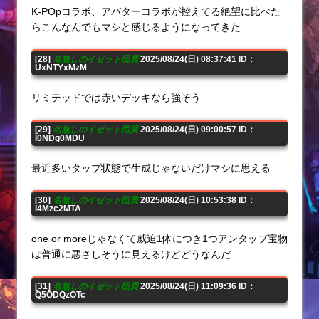
K-POpコラボ、アバターコラボが控えてる絶望に比べた
らこんなんでもマシと感じるようになってきた
[28]
名無しのイゼット団員
2025/08/24(日) 08:37:41 ID：
UxNTYxMzM
リミテッドでは赤いデッキなら強そう
[29]
名無しのイゼット団員
2025/08/24(日) 09:00:57 ID：
I0NDg0MDU
最近多いタップ状態で生成じゃないだけマシに思える
[30]
名無しのイゼット団員
2025/08/24(日) 10:53:38 ID：
I4Mzc2MTA
one or moreじゃなくて威迫1体につき1つアンタップ宝物
は普通に悪さしそうに見えるけどどうなんだ
[31]
名無しのイゼット団員
2025/08/24(日) 11:09:36 ID：
Q5ODQzOTc