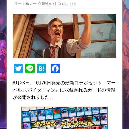
リー：
新カード情報
// 71 Comments
T
Li
H
F
w
n
at
a
8月23日、9月26日発売の最新コラボセット『マー
itt
e
e
c
ベル スパイダーマン』に収録されるカードの情報
er
n
e
が公開されました。
a
b
o
o