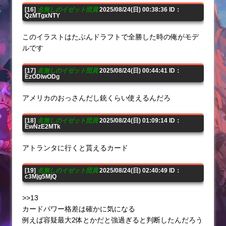
[16]
名無しのイゼット団員
2025/08/24(日) 00:38:36 ID：
QzMTgxNTY
このイラストはたぶんドラフトで全勝した時の俺がモデ
ルです
[17]
名無しのイゼット団員
2025/08/24(日) 00:44:41 ID：
EzODIwODg
アメリカのおっさんだし銃くらい使えるんだろ
[18]
名無しのイゼット団員
2025/08/24(日) 01:09:14 ID：
EwNzE2MTk
アトランタに行くと貰えるカード
[19]
名無しのイゼット団員
2025/08/24(日) 02:40:49 ID：
c3Mjg5MjQ
>>13
カードパワー格差は確かに気になる
例えば容疑最大2体とかだと強過ぎると判断したんだろう