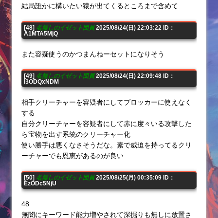
結局誰かに構いたい猿が出てくるところまで含めて
[48]
名無しのイゼット団員
2025/08/24(日) 22:03:22 ID：
A1MTA5MjQ
また容疑使うのかつまんねーセットになりそう
[49]
名無しのイゼット団員
2025/08/24(日) 22:09:48 ID：
I3ODQxNDM
相手クリーチャーを容疑者にしてブロッカーに使えなく
する
自分クリーチャーを容疑者にして赤に度々いる攻撃した
ら宝物を出す系統のクリーチャー化
使い勝手は悪くなさそうだな。素で威迫を持ってるクリ
ーチャーでも恩恵があるのが良い
[50]
名無しのイゼット団員
2025/08/25(月) 00:35:09 ID：
EzODc5NjU
48
無闇にキーワード能力増やされて深掘りも無しに放置さ