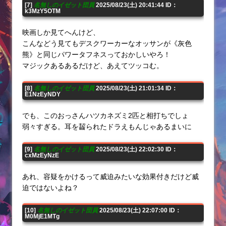
[7]
名無しのイゼット団員
2025/08/23(土) 20:41:44 ID：
k3MzY5OTM
映画しか見てへんけど、
こんなどう見てもデスクワーカーなオッサンが《灰色
熊》と同じパワータフネスっておかしいやろ！
マジックあるあるだけど、あえてツッコむ。
[8]
名無しのイゼット団員
2025/08/23(土) 21:01:34 ID：
E1NzEyNDY
でも、このおっさんハツカネズミ2匹と相打ちでしょ
弱々すぎる。耳を齧られたドラえもんじゃあるまいに
[9]
名無しのイゼット団員
2025/08/23(土) 22:02:30 ID：
cxMzEyNzE
あれ、容疑をかけるって威迫みたいな効果付きだけど威
迫ではないよね？
[10]
名無しのイゼット団員
2025/08/23(土) 22:07:00 ID：
M0MjE1MTg