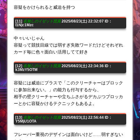
容疑をかけられると威迫を持つ
[11]
名無しのイゼット団員
2025/08/23(土) 22:32:07 ID：
I1Njc1Mzc
中々いいじゃん
容疑って競技目線では弱すぎ失敗ワードだけどそれぞれ
カード毎に色々面白い活用してて好き
[12]
名無しのイゼット団員
2025/08/23(土) 22:34:36 ID：
k3MzY5OTM
容疑には威迫にプラスで「このクリーチャーはブロック
に参加出来ない。」の能力も付与するから、
相手の壁クリーチャーや立ちふさがるデカぶつブロッカ
ーとかに容疑かけるテクニックもあるよ。
[13]
名無しのイゼット団員
2025/08/23(土) 22:56:44 ID：
Y5MjU1OTA
フレーバー重視のデザインは面白いけど……弱すぎない