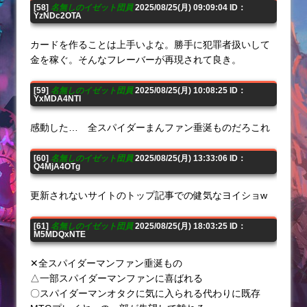
[58]
名無しのイゼット団員
2025/08/25(月) 09:09:04 ID：
YzNDc2OTA
カードを作ることは上手いよな。勝手に犯罪者扱いして
金を稼ぐ。そんなフレーバーが再現されて良き。
[59]
名無しのイゼット団員
2025/08/25(月) 10:08:25 ID：
YxMDA4NTI
感動した… 全スパイダーまんファン垂涎ものだろこれ
[60]
名無しのイゼット団員
2025/08/25(月) 13:33:06 ID：
Q4MjA4OTg
更新されないサイトのトップ記事での健気なヨイショw
[61]
名無しのイゼット団員
2025/08/25(月) 18:03:25 ID：
M5MDQxNTE
✕全スパイダーマンファン垂涎もの
△一部スパイダーマンファンに喜ばれる
〇スパイダーマンオタクに気に入られる代わりに既存