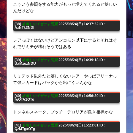
こういう参照をする能力がもっと増えてくれると嬉しい
んだけどな
[38]
名無しのイゼット団員
2025/08/24(日) 14:37:32 ID：
AzNTk3NDI
レアっぽくはないけどアンコモン以下にするとそれはそ
れでリミテが壊れそうではある
[39]
名無しのイゼット団員
2025/08/24(日) 14:39:18 ID：
UxMzgzNDU
リミテッド以外だと嬉しくないレア やっぱアリーナっ
て強いカードはパックから出にくいんかな
[40]
名無しのイゼット団員
2025/08/24(日) 14:56:30 ID：
IwOTA1OTg
トンネルスネーク、ブッチ・デロリアが良き相棒かな
[41]
名無しのイゼット団員
2025/08/24(日) 15:23:01 ID：
QzMTgxOTg