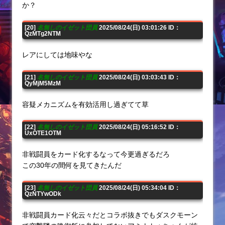
か？
[20]
名無しのイゼット団員
2025/08/24(日) 03:01:26 ID：
QzMTg2NTM
レアにしては地味やな
[21]
名無しのイゼット団員
2025/08/24(日) 03:03:43 ID：
QyMjM5MzM
容疑メカニズムを有効活用し過ぎてて草
[22]
名無しのイゼット団員
2025/08/24(日) 05:16:52 ID：
UxOTE1OTM
非戦闘員をカード化するなって今更過ぎるだろ
この30年の間何を見てきたんだ
[23]
名無しのイゼット団員
2025/08/24(日) 05:34:04 ID：
QzNTYwODk
非戦闘員カード化云々だとコラボ抜きでもダスクモーン