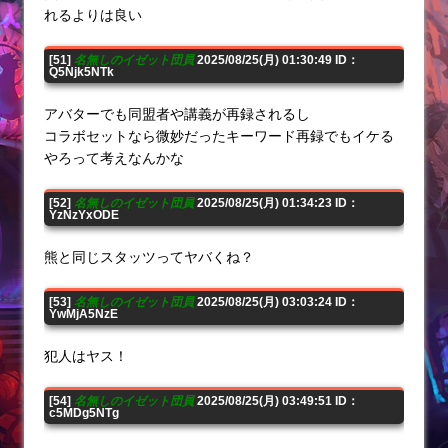
れるよりは良い
[51]
名無しのイゼット団員
2025/08/25(月) 01:30:49 ID：
Q5Njk5NTk
アバターでも同盟者や講義が再録されるし
コラボセットなら微妙だったキーワード再録でもイケる
やろって考えなんかな
[52]
名無しのイゼット団員
2025/08/25(月) 01:34:23 ID：
YzNzYxODE
熊と同じスタッツってヤバくね？
[53]
名無しのイゼット団員
2025/08/25(月) 03:03:24 ID：
YwMjA5NzE
犯人はヤス！
[54]
名無しのイゼット団員
2025/08/25(月) 03:49:51 ID：
c5MDg5NTg