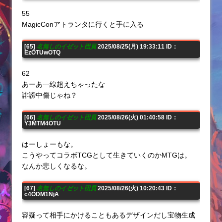
55
MagicConアトランタに行くと手に入る
[65]
名無しのイゼット団員
2025/08/25(月) 19:33:11 ID：
EzOTUwOTQ
62
あーあ一線超えちゃったな
誹謗中傷じゃね？
[66]
名無しのイゼット団員
2025/08/26(火) 01:40:58 ID：
Y3MTM4OTU
はーしょーもな。
こうやってコラボTCGとして生きていくのかMTGは。
なんか悲しくなるな。
[67]
名無しのイゼット団員
2025/08/26(火) 10:20:43 ID：
c4ODM1NjA
容疑って相手にかけることもあるデザインだし宝物生成