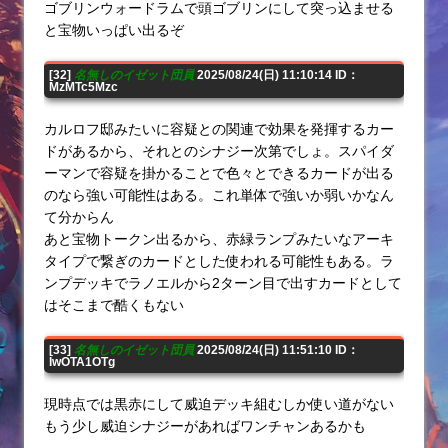
ゴブリンウォードラムで頭ゴブリンにして突っ込ませる
と宝物いっぱい出るぞ
[32]
名無しのイゼット団員
2025/08/24(日) 11:10:14 ID：
MzMTc5Mzc
カルロフ邸みたいに容疑との関連で効果を発揮するカー
ドがあるから、それとのシナジー次第でしょ。スパイダ
ーマンで容疑を掛かることで色々とできるカードが出る
のなら強い可能性はある。これ単体で強いか弱いかなん
て分からん
あと宝物トークン出るから、赤緑ランプみたいなアーキ
タイプで繋ぎのカードとした使われる可能性もある。ラ
ンプデッキでラノエルから2ターン目で出すカードとして
はそこまで酷くもない
[33]
名無しのイゼット団員
2025/08/24(日) 11:51:10 ID：
IwOTA1OTg
現時点では黒赤にして威迫デッキ組むしか使い道がない
もう少し威迫シナジーがあればワンチャンあるかも