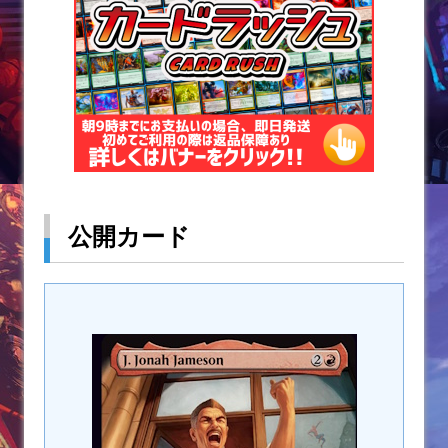
k
公開カード