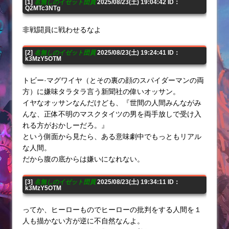
[1]
名無しのイゼット団員
2025/08/23(土) 19:04:42 ID：
Q2MTc3NTg
非戦闘員に戦わせるなよ
[2]
名無しのイゼット団員
2025/08/23(土) 19:24:41 ID：
k3MzY5OTM
トビー·マグワイヤ（とその裏の顔のスパイダーマンの両
方）に嫌味タラタラ言う新聞社の偉いオッサン。
イヤなオッサンなんだけども、『世間の人間みんながみ
んな、正体不明のマスクタイツの男を両手放しで受け入
れる方がおかしーだろ。』
という側面から見たら、ある意味劇中でもっともリアル
な人間。
だから腹の底からは嫌いになれない。
[3]
名無しのイゼット団員
2025/08/23(土) 19:34:11 ID：
k3MzY5OTM
ってか、ヒーローものでヒーローの批判をする人間を１
人も描かない方が逆に不自然なんよ。