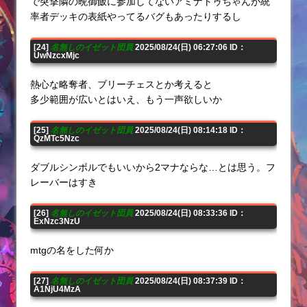
で突撃隣の晩御飯に参加してないアミナトゥちゃんが統
率者デッキの表紙やってるバグもあったりするし
[24]
名無しのイゼット団員
2025/08/24(日) 06:27:06 ID：
UwNzcxMjc
熱心な略奪者、ブリーチェスとか考えると
多少範囲が広いとはいえ、もう一声欲しいか
[25]
名無しのイゼット団員
2025/08/24(日) 08:14:18 ID：
QzMTc5Nzc
ダブルシンボルでもいいから2マナならな…とは思う。フ
レーバーはすき
[26]
名無しのイゼット団員
2025/08/24(日) 08:33:36 ID：
ExNzc3NzU
mtgの名をした何か
[27]
名無しのイゼット団員
2025/08/24(日) 08:37:39 ID：
A1NjU4MzA