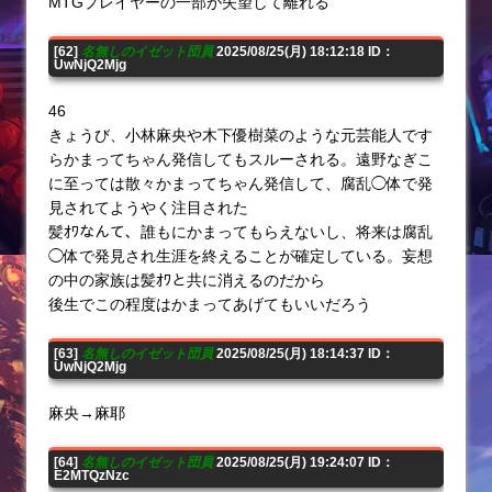
MTGプレイヤーの一部が失望して離れる
[62]
名無しのイゼット団員
2025/08/25(月) 18:12:18 ID：
UwNjQ2Mjg
46
きょうび、小林麻央や木下優樹菜のような元芸能人です
らかまってちゃん発信してもスルーされる。遠野なぎこ
に至っては散々かまってちゃん発信して、腐乱◯体で発
見されてようやく注目された
髪ｵﾜなんて、誰もにかまってもらえないし、将来は腐乱
◯体で発見され生涯を終えることが確定している。妄想
の中の家族は髪ｵﾜと共に消えるのだから
後生でこの程度はかまってあげてもいいだろう
[63]
名無しのイゼット団員
2025/08/25(月) 18:14:37 ID：
UwNjQ2Mjg
麻央→麻耶
[64]
名無しのイゼット団員
2025/08/25(月) 19:24:07 ID：
E2MTQzNzc