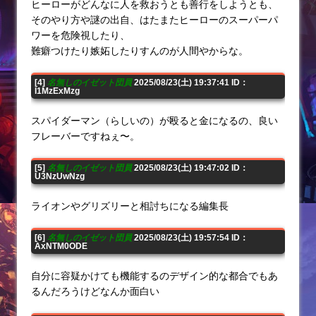
ヒーローがどんなに人を救おうとも善行をしようとも、
そのやり方や謎の出自、はたまたヒーローのスーパーパ
ワーを危険視したり、
難癖つけたり嫉妬したりすんのが人間やからな。
[4]
名無しのイゼット団員
2025/08/23(土) 19:37:41 ID：
I1MzExMzg
スパイダーマン（らしいの）が殴ると金になるの、良い
フレーバーですねぇ〜。
[5]
名無しのイゼット団員
2025/08/23(土) 19:47:02 ID：
U3NzUwNzg
ライオンやグリズリーと相討ちになる編集長
[6]
名無しのイゼット団員
2025/08/23(土) 19:57:54 ID：
AxNTM0ODE
自分に容疑かけても機能するのデザイン的な都合でもあ
るんだろうけどなんか面白い