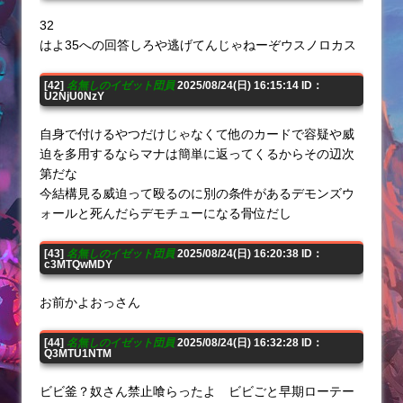
32
はよ35への回答しろや逃げてんじゃねーぞウスノロカス
[42]
名無しのイゼット団員
2025/08/24(日) 16:15:14 ID：
U2NjU0NzY
自身で付けるやつだけじゃなくて他のカードで容疑や威
迫を多用するならマナは簡単に返ってくるからその辺次
第だな
今結構見る威迫って殴るのに別の条件があるデモンズウ
ォールと死んだらデモチューになる骨位だし
[43]
名無しのイゼット団員
2025/08/24(日) 16:20:38 ID：
c3MTQwMDY
お前かよおっさん
[44]
名無しのイゼット団員
2025/08/24(日) 16:32:28 ID：
Q3MTU1NTM
ビビ釜？奴さん禁止喰らったよ ビビごと早期ローテー