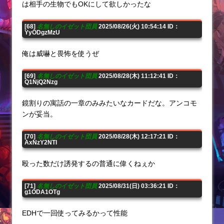
は相手の生物でもOKにして欲しかったな
[68]
名無しのイゼット団員
2025/08/26(火) 10:54:14 ID：
YyODgzMzU
俺は威嚇と畏怖を使うぜ
[69]
名無しのイゼット団員
2025/08/28(木) 11:12:41 ID：
Q1NjQ2Nzg
鏡割りの寓話の一章のみみたいなカードだな。アンコモ
ンが妥当。
[70]
名無しのイゼット団員
2025/08/28(木) 12:17:21 ID：
AxNzY2NTI
殴った数だけ誘発するの普通に偉くねぇか
[71]
名無しのイゼット団員
2025/08/31(日) 03:36:21 ID：
g1ODA1OTg
EDHで一回使ってみるかって性能