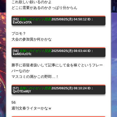
これ欲しい奴いるのかよ
どこに需要があるのかさっぱり分からん
[55]
名無しのイゼット団員
2025/08/25(月) 04:50:12 ID：
EwODcxOTA
プロモ？
大会の参加賞か何かかな
[56]
名無しのイゼット団員
2025/08/25(月) 08:03:44 ID：
kwMDAzOTc
勝手に容疑者扱いして記事にして金を稼ぐというフレー
バーなのか
マスコミの屑かこの野郎…！
[57]
名無しのイゼット団員
2025/08/25(月) 08:10:24 ID：
QxOTEwMjY
56
週刊文春ライターかなｗ