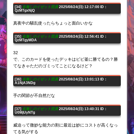
[34]
名無しのイゼット団員
2025/08/24(日) 12:17:00 ID：
QzMTgxNjQ
真夜中の騒乱使ったらちょっと面白いかな
[35]
名無しのイゼット団員
2025/08/24(日) 12:56:41 ID：
QzMTgyMDA
32
で、このカードを使ったデッキはビビ釜に勝てるの？勝
てなきゃただのゴミってことになるけど？
[36]
名無しのイゼット団員
2025/08/24(日) 13:01:13 ID：
A1NjA3NDg
手の関節が不自然だな
[37]
名無しのイゼット団員
2025/08/24(日) 13:40:31 ID：
U0MjUyNTg
威迫って微妙な能力の割に最近は妙にコストが高くなっ
てる気がする