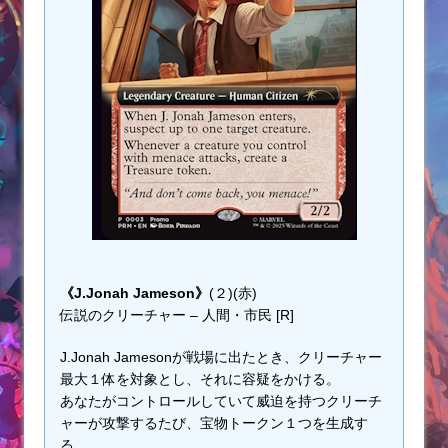
《J.Jonah Jameson》
(２)(赤)
伝説のクリーチャー – 人間・市民 [R]
J.Jonah Jamesonが戦場に出たとき、クリーチャー
最大１体を対象とし、それに容疑をかける。
あなたがコントロールしていて威迫を持つクリーチ
ャーが攻撃するたび、宝物トークン１つを生成す
る。