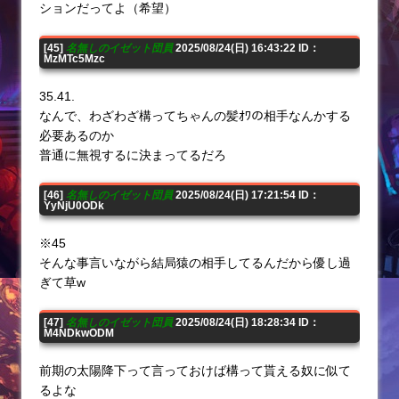
ションだってよ（希望）
[45]
名無しのイゼット団員
2025/08/24(日) 16:43:22 ID：
MzMTc5Mzc
35.41.
なんで、わざわざ構ってちゃんの髪ｵﾜの相手なんかする
必要あるのか
普通に無視するに決まってるだろ
[46]
名無しのイゼット団員
2025/08/24(日) 17:21:54 ID：
YyNjU0ODk
※45
そんな事言いながら結局猿の相手してるんだから優し過
ぎて草w
[47]
名無しのイゼット団員
2025/08/24(日) 18:28:34 ID：
M4NDkwODM
前期の太陽降下って言っておけば構って貰える奴に似て
るよな