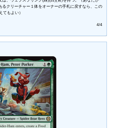
は、ウェブスプリング(緑)(白)(青)を持つ。（あなたが
あるクリーチャー１体をオーナーの手札に戻すなら、この
唱えてもよい）
4/4