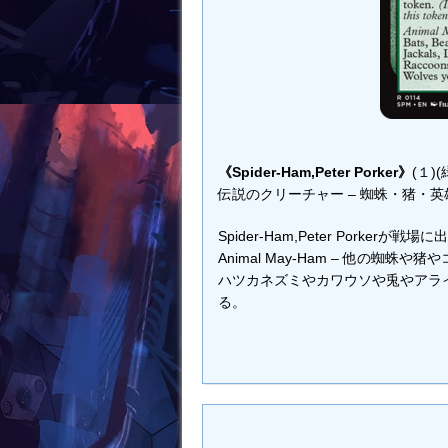
《Spider-Ham,Peter Porker》
(１)(
伝説のクリーチャー – 蜘蛛・猪・英雄 
Spider-Ham,Peter Pork
Animal May-Ham – 他の
ハツカネズミやカワウソや兎やアライ
る。