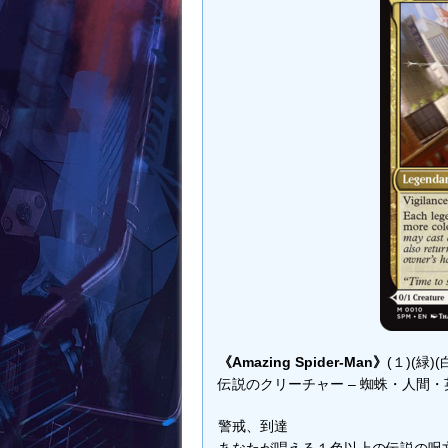
《Amazing Spider-Man》
(１)(緑)(
伝説のクリーチャー – 蜘蛛・人間・英
警戒、到達