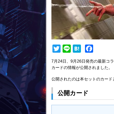
T
Li
H
F
w
n
at
a
7月24日、9月26日発売の最新
itt
e
e
c
カードの情報が公開されました。
er
n
e
a
b
公開されたのは本セットのカード
o
公開カード
o
k