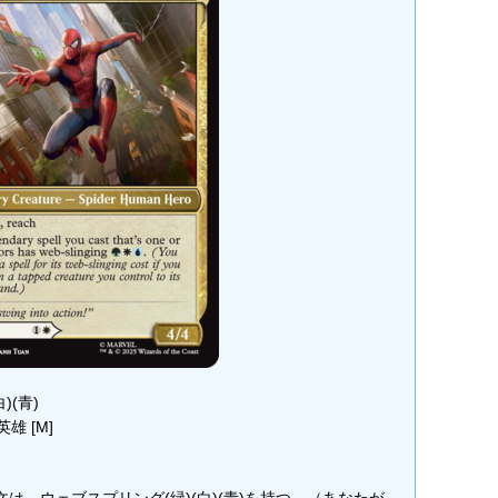
白)(青)
雄 [M]