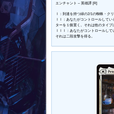
エンチャント – 英雄譚 [R]
Ⅰ：到達を持つ緑の2/1の蜘蛛・ク
ⅠⅠ：あなたがコントロールしている
ターを１個置く。それは他のタイプ
ⅠⅠⅠ：あなたがコントロールして
それは二段攻撃を得る。