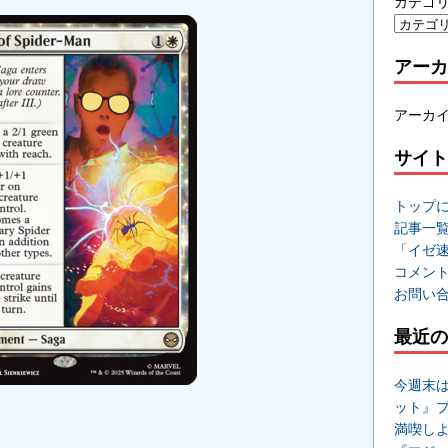
カテゴ
アーカ
アーカ
サイト
トップ
記事一
「イゼ
コメン
お問い
最近の
今週末
ット』
満喫し