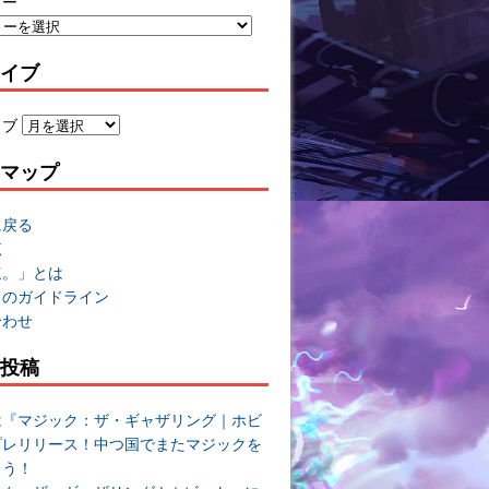
リー
イブ
イブ
マップ
に戻る
覧
速。」とは
トのガイドライン
合わせ
投稿
は『マジック：ザ・ギャザリング｜ホビ
プレリリース！中つ国でまたマジックを
よう！