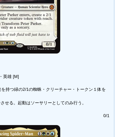
英雄 [M]
き、到達を持つ緑の2/1の蜘蛛・クリーチャー・トークン１体を
rkerを変身させる。起動はソーサリーとしてのみ行う。
0/1