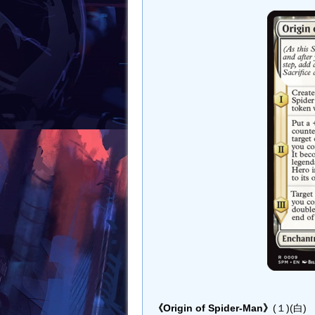
《Origin of Spider-Man》
(１)(白)