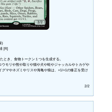
緑)
[R]
erが戦場に出たとき、食物トークン１つを生成する。
蜘蛛や猪やコウモリや熊や取りや猫や犬や蛙やジャッカルやトカゲや
グマやネズミやリスや海亀や狼は、+1/+1の修正を受け
2/2