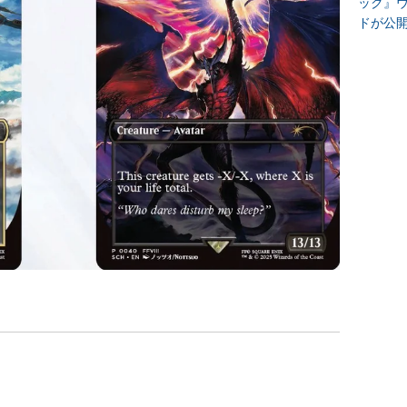
ック』
ドが公