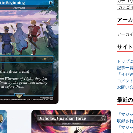
カテゴ
アーカ
アーカ
サイト
トップ
記事一
「イゼ
コメン
お問い
最近の
『マジッ
収録さ
『マジッ