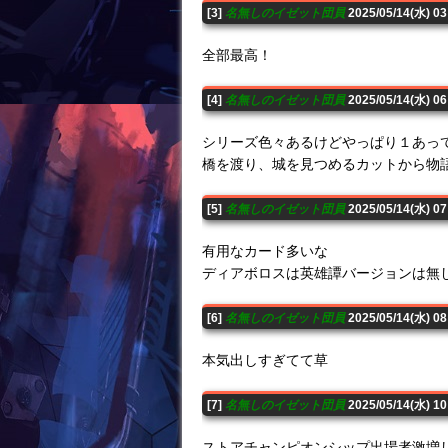
[3]
名無しのイゼット団員
2025/05/14(水) 0
全部最高！
[4]
名無しのイゼット団員
2025/05/14(水) 0
シリーズ色々あるけどやっぱり１あっ
橋を渡り、城を見つめるカットから物
[5]
名無しのイゼット団員
2025/05/14(水) 0
有用なカード多いな
ディアボロスは英雄譚バージョンは無
[6]
名無しのイゼット団員
2025/05/14(水) 0
本気出しすぎてて草
[7]
名無しのイゼット団員
2025/05/14(水) 1
ストアチャンピオンシップ出場者激増