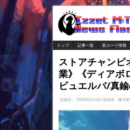
トップ
記事一覧
新カード情報
ストアチャンピ
業》《ディアボ
ビュエルバ/真
投稿日：
2025年5月14日
投稿者：
ゆうや