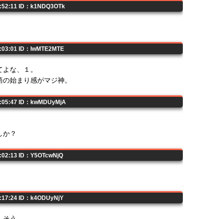
3:52:11 ID：k1NDQ3OTk
6:03:01 ID：IwMTE2MTE
てよな、１。
語の始まり感がマジ神。
7:05:47 ID：kwMDUyMjA
しか？
8:02:13 ID：Y5OTcwNjQ
0:17:24 ID：k4ODUyNjY
しそう