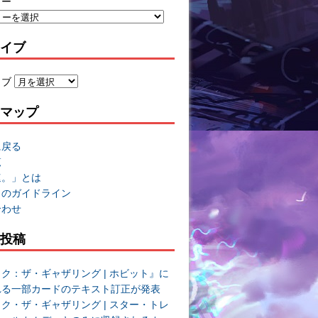
リー
イブ
イブ
マップ
に戻る
覧
速。」とは
トのガイドライン
合わせ
投稿
ク：ザ・ギャザリング | ホビット』に
れる一部カードのテキスト訂正が発表
ク・ザ・ギャザリング | スター・トレ