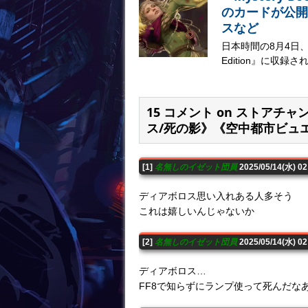
のカードが公開
スなど
日本時間の8月4日、マジ
Edition』に収録さ
15 コメント on ストア
ス/死の影》《空中都市ビュ
[1]
名無しのイゼット団員
2025/05/14(水) 0
ディアボロス思い入れある人多そう
これは嬉しいんじゃないか
[2]
名無しのイゼット団員
2025/05/14(水) 0
ディアボロス…
FF8で知らずにランプ使って死んだな