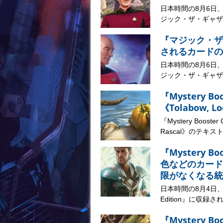
日本時間の8月6日
ジック・ザ・ギャザリ
『マジック・ザ
されるカードの
日本時間の8月6日
ジック・ザ・ギャザリ
『Mystery B
《Tolabow, 
『Mystery Booste
Rascal》のテキストが
『Mystery B
色などのカード
限がなくなる統
日本時間の8月4日、マジ
Edition』に収録さ
『Mystery B