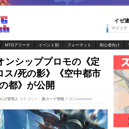
イゼ速。
マジック
MTGアリーナ
イベント別
フォーマット
初心者向け
オンシッププロモの《定
ロス/死の影》《空中都市
鍮の都》が公開
ん@管理人
カテゴリー：
新カード情報
// 15 Comments