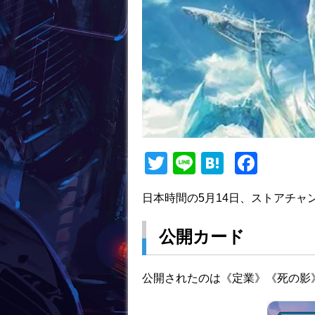
T
Li
H
F
w
n
at
a
日本時間の5月14日、ストアチ
itt
e
e
c
er
n
e
公開カード
a
b
o
公開されたのは《定業》《死の影
o