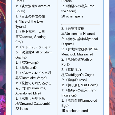
Reef》
Pierce》
1:《魂の洞窟/Cavern of
2:《物語への没入/Into
Souls》
the Story》
1:《目玉の暴君の住
20 other spells
処/Hive of the Eye
Tyrant》
2:《未認可霊柩
1:《天上都市、大田
車/Unlicensed Hearse》
原/Otawara, Soaring
2:《神秘の論争/Mystical
City》
Dispute》
1:《ストーム・ジャイア
2:《食肉鉤虐殺事件/The
ントの聖堂/Hall of Storm
Meathook Massacre》
Giants》
2:《危難の道/Path of
1:《沼/Swamp》
Peril》
1:《島/Island》
2:《墓掘りの
1:《グルームレイクの境
檻/Grafdigger’s Cage》
界/Gloomlake Verge》
2:《強迫/Duress》
1:《見捨てられたぬかる
1:《切り崩し/Cut Down》
み、竹沼/Takenuma,
1:《墓所への乱入/Crypt
Abandoned Mire》
Incursion》
1:《水没した地下墓
1:《漂流自我/Unmoored
地/Drowned Catacomb》
Ego》
22 lands
15 sideboard cards