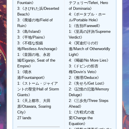
Fountain》
テフェリー/Teferi, Hero
3:《さびれた浜/Deserted
of Dominaria》
Beach》
4:《ポータブル・ホー
3:《廃墟の地/Field of
ル/Portable Hole》
Ruin》
1:《告別/Farewell》
3:《島/Island》
1:《至高の評決/Supreme
3:《平地/Plains》
Verdict》
3:《不穏な投錨
4:《冥途灯りの行
地/Restless Anchorage》
進/March of Otherworldly
1:《皇国の地、永岩
Light》
城/Eiganjo, Seat of the
4:《喝破/No More Lies》
Empire》
3:《ドビンの拒否
1:《噴水
権/Dovin’s Veto》
港/Fountainport》
2:《推理/Deduce》
1:《ストーム・ジャイア
2:《失せろ/Get Lost》
ントの聖堂/Hall of Storm
2:《記憶の氾濫/Memory
Giants》
Deluge》
1:《天上都市、大田
2:《三歩先/Three Steps
原/Otawara, Soaring
Ahead》
City》
1:《方程式の改
27 lands
変/Change the
Equation》