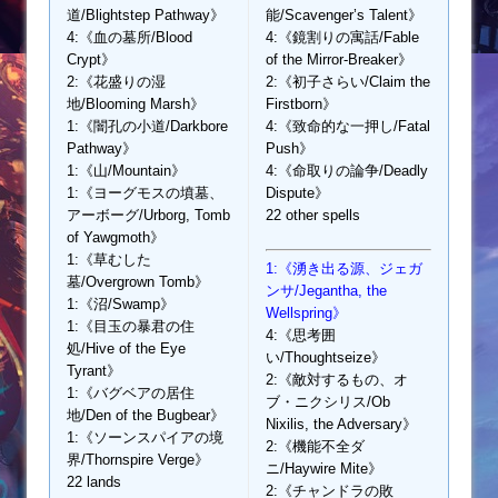
道/Blightstep Pathway》
能/Scavenger’s Talent》
4:《血の墓所/Blood
4:《鏡割りの寓話/Fable
Crypt》
of the Mirror-Breaker》
2:《花盛りの湿
2:《初子さらい/Claim the
地/Blooming Marsh》
Firstborn》
1:《闇孔の小道/Darkbore
4:《致命的な一押し/Fatal
Pathway》
Push》
1:《山/Mountain》
4:《命取りの論争/Deadly
1:《ヨーグモスの墳墓、
Dispute》
アーボーグ/Urborg, Tomb
22 other spells
of Yawgmoth》
1:《草むした
1:《湧き出る源、ジェガ
墓/Overgrown Tomb》
ンサ/Jegantha, the
1:《沼/Swamp》
Wellspring》
1:《目玉の暴君の住
4:《思考囲
処/Hive of the Eye
い/Thoughtseize》
Tyrant》
2:《敵対するもの、オ
1:《バグベアの居住
ブ・ニクシリス/Ob
地/Den of the Bugbear》
Nixilis, the Adversary》
1:《ソーンスパイアの境
2:《機能不全ダ
界/Thornspire Verge》
ニ/Haywire Mite》
22 lands
2:《チャンドラの敗