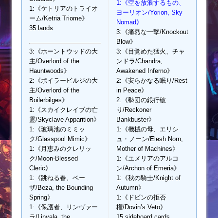
1:《空を放浪するもの、
1:《ケトリアのトライオ
ヨーリオン/Yorion, Sky
ーム/Ketria Triome》
Nomad》
35 lands
3:《痛烈な一撃/Knockout
Blow》
3:《ホーントウッドの大
3:《目覚めた猛火、チャ
主/Overlord of the
ンドラ/Chandra,
Hauntwoods》
Awakened Inferno》
2:《ボイラービルジの大
2:《安らかなる眠り/Rest
主/Overlord of the
in Peace》
Boilerbilges》
2:《勢団の銀行破
1:《スカイクレイブの亡
り/Reckoner
霊/Skyclave Apparition》
Bankbuster》
1:《玻璃池のミミッ
1:《機械の母、エリシ
ク/Glasspool Mimic》
ュ・ノーン/Elesh Norn,
1:《月恵みのクレリッ
Mother of Machines》
ク/Moon-Blessed
1:《エメリアのアルコ
Cleric》
ン/Archon of Emeria》
1:《跳ねる春、ベー
1:《秋の騎士/Knight of
ザ/Beza, the Bounding
Autumn》
Spring》
1:《ドビンの拒否
1:《保護者、リンヴァー
権/Dovin’s Veto》
ラ/Linvala, the
15 sideboard cards