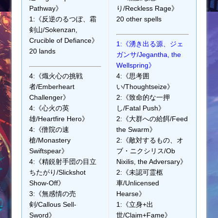
Pathway》
り/Reckless Rage》
1:《反逆のるつぼ、霜
20 other spells
剣山/Sokenzan,
Crucible of Defiance》
1:《湧き出る源、ジェ
20 lands
ガンサ/Jegantha, the
Wellspring》
4:《熾火心の挑戦
4:《思考囲
者/Emberheart
い/Thoughtseize》
Challenger》
2:《致命的な一押
4:《心火の英
し/Fatal Push》
雄/Heartfire Hero》
2:《大群への給餌/Feed
4:《僧院の速
the Swarm》
槍/Monastery
2:《敵対するもの、オ
Swiftspear》
ブ・ニクシリス/Ob
4:《精鋭射手団の目立
Nixilis, the Adversary》
ちたがり/Slickshot
2:《未認可霊柩
Show-Off》
車/Unlicensed
3:《無感情の売
Hearse》
剣/Callous Sell-
1:《立身+出
Sword》
世/Claim+Fame》