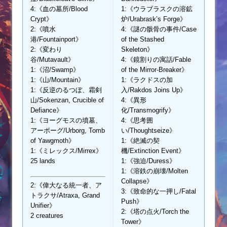
4:《血の墓所/Blood
1:《ウラブラスクの溶鉱
Crypt》
炉/Urabrask’s Forge》
2:《噴水
4:《謎の骸骨の事件/Case
港/Fountainport》
of the Stashed
2:《変わり
Skeleton》
谷/Mutavault》
4:《鏡割りの寓話/Fable
1:《沼/Swamp》
of the Mirror-Breaker》
1:《山/Mountain》
1:《ラクドスの加
1:《反逆のるつぼ、霜剣
入/Rakdos Joins Up》
山/Sokenzan, Crucible of
4:《異形
Defiance》
化/Transmogrify》
1:《ヨーグモスの墳墓、
4:《思考囲
アーボーグ/Urborg, Tomb
い/Thoughtseize》
of Yawgmoth》
1:《絶滅の契
1:《ミレックス/Mirrex》
機/Extinction Event》
25 lands
1:《強迫/Duress》
1:《溶鉄の崩壊/Molten
Collapse》
2:《偉大なる統一者、ア
3:《致命的な一押し/Fatal
トラクサ/Atraxa, Grand
Push》
Unifier》
2:《塔の点火/Torch the
2 creatures
Tower》