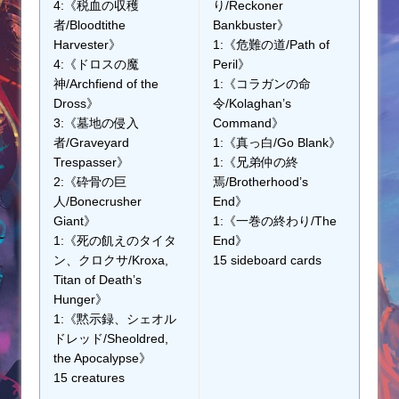
4:《税血の収穫
り/Reckoner
者/Bloodtithe
Bankbuster》
Harvester》
1:《危難の道/Path of
4:《ドロスの魔
Peril》
神/Archfiend of the
1:《コラガンの命
Dross》
令/Kolaghan’s
3:《墓地の侵入
Command》
者/Graveyard
1:《真っ白/Go Blank》
Trespasser》
1:《兄弟仲の終
2:《砕骨の巨
焉/Brotherhood’s
人/Bonecrusher
End》
Giant》
1:《一巻の終わり/The
1:《死の飢えのタイタ
End》
ン、クロクサ/Kroxa,
15 sideboard cards
Titan of Death’s
Hunger》
1:《黙示録、シェオル
ドレッド/Sheoldred,
the Apocalypse》
15 creatures