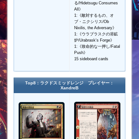
る/Hidetsugu Consumes
All》
1:《敵対するもの、オ
ブ・ニクシリス/Ob
Nixilis, the Adversary》
1:《ウラブラスクの溶鉱
炉/Urabrask’s Forge》
1:《致命的な一押し/Fatal
Push》
15 sideboard cards
Top8：ラクドスミッドレンジ プレイヤー：
XandreB