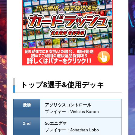
o
k
トップ8選手&使用デッキ
優勝
アゾリウスコントロール
プレイヤー：Vinícius Karam
2nd
5cエニグマ
プレイヤー：Jonathan Lobo