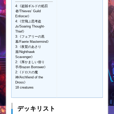
4:《盗賊ギルドの処罰
者/Thieves’ Guild
Enforcer》
4:《空飛ぶ思考盗
み/Soaring Thought-
Thief》
3:《フェアリーの黒
幕/Faerie Mastermind》
3:《夜鷲のあさり
屋/Nighthawk
Scavenger》
2:《厚かましい借り
手/Brazen Borrower》
2:《ドロスの魔
神/Archfiend of the
Dross》
18 creatures
デッキリスト