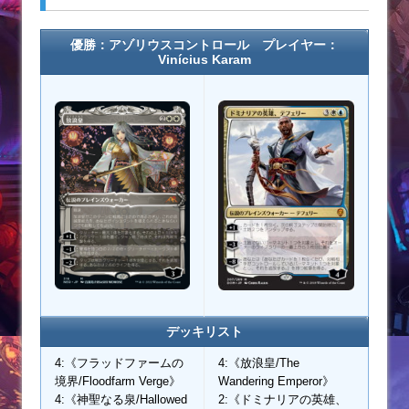
優勝：アゾリウスコントロール プレイヤー：
Vinícius Karam
デッキリスト
4:《フラッドファームの
4:《放浪皇/The
境界/Floodfarm Verge》
Wandering Emperor》
4:《神聖なる泉/Hallowed
2:《ドミナリアの英雄、