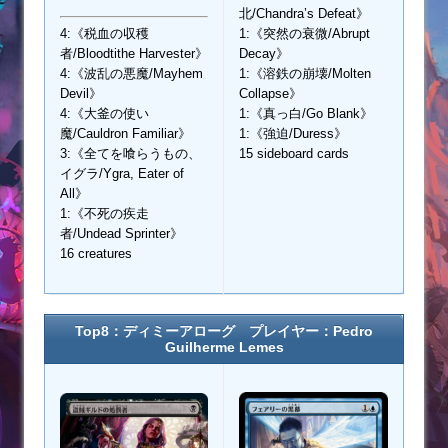
北/Chandra’s Defeat》
4:《税血の収穫
1:《突然の衰微/Abrupt
者/Bloodtithe Harvester》
Decay》
4:《波乱の悪魔/Mayhem
1:《溶鉄の崩壊/Molten
Devil》
Collapse》
4:《大釜の使い
1:《真っ白/Go Blank》
魔/Cauldron Familiar》
1:《強迫/Duress》
3:《全てを喰らうもの、
15 sideboard cards
イグラ/Ygra, Eater of
All》
1:《不死の疾走
者/Undead Sprinter》
16 creatures
Top8：ディミーアローグ プレイヤー：Pedro
Guilherme Lemes