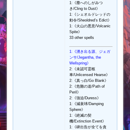
1:《塵へのしがみつ
き/Cling to Dust》
1:《シェオルドレッドの
勅令/Sheoldred’s Edict》
1:《火山の悪意/Volcanic
Spite》
33 other spells
1:《湧き出る源、ジェガ
ンサ/Jegantha, the
Wellspring》
2:《未認可霊柩
車/Unlicensed Hearse》
2:《真っ白/Go Blank》
2:《危難の道/Path of
Peril》
2:《強迫/Duress》
1:《減衰球/Damping
Sphere》
1:《絶滅の契
機/Extinction Event》
1:《碑出告が全てを貪