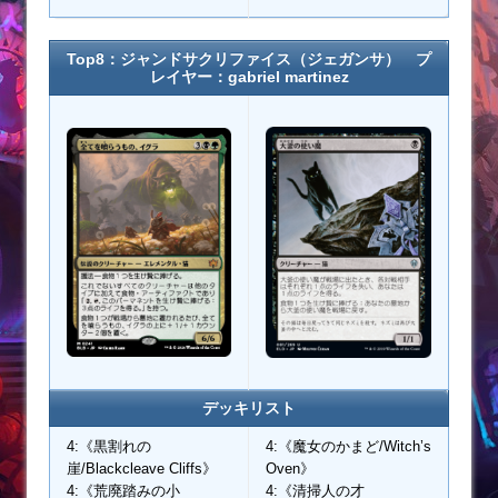
Top8：ジャンドサクリファイス（ジェガンサ） プ
レイヤー：gabriel martinez
デッキリスト
4:《黒割れの
4:《魔女のかまど/Witch’s
崖/Blackcleave Cliffs》
Oven》
4:《荒廃踏みの小
4:《清掃人の才