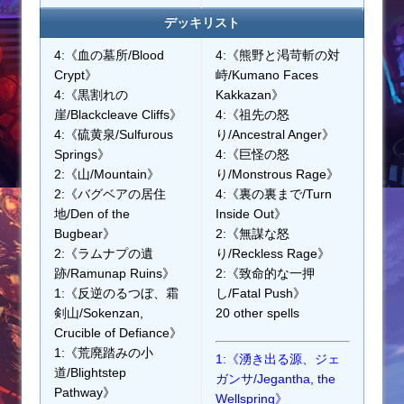
デッキリスト
4:《血の墓所/Blood
4:《熊野と渇苛斬の対
Crypt》
峙/Kumano Faces
4:《黒割れの
Kakkazan》
崖/Blackcleave Cliffs》
4:《祖先の怒
4:《硫黄泉/Sulfurous
り/Ancestral Anger》
Springs》
4:《巨怪の怒
2:《山/Mountain》
り/Monstrous Rage》
2:《バグベアの居住
4:《裏の裏まで/Turn
地/Den of the
Inside Out》
Bugbear》
2:《無謀な怒
2:《ラムナプの遺
り/Reckless Rage》
跡/Ramunap Ruins》
2:《致命的な一押
1:《反逆のるつぼ、霜
し/Fatal Push》
剣山/Sokenzan,
20 other spells
Crucible of Defiance》
1:《荒廃踏みの小
1:《湧き出る源、ジェ
道/Blightstep
ガンサ/Jegantha, the
Pathway》
Wellspring》