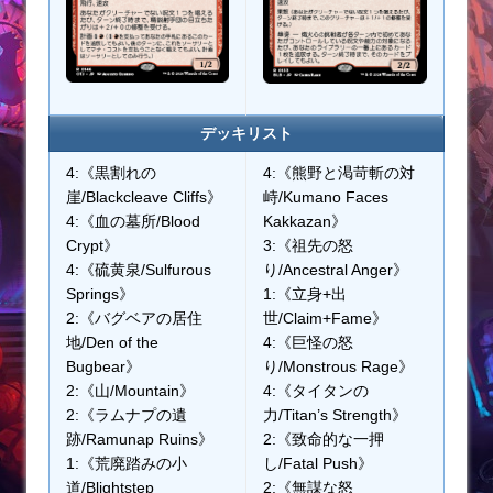
デッキリスト
4:《黒割れの
4:《熊野と渇苛斬の対
崖/Blackcleave Cliffs》
峙/Kumano Faces
4:《血の墓所/Blood
Kakkazan》
Crypt》
3:《祖先の怒
4:《硫黄泉/Sulfurous
り/Ancestral Anger》
Springs》
1:《立身+出
2:《バグベアの居住
世/Claim+Fame》
地/Den of the
4:《巨怪の怒
Bugbear》
り/Monstrous Rage》
2:《山/Mountain》
4:《タイタンの
2:《ラムナプの遺
力/Titan’s Strength》
跡/Ramunap Ruins》
2:《致命的な一押
1:《荒廃踏みの小
し/Fatal Push》
道/Blightstep
2:《無謀な怒