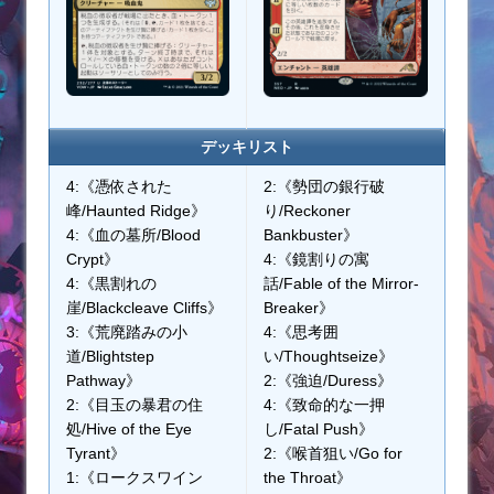
デッキリスト
4:《憑依された
2:《勢団の銀行破
峰/Haunted Ridge》
り/Reckoner
4:《血の墓所/Blood
Bankbuster》
Crypt》
4:《鏡割りの寓
4:《黒割れの
話/Fable of the Mirror-
崖/Blackcleave Cliffs》
Breaker》
3:《荒廃踏みの小
4:《思考囲
道/Blightstep
い/Thoughtseize》
Pathway》
2:《強迫/Duress》
2:《目玉の暴君の住
4:《致命的な一押
処/Hive of the Eye
し/Fatal Push》
Tyrant》
2:《喉首狙い/Go for
1:《ロークスワイン
the Throat》