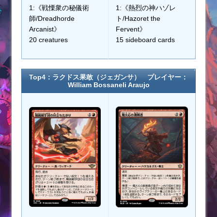
1:《戦慄衆の秘儀術
1:《熱烈の神ハゾレ
師/Dreadhorde
ト/Hazoret the
Arcanist》
Fervent》
20 creatures
15 sideboard cards
Top4：ラクドス果敢（ジェガンサ） プレイヤー：
William Bossaneli Araujo