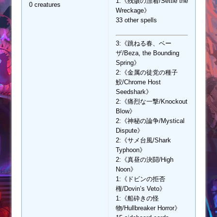
1:《残骸の漂着/Settle the
0 creatures
Wreckage》
33 other spells
3:《跳ねる春、ベー
ザ/Beza, the Bounding
Spring》
2:《金属の徒党の種子
鮫/Chrome Host
Seedshark》
2:《痛烈な一撃/Knockout
Blow》
2:《神秘の論争/Mystical
Dispute》
2:《サメ台風/Shark
Typhoon》
2:《真昼の決闘/High
Noon》
1:《ドビンの拒否
権/Dovin’s Veto》
1:《船砕きの怪
物/Hullbreaker Horror》