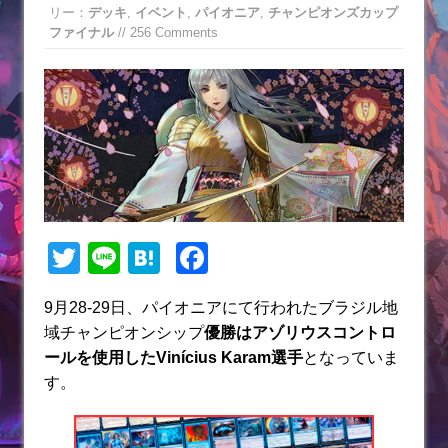
リー：
デッキ
,
イベント
,
パイオニア
,
チャンピオンズカップ
ファイナル
// 256 Comments
T
Li
H
F
w
n
at
a
9月28-29日、パイオニアにて行われたブラジル地
itt
e
e
c
域チャンピオンシップ
優勝はアゾリウスコントロ
er
n
e
ールを使用したVinícius Karam選手
となっていま
a
b
す。
o