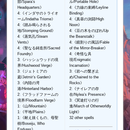
部/Spara’s
ル/Portable Hole》
Headquarters》
4:《力線の束縛/Leyline
4:《インダサのトライオ
Binding》
ーム/Indatha Triome》
4:《真昼の決闘/High
4:《踏み鳴らされる
Noon》
地/Stomping Ground》
4:《豆の木をのぼれ/Up
4:《蒸気孔/Steam
the Beanstalk》
Vents》
4:《鏡割りの寓話/Fable
4:《聖なる鋳造所/Sacred
of the Mirror-Breaker》
Foundry》
4:《奇怪な具
3:《ハッシュウッドの境
現/Enigmatic
界/Hushwood Verge》
Incarnation》
3:《ジェトミアの
3:《岩への繋ぎ止
庭/Jetmir’s Garden》
め/Chained to the
3:《内陸の湾
Rocks》
港/Hinterland Harbor》
2:《ナイレアの存
2:《フラッドファームの
在/Nylea’s Presence》
境界/Floodfarm Verge》
3:《冥途灯りの行
1:《山/Mountain》
進/March of Otherworldly
1:《平地/Plains》
Light》
1:《耐え抜くもの、母聖
32 other spells
樹/Boseiju, Who
Endures》