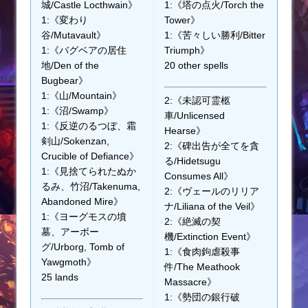
城/Castle Locthwain》
1:《塔の点火/Torch the
1:《変わり
Tower》
谷/Mutavault》
1:《苦々しい勝利/Bitter
1:《バグベアの居住
Triumph》
地/Den of the
20 other spells
Bugbear》
1:《山/Mountain》
2:《未認可霊柩
1:《沼/Swamp》
車/Unlicensed
1:《反逆のるつぼ、霜
Hearse》
剣山/Sokenzan,
2:《碑出告が全てを貪
Crucible of Defiance》
る/Hidetsugu
1:《見捨てられたぬか
Consumes All》
るみ、竹沼/Takenuma,
2:《ヴェールのリリア
Abandoned Mire》
ナ/Liliana of the Veil》
1:《ヨーグモスの墳
2:《絶滅の契
墓、アーボー
機/Extinction Event》
グ/Urborg, Tomb of
1:《食肉鉤虐殺事
Yawgmoth》
件/The Meathook
25 lands
Massacre》
1:《勢団の銀行破