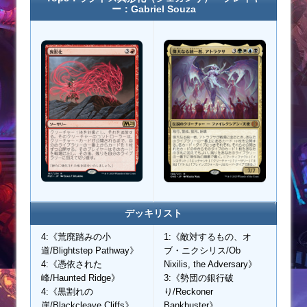
ー：Gabriel Souza
デッキリスト
4:《荒廃踏みの小
1:《敵対するもの、オ
道/Blightstep Pathway》
ブ・ニクシリス/Ob
4:《憑依された
Nixilis, the Adversary》
峰/Haunted Ridge》
3:《勢団の銀行破
4:《黒割れの
り/Reckoner
崖/Blackcleave Cliffs》
Bankbuster》