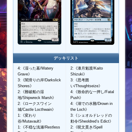
デッキリスト
4:《湿った墓/Watery
2:《漆月魁渡/Kaito
Grave》
Shizuki》
3:《闇滑りの岸/Darkslick
3:《思考囲
Shores》
い/Thoughtseize》
2:《難破船の湿
4:《致命的な一押し/Fatal
地/Shipwreck Marsh》
Push》
2:《ロークスワイン
4:《湖での水難/Drown in
城/Castle Locthwain》
the Loch》
1:《変わり
3:《シェオルドレッドの
谷/Mutavault》
勅令/Sheoldred’s Edict》
1:《不穏な浅瀬/Restless
2:《呪文貫き/Spell