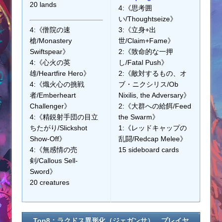
20 lands
4:《思考囲
い/Thoughtseize》
4:《僧院の速
3:《立身+出
槍/Monastery
世/Claim+Fame》
Swiftspear》
2:《致命的な一押
4:《心火の英
し/Fatal Push》
雄/Heartfire Hero》
2:《敵対するもの、オ
4:《熾火心の挑戦
ブ・ニクシリス/Ob
者/Emberheart
Nixilis, the Adversary》
Challenger》
2:《大群への給餌/Feed
4:《精鋭射手団の目立
the Swarm》
ちたがり/Slickshot
1:《レッドキャップの
Show-Off》
乱闘/Redcap Melee》
4:《無感情の売
15 sideboard cards
剣/Callous Sell-
Sword》
20 creatures
Top8：ラクドス異形化（ジェガンサ） プレイヤ