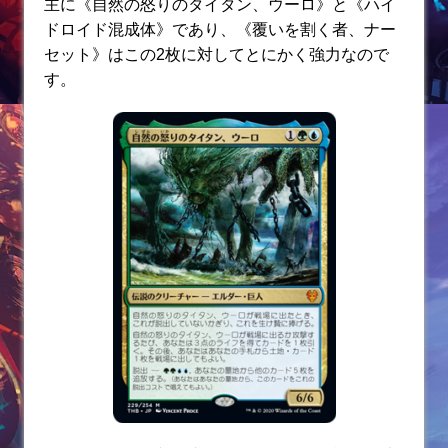
主に《自然の怒りのタイタン、ウーロ》と《ハイ
ドロイド混成体》であり、《覆いを割く者、ナー
セット》はこの2枚に対してとにかく強力なので
す。