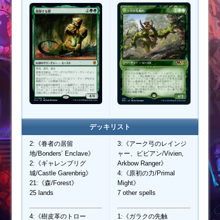
デッキリスト
2:《眷者の居留
3:《アーク弓のレインジ
地/Bonders’ Enclave》
ャー、ビビアン/Vivien,
2:《ギャレンブリグ
Arkbow Ranger》
城/Castle Garenbrig》
4:《原初の力/Primal
21:《森/Forest》
Might》
25 lands
7 other spells
4:《樹皮革のトロー
1:《ガラクの先触