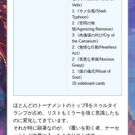
Veils》
1:《サメ台風/Shark
Typhoon》
2:《苦悶の悔
恨/Agonizing Remorse》
3:《肉儀場の叫び/Cry of
the Carnarium》
2:《無情な行動/Heartless
Act》
2:《害悪な掌握/Noxious
Grasp》
1:《煤の儀式/Ritual of
Soot》
15 sideboard cards
ほとんどのトーナメントのトップ8をスゥルタイ
ランプが占め、リストもミラーを強く意識したも
のに変化してきています。
それが特に顕著なのが、《覆いを割く者、ナーセ