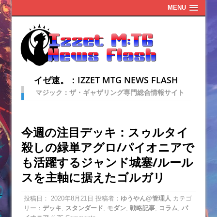
MENU
イゼ速。：IZZET MTG NEWS FLASH
マジック：ザ・ギャザリング専門総合情報サイト
今週の注目デッキ：スゥルタイ
殺しの緑単アグロ/パイオニアで
も活躍するジャンド城塞/ルール
スを主軸に据えたゴルガリ
投稿日：
2020年8月21日
投稿者：
ゆうやん@管理人
カテゴ
リー：
デッキ
,
スタンダード
,
モダン
,
戦略記事
,
コラム
,
パ