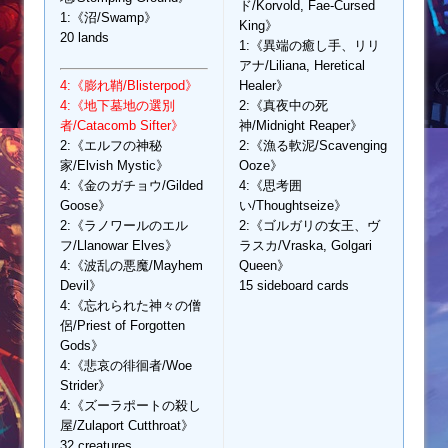
ド/Korvold, Fae-Cursed
1:《沼/Swamp》
King》
20 lands
1:《異端の癒し手、リリ
アナ/Liliana, Heretical
4:《膨れ鞘/Blisterpod》
Healer》
4:《地下墓地の選別
2:《真夜中の死
者/Catacomb Sifter》
神/Midnight Reaper》
2:《エルフの神秘
2:《漁る軟泥/Scavenging
家/Elvish Mystic》
Ooze》
4:《金のガチョウ/Gilded
4:《思考囲
Goose》
い/Thoughtseize》
2:《ラノワールのエル
2:《ゴルガリの女王、ヴ
フ/Llanowar Elves》
ラスカ/Vraska, Golgari
4:《波乱の悪魔/Mayhem
Queen》
Devil》
15 sideboard cards
4:《忘れられた神々の僧
侶/Priest of Forgotten
Gods》
4:《悲哀の徘徊者/Woe
Strider》
4:《ズーラポートの殺し
屋/Zulaport Cutthroat》
32 creatures