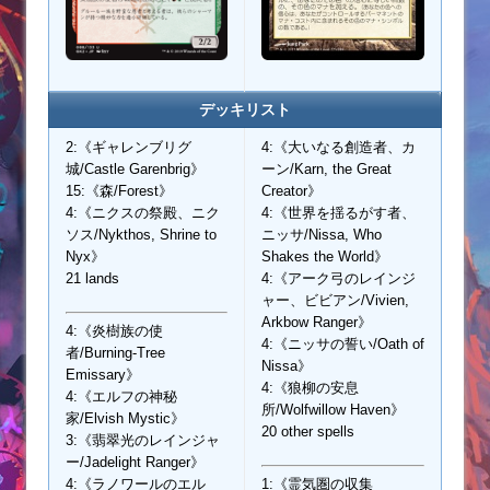
デッキリスト
2:《ギャレンブリグ
4:《大いなる創造者、カ
城/Castle Garenbrig》
ーン/Karn, the Great
15:《森/Forest》
Creator》
4:《ニクスの祭殿、ニク
4:《世界を揺るがす者、
ソス/Nykthos, Shrine to
ニッサ/Nissa, Who
Nyx》
Shakes the World》
21 lands
4:《アーク弓のレインジ
ャー、ビビアン/Vivien,
Arkbow Ranger》
4:《炎樹族の使
4:《ニッサの誓い/Oath of
者/Burning-Tree
Nissa》
Emissary》
4:《狼柳の安息
4:《エルフの神秘
所/Wolfwillow Haven》
家/Elvish Mystic》
20 other spells
3:《翡翠光のレインジャ
ー/Jadelight Ranger》
4:《ラノワールのエル
1:《霊気圏の収集