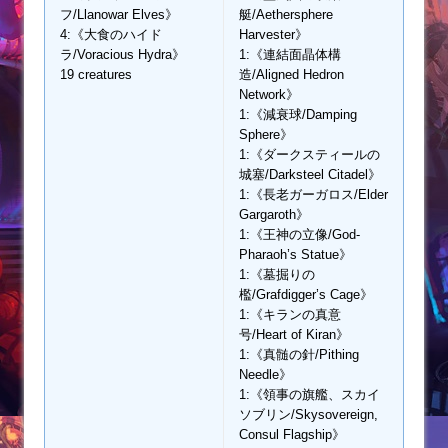
フ/Llanowar Elves》
艇/Aethersphere
4:《大食のハイド
Harvester》
ラ/Voracious Hydra》
1:《連結面晶体構
19 creatures
造/Aligned Hedron
Network》
1:《減衰球/Damping
Sphere》
1:《ダークスティールの
城塞/Darksteel Citadel》
1:《長老ガーガロス/Elder
Gargaroth》
1:《王神の立像/God-
Pharaoh’s Statue》
1:《墓掘りの
檻/Grafdigger’s Cage》
1:《キランの真意
号/Heart of Kiran》
1:《真髄の針/Pithing
Needle》
1:《領事の旗艦、スカイ
ソブリン/Skysovereign,
Consul Flagship》