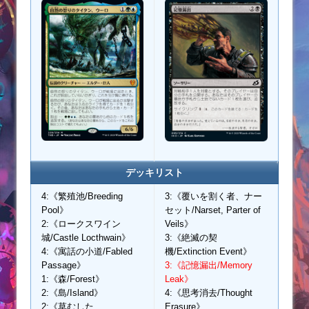
デッキリスト
4:《繁殖池/Breeding
3:《覆いを割く者、ナー
Pool》
セット/Narset, Parter of
2:《ロークスワイン
Veils》
城/Castle Locthwain》
3:《絶滅の契
4:《寓話の小道/Fabled
機/Extinction Event》
Passage》
3:《記憶漏出/Memory
1:《森/Forest》
Leak》
2:《島/Island》
4:《思考消去/Thought
2:《草むした
Erasure》