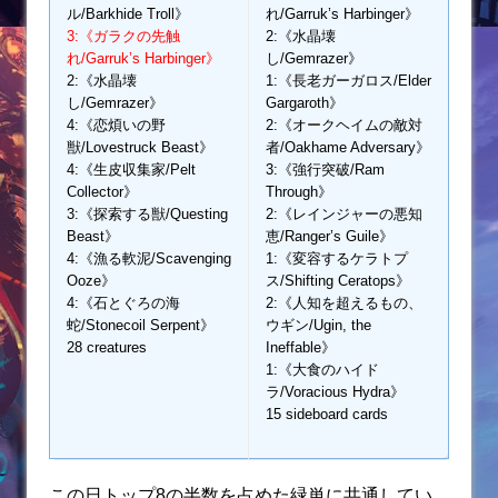
ル/Barkhide Troll》
れ/Garruk’s Harbinger》
3:《ガラクの先触
2:《水晶壊
れ/Garruk’s Harbinger》
し/Gemrazer》
2:《水晶壊
1:《長老ガーガロス/Elder
し/Gemrazer》
Gargaroth》
4:《恋煩いの野
2:《オークヘイムの敵対
獣/Lovestruck Beast》
者/Oakhame Adversary》
4:《生皮収集家/Pelt
3:《強行突破/Ram
Collector》
Through》
3:《探索する獣/Questing
2:《レインジャーの悪知
Beast》
恵/Ranger’s Guile》
4:《漁る軟泥/Scavenging
1:《変容するケラトプ
Ooze》
ス/Shifting Ceratops》
4:《石とぐろの海
2:《人知を超えるもの、
蛇/Stonecoil Serpent》
ウギン/Ugin, the
28 creatures
Ineffable》
1:《大食のハイド
ラ/Voracious Hydra》
15 sideboard cards
この日トップ8の半数を占めた緑単に共通してい