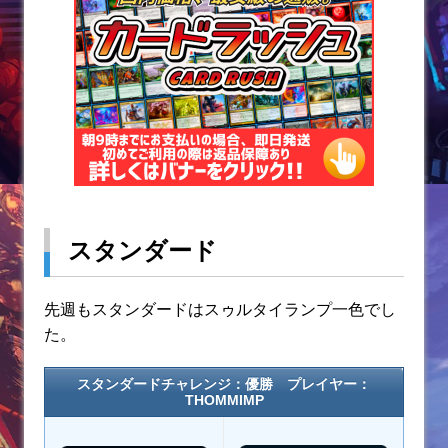
k
スタンダード
先週もスタンダードはスゥルタイランプ一色でし
た。
スタンダードチャレンジ：優勝 プレイヤー：
THOMMIMP