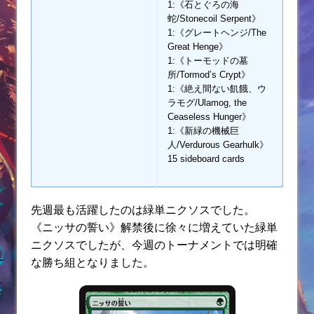
1:《石とぐろの海
蛇/Stonecoil Serpent》
1:《グレートヘンジ/The
Great Henge》
1:《トーモッドの墓
所/Tormod’s Crypt》
1:《絶え間ない飢餓、ウ
ラモグ/Ulamog, the
Ceaseless Hunger》
1:《新緑の機械巨
人/Verdurous Gearhulk》
15 sideboard cards
先週最も活躍したのは緑単ニクソスでした。
《ニッサの誓い》解禁後に徐々に増えていた緑単
ニクソスでしたが、今週のトーナメントでは明確
な勝ち組となりました。