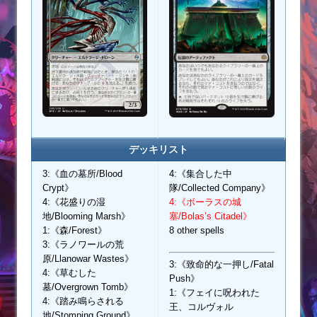
デッキリスト
3:《血の墓所/Blood
4:《集合した中
Crypt》
隊/Collected Company》
4:《花盛りの湿
4:《ボーラスの城
地/Blooming Marsh》
塞/Bolas’s Citadel》
1:《森/Forest》
8 other spells
3:《ラノワールの荒
原/Llanowar Wastes》
3:《致命的な一押し/Fatal
4:《草むした
Push》
墓/Overgrown Tomb》
1:《フェイに呪われた
4:《踏み鳴らされる
王、コルヴォル
地/Stomping Ground》