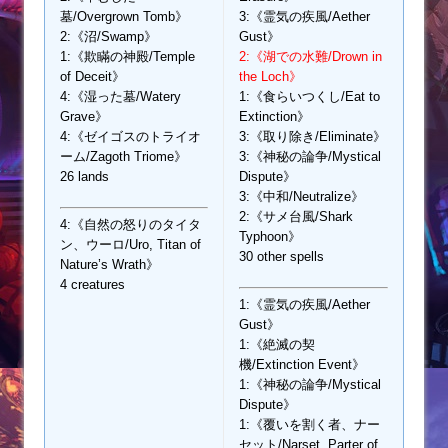
墓/Overgrown Tomb》
3:《霊気の疾風/Aether
2:《沼/Swamp》
Gust》
1:《欺瞞の神殿/Temple
2:《湖での水難/Drown in
of Deceit》
the Loch》
4:《湿った墓/Watery
1:《食らいつくし/Eat to
Grave》
Extinction》
4:《ゼイゴスのトライオ
3:《取り除き/Eliminate》
ーム/Zagoth Triome》
3:《神秘の論争/Mystical
26 lands
Dispute》
3:《中和/Neutralize》
2:《サメ台風/Shark
4:《自然の怒りのタイタ
Typhoon》
ン、ウーロ/Uro, Titan of
30 other spells
Nature’s Wrath》
4 creatures
1:《霊気の疾風/Aether
Gust》
1:《絶滅の契
機/Extinction Event》
1:《神秘の論争/Mystical
Dispute》
1:《覆いを割く者、ナー
セット/Narset, Parter of