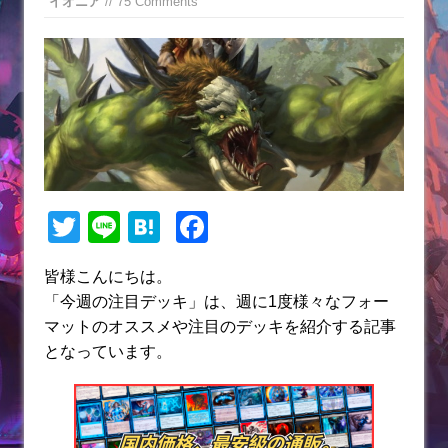
イオニア
// 75 Comments
T
Li
H
F
w
n
at
a
皆様こんにちは。
itt
e
e
c
「今週の注目デッキ」は、週に1度様々なフォー
er
n
e
マットのオススメや注目のデッキを紹介する記事
a
b
となっています。
o
o