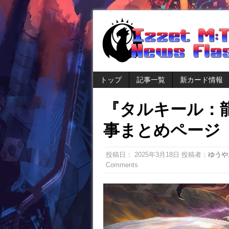
トップ
記事一覧
新カード情報
『タルキール：
事まとめページ
投稿日：
2025年3月18日
投稿者：
ゆうや
Comments