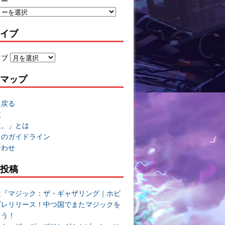
リー
イブ
イブ
マップ
に戻る
覧
速。」とは
トのガイドライン
合わせ
投稿
は『マジック：ザ・ギャザリング｜ホビ
プレリリース！中つ国でまたマジックを
よう！