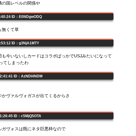
隣の国レベルの関係や
21:40:24 ID：E0NDgwODQ
ら無くて草
1:53:12 ID：g3NjA1MTY
も今いないしカードはコラボばっかでUSJみたいになって
ってしまったわ
22:41:41 ID：AzNDI4NDM
ジかヴァルヴォガスが出てくるからさ
01:26:45 ID：c5MjQ5OTA
ルガヴォスは既にネタ巨悪枠なので