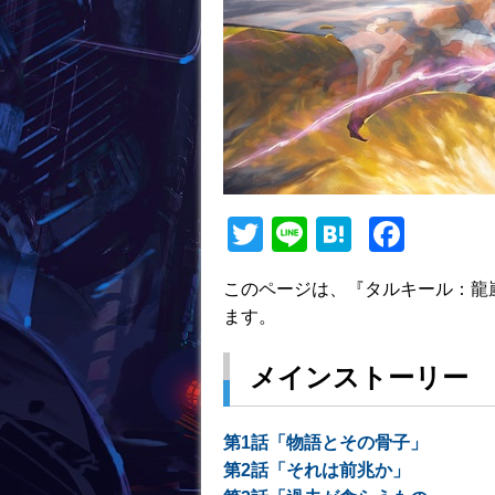
T
Li
H
F
w
n
at
a
このページは、『タルキール：龍
itt
e
e
c
ます。
er
n
e
a
b
メインストーリー
o
o
第1話「物語とその骨子」
第2話「それは前兆か」
k