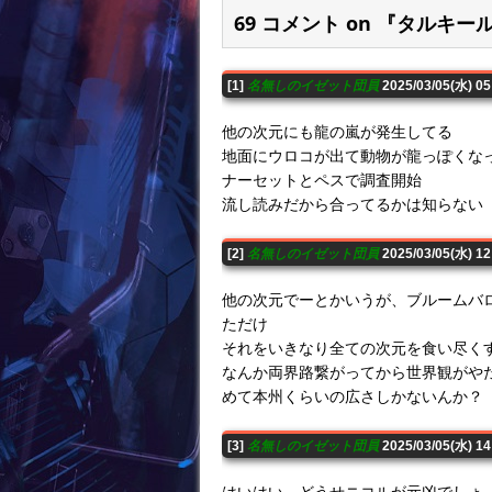
69 コメント on 『タル
[1]
名無しのイゼット団員
2025/03/05(水) 0
他の次元にも龍の嵐が発生してる
地面にウロコが出て動物が龍っぽくな
ナーセットとペスで調査開始
流し読みだから合ってるかは知らない
[2]
名無しのイゼット団員
2025/03/05(水) 1
他の次元でーとかいうが、ブルームバ
ただけ
それをいきなり全ての次元を食い尽く
なんか両界路繋がってから世界観がや
めて本州くらいの広さしかないんか？
[3]
名無しのイゼット団員
2025/03/05(水) 1