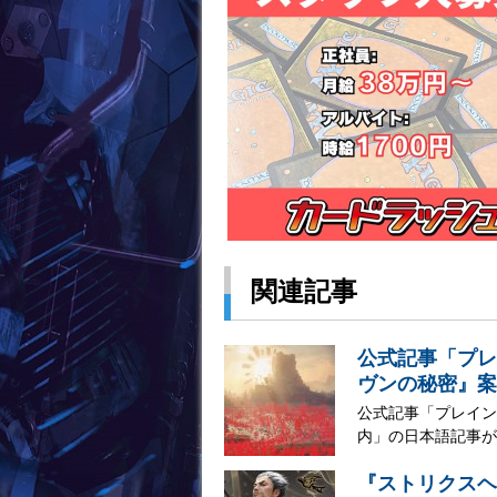
関連記事
公式記事「プレ
ヴンの秘密』案
公式記事「プレイン
内」の日本語記事が公
『ストリクスヘ