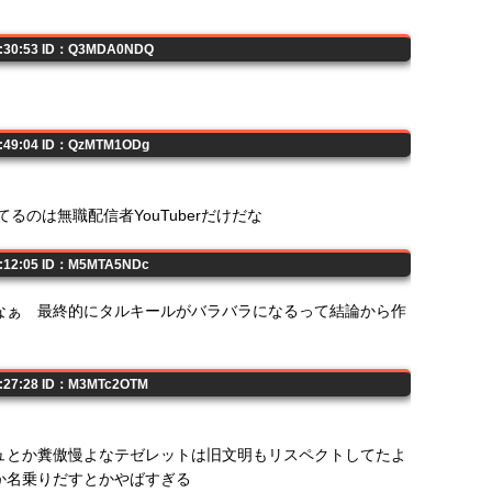
14:30:53 ID：Q3MDA0NDQ
4:49:04 ID：QzMTM1ODg
るのは無職配信者YouTuberだけだな
9:12:05 ID：M5MTA5NDc
なぁ 最終的にタルキールがバラバラになるって結論から作
1:27:28 ID：M3MTc2OTM
ュとか糞傲慢よなテゼレットは旧文明もリスペクトしてたよ
か名乗りだすとかやばすぎる