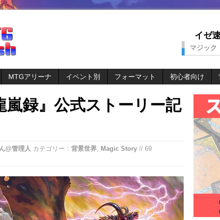
イゼ速。
マジック
MTGアリーナ
イベント別
フォーマット
初心者向け
龍嵐録』公式ストーリー記
ん@管理人
カテゴリー：
背景世界
,
Magic Story
// 69