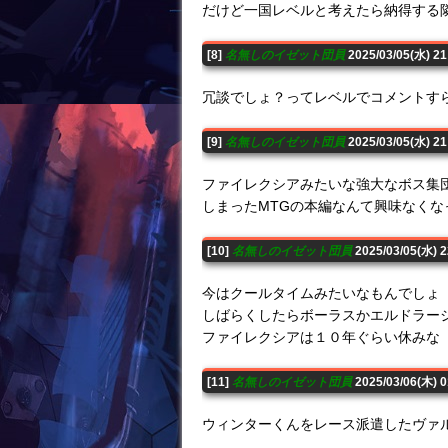
だけど一国レベルと考えたら納得する
[8]
名無しのイゼット団員
2025/03/05(水) 
冗談でしょ？ってレベルでコメントす
[9]
名無しのイゼット団員
2025/03/05(水) 2
ファイレクシアみたいな強大なボス集団
しまったMTGの本編なんて興味なくな
[10]
名無しのイゼット団員
2025/03/05(水) 
今はクールタイムみたいなもんでしょ
しばらくしたらボーラスかエルドラー
ファイレクシアは１０年ぐらい休みな
[11]
名無しのイゼット団員
2025/03/06(木) 
ウィンターくんをレース派遣したヴァ