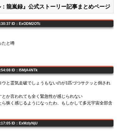
キール：龍嵐録』公式ストーリー記事まとめページ
5:30:37 ID：ExODM2OTc
ったと噂
2:54:08 ID：I5MjA4NTk
ロウと霊気走破でしょうもないのが1匹づつサクッと倒され
すとか言われても全く緊急性が感じられない
たら狭く感じるようになったわ、もしかして多元宇宙全部含
4:17:05 ID：ExMzIyNjU