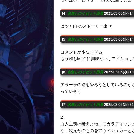
はいはい、どうせニコルが元凶でしょ
[4]
名無しのイゼット団員
2025/03/05(水) 
はやくFFのストーリー出せ
[5]
名無しのイゼット団員
2025/03/05(水) 1
コメントが少なすぎる
もう誰もMTGに興味ないしヨイショして
[6]
名無しのイゼット団員
2025/03/05(水) 1
アラーラの逆をやろうとしているのが
っていそう
[7]
名無しのイゼット団員
2025/03/05(水) 2
2
白人主義の考えよね、旧カラディッシ
な、次元そのものをアヴィシュカーと