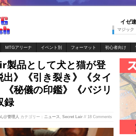
イゼ速。
マジック
MTGアリーナ
イベント別
フォーマット
初心者向け
 Lair製品として犬と猫が登
脱出》《引き裂き》《タイ
》《秘儀の印鑑》《バジリ
収録
ん@管理人
カテゴリー：
ニュース
,
Secret Lair
// 18 Comments