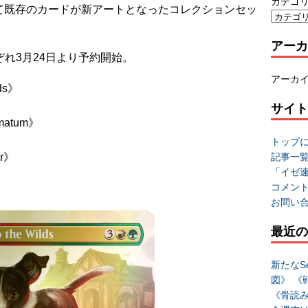
カテゴ
マに沿って既存のカードが新アートとなったコレクションセッ
アーカ
それぞれ3月24日より予約開始。
アーカ
ds》
サイト
matum》
トップ
記事一
ar》
「イゼ
コメン
お問い
最近の
新たなSe
図》 《
《骨読