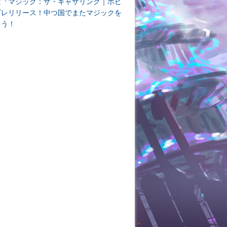
は『マジック：ザ・ギャザリング｜ホビ
プレリリース！中つ国でまたマジックを
よう！