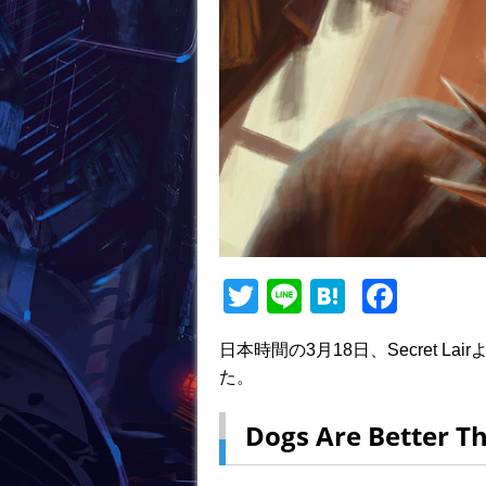
T
Li
H
F
w
n
at
a
日本時間の3月18日、Secret Lai
itt
e
e
c
た。
er
n
e
a
b
Dogs Are Better T
o