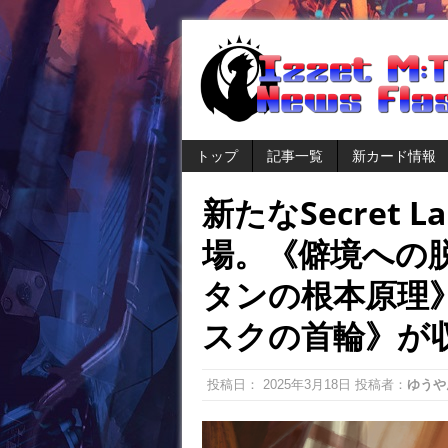
トップ
記事一覧
新カード情報
新たなSecret
場。《僻境への
タンの根本原理
スクの首輪》が
投稿日：
2025年3月18日
投稿者：
ゆうや