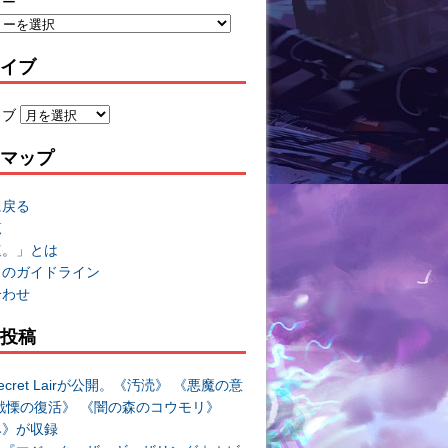
リー
イブ
イブ
マップ
に戻る
覧
速。」とは
トのガイドライン
合わせ
投稿
cret Lairが公開。《汚涜》 《悪魔の意
戦慄の復活》 《闇の森のコウモリ》
み》が収録