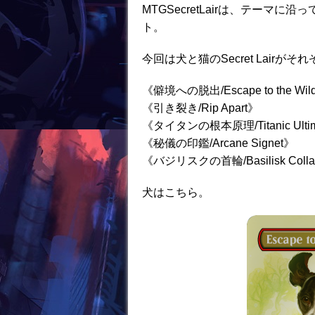
o
MTGSecretLairは、テー
ト。
k
今回は犬と猫のSecret Lairが
《僻境への脱出/Escape to the Wil
《引き裂き/Rip Apart》
《タイタンの根本原理/Titanic Ulti
《秘儀の印鑑/Arcane Signet》
《バジリスクの首輪/Basilisk Coll
犬はこちら。