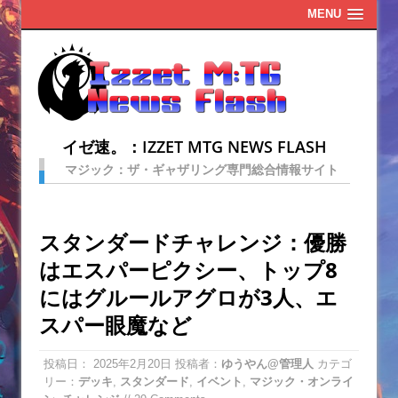
MENU
イゼ速。：IZZET MTG NEWS FLASH
マジック：ザ・ギャザリング専門総合情報サイト
スタンダードチャレンジ：優勝
はエスパーピクシー、トップ8
にはグルールアグロが3人、エ
スパー眼魔など
投稿日：
2025年2月20日
投稿者：
ゆうやん@管理人
カテゴ
リー：
デッキ
,
スタンダード
,
イベント
,
マジック・オンライ