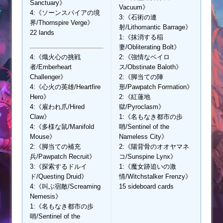
Sanctuary》
Vacuum》
4:《ソーンスパイアの境
3:《石術の連
界/Thornspire Verge》
射/Lithomantic Barrage》
22 lands
1:《抹消する稲
妻/Obliterating Bolt》
4:《熾火心の挑戦
2:《強情なベイロ
者/Emberheart
ス/Obstinate Baloth》
Challenger》
2:《脚当ての陣
4:《心火の英雄/Heartfire
形/Pawpatch Formation》
Hero》
2:《紅蓮地
4:《雇われ爪/Hired
獄/Pyroclasm》
Claw》
1:《名もなき都市の歩
4:《多様な鼠/Manifold
哨/Sentinel of the
Mouse》
Nameless City》
2:《脚当ての補充
2:《陽背骨のオオヤマネ
兵/Pawpatch Recruit》
コ/Sunspine Lynx》
3:《探索するドルイ
1:《魔女跡追いの激
ド/Questing Druid》
情/Witchstalker Frenzy》
4:《叫ぶ宿敵/Screaming
15 sideboard cards
Nemesis》
1:《名もなき都市の歩
哨/Sentinel of the