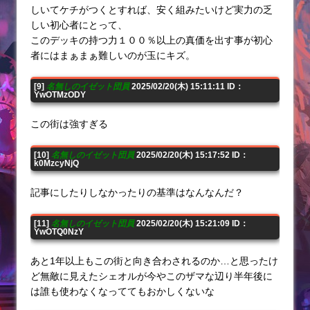
しいてケチがつくとすれば、安く組みたいけど実力の乏
しい初心者にとって、
このデッキの持つ力１００％以上の真価を出す事が初心
者にはまぁまぁ難しいのが玉にキズ。
[9]
名無しのイゼット団員
2025/02/20(木) 15:11:11 ID：
YwOTMzODY
この街は強すぎる
[10]
名無しのイゼット団員
2025/02/20(木) 15:17:52 ID：
k0MzcyNjQ
記事にしたりしなかったりの基準はなんなんだ？
[11]
名無しのイゼット団員
2025/02/20(木) 15:21:09 ID：
YwOTQ0NzY
あと1年以上もこの街と向き合わされるのか…と思ったけ
ど無敵に見えたシェオルが今やこのザマな辺り半年後に
は誰も使わなくなっててもおかしくないな