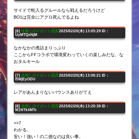
サイドで蛇入るグルールなら戦えるだろうけど
BO1は完全にアグロ死んでるよね
[6]
名無しのイゼット団員
2025/02/20(木) 13:05:29 ID：
UyMTQxNjM
なかなかの煮詰まりっぷり
ここからFFコラボで環境変わっていくの楽しみだな。な
おタルキール
[7]
名無しのイゼット団員
2025/02/20(木) 13:06:21 ID：
I5MjEyODU
レアがあんまりないバウンスありがてえ
[8]
名無しのイゼット団員
2025/02/20(木) 13:20:38 ID：
M1NTk4MTc
>>7
わかる。
安い！強い！の二徳なのは良い事。