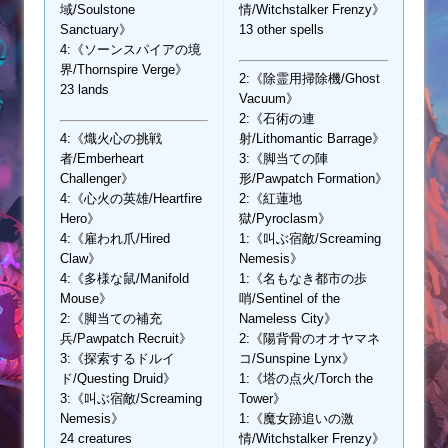
域/Soulstone
情/Witchstalker Frenzy》
Sanctuary》
13 other spells
4:《ソーンスパイアの境
界/Thornspire Verge》
2:《除霊用掃除機/Ghost
23 lands
Vacuum》
2:《石術の連
4:《熾火心の挑戦
射/Lithomantic Barrage》
者/Emberheart
3:《脚当ての陣
Challenger》
形/Pawpatch Formation》
4:《心火の英雄/Heartfire
2:《紅蓮地
Hero》
獄/Pyroclasm》
4:《雇われ爪/Hired
1:《叫ぶ宿敵/Screaming
Claw》
Nemesis》
4:《多様な鼠/Manifold
1:《名もなき都市の歩
Mouse》
哨/Sentinel of the
2:《脚当ての補充
Nameless City》
兵/Pawpatch Recruit》
2:《陽背骨のオオヤマネ
3:《探索するドルイ
コ/Sunspine Lynx》
ド/Questing Druid》
1:《塔の点火/Torch the
3:《叫ぶ宿敵/Screaming
Tower》
Nemesis》
1:《魔女跡追いの激
24 creatures
情/Witchstalker Frenzy》