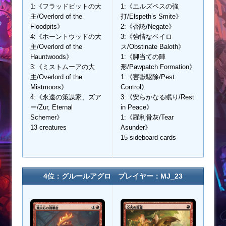
1:《フラッドピットの大
1:《エルズペスの強
主/Overlord of the
打/Elspeth’s Smite》
Floodpits》
2:《否認/Negate》
4:《ホーントウッドの大
3:《強情なベイロ
主/Overlord of the
ス/Obstinate Baloth》
Hauntwoods》
1:《脚当ての陣
3:《ミストムーアの大
形/Pawpatch Formation》
主/Overlord of the
1:《害獣駆除/Pest
Mistmoors》
Control》
4:《永遠の策謀家、ズア
3:《安らかなる眠り/Rest
ー/Zur, Eternal
in Peace》
Schemer》
1:《羅利骨灰/Tear
13 creatures
Asunder》
15 sideboard cards
4位：グルールアグロ プレイヤー：MJ_23