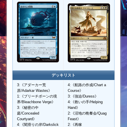
デッキリスト
3:《アダーカー荒
4:《航路の作成/Chart a
原/Adarkar Wastes》
Course》
1:《ブリーチボーンの境
3:《強迫/Duress》
界/Bleachbone Verge》
4:《救いの手/Helping
3:《秘密の中
Hand》
庭/Concealed
2:《沼地の晩餐会/Quag
Courtyard》
Feast》
4:《闇滑りの岸/Darkslick
2:《再稼