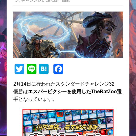
ン
,
チャレンジ
// 29 Comments
T
Li
H
F
w
n
at
a
2月14日に行われたスタンダードチャレンジ32。
itt
e
e
c
優勝は
エスパーピクシー
を使用したTheRatZoo選
er
n
e
手
となっています。
a
b
o
o