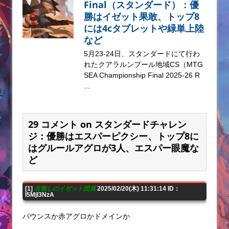
Final（スタンダード）：優
勝はイゼット果敢、トップ8
には4cタブレットや緑単上陸
など
5月23-24日、スタンダードにて行わ
れたクアラルンプール地域CS（MTG
SEA Championship Final 2025-26 R
...
29 コメント on スタンダードチャレン
ジ：優勝はエスパーピクシー、トップ8に
はグルールアグロが3人、エスパー眼魔な
ど
[1]
名無しのイゼット団員
2025/02/20(木) 11:31:14 ID：
I5MjI3NzA
バウンスか赤アグロかドメインか