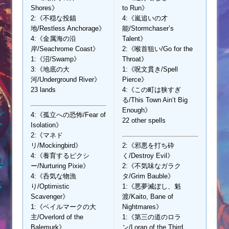
Shores》
to Run》
2:《不穏な投錨
4:《嵐追いの才
地/Restless Anchorage》
能/Stormchaser’s
4:《金属海の沿
Talent》
岸/Seachrome Coast》
2:《喉首狙い/Go for the
1:《沼/Swamp》
Throat》
3:《地底の大
1:《呪文貫き/Spell
河/Underground River》
Pierce》
23 lands
4:《この町は狭すぎ
る/This Town Ain’t Big
Enough》
4:《孤立への恐怖/Fear of
22 other spells
Isolation》
2:《マネド
リ/Mockingbird》
2:《邪悪を打ち砕
4:《養育するピクシ
く/Destroy Evil》
ー/Nurturing Pixie》
2:《不気味なガラク
4:《呑気な物漁
タ/Grim Bauble》
り/Optimistic
1:《悪夢滅ぼし、魁
Scavenger》
渡/Kaito, Bane of
1:《ベイルマークの大
Nightmares》
主/Overlord of the
1:《第三の道のロラ
Balemurk》
ン/Loran of the Third