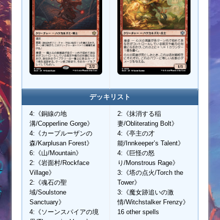
デッキリスト
4:《銅線の地
2:《抹消する稲
溝/Copperline Gorge》
妻/Obliterating Bolt》
4:《カープルーザンの
4:《亭主の才
森/Karplusan Forest》
能/Innkeeper’s Talent》
6:《山/Mountain》
4:《巨怪の怒
2:《岩面村/Rockface
り/Monstrous Rage》
Village》
3:《塔の点火/Torch the
2:《魂石の聖
Tower》
域/Soulstone
3:《魔女跡追いの激
Sanctuary》
情/Witchstalker Frenzy》
4:《ソーンスパイアの境
16 other spells