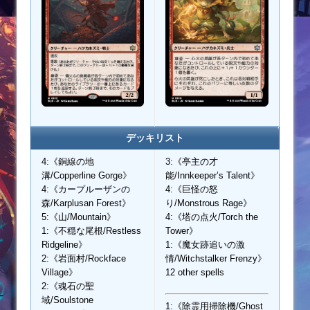
デッキリスト
4:《銅線の地
3:《亭主の才
溝/Copperline Gorge》
能/Innkeeper’s Talent》
4:《カープルーザンの
4:《巨怪の怒
森/Karplusan Forest》
り/Monstrous Rage》
5:《山/Mountain》
4:《塔の点火/Torch the
1:《不穏な尾根/Restless
Tower》
Ridgeline》
1:《魔女跡追いの激
2:《岩面村/Rockface
情/Witchstalker Frenzy》
Village》
12 other spells
2:《魂石の聖
域/Soulstone
1:《除霊用掃除機/Ghost