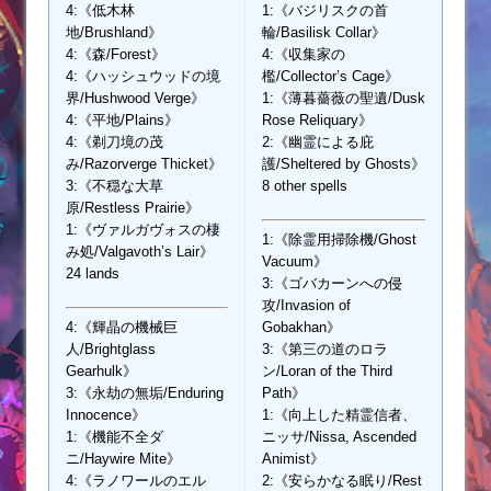
4:《低木林
1:《バジリスクの首
地/Brushland》
輪/Basilisk Collar》
4:《森/Forest》
4:《収集家の
4:《ハッシュウッドの境
檻/Collector’s Cage》
界/Hushwood Verge》
1:《薄暮薔薇の聖遺/Dusk
4:《平地/Plains》
Rose Reliquary》
4:《剃刀境の茂
2:《幽霊による庇
み/Razorverge Thicket》
護/Sheltered by Ghosts》
3:《不穏な大草
8 other spells
原/Restless Prairie》
1:《ヴァルガヴォスの棲
1:《除霊用掃除機/Ghost
み処/Valgavoth’s Lair》
Vacuum》
24 lands
3:《ゴバカーンへの侵
攻/Invasion of
4:《輝晶の機械巨
Gobakhan》
人/Brightglass
3:《第三の道のロラ
Gearhulk》
ン/Loran of the Third
3:《永劫の無垢/Enduring
Path》
Innocence》
1:《向上した精霊信者、
1:《機能不全ダ
ニッサ/Nissa, Ascended
ニ/Haywire Mite》
Animist》
4:《ラノワールのエル
2:《安らかなる眠り/Rest