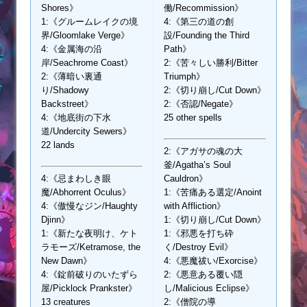
Shores》
働/Recommission》
1:《グルームレイクの境
4:《第三の道の創
界/Gloomlake Verge》
設/Founding the Third
4:《金属海の沿
Path》
岸/Seachrome Coast》
2:《苦々しい勝利/Bitter
2:《薄暗い裏通
Triumph》
り/Shadowy
2:《切り崩し/Cut Down》
Backstreet》
2:《否認/Negate》
4:《地底街の下水
25 other spells
道/Undercity Sewers》
22 lands
2:《アガサの魂の大
釜/Agatha’s Soul
4:《忌まわしき眼
Cauldron》
魔/Abhorrent Oculus》
1:《苦痛ある選定/Anoint
4:《傲慢なジン/Haughty
with Affliction》
Djinn》
1:《切り崩し/Cut Down》
1:《新たな夜明け、ケト
1:《邪悪を打ち砕
ラモーズ/Ketramose, the
く/Destroy Evil》
New Dawn》
4:《悪魔祓い/Exorcise》
4:《錠前破りのいたずら
2:《悪意ある覆い隠
屋/Picklock Prankster》
し/Malicious Eclipse》
13 creatures
2:《僧院の導