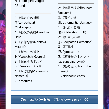
界/Thornspire Verge》
22 lands
2:《除霊用掃除機/Ghost
Vacuum》
4:《熾火心の挑戦
3:《石術の連
者/Emberheart
射/Lithomantic Barrage》
Challenger》
1:《抹消する稲
4:《心火の英雄/Heartfire
妻/Obliterating Bolt》
Hero》
2:《脚当ての陣
4:《多様な鼠/Manifold
形/Pawpatch Formation》
Mouse》
3:《紅蓮地
4:《脚当ての補充
獄/Pyroclasm》
兵/Pawpatch Recruit》
3:《陽背骨のオオヤマネ
2:《探索するドルイ
コ/Sunspine Lynx》
ド/Questing Druid》
1:《塔の点火/Torch the
4:《叫ぶ宿敵/Screaming
Tower》
Nemesis》
15 sideboard cards
22 creatures
7位：エスパー眼魔 プレイヤー：rushi_00