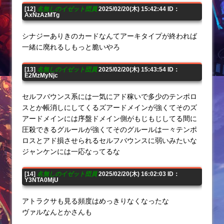
[12]
名無しのイゼット団員
2025/02/20(木) 15:42:44 ID：
AxNzAzMTg
シナジーありきのカードなんてアーキタイプが終われば
一緒に廃れるしもっと脆いやろ
[13]
名無しのイゼット団員
2025/02/20(木) 15:43:54 ID：
E2MzMyNjc
セルフバウンス系には一気にアド稼いで多少のテンポロ
スとか帳消しにしてくるズアードメインが強くてそのズ
アードメインには序盤ドメイン側がもじもじしてる間に
圧殺できるグルールが強くてそのグルールは一々テンポ
ロスとアド損させられるセルフバウンスに弱いみたいな
ジャンケンには一応なってるな
[14]
名無しのイゼット団員
2025/02/20(木) 16:02:03 ID：
Y3NTA0MjU
アトラクサも見る頻度はめっきりなくなったな
ヴァルなんとかさんも