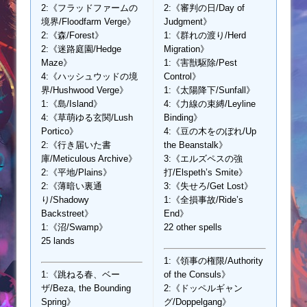
2:《フラッドファームの
2:《審判の日/Day of
境界/Floodfarm Verge》
Judgment》
2:《森/Forest》
1:《群れの渡り/Herd
2:《迷路庭園/Hedge
Migration》
Maze》
1:《害獣駆除/Pest
4:《ハッシュウッドの境
Control》
界/Hushwood Verge》
1:《太陽降下/Sunfall》
1:《島/Island》
4:《力線の束縛/Leyline
4:《草萌ゆる玄関/Lush
Binding》
Portico》
4:《豆の木をのぼれ/Up
2:《行き届いた書
the Beanstalk》
庫/Meticulous Archive》
3:《エルズペスの強
2:《平地/Plains》
打/Elspeth’s Smite》
2:《薄暗い裏通
3:《失せろ/Get Lost》
り/Shadowy
1:《全損事故/Ride’s
Backstreet》
End》
1:《沼/Swamp》
22 other spells
25 lands
1:《領事の権限/Authority
1:《跳ねる春、ベー
of the Consuls》
ザ/Beza, the Bounding
2:《ドッペルギャン
Spring》
グ/Doppelgang》