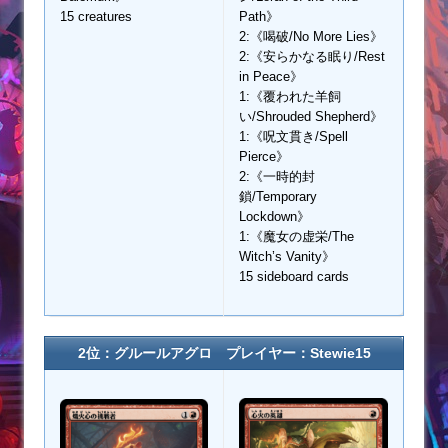
15 creatures
Path》
2:《喝破/No More Lies》
2:《安らかなる眠り/Rest
in Peace》
1:《覆われた羊飼
い/Shrouded Shepherd》
1:《呪文貫き/Spell
Pierce》
2:《一時的封
鎖/Temporary
Lockdown》
1:《魔女の虚栄/The
Witch’s Vanity》
15 sideboard cards
2位：グルールアグロ プレイヤー：Stewie15