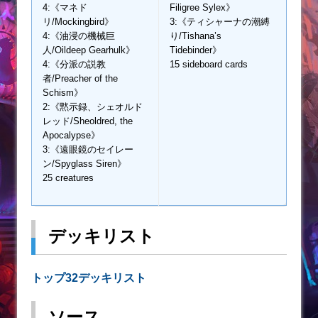
4:《マネド
Filigree Sylex》
リ/Mockingbird》
3:《ティシャーナの潮縛
4:《油浸の機械巨
り/Tishana’s
人/Oildeep Gearhulk》
Tidebinder》
4:《分派の説教
15 sideboard cards
者/Preacher of the
Schism》
2:《黙示録、シェオルド
レッド/Sheoldred, the
Apocalypse》
3:《遠眼鏡のセイレー
ン/Spyglass Siren》
25 creatures
デッキリスト
トップ32デッキリスト
ソース