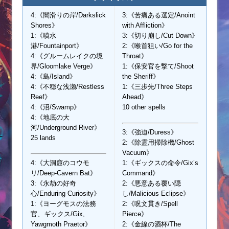
4:《闇滑りの岸/Darkslick
3:《苦痛ある選定/Anoint
Shores》
with Affliction》
1:《噴水
3:《切り崩し/Cut Down》
港/Fountainport》
2:《喉首狙い/Go for the
4:《グルームレイクの境
Throat》
界/Gloomlake Verge》
1:《保安官を撃て/Shoot
4:《島/Island》
the Sheriff》
4:《不穏な浅瀬/Restless
1:《三歩先/Three Steps
Reef》
Ahead》
4:《沼/Swamp》
10 other spells
4:《地底の大
河/Underground River》
3:《強迫/Duress》
25 lands
2:《除霊用掃除機/Ghost
Vacuum》
4:《大洞窟のコウモ
1:《ギックスの命令/Gix’s
リ/Deep-Cavern Bat》
Command》
3:《永劫の好奇
2:《悪意ある覆い隠
心/Enduring Curiosity》
し/Malicious Eclipse》
1:《ヨーグモスの法務
2:《呪文貫き/Spell
官、ギックス/Gix,
Pierce》
Yawgmoth Praetor》
2:《金線の酒杯/The