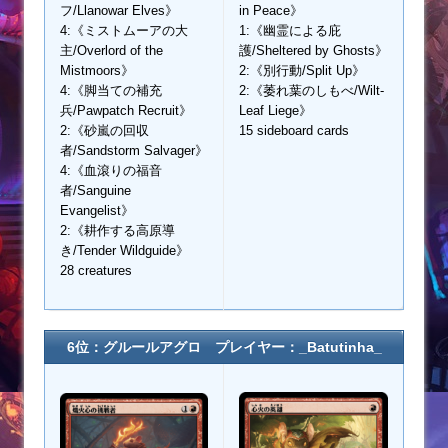
フ/Llanowar Elves》
in Peace》
4:《ミストムーアの大
1:《幽霊による庇
主/Overlord of the
護/Sheltered by Ghosts》
Mistmoors》
2:《別行動/Split Up》
4:《脚当ての補充
2:《萎れ葉のしもべ/Wilt-
兵/Pawpatch Recruit》
Leaf Liege》
2:《砂嵐の回収
15 sideboard cards
者/Sandstorm Salvager》
4:《血滾りの福音
者/Sanguine
Evangelist》
2:《耕作する高原導
き/Tender Wildguide》
28 creatures
6位：グルールアグロ プレイヤー：_Batutinha_