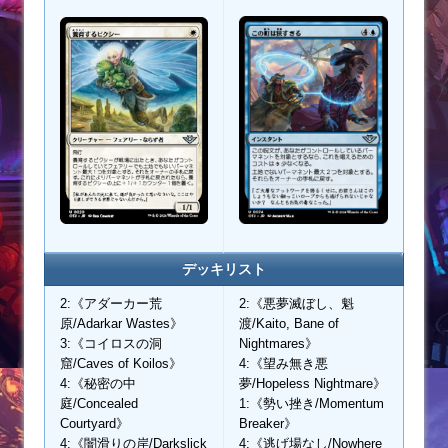
デッキリスト
2:《アダーカー荒
2:《悪夢滅ぼし、魁
原/Adarkar Wastes》
渡/Kaito, Bane of
3:《コイロスの洞
Nightmares》
窟/Caves of Koilos》
4:《望み無き悪
4:《秘密の中
夢/Hopeless Nightmare》
庭/Concealed
1:《勢い挫き/Momentum
Courtyard》
Breaker》
4:《闇滑りの岸/Darkslick
4:《逃げ場なし/Nowhere