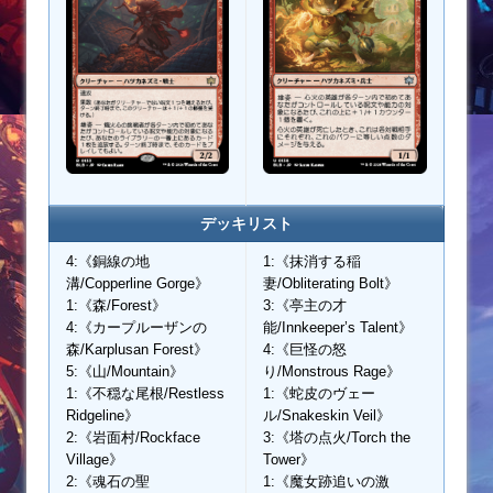
デッキリスト
4:《銅線の地
1:《抹消する稲
溝/Copperline Gorge》
妻/Obliterating Bolt》
1:《森/Forest》
3:《亭主の才
4:《カープルーザンの
能/Innkeeper’s Talent》
森/Karplusan Forest》
4:《巨怪の怒
5:《山/Mountain》
り/Monstrous Rage》
1:《不穏な尾根/Restless
1:《蛇皮のヴェー
Ridgeline》
ル/Snakeskin Veil》
2:《岩面村/Rockface
3:《塔の点火/Torch the
Village》
Tower》
2:《魂石の聖
1:《魔女跡追いの激