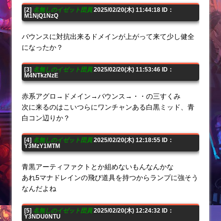
[2]
名無しのイゼット団員
2025/02/20(木) 11:44:18 ID：
M1NjQ1NzQ
バウンスに対抗出来るドメインが上がって来て少し健全
になったか？
[3]
名無しのイゼット団員
2025/02/20(木) 11:53:46 ID：
M4NTkzNzE
赤系アグロ→ドメイン→バウンス→・・の三すくみ
次に来るのはこいつらにワンチャンある白黒ミッド、青
白コン辺りか？
[4]
名無しのイゼット団員
2025/02/20(木) 12:18:55 ID：
Y3MzY1MTM
青黒アーティファクトとか組めないもんなんかな
あれ5マナドレインの飛び道具を持つからランプに強そう
なんだよね
[5]
名無しのイゼット団員
2025/02/20(木) 12:24:32 ID：
Y3NDU0NTU