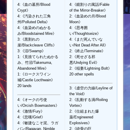
4:《血の墓所/Blood
4:《鏡割りの寓話/Fable
Crypt》
of the Mirror-Breaker》
4:《汚染された三角
2:《血染めの月/Blood
州/Polluted Delta》
Moon》
4:《血染めのぬかる
4:《思考囲
み/Bloodstained Mire》
い/Thoughtseize》
3:《黒割れの
4:《まだ死んでいな
崖/Blackcleave Cliffs》
い/Not Dead After All》
3:《沼/Swamp》
2:《終止/Terminate》
1:《見捨てられたぬかる
2:《死せざる邪
み、竹沼/Takenuma,
悪/Undying Evil》
Abandoned Mire》
2:《稲妻/Lightning Bolt》
1:《ロークスワイン
20 other spells
城/Castle Locthwain》
20 lands
3:《虚空の力線/Leyline of
the Void》
4:《オークの弓使
2:《乱動する渦/Roiling
い/Orcish Bowmasters》
Vortex》
4:《激情/Fury》
2:《仕組まれた爆
4:《悲嘆/Grief》
薬/Engineered
4:《敏捷なこそ泥、ラガ
Explosives》
バン/Ragavan, Nimble
2:《砕骨の巨