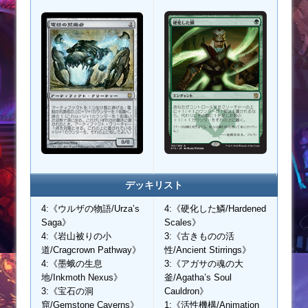
デッキリスト
4:《ウルザの物語/Urza’s
4:《硬化した鱗/Hardened
Saga》
Scales》
4:《岩山被りの小
3:《古きものの活
道/Cragcrown Pathway》
性/Ancient Stirrings》
4:《墨蛾の生息
3:《アガサの魂の大
地/Inkmoth Nexus》
釜/Agatha’s Soul
3:《宝石の洞
Cauldron》
窟/Gemstone Caverns》
1:《活性機構/Animation