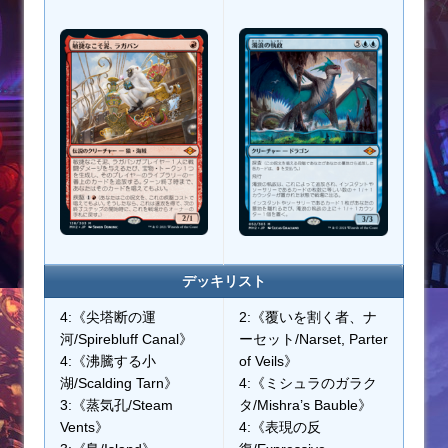
デッキリスト
4:《尖塔断の運
2:《覆いを割く者、ナ
河/Spirebluff Canal》
ーセット/Narset, Parter
4:《沸騰する小
of Veils》
湖/Scalding Tarn》
4:《ミシュラのガラク
3:《蒸気孔/Steam
タ/Mishra’s Bauble》
Vents》
4:《表現の反