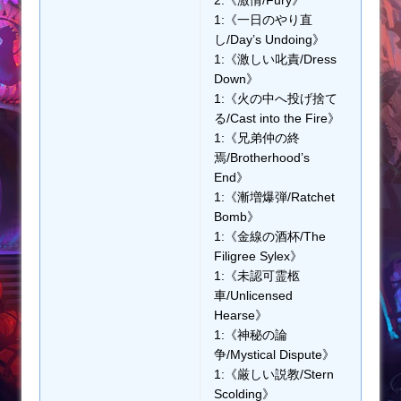
1:《一日のやり直
し/Day’s Undoing》
1:《激しい叱責/Dress
Down》
1:《火の中へ投げ捨て
る/Cast into the Fire》
1:《兄弟仲の終
焉/Brotherhood’s
End》
1:《漸増爆弾/Ratchet
Bomb》
1:《金線の酒杯/The
Filigree Sylex》
1:《未認可霊柩
車/Unlicensed
Hearse》
1:《神秘の論
争/Mystical Dispute》
1:《厳しい説教/Stern
Scolding》