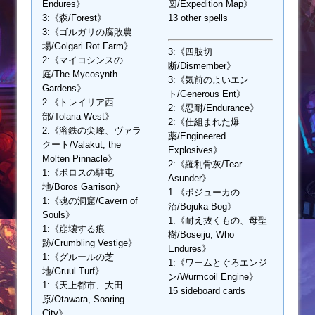
Endures》
図/Expedition Map》
3:《森/Forest》
13 other spells
3:《ゴルガリの腐敗農
場/Golgari Rot Farm》
3:《四肢切
2:《マイコシンスの
断/Dismember》
庭/The Mycosynth
3:《気前のよいエン
Gardens》
ト/Generous Ent》
2:《トレイリア西
2:《忍耐/Endurance》
部/Tolaria West》
2:《仕組まれた爆
2:《溶鉄の尖峰、ヴァラ
薬/Engineered
クート/Valakut, the
Explosives》
Molten Pinnacle》
2:《羅利骨灰/Tear
1:《ボロスの駐屯
Asunder》
地/Boros Garrison》
1:《ボジューカの
1:《魂の洞窟/Cavern of
沼/Bojuka Bog》
Souls》
1:《耐え抜くもの、母聖
1:《崩壊する痕
樹/Boseiju, Who
跡/Crumbling Vestige》
Endures》
1:《グルールの芝
1:《ワームとぐろエンジ
地/Gruul Turf》
ン/Wurmcoil Engine》
1:《天上都市、大田
15 sideboard cards
原/Otawara, Soaring
City》