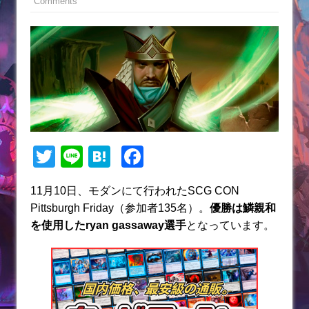
Comments
T
Li
H
F
w
n
at
a
11月10日、モダンにて行われたSCG CON
itt
e
e
c
Pittsburgh Friday（参加者135名）。
優勝は鱗親和
er
n
e
を使用したryan gassaway選手
となっています。
a
b
o
o