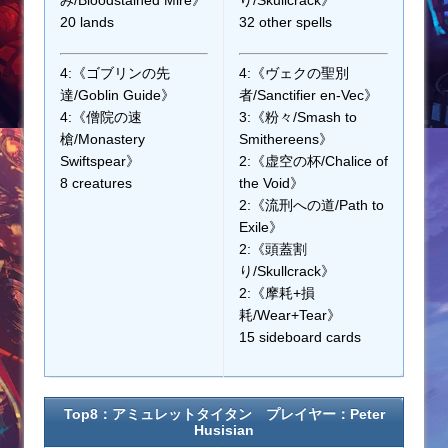
20 lands
32 other spells
4:《ゴブリンの先
4:《ヴェクの聖別
達/Goblin Guide》
者/Sanctifier en-Vec》
4:《僧院の速
3:《粉々/Smash to
槍/Monastery
Smithereens》
Swiftspear》
2:《虚空の杯/Chalice of
8 creatures
the Void》
2:《流刑への道/Path to
Exile》
2:《頭蓋割
り/Skullcrack》
2:《摩耗+損
耗/Wear+Tear》
15 sideboard cards
Top8：アミュレットタイタン プレイヤー：Peter
Husisian