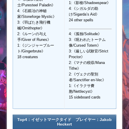
1:《影槍/Shadowspear》
士/Puresteel Paladin》
4:《シガルダの助
4:《石鍛冶の神秘
け/Sigarda’s Aid》
家/Stoneforge Mystic》
24 other spells
3:《羽ばたき飛行機
械/Ornithopter》
2:《ルーンの与え
4:《孤独/Solitude》
手/Giver of Runes》
3:《呪われたトーテム
1:《ジンジャーブルー
像/Cursed Totem》
ト/Gingerbrute》
3:《厳しい試験官/Strict
18 creatures
Proctor》
2:《マナの税収/Mana
Tithe》
2:《ヴェクの聖別
者/Sanctifier en-Vec》
1:《イラクサ嚢
胞/Nettlecyst》
15 sideboard cards
Top4：イゼットマークタイド プレイヤー：Jakob
Heckert