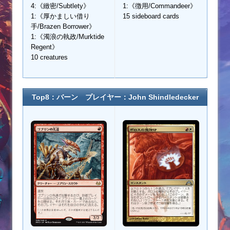
4:《緻密/Subtlety》
1:《徴用/Commandeer》
1:《厚かましい借り
15 sideboard cards
手/Brazen Borrower》
1:《濁浪の執政/Murktide
Regent》
10 creatures
Top8：バーン プレイヤー：John Shindledecker