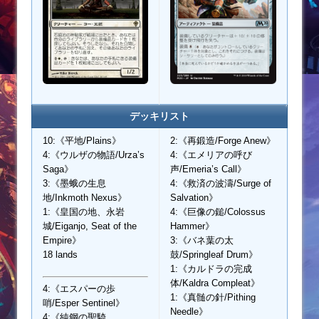
デッキリスト
10:《平地/Plains》
2:《再鍛造/Forge Anew》
4:《ウルザの物語/Urza’s
4:《エメリアの呼び
Saga》
声/Emeria’s Call》
3:《墨蛾の生息
4:《救済の波濤/Surge of
地/Inkmoth Nexus》
Salvation》
1:《皇国の地、永岩
4:《巨像の鎚/Colossus
城/Eiganjo, Seat of the
Hammer》
Empire》
3:《バネ葉の太
18 lands
鼓/Springleaf Drum》
1:《カルドラの完成
体/Kaldra Compleat》
4:《エスパーの歩
1:《真髄の針/Pithing
哨/Esper Sentinel》
Needle》
4:《純鋼の聖騎