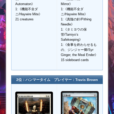
Automaton》
Mirror》
1:《機能不全ダ
1:《機能不全ダ
ニ/Haywire Mite》
ニ/Haywire Mite》
21 creatures
1:《真髄の針/Pithing
Needle》
1:《タミヨウの保
管/Tamiyo’s
Safekeeping》
1:《食事を終わらせるも
の、ジンジャー卿/Syr
Ginger, the Meal Ender》
15 sideboard cards
2位：ハンマータイム プレイヤー：Travis Brown