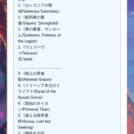
1:《セレズニアの聖
域/Selesnya Sanctuary》
1:《処刑者の要
塞/Slayers’ Stronghold》
1:《軍の要塞、サンホー
ム/Sunhome, Fortress of
the Legion》
1:《ヴェズーヴ
ァ/Vesuva》
32 lands
4:《樹上の草食
獣/Arboreal Grazer》
4:《イリーシア木立のド
ライアド/Dryad of the
Ilysian Grove》
4:《原始のタイタ
ン/Primeval Titan》
2:《迷える探求者、
梓/Azusa, Lost but
Seeking》
1:《耕作する巨