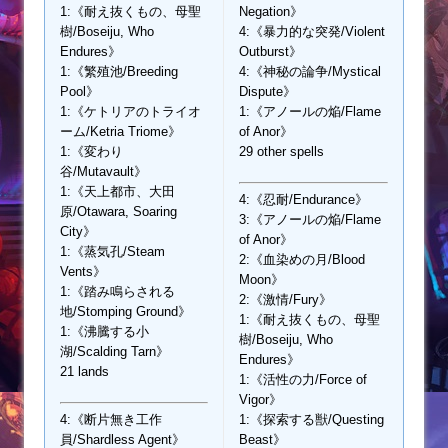
1:《耐え抜くもの、母聖
Negation》
樹/Boseiju, Who
4:《暴力的な突発/Violent
Endures》
Outburst》
1:《繁殖池/Breeding
4:《神秘の論争/Mystical
Pool》
Dispute》
1:《ケトリアのトライオ
1:《アノールの焔/Flame
ーム/Ketria Triome》
of Anor》
1:《変わり
29 other spells
谷/Mutavault》
1:《天上都市、大田
4:《忍耐/Endurance》
原/Otawara, Soaring
3:《アノールの焔/Flame
City》
of Anor》
1:《蒸気孔/Steam
2:《血染めの月/Blood
Vents》
Moon》
1:《踏み鳴らされる
2:《激情/Fury》
地/Stomping Ground》
1:《耐え抜くもの、母聖
1:《沸騰する小
樹/Boseiju, Who
湖/Scalding Tarn》
Endures》
21 lands
1:《活性の力/Force of
Vigor》
4:《断片無き工作
1:《探索する獣/Questing
員/Shardless Agent》
Beast》