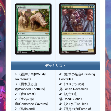
デッキリスト
4:《霧深い雨林/Misty
4:《衝撃の足音/Crashing
Rainforest》
Footfalls》
3:《樹木茂る山
4:《ロリアンの発
麓/Wooded Foothills》
見/Lórien Revealed》
2:《森/Forest》
4:《死亡+退
2:《宝石の洞
場/Dead+Gone》
窟/Gemstone Caverns》
4:《火+氷/Fire+Ice》
2:《島/Island》
4:《否定の力/Force of