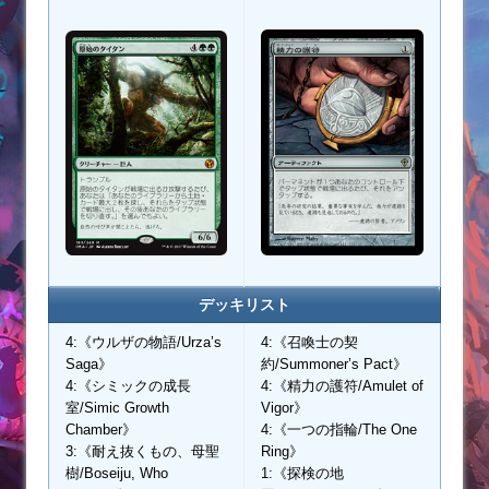
デッキリスト
4:《ウルザの物語/Urza’s
4:《召喚士の契
Saga》
約/Summoner’s Pact》
4:《シミックの成長
4:《精力の護符/Amulet of
室/Simic Growth
Vigor》
Chamber》
4:《一つの指輪/The One
3:《耐え抜くもの、母聖
Ring》
樹/Boseiju, Who
1:《探検の地