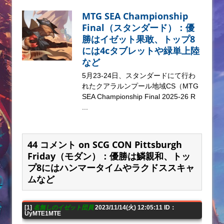
MTG SEA Championship
Final（スタンダード）：優
勝はイゼット果敢、トップ8
には4cタブレットや緑単上陸
など
5月23-24日、スタンダードにて行わ
れたクアラルンプール地域CS（MTG
SEA Championship Final 2025-26 R
...
44 コメント on SCG CON Pittsburgh
Friday（モダン）：優勝は鱗親和、トッ
プ8にはハンマータイムやラクドススキャ
ムなど
[1]
名無しのイゼット団員
2023/11/14(火) 12:05:11 ID：
UyMTE1MTE