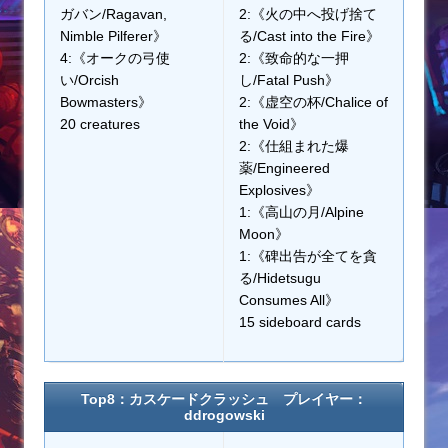
ガバン/Ragavan,
2:《火の中へ投げ捨て
Nimble Pilferer》
る/Cast into the Fire》
4:《オークの弓使
2:《致命的な一押
い/Orcish
し/Fatal Push》
Bowmasters》
2:《虚空の杯/Chalice of
20 creatures
the Void》
2:《仕組まれた爆
薬/Engineered
Explosives》
1:《高山の月/Alpine
Moon》
1:《碑出告が全てを貪
る/Hidetsugu
Consumes All》
15 sideboard cards
Top8：カスケードクラッシュ プレイヤー：
ddrogowski