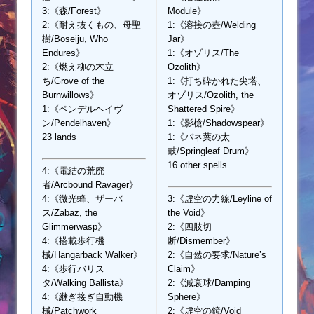
3:《森/Forest》
Module》
2:《耐え抜くもの、母聖
1:《溶接の壺/Welding
樹/Boseiju, Who
Jar》
Endures》
1:《オゾリス/The
2:《燃え柳の木立
Ozolith》
ち/Grove of the
1:《打ち砕かれた尖塔、
Burnwillows》
オゾリス/Ozolith, the
1:《ペンデルヘイヴ
Shattered Spire》
ン/Pendelhaven》
1:《影槍/Shadowspear》
23 lands
1:《バネ葉の太
鼓/Springleaf Drum》
16 other spells
4:《電結の荒廃
者/Arcbound Ravager》
4:《微光蜂、ザーバ
3:《虚空の力線/Leyline of
ス/Zabaz, the
the Void》
Glimmerwasp》
2:《四肢切
4:《搭載歩行機
断/Dismember》
械/Hangarback Walker》
2:《自然の要求/Nature’s
4:《歩行バリス
Claim》
タ/Walking Ballista》
2:《減衰球/Damping
4:《継ぎ接ぎ自動機
Sphere》
械/Patchwork
2:《虚空の鏡/Void