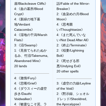
崖/Blackcleave Cliffs》
話/Fable of the Mirror-
4:《血の墓所/Blood
Breaker》
Crypt》
2:《血染めの月/Blood
4:《新緑の地下墓
Moon》
地/Verdant
4:《思考囲
Catacombs》
い/Thoughtseize》
4:《湿地の干潟/Marsh
4:《まだ死んでいな
Flats》
い/Not Dead After All》
3:《沼/Swamp》
2:《終止/Terminate》
1:《見捨てられたぬか
2:《稲妻/Lightning
るみ、竹沼/Takenuma,
Bolt》
Abandoned Mire》
2:《死せざる邪
20 lands
悪/Undying Evil》
20 other spells
4:《激情/Fury》
4:《悲嘆/Grief》
3:《虚空の力線/Leyline
4:《ダウスィーの虚空
of the Void》
歩き/Dauthi
2:《黙示録、シェオル
Voidwalker》
ドレッド/Sheoldred,
4:《敏捷なこそ泥、ラ
the Apocalypse》