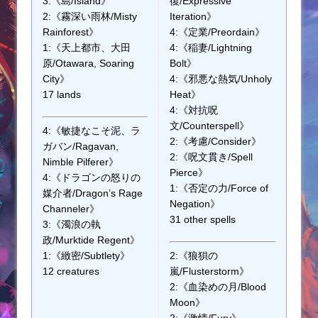
3:《島/Island》
復/Expressive
2:《霧深い雨林/Misty
Iteration》
Rainforest》
4:《定業/Preordain》
1:《天上都市、大田
4:《稲妻/Lightning
原/Otawara, Soaring
Bolt》
City》
4:《邪悪な熱気/Unholy
17 lands
Heat》
4:《対抗呪
文/Counterspell》
4:《敏捷なこそ泥、ラ
2:《考慮/Consider》
ガバン/Ragavan,
2:《呪文貫き/Spell
Nimble Pilferer》
Pierce》
4:《ドラゴンの怒りの
1:《否定の力/Force of
媒介者/Dragon’s Rage
Negation》
Channeler》
31 other spells
3:《濁浪の執
政/Murktide Regent》
1:《緻密/Subtlety》
2:《狼狽の
12 creatures
嵐/Flusterstorm》
2:《血染めの月/Blood
Moon》
2:《激情/Fury》