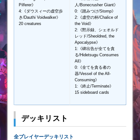
Pilferer》
人/Bonecrusher Giant》
4:《ダウスィーの虚空歩
0:《踏みつけ/Stomp》
き/Dauthi Voidwalker》
2:《虚空の杯/Chalice of
20 creatures
the Void》
2:《黙示録、シェオルド
レッド/Sheoldred, the
Apocalypse》
1:《碑出告が全てを貪
る/Hidetsugu Consumes
All》
0:《全てを貪る者の
器/Vessel of the All-
Consuming》
1:《終止/Terminate》
15 sideboard cards
デッキリスト
全プレイヤーデッキリスト