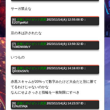
サーガ禁止な
[6]
名無しのイゼット団員
2023/11/14(火) 12:55:08 ID：
E2OTgwNzI
豆の木は許されたな
[7]
名無しのイゼット団員
2023/11/14(火) 13:50:32 ID：
YxMDM4MzY
いつもの
[8]
名無しのイゼット団員
2023/11/14(火) 14:16:03 ID：
Q0ODk5NTc
赤黒スキャムが20%って数字みたけど大会だと別に勝て
てるわけじゃないのかな
なんにせよさっさと指輪を一枚制限にすべき
[9]
名無しのイゼット団員
2023/11/14(火) 14:23:57 ID：
E2NzE5Njk