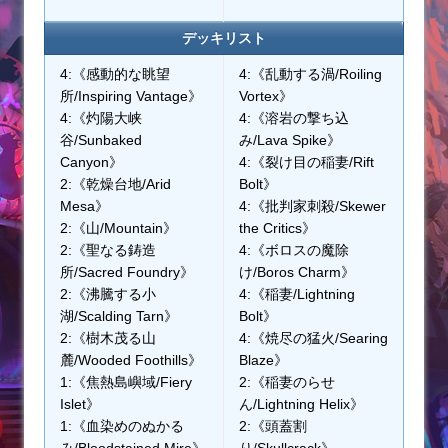
デッキリスト
4:《感動的な眺望
4:《乱動する渦/Roiling
所/Inspiring Vantage》
Vortex》
4:《灼陽大峡
4:《溶岩の撃ち込
谷/Sunbaked
み/Lava Spike》
Canyon》
4:《裂け目の稲妻/Rift
2:《乾燥台地/Arid
Bolt》
Mesa》
4:《批判家刺殺/Skewer
2:《山/Mountain》
the Critics》
2:《聖なる鋳造
4:《ボロスの魔除
所/Sacred Foundry》
け/Boros Charm》
2:《沸騰する小
4:《稲妻/Lightning
湖/Scalding Tarn》
Bolt》
2:《樹木茂る山
4:《焼尽の猛火/Searing
麓/Wooded Foothills》
Blaze》
1:《焦熱島嶼域/Fiery
2:《稲妻のらせ
Islet》
ん/Lightning Helix》
1:《血染めのぬかる
2:《頭蓋割
み/Bloodstained Mire》
り/Skullcrack》