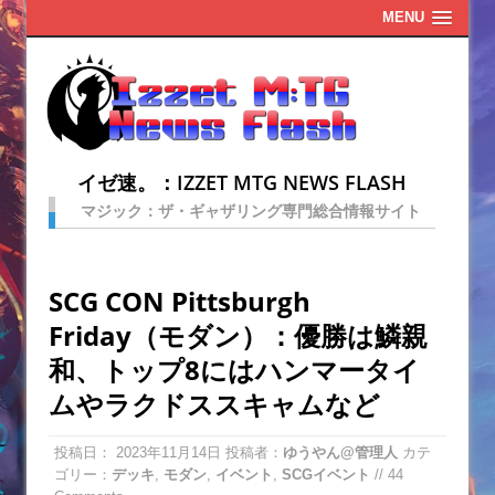
MENU
イゼ速。：IZZET MTG NEWS FLASH
マジック：ザ・ギャザリング専門総合情報サイト
SCG CON Pittsburgh
Friday（モダン）：優勝は鱗親
和、トップ8にはハンマータイ
ムやラクドススキャムなど
投稿日：
2023年11月14日
投稿者：
ゆうやん@管理人
カテ
ゴリー：
デッキ
,
モダン
,
イベント
,
SCGイベント
// 44