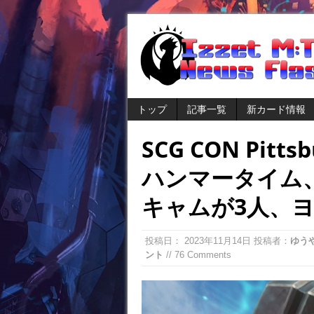
トップ
記事一覧
新カード情報
SCG CON Pitt
ハンマータイム
キャムが3人、
投稿日：
2023年11月14日
投稿者：
ゆう
ント
// 76 Comments