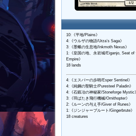
10:《平地/Plains》
4:《ウルザの物語/Urza’s Saga》
3:《墨蛾の生息地/Inkmoth Nexus》
1:《皇国の地、永岩城/Eiganjo, Seat of 
Empire》
18 lands
4:《エスパーの歩哨/Esper Sentinel》
4:《純鋼の聖騎士/Puresteel Paladin》
4:《石鍛冶の神秘家/Stoneforge Mystic
3:《羽ばたき飛行機械/Ornithopter》
2:《ルーンの与え手/Giver of Runes》
1:《ジンジャーブルート/Gingerbrute》
18 creatures