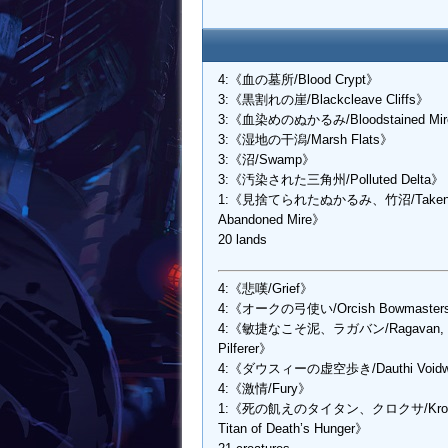
4:《血の墓所/Blood Crypt》
3:《黒割れの崖/Blackcleave Cliffs》
3:《血染めのぬかるみ/Bloodstained Mi
3:《湿地の干潟/Marsh Flats》
3:《沼/Swamp》
3:《汚染された三角州/Polluted Delta》
1:《見捨てられたぬかるみ、竹沼/Taken
Abandoned Mire》
20 lands
4:《悲嘆/Grief》
4:《オークの弓使い/Orcish Bowmaster
4:《敏捷なこそ泥、ラガバン/Ragavan, N
Pilferer》
4:《ダウスィーの虚空歩き/Dauthi Voidw
4:《激情/Fury》
1:《死の飢えのタイタン、クロクサ/Krox
Titan of Death’s Hunger》