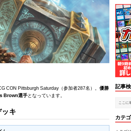
記事検
N Pittsburgh Saturday（参加者287名）。
優勝
 Brown選手
となっています。
デッキ
カテゴ