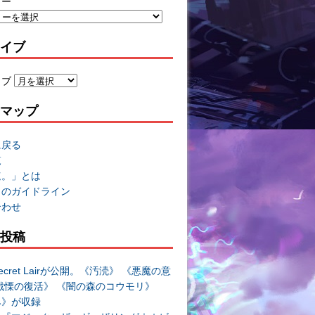
リー
イブ
イブ
マップ
に戻る
覧
速。」とは
トのガイドライン
合わせ
投稿
cret Lairが公開。《汚涜》 《悪魔の意
戦慄の復活》 《闇の森のコウモリ》
み》が収録