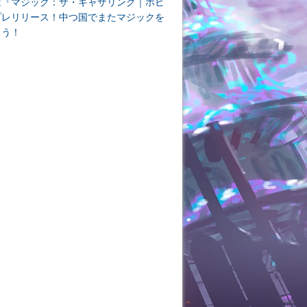
は『マジック：ザ・ギャザリング｜ホビ
プレリリース！中つ国でまたマジックを
よう！