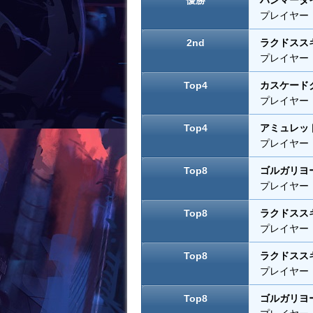
優勝
ハンマータ
k
プレイヤー：Tr
2nd
ラクドスス
プレイヤー：Co
Top4
カスケード
プレイヤー：H
Top4
アミュレッ
プレイヤー：Noa
Top8
ゴルガリヨ
プレイヤー：TJ
Top8
ラクドスス
プレイヤー：Je
Top8
ラクドスス
プレイヤー：St
Top8
ゴルガリヨ