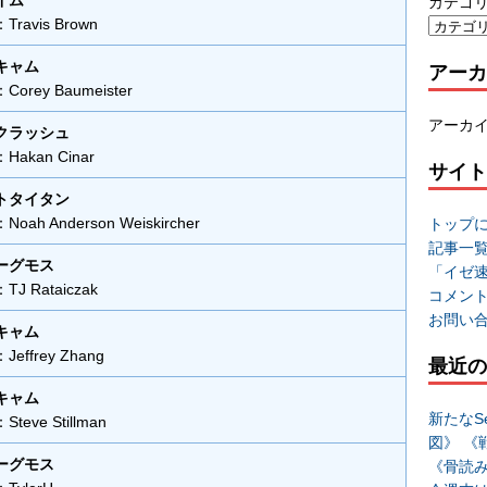
イム
カテゴ
avis Brown
キャム
アーカ
rey Baumeister
アーカ
クラッシュ
akan Cinar
サイト
トタイタン
h Anderson Weiskircher
トップ
記事一
ーグモス
「イゼ
 Rataiczak
コメン
お問い
キャム
ffrey Zhang
最近の
キャム
新たなSe
eve Stillman
図》 《
ーグモス
《骨読