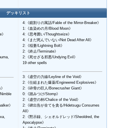
デッキリスト
4:《鏡割りの寓話/Fable of the Mirror-Breaker》
1:《血染めの月/Blood Moon》
re》
4:《思考囲い/Thoughtseize》
4:《まだ死んでいない/Not Dead After All》
2:《稲妻/Lightning Bolt》
2:《終止/Terminate》
uma,
2:《死せざる邪悪/Undying Evil》
19 other spells
3:《虚空の力線/Leyline of the Void》
2:《仕組まれた爆薬/Engineered Explosives》
s》
2:《砕骨の巨人/Bonecrusher Giant》
imble
0:《踏みつけ/Stomp》
2:《虚空の杯/Chalice of the Void》
alker》
2:《碑出告が全てを貪る/Hidetsugu Consumes
All》
a,
2:《黙示録、シェオルドレッド/Sheoldred, the
Apocalypse》