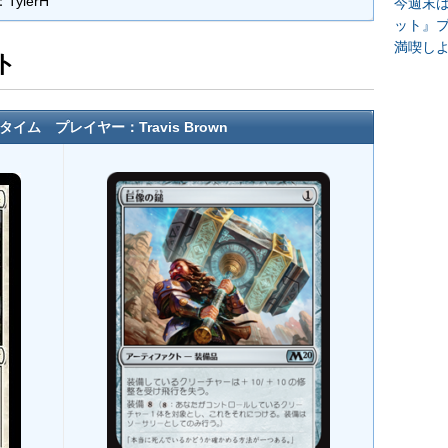
ylerH
今週末
ット』
満喫し
ト
イム プレイヤー：Travis Brown