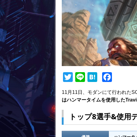
T
Li
H
F
w
n
at
a
11月11日、モダンにて行われたSCG CO
itt
e
e
c
はハンマータイムを使用したTravis
er
n
e
a
b
トップ8選手&使用
o
o