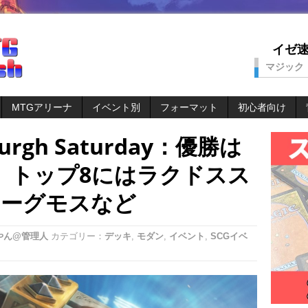
イゼ速。
マジック
MTGアリーナ
イベント別
フォーマット
初心者向け
sburgh Saturday：優勝は
、トップ8にはラクドスス
ヨーグモスなど
やん@管理人
カテゴリー：
デッキ
,
モダン
,
イベント
,
SCGイベ