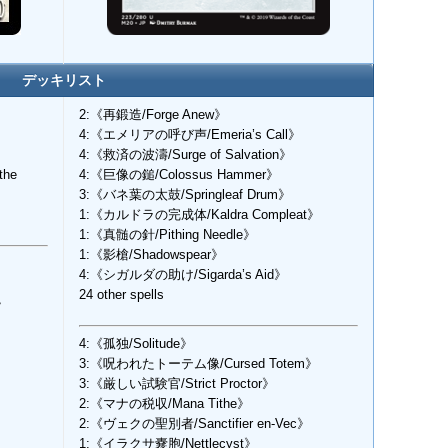
デッキリスト
2:《再鍛造/Forge Anew》
4:《エメリアの呼び声/Emeria’s Call》
4:《救済の波濤/Surge of Salvation》
the
4:《巨像の鎚/Colossus Hammer》
3:《バネ葉の太鼓/Springleaf Drum》
1:《カルドラの完成体/Kaldra Compleat》
1:《真髄の針/Pithing Needle》
1:《影槍/Shadowspear》
4:《シガルダの助け/Sigarda’s Aid》
24 other spells
》
4:《孤独/Solitude》
3:《呪われたトーテム像/Cursed Totem》
3:《厳しい試験官/Strict Proctor》
2:《マナの税収/Mana Tithe》
2:《ヴェクの聖別者/Sanctifier en-Vec》
1:《イラクサ嚢胞/Nettlecyst》