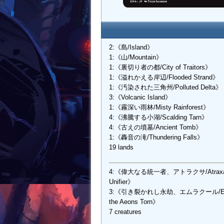
2:《島/Island》
1:《山/Mountain》
1:《裏切り者の都/City of Traitors》
1:《溢れかえる岸辺/Flooded Strand》
1:《汚染された三角州/Polluted Delta》
3:《Volcanic Island》
1:《霧深い雨林/Misty Rainforest》
4:《沸騰する小湖/Scalding Tarn》
4:《古えの墳墓/Ancient Tomb》
1:《轟音の滝/Thundering Falls》
19 lands
4:《偉大なる統一者、アトラクサ/Atraxa,
Unifier》
3:《引き裂かれし永劫、エムラクール/Emr
the Aeons Torn》
7 creatures