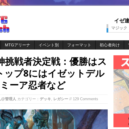
イゼ速。
マジック
MTGアリーナ
イベント別
フォーマット
初心者向け
ー神挑戦者決定戦：優勝はス
トップ8にはイゼットデル
ィミーア忍者など
ん@管理人
カテゴリー：
デッキ
,
レガシー
// 129 Comments