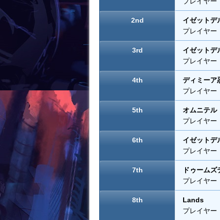
k
プレイヤー
2nd
イゼットデ
プレイヤー
3rd
イゼットデ
プレイヤー
4th
ディミーア
プレイヤー
5th
オムニテル
プレイヤー
6th
イゼットデ
プレイヤー
7th
ドゥームズ
プレイヤー
8th
Lands
プレイヤー