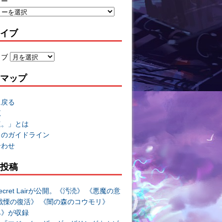
リー
イブ
イブ
マップ
に戻る
覧
速。」とは
トのガイドライン
合わせ
投稿
cret Lairが公開。《汚涜》 《悪魔の意
戦慄の復活》 《闇の森のコウモリ》
み》が収録