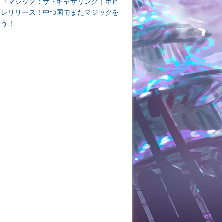
は『マジック：ザ・ギャザリング｜ホビ
プレリリース！中つ国でまたマジックを
よう！