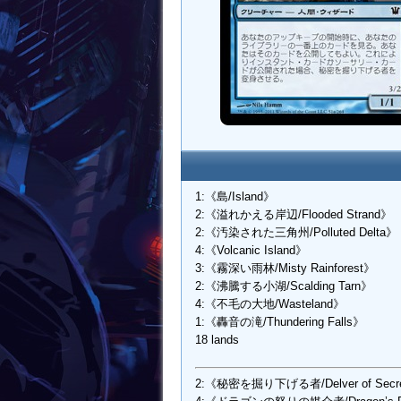
1:《島/Island》
2:《溢れかえる岸辺/Flooded Strand》
2:《汚染された三角州/Polluted Delta》
4:《Volcanic Island》
3:《霧深い雨林/Misty Rainforest》
2:《沸騰する小湖/Scalding Tarn》
4:《不毛の大地/Wasteland》
1:《轟音の滝/Thundering Falls》
18 lands
2:《秘密を掘り下げる者/Delver of Secr