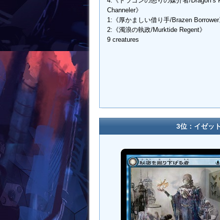
4:《ドラゴンの怒りの媒介者/Dragon’s R
Channeler》
1:《厚かましい借り手/Brazen Borrowe
2:《濁浪の執政/Murktide Regent》
9 creatures
3位：イゼッ