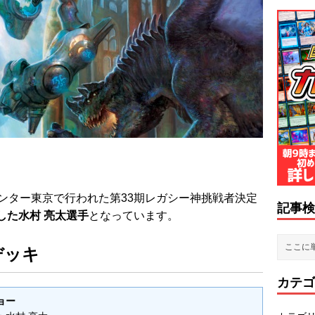
ンター東京で行われた第33期レガシー神挑戦者決定
記事検
した水村 亮太選手
となっています。
デッキ
カテゴ
ョー