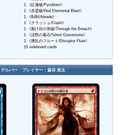
1:《紅蓮破/Pyroblast》
1:《赤霊破/Red Elemental Blast》
1:《削剥/Abrade》
1:《クラッシュ/Crash》
1:《裂け目の突破/Through the Breach》
1:《沈黙の墓石/Silent Gravestone》
2:《攪乱のフルート/Disruptor Flute》
15 sideboard cards
トデルバー プレイヤー：森谷 悠太