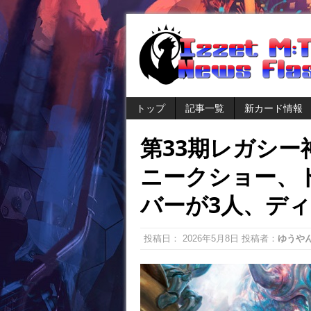
トップ
記事一覧
新カード情報
第33期レガシ
ニークショー、
バーが3人、デ
投稿日：
2026年5月8日
投稿者：
ゆうや