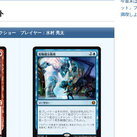
今週末
ット』
ト
満喫し
クショー プレイヤー：水村 亮太