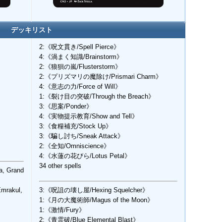
デッキリスト
2:《呪文貫き/Spell Pierce》
4:《渦まく知識/Brainstorm》
2:《狼狽の嵐/Flusterstorm》
2:《プリズマリの魔除け/Prismari Charm》
4:《意志の力/Force of Will》
1:《裂け目の突破/Through the Breach》
3:《思案/Ponder》
4:《実物提示教育/Show and Tell》
3:《食糧補充/Stock Up》
3:《騙し討ち/Sneak Attack》
2:《全知/Omniscience》
4:《水蓮の花びら/Lotus Petal》
34 other spells
 Grand
akul,
3:《呪詛の壊し屋/Hexing Squelcher》
1:《月の大魔術師/Magus of the Moon》
1:《激情/Fury》
2:《青霊破/Blue Elemental Blast》