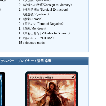
age
2:《水流破/Hydroblast》
2:《記憶への放逐/Consign to Memory》
r》
2:《外科的摘出/Surgical Extraction》
3:《紅蓮破/Pyroblast》
1:《削剥/Abrade》
2:《否定の力/Force of Negation》
1:《溶融/Meltdown》
1:《声も出せない/Unable to Scream》
1:《無のロッド/Null Rod》
15 sideboard cards
トデルバー プレイヤー：湯田 幸宏