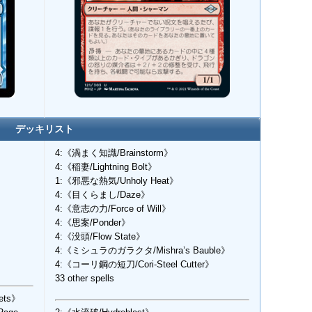
デッキリスト
4:《渦まく知識/Brainstorm》
4:《稲妻/Lightning Bolt》
1:《邪悪な熱気/Unholy Heat》
4:《目くらまし/Daze》
4:《意志の力/Force of Will》
4:《思案/Ponder》
4:《没頭/Flow State》
4:《ミシュラのガラクタ/Mishra’s Bauble》
4:《コーリ鋼の短刀/Cori-Steel Cutter》
33 other spells
ets》