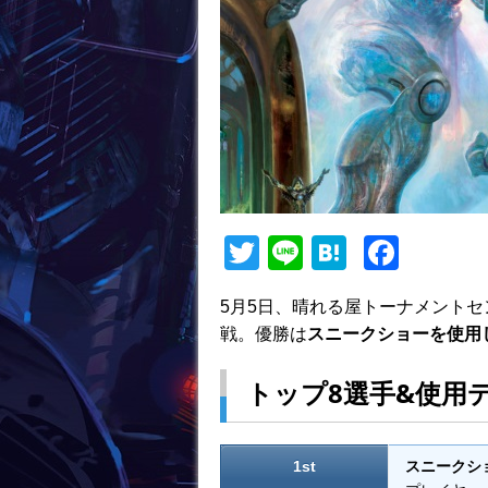
T
Li
H
F
w
n
at
a
5月5日、晴れる屋トーナメントセ
itt
e
e
c
戦。優勝は
スニークショー
を使用
er
n
e
a
b
トップ8選手&使用
o
o
1st
スニークシ