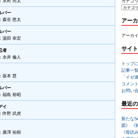
カテゴ
：水村 亮太
ルバー
アーカ
：森谷 悠太
ルバー
アーカ
：湯田 幸宏
サイト
忍者
：永井 倫人
トップ
記事一
：坂本 慧
「イゼ
コメン
ルバー
お問い
：福島 裕昭
最近の
デイ
：伴野 武虎
新たなSe
図》 《
《骨読
：廣澤 祐樹