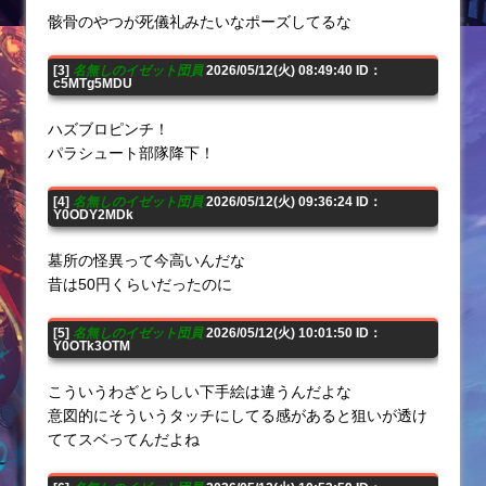
骸骨のやつが死儀礼みたいなポーズしてるな
[3]
名無しのイゼット団員
2026/05/12(火) 08:49:40 ID：
c5MTg5MDU
ハズブロピンチ！
パラシュート部隊降下！
[4]
名無しのイゼット団員
2026/05/12(火) 09:36:24 ID：
Y0ODY2MDk
墓所の怪異って今高いんだな
昔は50円くらいだったのに
[5]
名無しのイゼット団員
2026/05/12(火) 10:01:50 ID：
Y0OTk3OTM
こういうわざとらしい下手絵は違うんだよな
意図的にそういうタッチにしてる感があると狙いが透け
ててスベってんだよね