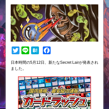
T
Li
H
F
w
n
at
a
日本時間の5月12日、新たなSecret Lairが発表され
itt
e
e
c
ました。
er
n
e
a
b
o
o
k