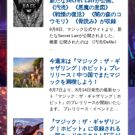
新たなSecret Lairが公開。
《汚涜》 《悪魔の意図》
《戦慄の復活》 《闇の森のコ
ウモリ》 《骨読み》が収録
8月8日、マジック公式サイトより、新
たなSecret Lairが公開されました。
概要 公開されたのは 《汚涜/Defile》
...
今週末は『マジック：ザ・ギ
ャザリング｜ホビット』プレ
リリース！中つ国でまたマジ
ックを満喫しよう！
8月7日より、8月14日発売の最新セッ
ト『マジック：ザ・ギャザリング｜ホ
ビット』のプレリリースが開始いたし
ます。 プレリリース・イベントと ...
『マジック：ザ・ギャザリン
グ | ホビット』に収録される