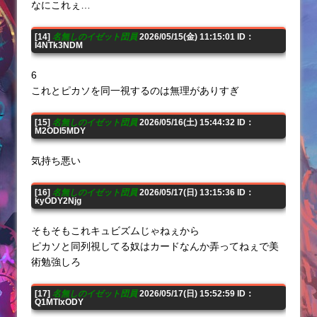
なにこれぇ…
[14]
名無しのイゼット団員
2026/05/15(金) 11:15:01 ID：
I4NTk3NDM
6
これとピカソを同一視するのは無理がありすぎ
[15]
名無しのイゼット団員
2026/05/16(土) 15:44:32 ID：
M2ODI5MDY
気持ち悪い
[16]
名無しのイゼット団員
2026/05/17(日) 13:15:36 ID：
kyODY2Njg
そもそもこれキュビズムじゃねぇから
ピカソと同列視してる奴はカードなんか弄ってねぇで美
術勉強しろ
[17]
名無しのイゼット団員
2026/05/17(日) 15:52:59 ID：
Q1MTIxODY