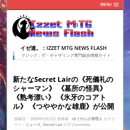
MENU
イゼ速。：IZZET MTG NEWS FLASH
マジック：ザ・ギャザリング専門総合情報サイト
新たなSecret Lairの《死儀礼の
シャーマン》 《墓所の怪異》
《熟考漂い》 《氷牙のコアト
ル》 《つややかな雄鹿》が公開
投稿日：
2026年5月12日
投稿者：
ゆうやん@管理人
カテゴ
リー：
ニュース
,
Secret Lair
// 17 Comments