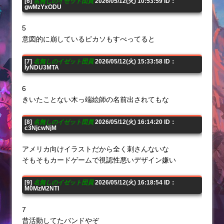
[6]
名無しのイゼット団員
2026/05/12(火) 10:53:59 ID：
gwMzYxODU
5
意図的に崩しているピカソもすべってると
[7]
名無しのイゼット団員
2026/05/12(火) 15:33:58 ID：
IyNDU3MTA
6
きいたことない木っ端絵師の名前出されてもな
[8]
名無しのイゼット団員
2026/05/12(火) 16:14:20 ID：
c3NjcwNjM
アメリカ向けイラストだから全く刺さんないな
そもそもカードゲームで視認性悪いデザイン嫌い
[9]
名無しのイゼット団員
2026/05/12(火) 16:18:54 ID：
M0MzM2NTI
7
昔活動してたバンドやぞ