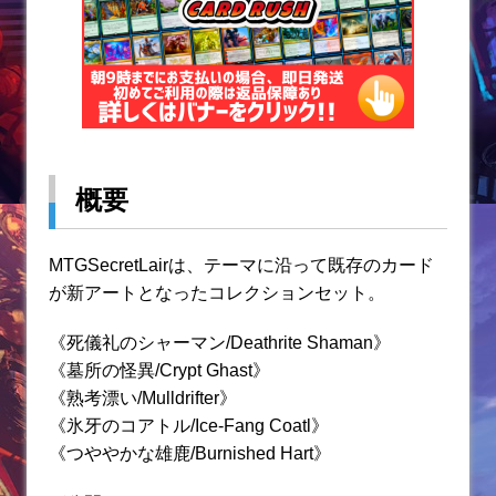
概要
MTGSecretLairは、テーマに沿って既存のカード
が新アートとなったコレクションセット。
《死儀礼のシャーマン/Deathrite Shaman》
《墓所の怪異/Crypt Ghast》
《熟考漂い/Mulldrifter》
《氷牙のコアトル/Ice-Fang Coatl》
《つややかな雄鹿/Burnished Hart》