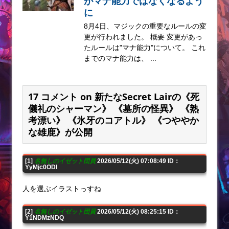
がマナ能力ではなくなるよう
に
8月4日、マジックの重要なルールの変
更が行われました。 概要 変更があっ
たルールは"マナ能力"について。 これ
までのマナ能力は、 ...
17 コメント on 新たなSecret Lairの《死
儀礼のシャーマン》 《墓所の怪異》 《熟
考漂い》 《氷牙のコアトル》 《つややか
な雄鹿》が公開
[1]
名無しのイゼット団員
2026/05/12(火) 07:08:49 ID：
YyMjc0ODI
人を選ぶイラストっすね
[2]
名無しのイゼット団員
2026/05/12(火) 08:25:15 ID：
Y1NDMzNDQ