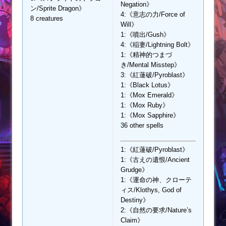
Negation》
ン/Sprite Dragon》
4:《意志の力/Force of
8 creatures
Will》
1:《噴出/Gush》
4:《稲妻/Lightning Bolt》
1:《精神的つまづ
き/Mental Misstep》
3:《紅蓮破/Pyroblast》
1:《Black Lotus》
1:《Mox Emerald》
1:《Mox Ruby》
1:《Mox Sapphire》
36 other spells
1:《紅蓮破/Pyroblast》
1:《古えの遺恨/Ancient
Grudge》
1:《運命の神、クローテ
ィス/Klothys, God of
Destiny》
2:《自然の要求/Nature’s
Claim》