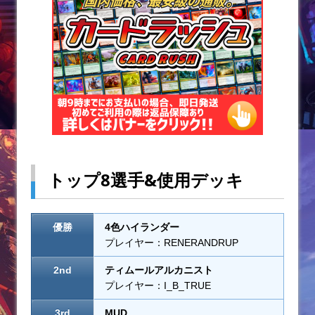
o
k
トップ8選手&使用デッキ
優勝
4色ハイランダー
プレイヤー：RENERANDRUP
2nd
ティムールアルカニスト
プレイヤー：I_B_TRUE
3rd
MUD