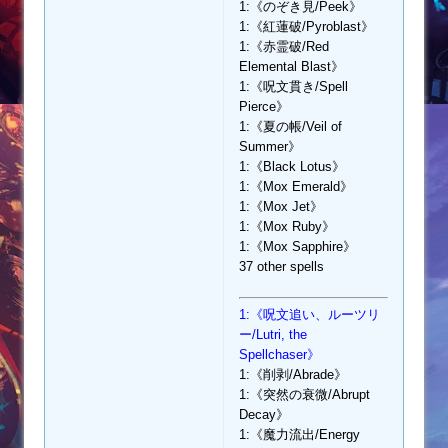
1:《のぞき見/Peek》
1:《紅蓮破/Pyroblast》
1:《赤霊破/Red
Elemental Blast》
1:《呪文貫き/Spell
Pierce》
1:《夏の帳/Veil of
Summer》
1:《Black Lotus》
1:《Mox Emerald》
1:《Mox Jet》
1:《Mox Ruby》
1:《Mox Sapphire》
37 other spells
1:《呪文追い、ルーツリ
ー/Lutri, the
Spellchaser》
1:《削剥/Abrade》
1:《突然の衰微/Abrupt
Decay》
1:《魔力流出/Energy