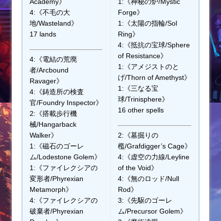
Academy》
1:《神秘の炉/Mystic
4:《不毛の大
Forge》
地/Wasteland》
1:《太陽の指輪/Sol
17 lands
Ring》
4:《抵抗の宝球/Sphere
of Resistance》
4:《電結の荒廃
1:《アメジストのと
者/Arcbound
げ/Thorn of Amethyst》
Ravager》
1:《三なる宝
4:《鋳造所の検査
球/Trinisphere》
官/Foundry Inspector》
16 other spells
2:《搭載歩行機
械/Hangarback
Walker》
2:《墓掘りの
1:《磁石のゴーレ
檻/Grafdigger’s Cage》
ム/Lodestone Golem》
4:《虚空の力線/Leyline
1:《ファイレクシアの
of the Void》
変形者/Phyrexian
4:《無のロッド/Null
Metamorph》
Rod》
4:《ファイレクシアの
3:《先駆のゴーレ
破棄者/Phyrexian
ム/Precursor Golem》