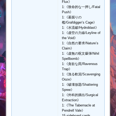
Flux》
1:《致命的な一押し/Fatal
Push》
1:《墓掘りの
檻/Grafdigger’s Cage》
1:《水流破/Hydroblast》
1:《虚空の力線/Leyline of
the Void》
1:《自然の要求/Nature’s
Claim》
1:《虚無の呪文爆弾/Nihil
Spellbomb》
1:《貪欲な罠/Ravenous
Trap》
1:《漁る軟泥/Scavenging
Ooze》
1:《破壊放題/Shattering
Spree》
1:《外科的摘出/Surgical
Extraction》
1:《The Tabernacle at
Pendrell Vale》
15 sideboard cards