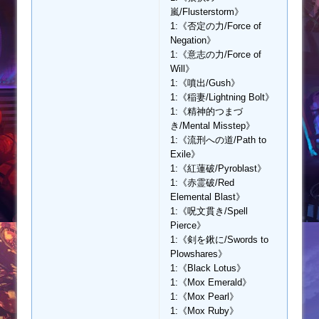
嵐/Flusterstorm》
1:《否定の力/Force of
Negation》
1:《意志の力/Force of
Will》
1:《噴出/Gush》
1:《稲妻/Lightning Bolt》
1:《精神的つまづ
き/Mental Misstep》
1:《流刑への道/Path to
Exile》
1:《紅蓮破/Pyroblast》
1:《赤霊破/Red
Elemental Blast》
1:《呪文貫き/Spell
Pierce》
1:《剣を鍬に/Swords to
Plowshares》
1:《Black Lotus》
1:《Mox Emerald》
1:《Mox Pearl》
1:《Mox Ruby》