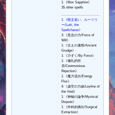
1:《Mox Sapphire》
35 other spells
1:《呪文追い、ルーツリ
ー/Lutri, the
Spellchaser》
3:《意志の力/Force of
Will》
1:《古えの遺恨/Ancient
Grudge》
1:《力ずく/By Force》
1:《儀礼的拒
否/Ceremonious
Rejection》
1:《魔力流出/Energy
Flux》
4:《虚空の力線/Leyline of
the Void》
1:《神秘の論争/Mystical
Dispute》
1:《外科的摘出/Surgical
Extraction》