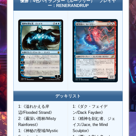
優勝：4色ハイランダー（ルーツリー） プレイヤ
ー：RENERANDRUP
デッキリスト
1:《溢れかえる岸
1:《ダク・フェイデ
辺/Flooded Strand》
ン/Dack Fayden》
2:《霧深い雨林/Misty
1:《精神を刻む者、ジェ
Rainforest》
イス/Jace, the Mind
1:《神秘の聖域/Mystic
Sculptor》