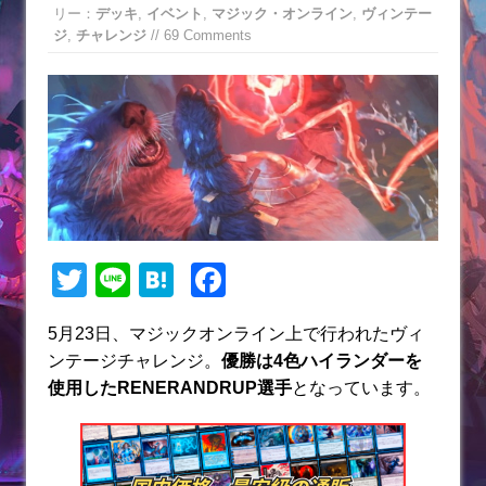
リー：
デッキ
,
イベント
,
マジック・オンライン
,
ヴィンテー
ジ
,
チャレンジ
// 69 Comments
T
Li
H
F
w
n
at
a
5月23日、マジックオンライン上で行われたヴィ
itt
e
e
c
ンテージチャレンジ。
優勝は4色ハイランダーを
er
n
e
使用したRENERANDRUP選手
となっています。
a
b
o