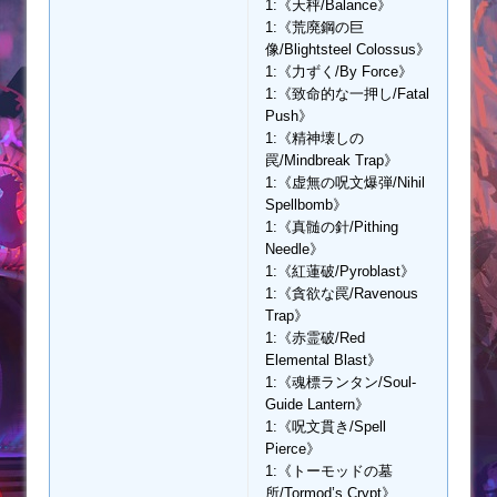
1:《天秤/Balance》
1:《荒廃鋼の巨
像/Blightsteel Colossus》
1:《力ずく/By Force》
1:《致命的な一押し/Fatal
Push》
1:《精神壊しの
罠/Mindbreak Trap》
1:《虚無の呪文爆弾/Nihil
Spellbomb》
1:《真髄の針/Pithing
Needle》
1:《紅蓮破/Pyroblast》
1:《貪欲な罠/Ravenous
Trap》
1:《赤霊破/Red
Elemental Blast》
1:《魂標ランタン/Soul-
Guide Lantern》
1:《呪文貫き/Spell
Pierce》
1:《トーモッドの墓
所/Tormod’s Crypt》