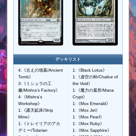
デッキリスト
4:《古えの墳墓/Ancient
1:《Black Lotus》
Tomb》
1:《虚空の杯/Chalice of
3:《ミシュラの工
the Void》
廠/Mishra’s Factory》
1:《魔力の墓所/Mana
4:《Mishra’s
Crypt》
Workshop》
1:《Mox Emerald》
1:《露天鉱床/Strip
1:《Mox Jet》
Mine》
1:《Mox Pearl》
1:《トレイリアのアカ
1:《Mox Ruby》
デミー/Tolarian
1:《Mox Sapphire》