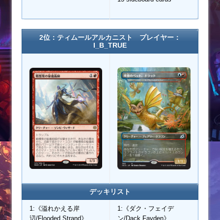
2位：ティムールアルカニスト プレイヤー：
I_B_TRUE
デッキリスト
1:《溢れかえる岸
1:《ダク・フェイデ
辺/Flooded Strand》
ン/Dack Fayden》