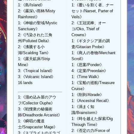
1:《島/Island》
1:《覆いを割く者、ナー
2:《霧深い雨林/Misty
セット/Narset, Parter of
Rainforest》
Veils》
1:《神秘の聖域/Mystic
2:《王冠泥棒、オー
Sanctuary》
コ/Oko, Thief of
2:《汚染された三角
Crowns》
州/Polluted Delta》
1:《ギタクシア派の調
2:《沸騰する小
査/Gitaxian Probe》
湖/Scalding Tarn》
1:《商人の巻物/Merchant
1:《露天鉱床/Strip
Scroll》
Mine》
1:《思案/Ponder》
3:《Tropical Island》
4:《定業/Preordain》
3:《Volcanic Island》
1:《Time Walk》
16 lands
1:《宝船の巡航/Treasure
Cruise》
1:《削剥/Abrade》
1:《溜め込み屋のアウ
1:《Ancestral Recall》
フ/Collector Ouphe》
1:《渦まく知
3:《戦慄衆の秘儀術
識/Brainstorm》
師/Dreadhorde Arcanist》
1:《時を越えた探索/Dig
1:《瞬唱の魔道
Through Time》
士/Snapcaster Mage》
2:《否定の力/Force of
3:《スプライトのドラゴ