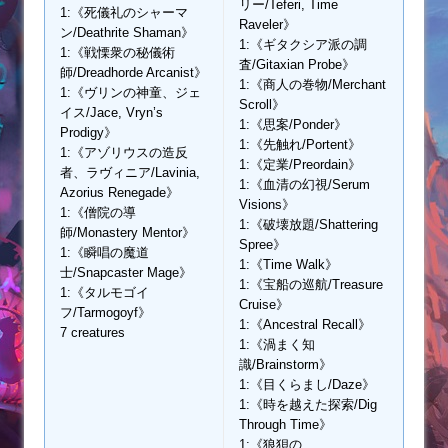
リー/Teferi, Time
1:《死儀礼のシャーマ
Raveler》
ン/Deathrite Shaman》
1:《ギタクシア派の調
1:《戦慄衆の秘儀術
査/Gitaxian Probe》
師/Dreadhorde Arcanist》
1:《商人の巻物/Merchant
1:《ヴリンの神童、ジェ
Scroll》
イス/Jace, Vryn’s
1:《思案/Ponder》
Prodigy》
1:《先触れ/Portent》
1:《アゾリウスの造反
1:《定業/Preordain》
者、ラヴィニア/Lavinia,
1:《血清の幻視/Serum
Azorius Renegade》
Visions》
1:《僧院の導
1:《破壊放題/Shattering
師/Monastery Mentor》
Spree》
1:《瞬唱の魔道
1:《Time Walk》
士/Snapcaster Mage》
1:《宝船の巡航/Treasure
1:《タルモゴイ
Cruise》
フ/Tarmogoyf》
1:《Ancestral Recall》
7 creatures
1:《渦まく知
識/Brainstorm》
1:《目くらまし/Daze》
1:《時を越えた探索/Dig
Through Time》
1:《狼狽の