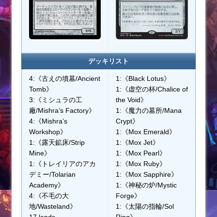
デッキリスト
4:《古えの墳墓/Ancient
1:《Black Lotus》
Tomb》
1:《虚空の杯/Chalice of
3:《ミシュラの工
the Void》
廠/Mishra’s Factory》
1:《魔力の墓所/Mana
4:《Mishra’s
Crypt》
Workshop》
1:《Mox Emerald》
1:《露天鉱床/Strip
1:《Mox Jet》
Mine》
1:《Mox Pearl》
1:《トレイリアのアカ
1:《Mox Ruby》
デミー/Tolarian
1:《Mox Sapphire》
Academy》
1:《神秘の炉/Mystic
4:《不毛の大
Forge》
地/Wasteland》
1:《太陽の指輪/Sol
17 lands
Ring》