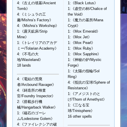
4:《古えの墳墓/Ancient
1:《Black Lotus》
Tomb》
1:《虚空の杯/Chalice of
4:《ミシュラの工
the Void》
廠/Mishra’s Factory》
1:《魔力の墓所/Mana
4:《Mishra’s Workshop》
Crypt》
1:《露天鉱床/Strip
1:《Mox Emerald》
Mine》
1:《Mox Jet》
1:《トレイリアのアカデ
1:《Mox Pearl》
ミー/Tolarian Academy》
1:《Mox Ruby》
4:《不毛の大
1:《Mox Sapphire》
地/Wasteland》
1:《神秘の炉/Mystic
18 lands
Forge》
1:《太陽の指輪/Sol
Ring》
4:《電結の荒廃
4:《抵抗の宝球/Sphere of
者/Arcbound Ravager》
Resistance》
4:《鋳造所の検査
1:《アメジストのと
官/Foundry Inspector》
げ/Thorn of Amethyst》
2:《搭載歩行機
1:《三なる宝
械/Hangarback Walker》
球/Trinisphere》
1:《磁石のゴーレ
16 other spells
ム/Lodestone Golem》
4:《ファイレクシアの破