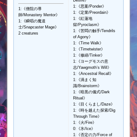
Desire》
1:《思案/Ponder》
1:《僧院の導
1:《定業/Preordain》
師/Monastery Mentor》
1:《紅蓮地
1:《瞬唱の魔道
獄/Pyroclasm》
士/Snapcaster Mage》
1:《苦悶の触手/Tendrils
2 creatures
of Agony》
1:《Time Walk》
1:《Timetwister》
1:《修繕/Tinker》
1:《ヨーグモスの意
志/Yawgmoth’s Will》
1:《Ancestral Recall》
1:《渦まく知
識/Brainstorm》
1:《暗黒の儀式/Dark
Ritual》
1:《目くらまし/Daze》
1:《時を越えた探索/Dig
Through Time》
1:《火/Fire》
0:《氷/Ice》
1:《否定の力/Force of