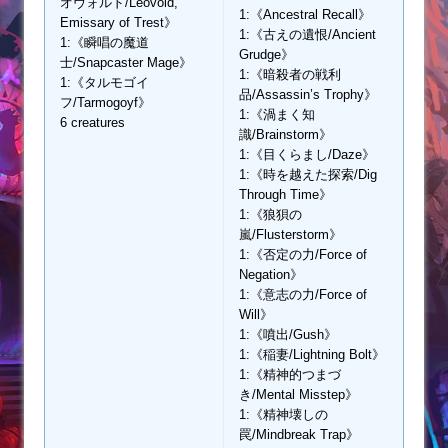
オヴォルド/Leovold,
1:《Ancestral Recall》
Emissary of Trest》
1:《古えの遺恨/Ancient
1:《瞬唱の魔道
Grudge》
士/Snapcaster Mage》
1:《暗殺者の戦利
1:《タルモゴイ
品/Assassin’s Trophy》
フ/Tarmogoyf》
1:《渦まく知
6 creatures
識/Brainstorm》
1:《目くらまし/Daze》
1:《時を越えた探索/Dig
Through Time》
1:《狼狽の
嵐/Flusterstorm》
1:《否定の力/Force of
Negation》
1:《意志の力/Force of
Will》
1:《噴出/Gush》
1:《稲妻/Lightning Bolt》
1:《精神的つまづ
き/Mental Misstep》
1:《精神壊しの
罠/Mindbreak Trap》