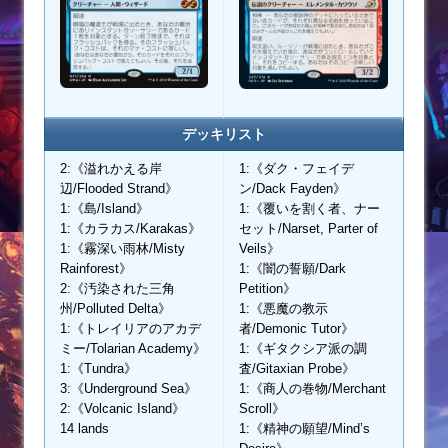
デッキリスト
2:《溢れかえる岸
1:《ダク・フェイデ
辺/Flooded Strand》
ン/Dack Fayden》
1:《島/Island》
1:《覆いを割く者、ナー
1:《カラカス/Karakas》
セット/Narset, Parter of
1:《霧深い雨林/Misty
Veils》
Rainforest》
1:《闇の誓願/Dark
2:《汚染された三角
Petition》
州/Polluted Delta》
1:《悪魔の教示
1:《トレイリアのアカデ
者/Demonic Tutor》
ミー/Tolarian Academy》
1:《ギタクシア派の調
1:《Tundra》
査/Gitaxian Probe》
3:《Underground Sea》
1:《商人の巻物/Merchant
2:《Volcanic Island》
Scroll》
14 lands
1:《精神の願望/Mind’s