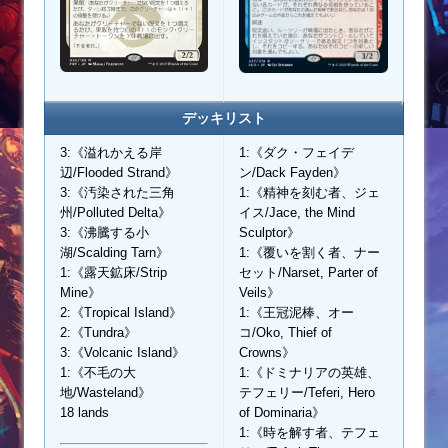
デッキリスト
3:《溢れかえる岸
1:《ダク・フェイデ
辺/Flooded Strand》
ン/Dack Fayden》
3:《汚染された三角
1:《精神を刻む者、ジェ
州/Polluted Delta》
イス/Jace, the Mind
3:《沸騰する小
Sculptor》
湖/Scalding Tarn》
1:《覆いを割く者、ナー
1:《露天鉱床/Strip
セット/Narset, Parter of
Mine》
Veils》
2:《Tropical Island》
1:《王冠泥棒、オー
2:《Tundra》
コ/Oko, Thief of
3:《Volcanic Island》
Crowns》
1:《不毛の大
1:《ドミナリアの英雄、
地/Wasteland》
テフェリー/Teferi, Hero
18 lands
of Dominaria》
1:《時を解す者、テフェ