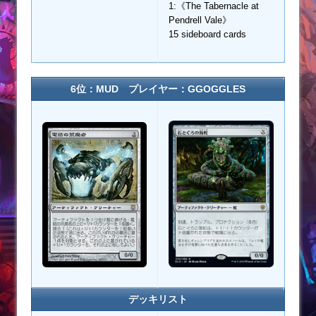
1:《The Tabernacle at
Pendrell Vale》
15 sideboard cards
6位：MUD プレイヤー：GGOGGLES
デッキリスト