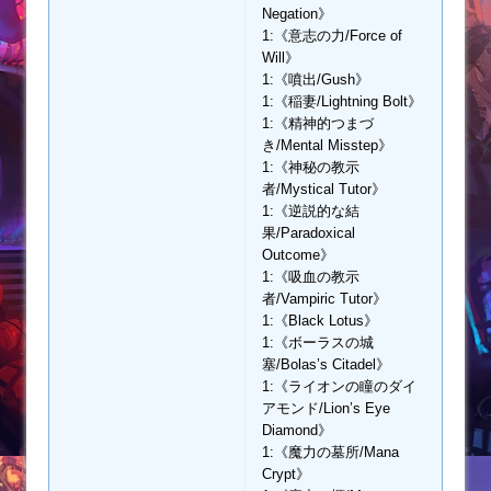
Negation》
1:《意志の力/Force of
Will》
1:《噴出/Gush》
1:《稲妻/Lightning Bolt》
1:《精神的つまづ
き/Mental Misstep》
1:《神秘の教示
者/Mystical Tutor》
1:《逆説的な結
果/Paradoxical
Outcome》
1:《吸血の教示
者/Vampiric Tutor》
1:《Black Lotus》
1:《ボーラスの城
塞/Bolas’s Citadel》
1:《ライオンの瞳のダイ
アモンド/Lion’s Eye
Diamond》
1:《魔力の墓所/Mana
Crypt》