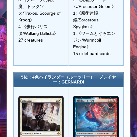
魔、トラクソ
ム/Precursor Golem》
ス/Traxos, Scourge of
1:《魔術遠眼
Kroog》
鏡/Sorcerous
4:《歩行バリス
Spyglass》
タ/Walking Ballista》
1:《ワームとぐろエン
27 creatures
ジン/Wurmcoil
Engine》
15 sideboard cards
5位：4色ハイランダー（ルーツリー） プレイヤ
ー：GERNARDI