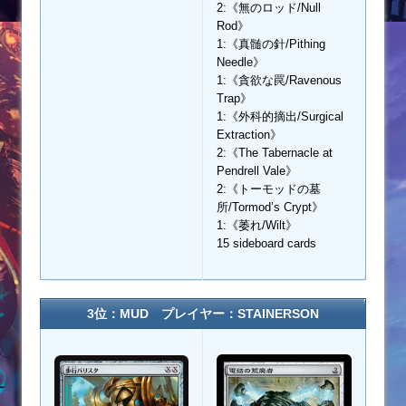
2:《無のロッド/Null
Rod》
1:《真髄の針/Pithing
Needle》
1:《貪欲な罠/Ravenous
Trap》
1:《外科的摘出/Surgical
Extraction》
2:《The Tabernacle at
Pendrell Vale》
2:《トーモッドの墓
所/Tormod’s Crypt》
1:《萎れ/Wilt》
15 sideboard cards
3位：MUD プレイヤー：STAINERSON