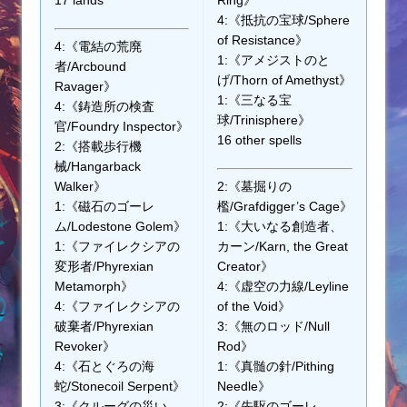
4:《抵抗の宝球/Sphere
of Resistance》
4:《電結の荒廃
1:《アメジストのと
者/Arcbound
げ/Thorn of Amethyst》
Ravager》
1:《三なる宝
4:《鋳造所の検査
球/Trinisphere》
官/Foundry Inspector》
16 other spells
2:《搭載歩行機
械/Hangarback
Walker》
2:《墓掘りの
1:《磁石のゴーレ
檻/Grafdigger’s Cage》
ム/Lodestone Golem》
1:《大いなる創造者、
1:《ファイレクシアの
カーン/Karn, the Great
変形者/Phyrexian
Creator》
Metamorph》
4:《虚空の力線/Leyline
4:《ファイレクシアの
of the Void》
破棄者/Phyrexian
3:《無のロッド/Null
Revoker》
Rod》
4:《石とぐろの海
1:《真髄の針/Pithing
蛇/Stonecoil Serpent》
Needle》
3:《クルーグの災い
2:《先駆のゴーレ