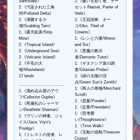
Sanctuary》
1:《覆いを割く者、ナー
2:《汚染された三角
セット/Narset, Parter of
州/Polluted Delta》
Veils》
2:《沸騰する小
1:《王冠泥棒、オー
湖/Scalding Tarn》
コ/Oko, Thief of
1:《露天鉱床/Strip
Crowns》
Mine》
1:《レンと六番/Wrenn
2:《Tropical Island》
and Six》
2:《Underground Sea》
1:《悪魔の教示
2:《Volcanic Island》
者/Demonic Tutor》
2:《不毛の大
1:《ギタクシア派の調
地/Wasteland》
査/Gitaxian Probe》
17 lands
1:《緑の太陽の頂
点/Green Sun’s Zenith》
1:《商人の巻物/Merchant
1:《溜め込み屋のアウ
Scroll》
フ/Collector Ouphe》
1:《思案/Ponder》
1:《死儀礼のシャーマ
1:《定業/Preordain》
ン/Deathrite Shaman》
1:《思考囲
1:《ヴリンの神童、ジェ
い/Thoughtseize》
イス/Jace, Vryn’s
1:《Time Walk》
Prodigy》
1:《宝船の巡航/Treasure
1:《トレストの使者、レ
Cruise》