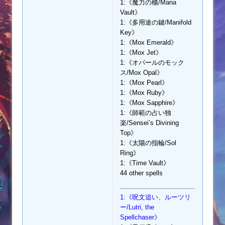
1:《魔力の櫃/Mana
Vault》
1:《多用途の鍵/Manifold
Key》
1:《Mox Emerald》
1:《Mox Jet》
1:《オパールのモック
ス/Mox Opal》
1:《Mox Pearl》
1:《Mox Ruby》
1:《Mox Sapphire》
1:《師範の占い独
楽/Sensei’s Divining
Top》
1:《太陽の指輪/Sol
Ring》
1:《Time Vault》
44 other spells
1:《呪文追い、ルーツリ
ー/Lutri, the
Spellchaser》