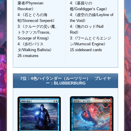
棄者/Phyrexian
4:《墓掘りの
Revoker》
檻/Grafdigger’s Cage》
4:《石とぐろの海
4:《虚空の力線/Leyline of
蛇/Stonecoil Serpent》
the Void》
3:《クルーグの災い魔、
4:《無のロッド/Null
トラクソス/Traxos,
Rod》
Scourge of Kroog》
3:《ワームとぐろエンジ
4:《歩行バリス
ン/Wurmcoil Engine》
タ/Walking Ballista》
15 sideboard cards
26 creatures
7位：4色ハイランダー（ルーツリー） プレイヤ
ー：BLUBBERBURG