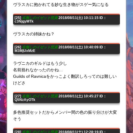
ヴラスカに抱かれてる妙な生き物がスゲー気になる
[25]
名無しのイゼット団員
2018/08/11(土) 10:11:15 ID：
c3NjgyMTk
ヴラスカの姉妹かね？
[26]
名無しのイゼット団員
2018/08/11(土) 10:40:09 ID：
M3MjUxMzE
ラヴニカのギルドはもう少し
名前捻れなかったのかね…
Guilds of Ravnicaをかっこよく翻訳しろってのは難しい
けどさ
[27]
名無しのイゼット団員
2018/08/11(土) 10:45:27 ID：
Q5NzAyOTk
多色推奨セットだからメンバー間の色の振り分けが大変
そう
[28]
名無しのイゼット団員
2018/08/11(土) 12:28:19 ID：