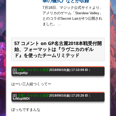
華の儀式》などが収録
7月18日、マジック公式サイトより、
アメリカのゲーム「Stardew Valley」
とのコラボSecret Lairが4つ公開され
ました。 ...
57 コメント on GP名古屋2018本戦受付開
始、フォーマットは『ラヴニカのギル
ド』を使ったチームリミテッド
[1]
名無しのイゼット団員
2018/08/10(金) 17:10:09 ID：
I1NzgwNjc
はーい三人組つくってー
[2]
名無しのイゼット団員
2018/08/10(金) 17:20:26 ID：
kzMzg4MDI
ぼっちですまんな