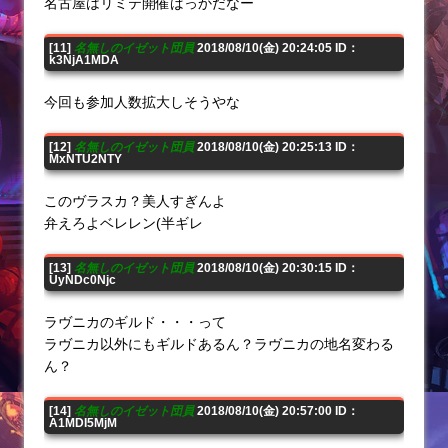
名古屋はリミテ開催ばっかだなー
[11]
名無しのイゼット団員
2018/08/10(金) 20:24:05 ID：
k3NjA1MDA
今回も参加人数拡大しそうやな
[12]
名無しのイゼット団員
2018/08/10(金) 20:25:13 ID：
MxNTU2NTY
このヴラスカ？美人すぎんよ
弁えろよベレレン(半ギレ
[13]
名無しのイゼット団員
2018/08/10(金) 20:30:15 ID：
UyNDc0Njc
ラヴニカのギルド・・・って
ラヴニカ以外にもギルドあるん？ラヴニカの地名変わる
ん？
[14]
名無しのイゼット団員
2018/08/10(金) 20:57:00 ID：
A1MDI5MjM