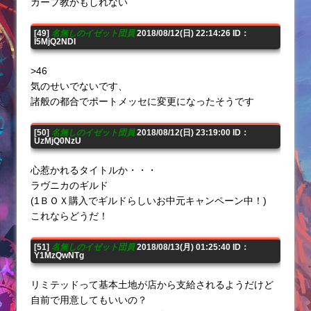
カープ教かもしれない
[49]
名無しのイゼット団員
2018/08/12(日) 22:14:26 ID：
I5MjQ2NDI
>46
気のせいでないです、
諸般の都合でポートメッセに変更になったそうです
[50]
名無しのイゼット団員
2018/08/12(日) 23:19:00 ID：
UzMjQ0NzU
心惹かれるタイトルか・・・
ラヴニカのギルド
(1ＢＯＸ購入でギルドらしいお中元キャンペーン中！)
これならどうだ！
[51]
名無しのイゼット団員
2018/08/13(月) 01:25:40 ID：
Y1MzQwNTg
リミテッドって基本土地が店から支給されるようだけど
自前で用意してもいいの？