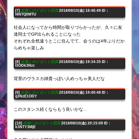
[7]
名無しのイゼット団員
2018/08/10(金) 18:46:49 ID：
I4NTQ0MTU
社会人になってから時間が取りづらかったが、久々に友
達同士でGP出られることになった
それぞれ全然違うとこに住んでて、会うのは4年ぶりだか
らめちゃ楽しみ
[8]
名無しのイゼット団員
2018/08/10(金) 19:34:35 ID：
I3ODk3Nzc
背景のヴラスカ姉貴っぽい人めっちゃ美人だな
[9]
名無しのイゼット団員
2018/08/10(金) 19:40:48 ID：
g3NzE1ODY
このスタンス続くならもう良いかな…
[10]
名無しのイゼット団員
2018/08/10(金) 20:15:09 ID：
k3NTY3MjE