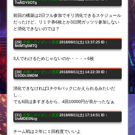
YwNDY0OTg
前回の構築は2日フル参加でギリ消化できるスケジュール
だったけど、リミテ券6枚とか3日間ガッツリ参加しない
と消化できないのでは？
[29]
名無しのイゼット団員
2018/08/11(土) 13:37:25 ID：
M4MTg5MTQ
3人でわけるためじゃないのか・・・＜6枚
[30]
名無しのイゼット団員
2018/08/11(土) 14:22:30 ID：
U3ODc0MDM
消化できなければ1チケ6パックにかえられるみたいだ
し…
でも6回は多すぎるから、4回10000円が良かったなぁ
[31]
名無しのイゼット団員
2018/08/11(土) 17:14:51 ID：
UwMDE0Nzg
チーム戦は２年に１回程度でいいよ