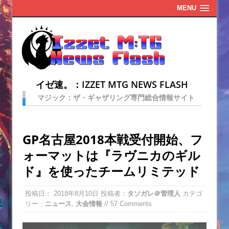
MENU
イゼ速。：IZZET MTG NEWS FLASH
マジック：ザ・ギャザリング専門総合情報サイト
GP名古屋2018本戦受付開始、フ
ォーマットは『ラヴニカのギル
ド』を使ったチームリミテッド
投稿日：
2018年8月10日
投稿者：
タソガレ＠管理人
カテゴ
リー：
ニュース
,
大会情報
// 57 Comments