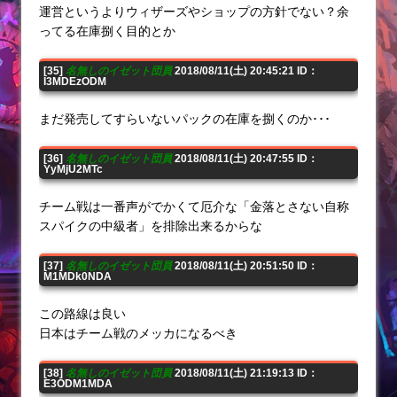
運営というよりウィザーズやショップの方針でない？余
ってる在庫捌く目的とか
[35]
名無しのイゼット団員
2018/08/11(土) 20:45:21 ID：
I3MDEzODM
まだ発売してすらいないパックの在庫を捌くのか･･･
[36]
名無しのイゼット団員
2018/08/11(土) 20:47:55 ID：
YyMjU2MTc
チーム戦は一番声がでかくて厄介な「金落とさない自称
スパイクの中級者」を排除出来るからな
[37]
名無しのイゼット団員
2018/08/11(土) 20:51:50 ID：
M1MDk0NDA
この路線は良い
日本はチーム戦のメッカになるべき
[38]
名無しのイゼット団員
2018/08/11(土) 21:19:13 ID：
E3ODM1MDA