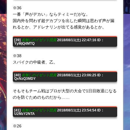
※36
一番「声がデカい」ならティミーだがな。
国内外を問わず超デカブツを出した瞬間は思わず声が漏
れるとか、アドレナリンが出てる感覚があるとか。
[39]
名無しのイゼット団員
2018/08/11(土) 22:47:16 ID：
YyMjQ4MTQ
※38
スパイクの中級者、乙。
[40]
名無しのイゼット団員
2018/08/11(土) 23:06:25 ID：
QxNzQ3MDY
そもそもチーム戦はプロが大型の大会で1日目敗退になる
のを防ぐためのものだから……
[41]
名無しのイゼット団員
2018/08/11(土) 23:54:54 ID：
U2MzY2NTA
※26