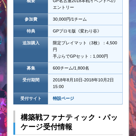
概要
GP名古屋2018本戦イベントへの
エントリー
参加費
30,000円/1チーム
特典
GPプロモ版《変わり谷》
追加購入
限定プレイマット（3枚）：4,500
円
手ぶらでGPセット：1,000円
募集
600チーム/1,800名
受付期間
2018年8月10日-2018年10月2日
15:00
受付サイト
特設ページ
構築戦ファナティック・パッ
ケージ受付情報