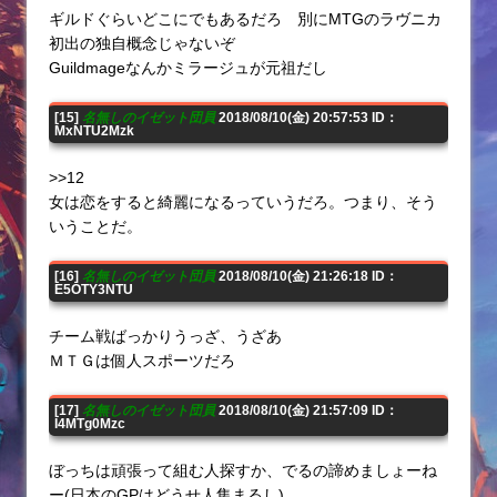
ギルドぐらいどこにでもあるだろ 別にMTGのラヴニカ
初出の独自概念じゃないぞ
Guildmageなんかミラージュが元祖だし
[15]
名無しのイゼット団員
2018/08/10(金) 20:57:53 ID：
MxNTU2Mzk
>>12
女は恋をすると綺麗になるっていうだろ。つまり、そう
いうことだ。
[16]
名無しのイゼット団員
2018/08/10(金) 21:26:18 ID：
E5OTY3NTU
チーム戦ばっかりうっざ、うざあ
ＭＴＧは個人スポーツだろ
[17]
名無しのイゼット団員
2018/08/10(金) 21:57:09 ID：
I4MTg0Mzc
ぼっちは頑張って組む人探すか、でるの諦めましょーね
ー(日本のGPはどうせ人集まるし)