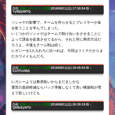
[32]
名無しのイゼット団員
2018/08/11(土) 17:30:54 ID：
YyMjQ4MTQ
ソシャゲの影響で、チームを作らせるとプレイヤーが金
を使うことを学んでしまった。
いくつかのソシャゲはチームで助け合いをさせることに
よって課金を促進させてるから、それと同じ商売方法だ
ろうよ。今後もチーム戦は続く。
レガシーを1人入れろに比べれば、今回はリミテだからま
だカワイイもんだろ。
[33]
名無しのイゼット団員
2018/08/11(土) 19:45:04 ID：
E1OTUzMjA
レガシーよりは敷居低いからまだましかな
運営の負担軽減ならパック準備しなくて良い構築戦が増
えて欲しいけども
[34]
名無しのイゼット団員
2018/08/11(土) 20:39:19 ID：
Q5MzEyNTU