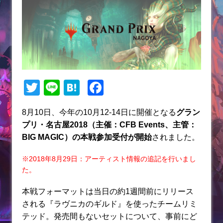
T
Li
H
F
w
n
at
a
8月10日、今年の10月12-14日に開催となる
グラン
itt
e
e
c
プリ・名古屋2018（主催：CFB Events、主管：
er
n
e
BIG MAGIC）の本戦参加受付が開始
されました。
a
b
※2018年8月29日：アーティスト情報の追記を行いまし
o
た。
o
本戦フォーマットは当日の約1週間前にリリース
k
される『ラヴニカのギルド』を使ったチームリミ
テッド。発売間もないセットについて、事前にど