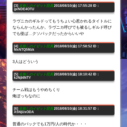
[3]
名無しのイゼット団員
2018/08/10(金) 17:55:28 ID：
gxNDE4OTU
ラヴニカのギルドってもうちょい心惹かれるタイトルに
ならんかったんか。ラヴニカ呼びでも被るしギルド呼び
でも侵ぱ…クソパックだったからいいや
[4]
名無しのイゼット団員
2018/08/10(金) 17:58:52 ID：
MxNTQ5Mzk
3人はどういう
[5]
名無しのイゼット団員
2018/08/10(金) 18:10:42 ID：
k2NjI4NTY
チーム戦はもうやめちくり
俺ぼっちなのに
[6]
名無しのイゼット団員
2018/08/10(金) 18:31:57 ID：
A5NjUxODA
普通のパックでも1万円/人の時代か・・・