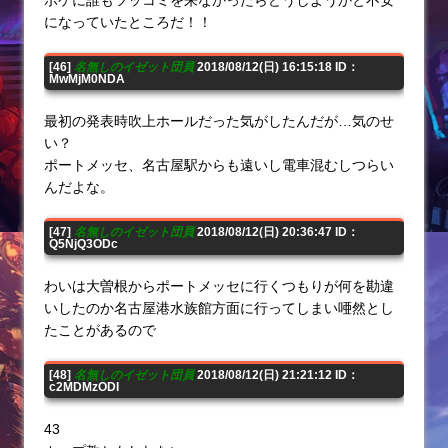
ボケに誰もツッコミを来なかったらどうしようかと不安
になっていたところだ！！
[46]
名無しのイゼット団員
2018/08/12(日) 16:15:18 ID：
MwMjM0NDA
最初の発表時吹上ホールだった気がしたんだが…気のせ
い？
ポートメッセ、名古屋駅からも遠いし電車混むしつらい
んだよな。
[47]
名無しのイゼット団員
2018/08/12(日) 20:36:47 ID：
Q5NjQ3ODc
わいは大曽根からポートメッセに行くつもりが何を勘違
いしたのか名古屋港水族館方面に行ってしまい唖然とし
たことがあるので
[48]
名無しのイゼット団員
2018/08/12(日) 21:21:12 ID：
c2MDMzODI
43