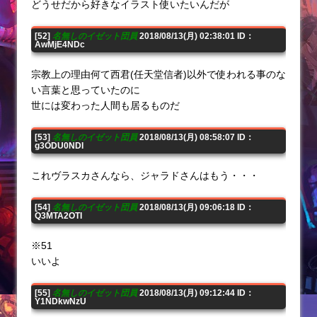
どうせだから好きなイラスト使いたいんだが
[52]
名無しのイゼット団員
2018/08/13(月) 02:38:01 ID：
AwMjE4NDc
宗教上の理由何て西君(任天堂信者)以外で使われる事のな
い言葉と思っていたのに
世には変わった人間も居るものだ
[53]
名無しのイゼット団員
2018/08/13(月) 08:58:07 ID：
g3ODU0NDI
これヴラスカさんなら、ジャラドさんはもう・・・
[54]
名無しのイゼット団員
2018/08/13(月) 09:06:18 ID：
Q3MTA2OTI
※51
いいよ
[55]
名無しのイゼット団員
2018/08/13(月) 09:12:44 ID：
Y1NDkwNzU