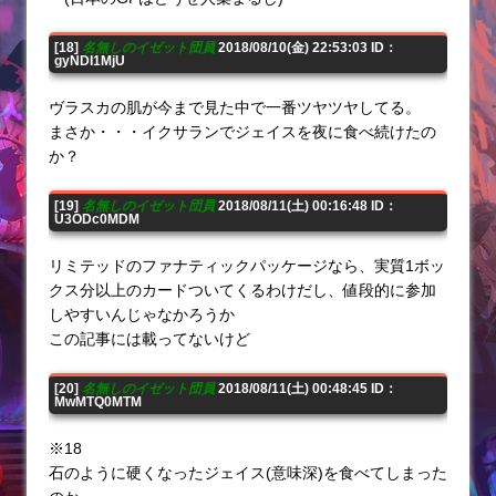
[18]
名無しのイゼット団員
2018/08/10(金) 22:53:03 ID：
gyNDI1MjU
ヴラスカの肌が今まで見た中で一番ツヤツヤしてる。
まさか・・・イクサランでジェイスを夜に食べ続けたの
か？
[19]
名無しのイゼット団員
2018/08/11(土) 00:16:48 ID：
U3ODc0MDM
リミテッドのファナティックパッケージなら、実質1ボッ
クス分以上のカードついてくるわけだし、値段的に参加
しやすいんじゃなかろうか
この記事には載ってないけど
[20]
名無しのイゼット団員
2018/08/11(土) 00:48:45 ID：
MwMTQ0MTM
※18
石のように硬くなったジェイス(意味深)を食べてしまった