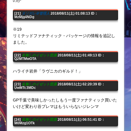
のか
[21]
タソガレ＠管理人
2018/08/11(土) 01:08:13 ID：
MzMjg4NDg
※19
リミテッドファナティック・パッケージの情報を追記し
ました。
[22]
名無しのイゼット団員
2018/08/11(土) 01:49:13 ID：
Q2MTMwOTA
ハライチ岩井「ラヴニカのギルド！」
[23]
名無しのイゼット団員
2018/08/11(土) 02:20:39 ID：
UwMTc3MDc
GP千葉で美味しかったしもう一度ファナティック買いた
いけど変わり谷プレマはもういらないジレンマ
[24]
名無しのイゼット団員
2018/08/11(土) 06:51:41 ID：
M0Mzg1OTk