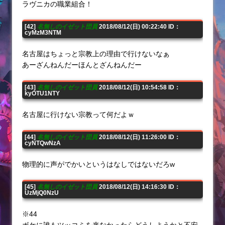
ラヴニカの職業組合！
[42]
名無しのイゼット団員
2018/08/12(日) 00:22:40 ID：
cyMzM3NTM
名古屋はちょっと宗教上の理由で行けないなぁ
あーざんねんだーほんとざんねんだー
[43]
名無しのイゼット団員
2018/08/12(日) 10:54:58 ID：
kyOTU1NTY
名古屋に行けない宗教って何だよｗ
[44]
名無しのイゼット団員
2018/08/12(日) 11:26:00 ID：
cyNTQwNzA
物理的に声がでかいというはなしではないだろw
[45]
名無しのイゼット団員
2018/08/12(日) 14:16:30 ID：
UzMjQ0NzU
※44