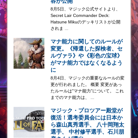
容が公開
8月5日、マジック公式サイトより、
Secret Lair Commander Deck:
Hatsune Mikuのデッキリストが公開
されま ...
マナ能力に関してのルールが
変更。《帰還した探検者、セ
ルヴァラ》や《彩色の宝球》
がマナ能力ではなくなるよう
に
8月4日、マジックの重要なルールの変
更が行われました。 概要 変更があっ
たルールは"マナ能力"について。 これ
までのマナ能力は、 ...
マジック・プロツアー殿堂が
復活！選考委員会には日本か
ら森山真秀選手、 八十岡翔太
選手、 中村修平選手、石川朋