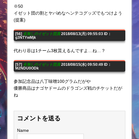
※50
イゼット団の割とヤバめなヘンテコグッズでもつけよう
(提案)
[56]
名無しのイゼット団員
2018/08/13(月) 09:55:03 ID：
g3NTYwMjk
代わり谷は1チーム3枚貰えるんですよ…ね…？
[57]
名無しのイゼット団員
2018/08/15(水) 09:50:49 ID：
M2NDU0ODk
参加記念品は八丁味噌100グラムだがや
優勝商品はナゴヤドームのドラゴンズ戦のチケットだが
ね
コメントを送る
Name