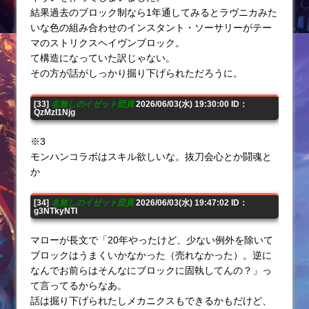
結果過去のブロック制なら1年通してみるとラヴニカみた
いな色の組み合わせのインスタント・ソーサリーがテー
マのストリクスヘイヴンブロック。
て構造になっていた訳じゃない。
その方が話がしっかり掘り下げられただろうに。
[33]
名無しのイゼット団員
2026/06/03(水) 19:30:00 ID：
QzMzI1Njg
※3
モンハンコラボはスキル欲しいな。抜刀会心とか闘魂と
か
[34]
名無しのイゼット団員
2026/06/03(水) 19:47:02 ID：
g3NTkyNTI
マローが長文で「20年やったけど、少ない例外を除いて
ブロックはうまくいかなかった（売れなかった）。逆に
なんでお前らはそんなにブロックに固執してんの？」っ
て言ってるからなあ。
話は掘り下げられたしメカニクスもできるかもだけど、