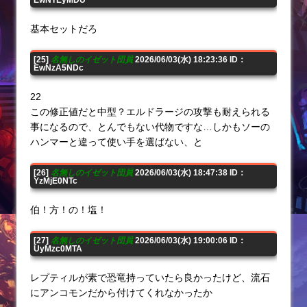
基本セットだろ
[25]
名無しのイゼット団員
2026/06/03(水) 18:23:36 ID：
EwNzA5NDc
22
この修正値だと中型？エルドラージの攻撃も耐えられる
事になるので、とんでもない代物ですな…しかもソーの
ハンマーと違って使い手を選ばない、と
[26]
名無しのイゼット団員
2026/06/03(水) 18:47:38 ID：
YzMjE0NTc
伯！方！の！塩！
[27]
名無しのイゼット団員
2026/06/03(水) 19:00:06 ID：
UyMzc0MTA
レプティルが素で恐竜持っていたら良かったけど、流石
にアンコモンだから付けてくれなかったか