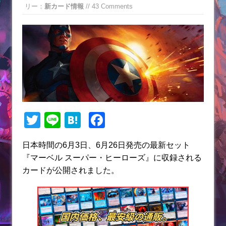
リー：
新カード情報
// 43 Comments
T
Li
H
F
w
n
at
a
日本時間の6月3日、6月26日発売の最新セット
itt
e
e
c
『マーベル スーパー・ヒーローズ』に収録される
er
n
e
カードが公開されました。
a
b
o
o