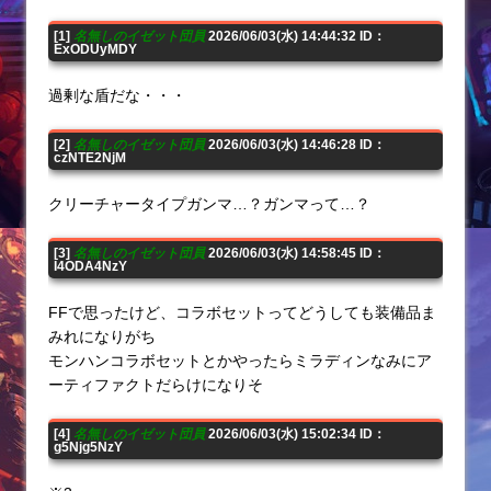
[1]
名無しのイゼット団員
2026/06/03(水) 14:44:32 ID：
ExODUyMDY
過剰な盾だな・・・
[2]
名無しのイゼット団員
2026/06/03(水) 14:46:28 ID：
czNTE2NjM
クリーチャータイプガンマ…？ガンマって…？
[3]
名無しのイゼット団員
2026/06/03(水) 14:58:45 ID：
I4ODA4NzY
FFで思ったけど、コラボセットってどうしても装備品ま
みれになりがち
モンハンコラボセットとかやったらミラディンなみにア
ーティファクトだらけになりそ
[4]
名無しのイゼット団員
2026/06/03(水) 15:02:34 ID：
g5Njg5NzY