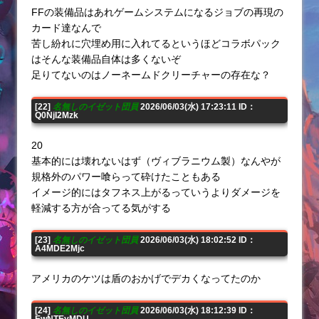
FFの装備品はあれゲームシステムになるジョブの再現の
カード達なんで
苦し紛れに穴埋め用に入れてるというほどコラボパック
はそんな装備品自体は多くないぞ
足りてないのはノーネームドクリーチャーの存在な？
[22]
名無しのイゼット団員
2026/06/03(水) 17:23:11 ID：
Q0NjI2Mzk
20
基本的には壊れないはず（ヴィブラニウム製）なんやが
規格外のパワー喰らって砕けたこともある
イメージ的にはタフネス上がるっていうよりダメージを
軽減する方が合ってる気がする
[23]
名無しのイゼット団員
2026/06/03(水) 18:02:52 ID：
A4MDE2Mjc
アメリカのケツは盾のおかげでデカくなってたのか
[24]
名無しのイゼット団員
2026/06/03(水) 18:12:39 ID：
EwNTEyMDU