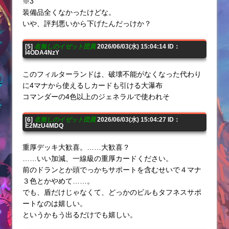
※3
装備品全くなかったけどな。
いや、評判悪いから下げたんだっけか？
[5]
名無しのイゼット団員
2026/06/03(水) 15:04:14 ID：
I4ODA4NzY
このフィルターランドは、破壊不能がなくなった代わり
に4マナから使えるしカードも引ける大瀑布
コマンダーの4色以上のジェネラルで使われそ
[6]
名無しのイゼット団員
2026/06/03(水) 15:04:27 ID：
E2MzU4MDQ
重厚デッキ大歓喜。……大歓喜？
……いい加減、一線級の重厚カードください。
前のドランとか頭でっかちサポートを含むせいで４マナ
３色とかやめて……。
でも、盾だけじゃなくて、どっかのビルもタフネスサポ
ートなのは嬉しい。
というかもう出るだけでも嬉しい。