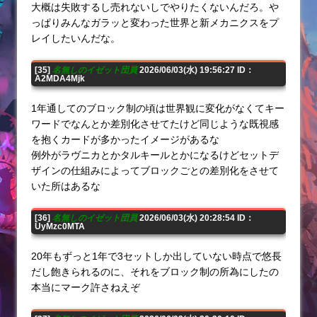
大概は失敗するし売れないしでやりたくないんだろ。や
っぱりみんなガラッと変わった世界と新メカニクスをプ
レイしたいんだな。
[35]
名無しのイゼット団員
2026/06/03(水) 19:56:27 ID：
A2MDA4Mjk
1年通してのブロック制の頃は世界観に変化がなくてキー
ワードでなんとか差別化させてたけど同じような既視感
を抱くカードが多かったイメージがあるな
例外がラヴニカとかタルキールとかになるけどセットデ
ザインの仕組みによってブロックごとの差別化をさせて
いた所はあるな
[36]
名無しのイゼット団員
2026/06/03(水) 20:28:54 ID：
UyMzc0MTA
20年もずっと1年で3セットしか出していない時点で悠長
だし飽きられるのに、それをブロック制の所為にしたの
本当にマーク許さねえぞ