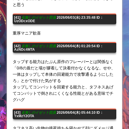
と思う
[41]
名無しのイゼット団員
2026/06/03(水) 23:35:48 ID：
UzODcxODE
重厚マニア歓喜
[42]
名無しのイゼット団員
2026/06/04(木) 01:20:54 ID：
AzNDc4MTA
タップする能力はたぶん原作のフレーバーとは関係なく
「0/8の盾だと場が膠着して決着付かなくなるな。せや、
一体はタップして本体の回避能力で攻撃通るようにした
ろ」とかで付けた気がする
タップしてコンバットを回避する能力と、タフネスあげ
てコンバットで倒されにくくなる性能とがある意味でチ
グハグ
[43]
名無しのイゼット団員
2026/06/04(木) 05:44:10 ID：
YxMzY2OTA
タフネス高い生物や接死持ちを寝かせて顔にダメージ通