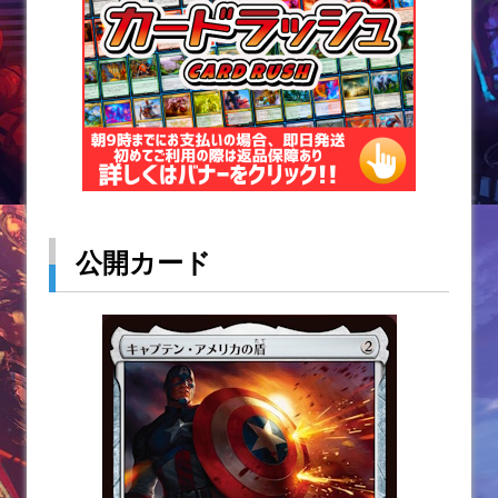
k
公開カード