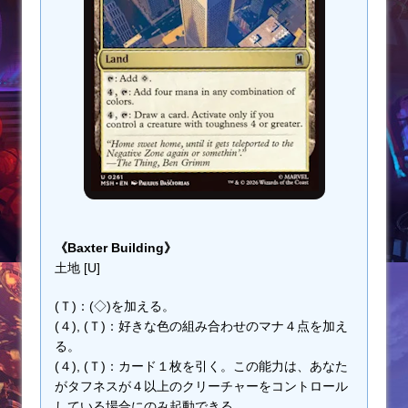
《Baxter Building》
土地 [U]
(Ｔ)：(◇)を加える。
(４), (Ｔ)：好きな色の組み合わせのマナ４点を加え
る。
(４), (Ｔ)：カード１枚を引く。この能力は、あなた
がタフネスが４以上のクリーチャーをコントロール
している場合にのみ起動できる。