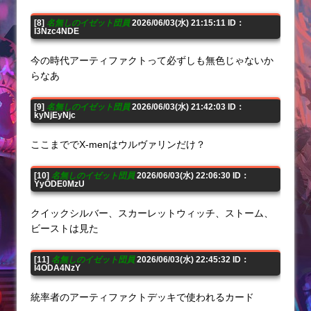
[8]
名無しのイゼット団員
2026/06/03(水) 21:15:11 ID：
I3Nzc4NDE
今の時代アーティファクトって必ずしも無色じゃないか
らなあ
[9]
名無しのイゼット団員
2026/06/03(水) 21:42:03 ID：
kyNjEyNjc
ここまででX-menはウルヴァリンだけ？
[10]
名無しのイゼット団員
2026/06/03(水) 22:06:30 ID：
YyODE0MzU
クイックシルバー、スカーレットウィッチ、ストーム、
ビーストは見た
[11]
名無しのイゼット団員
2026/06/03(水) 22:45:32 ID：
I4ODA4NzY
統率者のアーティファクトデッキで使われるカード