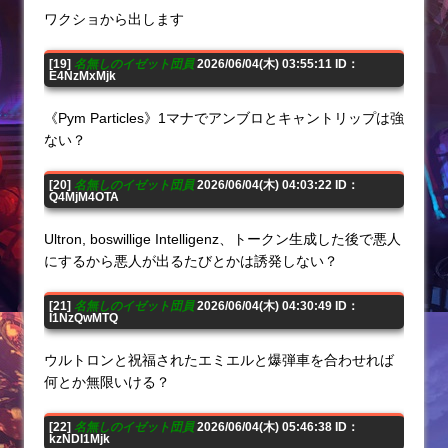
ワクショから出します
[19]
名無しのイゼット団員
2026/06/04(木) 03:55:11 ID：
E4NzMxMjk
《Pym Particles》1マナでアンブロとキャントリップは強
ない？
[20]
名無しのイゼット団員
2026/06/04(木) 04:03:22 ID：
Q4MjM4OTA
Ultron, boswillige Intelligenz、トークン生成した後で悪人
にするから悪人が出るたびとかは誘発しない？
[21]
名無しのイゼット団員
2026/06/04(木) 04:30:49 ID：
I1NzQwMTQ
ウルトロンと祝福されたエミエルと爆弾車を合わせれば
何とか無限いける？
[22]
名無しのイゼット団員
2026/06/04(木) 05:46:38 ID：
kzNDI1Mjk