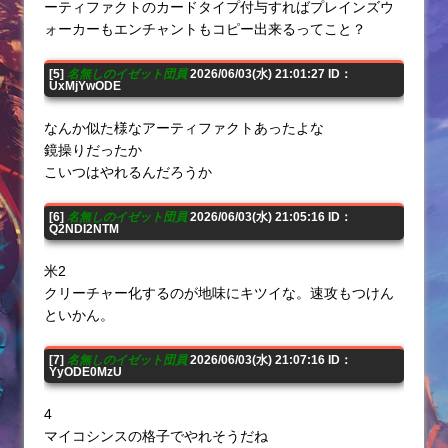
ーティファクトのカードタイプ付与すればプレインズウ
ォーカーもエンチャントもコピー出来るってこと？
[5]
名無しのイゼット団員
2026/06/03(水) 21:01:27 ID：
UxMjYwODE
なんか似た様なアーティファクトあったよな
鏡操りだったか
こいつはやれるんだろうか
[6]
名無しのイゼット団員
2026/06/03(水) 21:05:16 ID：
Q2NDI2NTM
米2
クリーチャー化するのが地味にキツイな。速攻もつけん
といかん。
[7]
名無しのイゼット団員
2026/06/03(水) 21:07:16 ID：
YyODE0MzU
4
マイコシンスの格子でやれそうだね