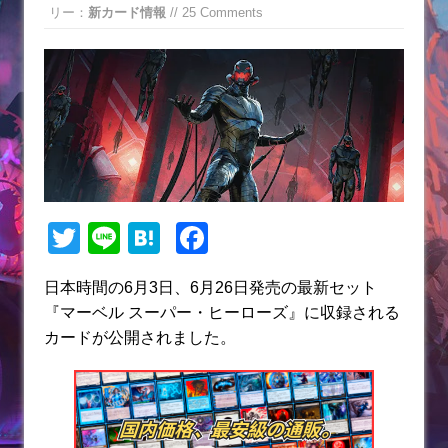
リー：
新カード情報
// 25 Comments
T
Li
H
F
w
n
at
a
日本時間の6月3日、6月26日発売の最新セット
itt
e
e
c
『マーベル スーパー・ヒーローズ』に収録される
er
n
e
カードが公開されました。
a
b
o
o