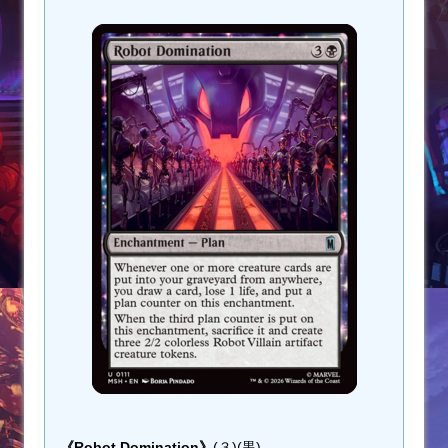
《Robot Domination》
(３)(黒)