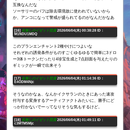
互換なんだな
ソーサリーのバフは除去環境故に使われていないから
か、アンコになって警戒が盛られてるのがなんだかなあ
[16]
名無しのイゼット団員
2026/06/04(木) 00:38:28 ID：
M1NDU1MDQ
このプランエンチャント2種やけにつよいな
それぞれの誘発条件がものすごくゆるゆるで簡単に3ドロ
ー3体トークンだったり4珍宝生成と7点顔面を与えたりの
ギミックが一瞬で出来そう
[17]
名無しのイゼット団員
2026/06/04(木) 01:14:36 ID：
E4ODM4Njc
そうなのかなぁ、なんかイクサランのときにあった速攻
付与する変身するアーティファクトみたいに、勝手にど
っか行かないでーってなりそうな気もするけど。
[18]
名無しのイゼット団員
2026/06/04(木) 01:49:11 ID：
c3MTM5Mjc