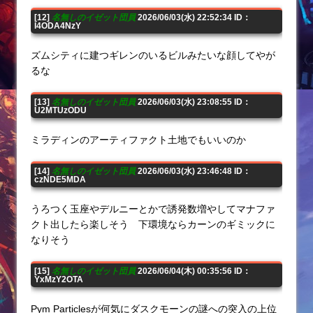
[12]
名無しのイゼット団員
2026/06/03(水) 22:52:34 ID：
I4ODA4NzY
ズムシティに建つギレンのいるビルみたいな顔してやが
るな
[13]
名無しのイゼット団員
2026/06/03(水) 23:08:55 ID：
U2MTUzODU
ミラディンのアーティファクト土地でもいいのか
[14]
名無しのイゼット団員
2026/06/03(水) 23:46:48 ID：
czNDE5MDA
うろつく玉座やデルニーとかで誘発数増やしてマナファ
クト出したら楽しそう 下環境ならカーンのギミックに
なりそう
[15]
名無しのイゼット団員
2026/06/04(木) 00:35:56 ID：
YxMzY2OTA
Pym Particlesが何気にダスクモーンの謎への突入の上位