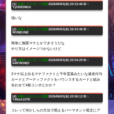
[1]
名無しのイゼット団員
2026/06/03(水) 20:33:46 ID：
YyODE0MzU
強いな
[2]
名無しのイゼット団員
2026/06/03(水) 20:43:46 ID：
M1MjEzNjE
簡単に無限マナとかできそうだな
やり方はイメージつかないけど
[3]
名無しのイゼット団員
2026/06/03(水) 20:54:29 ID：
k4NTM3MjY
3マナ以上出るマナファクトと千年霊薬みたいな速攻付与
カードとアーティファクトをバウンスするカードと組み
合わせて4枚コンボとかか？
[4]
名無しのイゼット団員
2026/06/03(水) 20:56:12 ID：
Y4NzA1OTE
コレって何かしらの方法で唱えるパーマネント呪文にア