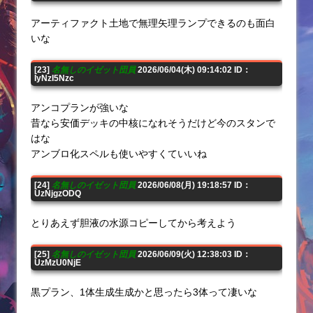
アーティファクト土地で無理矢理ランプできるのも面白
いな
[23]
名無しのイゼット団員
2026/06/04(木) 09:14:02 ID：
IyNzI5Nzc
アンコプランが強いな
昔なら安価デッキの中核になれそうだけど今のスタンで
はな
アンブロ化スペルも使いやすくていいね
[24]
名無しのイゼット団員
2026/06/08(月) 19:18:57 ID：
UzNjgzODQ
とりあえず胆液の水源コピーしてから考えよう
[25]
名無しのイゼット団員
2026/06/09(火) 12:38:03 ID：
UzMzU0NjE
黒プラン、1体生成生成かと思ったら3体って凄いな