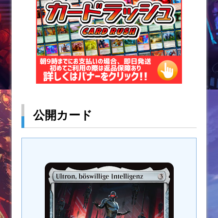
k
公開カード