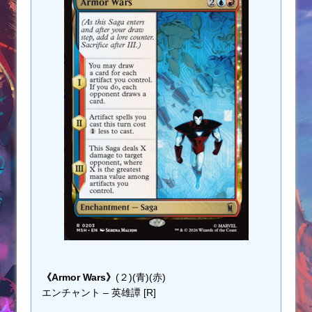
《Armor Wars》
(２)(青)(赤)
エンチャント – 英雄譚 [R]