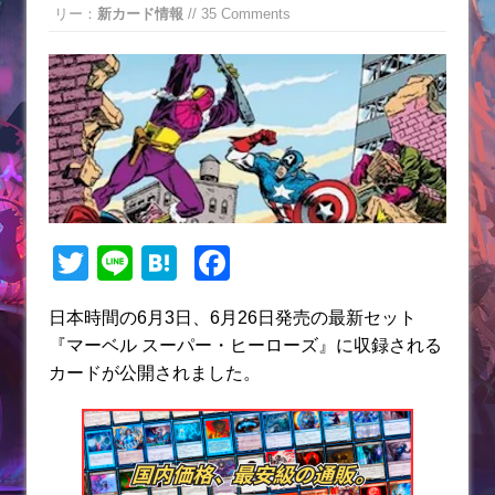
リー：
新カード情報
// 35 Comments
T
Li
H
F
w
n
at
a
日本時間の6月3日、6月26日発売の最新セット
itt
e
e
c
『マーベル スーパー・ヒーローズ』に収録される
er
n
e
カードが公開されました。
a
b
o
o