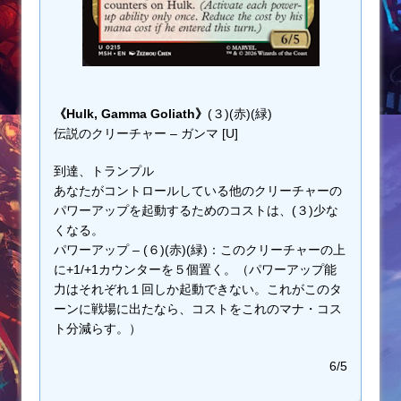
《Hulk, Gamma Goliath》
(３)(赤)(緑)
伝説のクリーチャー – ガンマ [U]
到達、トランプル
あなたがコントロールしている他のクリーチャーの
パワーアップを起動するためのコストは、(３)少な
くなる。
パワーアップ – (６)(赤)(緑)：このクリーチャーの上
に+1/+1カウンターを５個置く。（パワーアップ能
力はそれぞれ１回しか起動できない。これがこのタ
ーンに戦場に出たなら、コストをこれのマナ・コス
ト分減らす。）
6/5