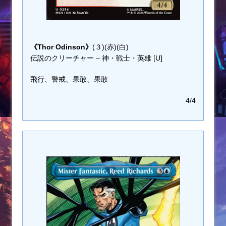
《Thor Odinson》
(３)(赤)(白)
伝説のクリーチャー – 神・戦士・英雄 [U]
飛行、警戒、果敢、果敢
4/4