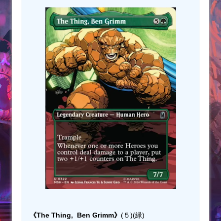
《The Thing, Ben Grimm》
(５)(緑)