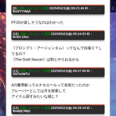
[9]
名無しのイゼット団員
2025/05/23(金) 09:23:46 ID：
MxNTY5MjA
FF15が楽しそうなのはわかった
[10]
名無しのイゼット団員
2025/05/23(金) 09:24:03 ID：
I0ODc1Nzc
《プロンプト・アージェンタム》ってなんで自撮り？し
てるの？
《The Gold Saucer》は割とやりおるかも
[11]
名無しのイゼット団員
2025/05/23(金) 09:27:06 ID：
I3NTk0MTU
4の魔導船ってルナホエールって名前だったのか
フレーバーとしては月を探索して
アイテム探すみたいな感じ？
[12]
名無しのイゼット団員
2025/05/23(金) 09:29:19 ID：
MwMjE3MjU