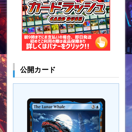
k
公開カード