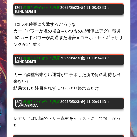
[26]
名無しのイゼット団員
2025/05/23(金) 11:08:03 ID：
k3NDM0MTI
ffコラボ確実に失敗するだろうな
カードパワーが塩の場合＝いつもの思考停止アグロ環境
ffのカードパワーが高過ぎた場合＝コラボ・ザ・ギャザリ
ングが3年続く
[27]
名無しのイゼット団員
2025/05/23(金) 11:10:34 ID：
k3NDM0MTI
カード調整出来ない運営がコラボした所で何の期待も出
来ないわ
結局大した注目されずにひっそり終わるだけ
[28]
名無しのイゼット団員
2025/05/23(金) 11:20:01 ID：
UwMjA5MDA
レガリアは伝説のフリー素材をイラストにして欲しかっ
た