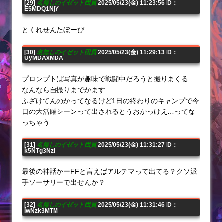
[29]
名無しのイゼット団員
2025/05/23(金) 11:23:56 ID：
E5MDQ1NjY
とくれせんたぼーび
[30]
名無しのイゼット団員
2025/05/23(金) 11:29:13 ID：
UyMDAxMDA
プロンプトは写真が趣味で戦闘中だろうと撮りまくる
なんなら自撮りまでかます
ふざけてんのかってなるけど1日の終わりのキャンプで今
日の大活躍シーンって出されるとうおかっけえ…ってな
っちゃう
[31]
名無しのイゼット団員
2025/05/23(金) 11:31:27 ID：
k5NTg3NzI
最後の神話かーFFと言えばアルテマって出てる？クソ派
手ソーサリーで出せんか？
[32]
名無しのイゼット団員
2025/05/23(金) 11:31:46 ID：
IwNzk3MTM