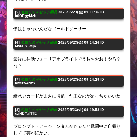
[5]
名無しのイゼット団員
2025/05/23(金) 09:11:36 ID：
k0ODgyMzk
伝説じゃないんだなゴールドソーサー
[6]
名無しのイゼット団員
2025/05/23(金) 09:14:26 ID：
MxNTY5MjA
最後に神話ウォーリアオブライトでうおおおお！やろ？
な？
[7]
名無しのイゼット団員
2025/05/23(金) 09:14:29 ID：
IwMzA4NzY
継承史カードがまさに帰還した王なのがめっちゃいいね
[8]
名無しのイゼット団員
2025/05/23(金) 09:19:58 ID：
gxNDYxNTE
プロンプト・アージェンタムがちゃんと戦闘中に自撮り
してて芸が細かい。