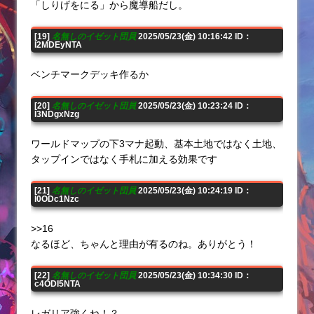
「しりげをにる」から魔導船だし。
[19]
名無しのイゼット団員
2025/05/23(金) 10:16:42 ID：
I2MDEyNTA
ベンチマークデッキ作るか
[20]
名無しのイゼット団員
2025/05/23(金) 10:23:24 ID：
I3NDgxNzg
ワールドマップの下3マナ起動、基本土地ではなく土地、
タップインではなく手札に加える効果です
[21]
名無しのイゼット団員
2025/05/23(金) 10:24:19 ID：
I0ODc1Nzc
>>16
なるほど、ちゃんと理由が有るのね。ありがとう！
[22]
名無しのイゼット団員
2025/05/23(金) 10:34:30 ID：
c4ODI5NTA
レガリア強くね！？