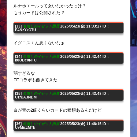
ルナホエールって女いなかったっけ？
もうカードは公開された？
[33]
名無しのイゼット団員
2025/05/23(金) 11:33:27 ID：
E4NzYzOTU
イグニスくん悪くないなぁ
[34]
名無しのイゼット団員
2025/05/23(金) 11:42:44 ID：
k0ODc0NTU
弱すぎるな
FFコラボも飽きてきた
[35]
名無しのイゼット団員
2025/05/23(金) 11:43:48 ID：
UzNjA3NDM
白が青の2倍くらいカードの種類あるんだけど
[36]
名無しのイゼット団員
2025/05/23(金) 11:48:15 ID：
UyMjczMTk