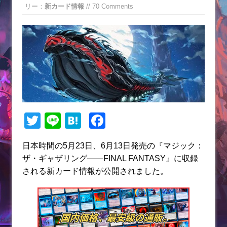
リー：
新カード情報
// 70 Comments
T
Li
H
F
w
n
at
a
日本時間の5月23日、6月13日発売の『マジック：
itt
e
e
c
ザ・ギャザリング——FINAL FANTASY』に収録
er
n
e
される新カード情報が公開されました。
a
b
o
o