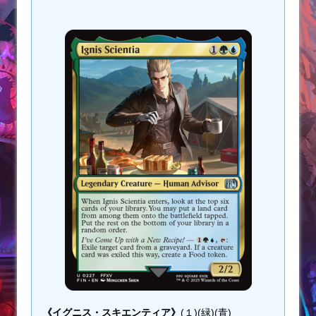
《イグニス・スキエンティア》
(１)(緑)(青)