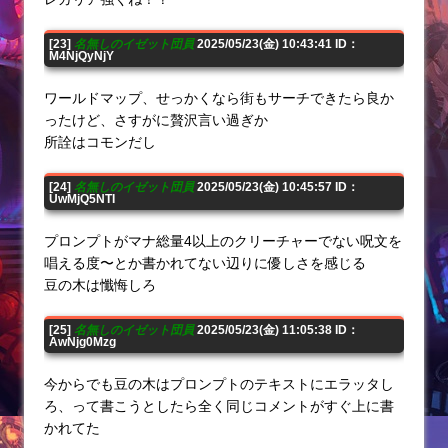
[23]
名無しのイゼット団員
2025/05/23(金) 10:43:41 ID：
M4NjQyNjY
ワールドマップ、せっかくなら街もサーチできたら良か
ったけど、さすがに贅沢言い過ぎか
所詮はコモンだし
[24]
名無しのイゼット団員
2025/05/23(金) 10:45:57 ID：
UwMjQ5NTI
プロンプトがマナ総量4以上のクリーチャーでない呪文を
唱える度〜とか書かれてない辺りに優しさを感じる
豆の木は懺悔しろ
[25]
名無しのイゼット団員
2025/05/23(金) 11:05:38 ID：
AwNjg0Mzg
今からでも豆の木はプロンプトのテキストにエラッタし
ろ、って書こうとしたら全く同じコメントがすぐ上に書
かれてた