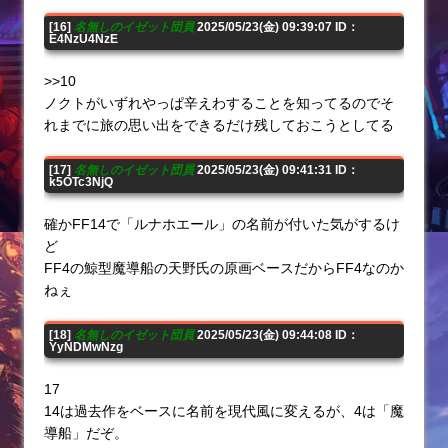
[16]
名無しのイゼット団員
2025/05/23(金) 09:39:07 ID：
E4NzU4NzE
>>10
ノクトがいずれやっぱ辛えわすることを知ってるのでそ
れまでに旅の思い出をできるだけ残しておこうとしてる
[17]
名無しのイゼット団員
2025/05/23(金) 09:41:31 ID：
k5OTc3NjQ
確かFF14で「ルナホエール」の名前が付いた気がするけ
ど
FF4の鯨型魔導船の天野氏の原画ベースだからFF4なのか
ねぇ
[18]
名無しのイゼット団員
2025/05/23(金) 09:44:08 ID：
YyNDMwNzg
17
14は過去作をベースに名前を現代風に変えるが、4は「魔
導船」だぞ。