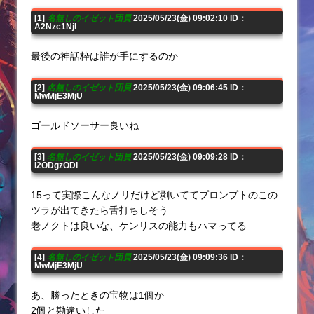
[1]
名無しのイゼット団員
2025/05/23(金) 09:02:10 ID：
A2Nzc1NjI
最後の神話枠は誰が手にするのか
[2]
名無しのイゼット団員
2025/05/23(金) 09:06:45 ID：
MwMjE3MjU
ゴールドソーサー良いね
[3]
名無しのイゼット団員
2025/05/23(金) 09:09:28 ID：
I2ODgzODI
15って実際こんなノリだけど剥いててプロンプトのこの
ツラが出てきたら舌打ちしそう
老ノクトは良いな、ケンリスの能力もハマってる
[4]
名無しのイゼット団員
2025/05/23(金) 09:09:36 ID：
MwMjE3MjU
あ、勝ったときの宝物は1個か
2個と勘違いした