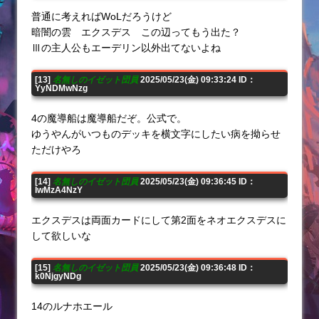
普通に考えればWoLだろうけど
暗闇の雲 エクスデス この辺ってもう出た？
Ⅲの主人公もエーデリン以外出てないよね
[13]
名無しのイゼット団員
2025/05/23(金) 09:33:24 ID：
YyNDMwNzg
4の魔導船は魔導船だぞ。公式で。
ゆうやんがいつものデッキを横文字にしたい病を拗らせ
ただけやろ
[14]
名無しのイゼット団員
2025/05/23(金) 09:36:45 ID：
IwMzA4NzY
エクスデスは両面カードにして第2面をネオエクスデスに
して欲しいな
[15]
名無しのイゼット団員
2025/05/23(金) 09:36:48 ID：
k0NjgyNDg
14のルナホエール