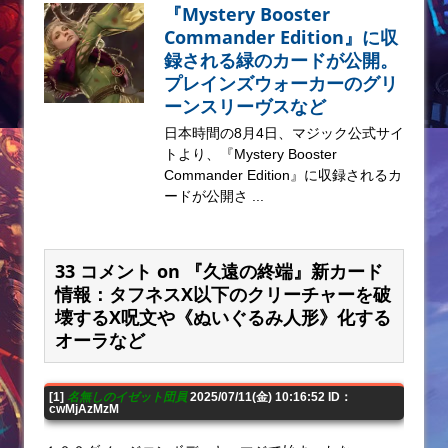
『Mystery Booster
Commander Edition』に収
録される緑のカードが公開。
プレインズウォーカーのグリ
ーンスリーヴスなど
日本時間の8月4日、マジック公式サイ
トより、『Mystery Booster
Commander Edition』に収録されるカ
ードが公開さ ...
33 コメント on 『久遠の終端』新カード
情報：タフネスX以下のクリーチャーを破
壊するX呪文や《ぬいぐるみ人形》化する
オーラなど
[1]
名無しのイゼット団員
2025/07/11(金) 10:16:52 ID：
cwMjAzMzM