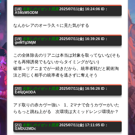
[18]
名無しのイゼット団員
2025/07/11(金) 16:24:06 ID：
A5MzM5ODM
なんかレアのオーラ久々に見た気がする
[19]
名無しのイゼット団員
2025/07/11(金) 16:39:26 ID：
gwMTg3MjM
この全体除去のリアニは本当は対象を取ってないな(そも
そも再帰誘発でもないからタイミングがない)
破壊→リアニまでが一続きだから、統率者戦だと屍術淘
汰と同じく相手の統率者を逃さずに奪えそう
[20]
名無しのイゼット団員
2025/07/11(金) 16:56:26 ID：
E4NjQ4ODA
アド取りの赤カヴー強い 1、2マナで合うカヴーがいた
らもっと跳ね上がる 次環境は大ミッドレンジ環境か？
[21]
名無しのイゼット団員
2025/07/11(金) 17:11:05 ID：
I1MDU2MDc