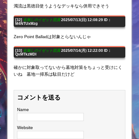
濁流は黒徳目使うようなデッキなら併用できそう
[32]
名無しのイゼット団員
2025/07/13(日) 12:08:29 ID：
M4NTUxMzg
Zero Point Balladは対象とらないんじゃ
[33]
名無しのイゼット団員
2025/07/14(月) 12:22:00 ID：
QxMTkzMDI
確かに対象取ってないから墓地対策をちょっと受けにく
いね 墓地一掃系は駄目だけど
コメントを送る
Name
Website