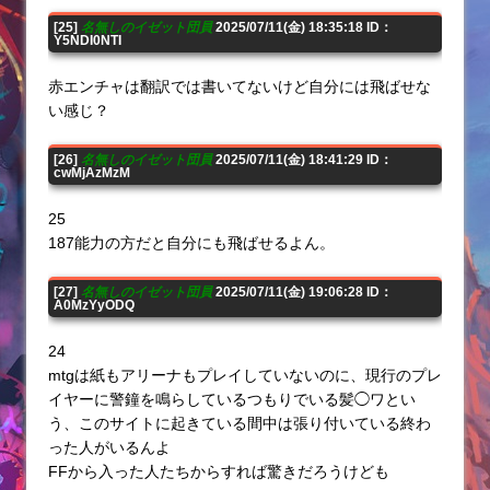
[25]
名無しのイゼット団員
2025/07/11(金) 18:35:18 ID：
Y5NDI0NTI
赤エンチャは翻訳では書いてないけど自分には飛ばせな
い感じ？
[26]
名無しのイゼット団員
2025/07/11(金) 18:41:29 ID：
cwMjAzMzM
25
187能力の方だと自分にも飛ばせるよん。
[27]
名無しのイゼット団員
2025/07/11(金) 19:06:28 ID：
A0MzYyODQ
24
mtgは紙もアリーナもプレイしていないのに、現行のプレ
イヤーに警鐘を鳴らしているつもりでいる髪◯ワとい
う、このサイトに起きている間中は張り付いている終わ
った人がいるんよ
FFから入った人たちからすれば驚きだろうけども