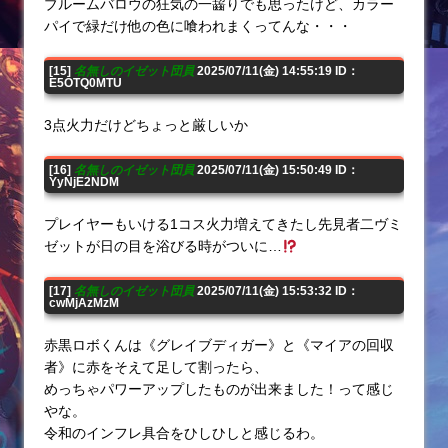
ブルームバロウの狂気の一齧りでも思ったけど、カラー
パイで緑だけ他の色に喰われまくってんな・・・
[15]
名無しのイゼット団員
2025/07/11(金) 14:55:19 ID：
E5OTQ0MTU
3点火力だけどちょっと厳しいか
[16]
名無しのイゼット団員
2025/07/11(金) 15:50:49 ID：
YyNjE2NDM
プレイヤーもいける1コス火力増えてきたし先見者二ヴミ
ゼットが日の目を浴びる時がついに…
[17]
名無しのイゼット団員
2025/07/11(金) 15:53:32 ID：
cwMjAzMzM
赤黒ロボくんは《グレイブディガー》と《マイアの回収
者》に赤をそえて足して割ったら、
めっちゃパワーアップしたものが出来ました！って感じ
やな。
令和のインフレ具合をひしひしと感じるわ。