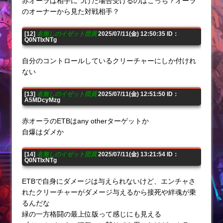
赤オーラは相手につけた場合受けるのはこっち？オーラ
のオーナーから見た対戦相手？
[12]
名無しのイゼット団員
2025/07/11(金) 12:50:35 ID：
Q0NTIxNTg
自分のコントロールしているクリーチャーにしか付けれ
ない
[13]
名無しのイゼット団員
2025/07/11(金) 12:51:50 ID：
A5MDcyMzg
赤オーラのETBはany otherターゲットか
自爆はダメか
[14]
名無しのイゼット団員
2025/07/11(金) 13:21:54 ID：
Q0NTIxNTg
ETBで自身にダメージは与えられないけど、エンチャさ
れたクリーチャーがダメージ与えるから接死や絆魂が乗
るんだな
緑の一方格闘の最上位版って感じにも見える