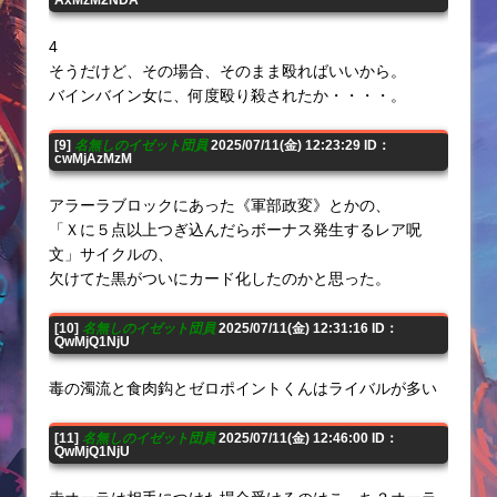
AxMzM2NDA
4
そうだけど、その場合、そのまま殴ればいいから。
バインバイン女に、何度殴り殺されたか・・・・。
[9]
名無しのイゼット団員
2025/07/11(金) 12:23:29 ID：
cwMjAzMzM
アラーラブロックにあった《軍部政変》とかの、
「Ｘに５点以上つぎ込んだらボーナス発生するレア呪
文」サイクルの、
欠けてた黒がついにカード化したのかと思った。
[10]
名無しのイゼット団員
2025/07/11(金) 12:31:16 ID：
QwMjQ1NjU
毒の濁流と食肉鈎とゼロポイントくんはライバルが多い
[11]
名無しのイゼット団員
2025/07/11(金) 12:46:00 ID：
QwMjQ1NjU