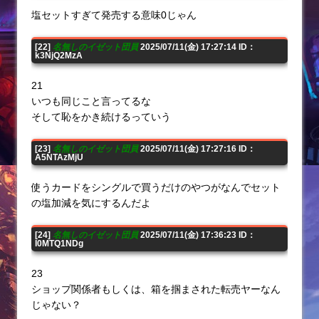
塩セットすぎて発売する意味0じゃん
[22]
名無しのイゼット団員
2025/07/11(金) 17:27:14 ID：
k3NjQ2MzA
21
いつも同じこと言ってるな
そして恥をかき続けるっていう
[23]
名無しのイゼット団員
2025/07/11(金) 17:27:16 ID：
A5NTAzMjU
使うカードをシングルで買うだけのやつがなんでセット
の塩加減を気にするんだよ
[24]
名無しのイゼット団員
2025/07/11(金) 17:36:23 ID：
I0MTQ1NDg
23
ショップ関係者もしくは、箱を掴まされた転売ヤーなん
じゃない？