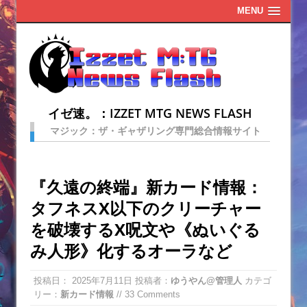
MENU
イゼ速。：IZZET MTG NEWS FLASH
マジック：ザ・ギャザリング専門総合情報サイト
『久遠の終端』新カード情報：
タフネスX以下のクリーチャー
を破壊するX呪文や《ぬいぐる
み人形》化するオーラなど
投稿日：
2025年7月11日
投稿者：
ゆうやん@管理人
カテゴ
リー：
新カード情報
// 33 Comments