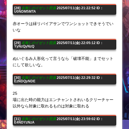
[28]
名無しのイゼット団員
2025/07/11(金) 21:22:52 ID：
U0NDM5MTA
赤オーラは緑リバイアサンでワンショットできそうでい
いな
[29]
名無しのイゼット団員
2025/07/11(金) 22:05:12 ID：
YyNzQyNzQ
ぬいぐるみ人形化って言うなら「破壊不能」までセット
にして欲しいな。
[30]
名無しのイゼット団員
2025/07/11(金) 22:29:32 ID：
EzNDQyNDE
25
場に出た時の能力はエンチャントされいるクリーチャー
以外なら対象に取れるものは対象に取れる
[31]
名無しのイゼット団員
2025/07/11(金) 23:59:02 ID：
E4NDYzNzA