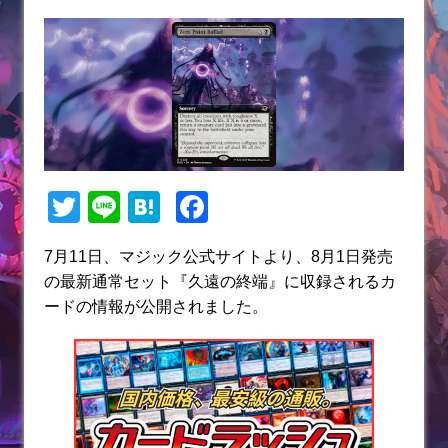
T
Li
H
F
w
n
at
a
7月11日、マジック公式サイトより、8月1日発売
itt
e
e
c
の最新通常セット『久遠の終端』に収録されるカ
er
n
e
ードの情報が公開されました。
a
b
o
o
k