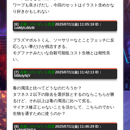
ワープも良さげだし，今回のセットはイラスト含めかな
り好きかもしれない
[6]
名無しのイゼット団員
2025/07/11(金) 11:05:18 ID：
cwMjAzMzM
プラズマボルトくん、ソーサリーなとことフェッチに反
応しない事だけが残念すぎる。
モグファナみたいな自殺可能低コスト生物とは相性良
い。
[7]
名無しのイゼット団員
2025/07/11(金) 11:42:13 ID：
I4MzIyNjY
毒の濁流と比べてどうなのだろうか？
タフネス２以下の除去を選択肢とするのならこちらが勝
るけど、それ以上は毒の濁流に比べて劣る。
マイナス修正じゃないことを活かして、こちらのでかい
生物を通すために使うのか？
[8]
名無しのイゼット団員
2025/07/11(金) 11:46:29 ID：