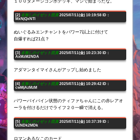
１００ダメージコンボデッキ、マジで始まったな。
[2]
名無しのイゼット団員
2025/07/11(金) 10:19:58 ID：
MxNjQxNTI
ぬいぐるみエンチャントをパワー7以上に付けて
自爆すれば21点？
[3]
名無しのイゼット団員
2025/07/11(金) 10:23:30 ID：
AxMzM2NDA
アダマンタイマイさんがアップし始めました
[4]
名無しのイゼット団員
2025/07/11(金) 10:29:42 ID：
cwMjAzMzM
パワーバイバイン状態のティファちゃんにこの赤レアオ
ーラを付けるだけでライフ２０一瞬で消える。
[5]
名無しのイゼット団員
2025/07/11(金) 10:37:39 ID：
UzNDk2MDk
ロマンあるなこのカード