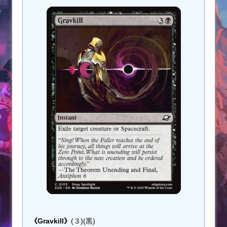
《Gravkill》
(３)(黒)