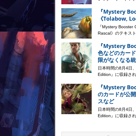
『Mystery B
《Tolabow, 
『Mystery Booste
Rascal》のテキストが
『Mystery B
色などのカード
限がなくなる統
日本時間の8月4日、マジ
Edition』に収録さ
『Mystery B
のカードが公開
スなど
日本時間の8月4日、マジ
Edition』に収録さ