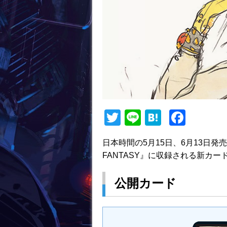
T
Li
H
F
w
n
at
a
日本時間の5月15日、6月13日発
itt
e
e
c
FANTASY』に収録される新カ
er
n
e
a
b
公開カード
o
o