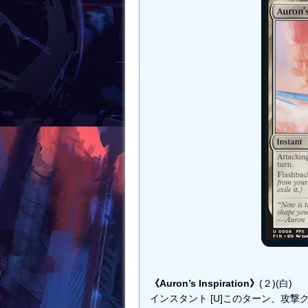
k
《Auron’s Inspiration》
(２)(白)
インスタント [U]このターン、攻撃