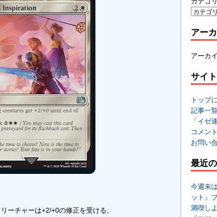
カテゴ
アーカ
アーカ
サイト
トップ
記事一
「イゼ
コメン
お問い
最近の
今週末
ット』
満喫し
クリーチャーは+2/+0の修正を受ける。