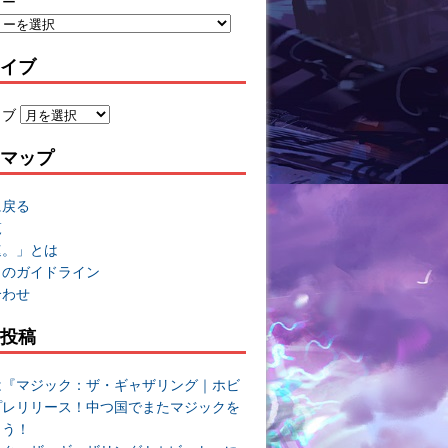
リー
イブ
イブ
マップ
に戻る
覧
速。」とは
トのガイドライン
合わせ
投稿
は『マジック：ザ・ギャザリング｜ホビ
プレリリース！中つ国でまたマジックを
よう！