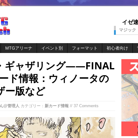
イゼ速。
マジック
MTGアリーナ
イベント別
フォーマット
初心者向け
ギャザリング——FINAL
新カード情報：ウィノータの
ザー版など
ん@管理人
カテゴリー：
新カード情報
// 37 Comments