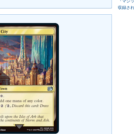
『マジッ
収録さ