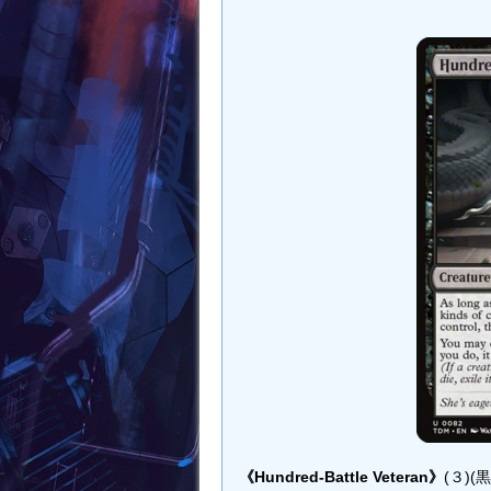
《Hundred-Battle Veteran》
(３)(黒