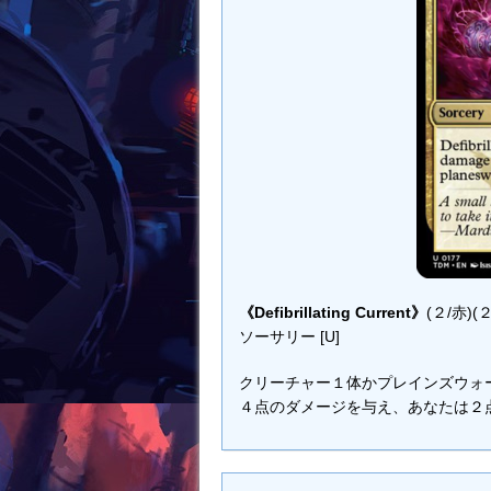
《Defibrillating Current》
(２/赤)(２
ソーサリー [U]
クリーチャー１体かプレインズウォーカー１体
４点のダメージを与え、あなたは２