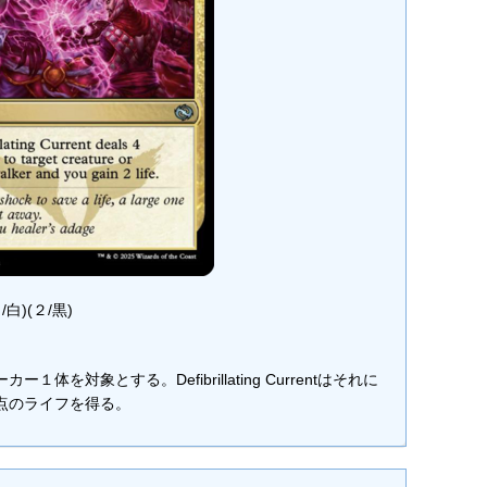
/白)(２/黒)
を対象とする。Defibrillating Currentはそれに
点のライフを得る。