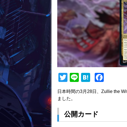
T
Li
H
F
w
n
at
a
日本時間の3月28日、Zullie t
itt
e
e
c
ました。
er
n
e
a
b
公開カード
o