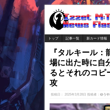
トップ
記事一覧
新カード情報
『タルキール：
場に出た時に自
るとそれのコピー
攻
投稿日：
2025年3月28日
投稿者：
ゆうや