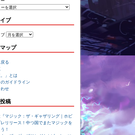
リー
イブ
イブ
マップ
に戻る
覧
速。」とは
トのガイドライン
合わせ
投稿
は『マジック：ザ・ギャザリング｜ホビ
プレリリース！中つ国でまたマジックを
よう！