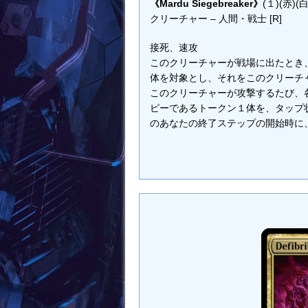
《Mardu Siegebreaker》
(１)(赤)(白
クリーチャー – 人間・戦士 [R]
接死、速攻
このクリーチャーが戦場に出たとき
体を対象とし、それをこのクリーチ
このクリーチャーが攻撃するたび、
ピーであるトークン１体を、タップ
のあなたの終了ステップの開始時に