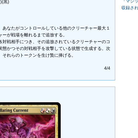
『マジッ
)(黒)
収録さ
、あなたがコントロールしている他のクリーチャー最大１
ャーが戦場を離れるまで追放する。
各対戦相手につき、その追放されているクリーチャーのコ
状態かつその対戦相手を攻撃している状態で生成する。次
、それらのトークンを生け贄に捧げる。
4/4