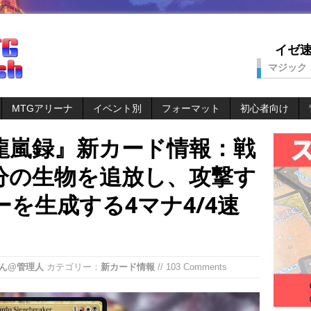
イゼ速。
マジック
MTGアリーナ
イベント別
フォーマット
初心者向け
龍嵐録』新カード情報：戦
分の生物を追放し、攻撃す
を生成する4マナ4/4速
ん@管理人
カテゴリー：
新カード情報
// 103 Comments