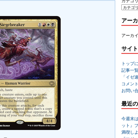
カテゴ
アーカ
アーカ
サイト
トップ
記事一
「イゼ
コメン
お問い
最近の
今週末
ット』
満喫し