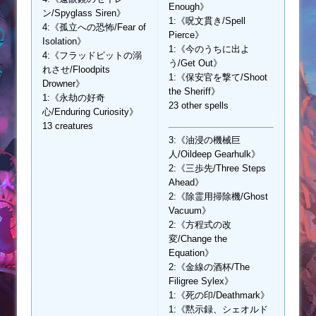
Enough》
ン/Spyglass Siren》
1:《呪文貫き/Spell
4:《孤立への恐怖/Fear of
Pierce》
Isolation》
1:《今のうちに出よ
4:《フラッドピットの溺
う/Get Out》
れさせ/Floodpits
1:《保安官を撃て/Shoot
Drowner》
the Sheriff》
1:《永劫の好奇
23 other spells
心/Enduring Curiosity》
13 creatures
3:《油浸の機械巨
人/Oildeep Gearhulk》
2:《三歩先/Three Steps
Ahead》
2:《除霊用掃除機/Ghost
Vacuum》
2:《方程式の改
変/Change the
Equation》
2:《金線の酒杯/The
Filigree Sylex》
1:《死の印/Deathmark》
1:《黙示録、シェオルド