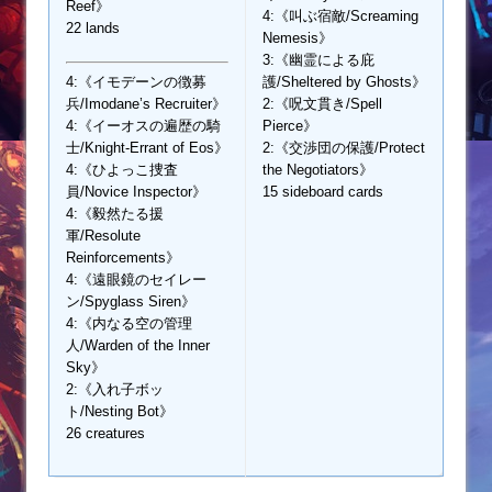
Reef》
4:《叫ぶ宿敵/Screaming
22 lands
Nemesis》
3:《幽霊による庇
4:《イモデーンの徴募
護/Sheltered by Ghosts》
兵/Imodane’s Recruiter》
2:《呪文貫き/Spell
4:《イーオスの遍歴の騎
Pierce》
士/Knight-Errant of Eos》
2:《交渉団の保護/Protect
4:《ひよっこ捜査
the Negotiators》
員/Novice Inspector》
15 sideboard cards
4:《毅然たる援
軍/Resolute
Reinforcements》
4:《遠眼鏡のセイレー
ン/Spyglass Siren》
4:《内なる空の管理
人/Warden of the Inner
Sky》
2:《入れ子ボッ
ト/Nesting Bot》
26 creatures