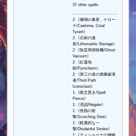
37 other spells
2:《珊瑚の暴君、ケロー
ナ/Caelorna, Coral
Tyrant》
2:《石術の連
射/Lithomantic Barrage》
2:《除霊用掃除機/Ghost
Vacuum》
2:《紅蓮地
獄/Pyroclasm》
2:《第三の道の偶像破壊
者/Third Path
Iconoclast》
1:《呪文貫き/Spell
Pierce》
1:《否認/Negate》
1:《焦熱の射
撃/Scorching Shot》
1:《軽蔑的な一
撃/Disdainful Stroke》
1:《ティシャーナの潮縛