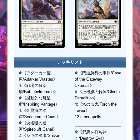
デッキリスト
4:《アダーカー荒
4:《門道急行の事件/Case
原/Adarkar Wastes》
of the Gateway
4:《戦場の鍛冶
Express》
場/Battlefield Forge》
4:《上機嫌の解体/Gleeful
4:《感動的な眺望
Demolition》
所/Inspiring Vantage》
4:《塔の点火/Torch the
4:《金属海の沿
Tower》
岸/Seachrome Coast》
12 other spells
4:《尖塔断の運
河/Spirebluff Canal》
4:《邪悪を打ち砕
2:《シヴの浅瀬/Shivan
く/Destroy Evil》