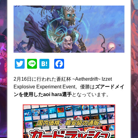
T
Li
H
F
w
n
at
a
2月16日に行われた蒼紅杯 ~Aetherdrift~ Izzet
itt
e
e
c
Explosive Experiment Event。優勝は
ズアードメイ
er
n
e
ン
を使用したaoi hara選手
となっています。
a
b
o
o
k