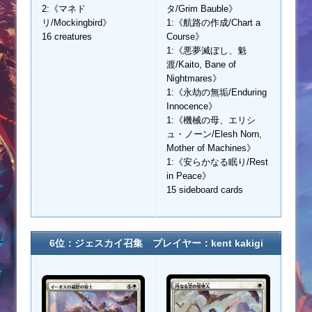
2:《マネド
タ/Grim Bauble》
リ/Mockingbird》
1:《航路の作成/Chart a
16 creatures
Course》
1:《悪夢滅ぼし、魁
渡/Kaito, Bane of
Nightmares》
1:《永劫の無垢/Enduring
Innocence》
1:《機械の母、エリシ
ュ・ノーン/Elesh Norn,
Mother of Machines》
1:《安らかなる眠り/Rest
in Peace》
15 sideboard cards
6位：ジェスカイ召集 プレイヤー：kent kakigi