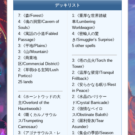
デッキリスト
7:《森/Forest》
1:《重厚な世界踏破
4:《魂の洞窟/Cavern of
車/Lumbering
Souls》
Worldwagon》
4:《寓話の小道/Fabled
4:《密輸人の驚
Passage》
き/Smuggler’s Surprise》
3:《平地/Plains》
5 other spells
3:《山/Mountain》
2:《商業地
3:《塔の点火/Torch the
区/Commercial District》
Tower》
2:《草萌ゆる玄関/Lush
2:《温厚な襞背/Tranquil
Portico》
Frillback》
25 lands
2:《安らかなる眠り/Rest
in Peace》
4:《ホーントウッドの大
2:《水晶のバリケー
主/Overlord of the
ド/Crystal Barricade》
Hauntwoods》
2:《強情なベイロ
4:《嘶くカルノサウル
ス/Obstinate Baloth》
ス/Trumpeting
2:《羅利骨灰/Tear
Carnosaur》
Asunder》
3:《アゴナサウルス・レ
1:《集会の季節/Season