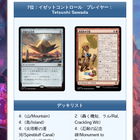
7位：イゼットコントロール プレイヤー：
Tetsushi Sawada
デッキリスト
4:《山/Mountain》
2:《轟く機知、ラル/Ral,
4:《島/Island》
Crackling Wit》
4:《尖塔断の運
4:《忍耐の記念
河/Spirebluff Canal》
碑/Monument to