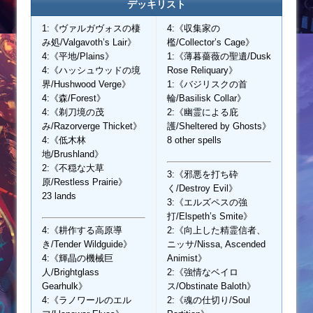
デッキリスト
1:《ヴァルガヴォスの棲
4:《収集家の
み処/Valgavoth’s Lair》
檻/Collector’s Cage》
4:《平地/Plains》
1:《薄暮薔薇の聖遺/Dusk
4:《ハッシュウッドの境
Rose Reliquary》
界/Hushwood Verge》
1:《バジリスクの首
4:《森/Forest》
輪/Basilisk Collar》
4:《剃刀境の茂
2:《幽霊による庇
み/Razorverge Thicket》
護/Sheltered by Ghosts》
4:《低木林
8 other spells
地/Brushland》
2:《不穏な大草
3:《邪悪を打ち砕
原/Restless Prairie》
く/Destroy Evil》
23 lands
3:《エルズペスの強
打/Elspeth’s Smite》
4:《耕作する高原導
2:《向上した精霊信者、
き/Tender Wildguide》
ニッサ/Nissa, Ascended
4:《輝晶の機械巨
Animist》
人/Brightglass
2:《強情なベイロ
Gearhulk》
ス/Obstinate Baloth》
4:《ラノワールのエル
2:《魂の仕切り/Soul