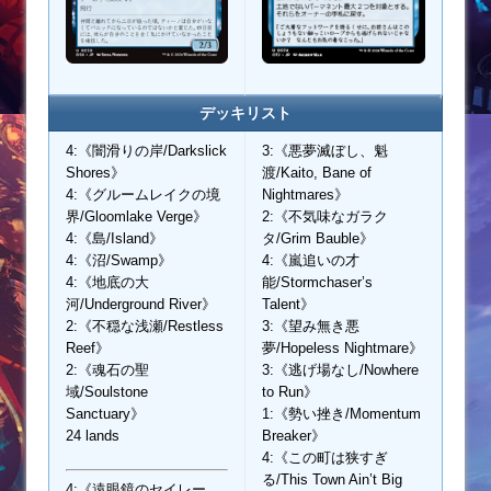
デッキリスト
4:《闇滑りの岸/Darkslick
3:《悪夢滅ぼし、魁
Shores》
渡/Kaito, Bane of
4:《グルームレイクの境
Nightmares》
界/Gloomlake Verge》
2:《不気味なガラク
4:《島/Island》
タ/Grim Bauble》
4:《沼/Swamp》
4:《嵐追いの才
4:《地底の大
能/Stormchaser’s
河/Underground River》
Talent》
2:《不穏な浅瀬/Restless
3:《望み無き悪
Reef》
夢/Hopeless Nightmare》
2:《魂石の聖
3:《逃げ場なし/Nowhere
域/Soulstone
to Run》
Sanctuary》
1:《勢い挫き/Momentum
24 lands
Breaker》
4:《この町は狭すぎ
る/This Town Ain’t Big
4:《遠眼鏡のセイレー