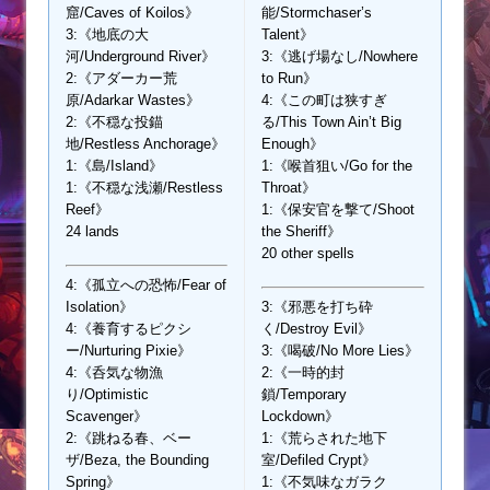
窟/Caves of Koilos》
能/Stormchaser’s
3:《地底の大
Talent》
河/Underground River》
3:《逃げ場なし/Nowhere
2:《アダーカー荒
to Run》
原/Adarkar Wastes》
4:《この町は狭すぎ
2:《不穏な投錨
る/This Town Ain’t Big
地/Restless Anchorage》
Enough》
1:《島/Island》
1:《喉首狙い/Go for the
1:《不穏な浅瀬/Restless
Throat》
Reef》
1:《保安官を撃て/Shoot
24 lands
the Sheriff》
20 other spells
4:《孤立への恐怖/Fear of
Isolation》
3:《邪悪を打ち砕
4:《養育するピクシ
く/Destroy Evil》
ー/Nurturing Pixie》
3:《喝破/No More Lies》
4:《呑気な物漁
2:《一時的封
り/Optimistic
鎖/Temporary
Scavenger》
Lockdown》
2:《跳ねる春、ベー
1:《荒らされた地下
ザ/Beza, the Bounding
室/Defiled Crypt》
Spring》
1:《不気味なガラク