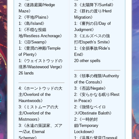
2:《迷路庭園/Hedge
3:《太陽降下/Sunfall》
Maze》
2:《群れの渡り/Herd
2:《平地/Plains》
Migration》
1:《島/Island》
1:《審判の日/Day of
1:《不穏な投錨
Judgment》
地/Restless Anchorage》
3:《エルズペスの強
1:《沼/Swamp》
打/Elspeth’s Smite》
1:《豊潤の神殿/Temple
1:《全損事故/Ride’s
of Plenty》
End》
1:《ウェイストウッドの
20 other spells
境界/Wastewood Verge》
26 lands
3:《領事の権限/Authority
of the Consuls》
4:《ホーントウッドの大
3:《否認/Negate》
主/Overlord of the
2:《安らかなる眠り/Rest
Hauntwoods》
in Peace》
3:《ミストムーアの大
2:《強情なベイロ
主/Overlord of the
ス/Obstinate Baloth》
Mistmoors》
2:《一時的封
3:《永遠の策謀家、ズア
鎖/Temporary
ー/Zur, Eternal
Lockdown》
Schemer》
1:《温厚な襞背/Tranquil