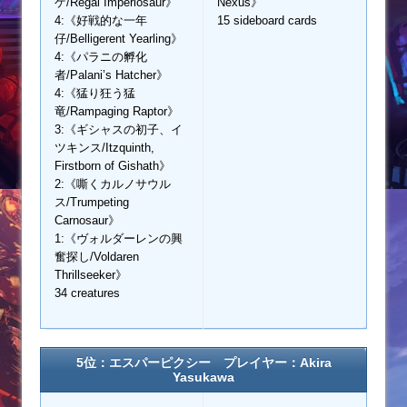
ゲ/Regal Imperiosaur》
Nexus》
4:《好戦的な一年
15 sideboard cards
仔/Belligerent Yearling》
4:《パラニの孵化
者/Palani’s Hatcher》
4:《猛り狂う猛
竜/Rampaging Raptor》
3:《ギシャスの初子、イ
ツキンス/Itzquinth,
Firstborn of Gishath》
2:《嘶くカルノサウル
ス/Trumpeting
Carnosaur》
1:《ヴォルダーレンの興
奮探し/Voldaren
Thrillseeker》
34 creatures
5位：エスパーピクシー プレイヤー：Akira
Yasukawa