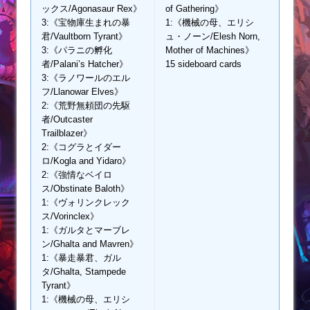
ックス/Agonasaur Rex》
of Gathering》
3:《宝物庫生まれの暴
1:《機械の母、エリシ
君/Vaultborn Tyrant》
ュ・ノーン/Elesh Norn,
3:《パラニの孵化
Mother of Machines》
者/Palani’s Hatcher》
15 sideboard cards
3:《ラノワールのエル
フ/Llanowar Elves》
2:《荒野無頼団の先駆
者/Outcaster
Trailblazer》
2:《コグラとイダー
ロ/Kogla and Yidaro》
2:《強情なベイロ
ス/Obstinate Baloth》
1:《ヴォリンクレック
ス/Vorinclex》
1:《ガルタとマーブレ
ン/Ghalta and Mavren》
1:《暴走暴君、ガル
タ/Ghalta, Stampede
Tyrant》
1:《機械の母、エリシ