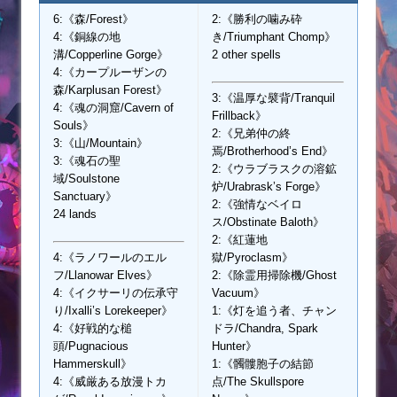
6:《森/Forest》
2:《勝利の噛み砕
4:《銅線の地
き/Triumphant Chomp》
溝/Copperline Gorge》
2 other spells
4:《カープルーザンの
森/Karplusan Forest》
3:《温厚な襞背/Tranquil
4:《魂の洞窟/Cavern of
Frillback》
Souls》
2:《兄弟仲の終
3:《山/Mountain》
焉/Brotherhood’s End》
3:《魂石の聖
2:《ウラブラスクの溶鉱
域/Soulstone
炉/Urabrask’s Forge》
Sanctuary》
2:《強情なベイロ
24 lands
ス/Obstinate Baloth》
2:《紅蓮地
4:《ラノワールのエル
獄/Pyroclasm》
フ/Llanowar Elves》
2:《除霊用掃除機/Ghost
4:《イクサーリの伝承守
Vacuum》
り/Ixalli’s Lorekeeper》
1:《灯を追う者、チャン
4:《好戦的な槌
ドラ/Chandra, Spark
頭/Pugnacious
Hunter》
Hammerskull》
1:《髑髏胞子の結節
4:《威厳ある放漫トカ
点/The Skullspore