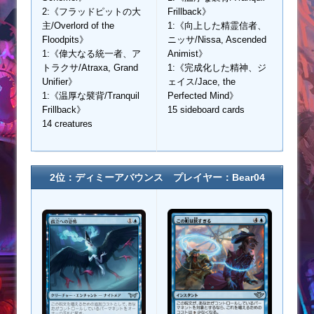
2:《フラッドピットの大
Frillback》
主/Overlord of the
1:《向上した精霊信者、
Floodpits》
ニッサ/Nissa, Ascended
1:《偉大なる統一者、ア
Animist》
トラクサ/Atraxa, Grand
1:《完成化した精神、ジ
Unifier》
ェイス/Jace, the
1:《温厚な襞背/Tranquil
Perfected Mind》
Frillback》
15 sideboard cards
14 creatures
2位：ディミーアバウンス プレイヤー：Bear04