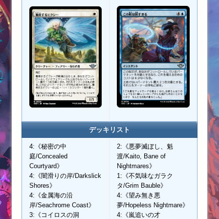
デッキリスト
4:《秘密の中
2:《悪夢滅ぼし、魁
庭/Concealed
渡/Kaito, Bane of
Courtyard》
Nightmares》
4:《闇滑りの岸/Darkslick
1:《不気味なガラク
Shores》
タ/Grim Bauble》
4:《金属海の沿
4:《望み無き悪
岸/Seachrome Coast》
夢/Hopeless Nightmare》
3:《コイロスの洞
4:《嵐追いの才