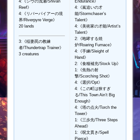
4:《シヴの浅瀬/Shivan
Endurance》
Reef》
4:《嵐追いの才
4:《リバーパイアーの境
能/Stormchaser’s
界/Riverpyre Verge》
Talent》
20 lands
4:《美術家の才能/Artist’s
Talent》
2:《咆哮する焼
3:《稲妻罠の教練
炉/Roaring Furnace》
者/Thundertrap Trainer》
4:《手練/Sleight of
3 creatures
Hand》
2:《食糧補充/Stock Up》
1:《焦熱の射
撃/Scorching Shot》
4:《選択/Opt》
4:《この町は狭すぎ
る/This Town Ain’t Big
Enough》
4:《塔の点火/Torch the
Tower》
1:《三歩先/Three Steps
Ahead》
1:《呪文貫き/Spell
Pierce》