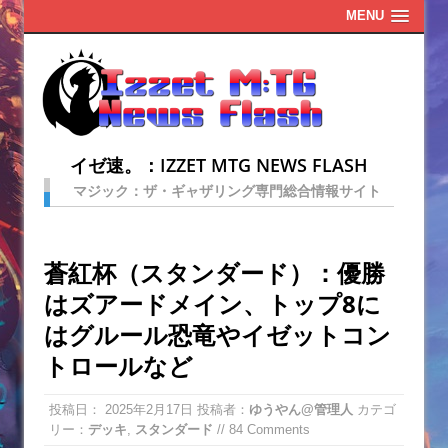
MENU
イゼ速。：IZZET MTG NEWS FLASH
マジック：ザ・ギャザリング専門総合情報サイト
蒼紅杯（スタンダード）：優勝
はズアードメイン、トップ8に
はグルール恐竜やイゼットコン
トロールなど
投稿日：
2025年2月17日
投稿者：
ゆうやん@管理人
カテゴ
リー：
デッキ
,
スタンダード
// 84 Comments