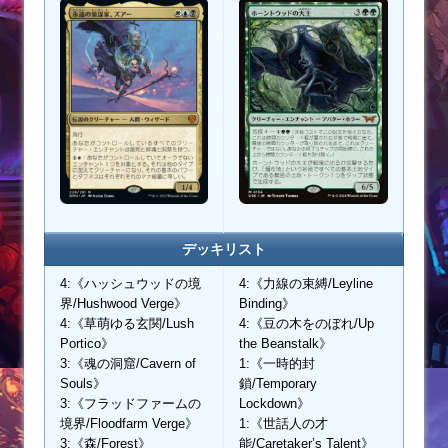
デッキリスト
4:《ハッシュウッドの境
4:《力線の束縛/Leyline
界/Hushwood Verge》
Binding》
4:《草萌ゆる玄関/Lush
4:《豆の木をのぼれ/Up
Portico》
the Beanstalk》
3:《魂の洞窟/Cavern of
1:《一時的封
Souls》
鎖/Temporary
3:《フラッドファームの
Lockdown》
境界/Floodfarm Verge》
1:《世話人の才
3:《森/Forest》
能/Caretaker’s Talent》