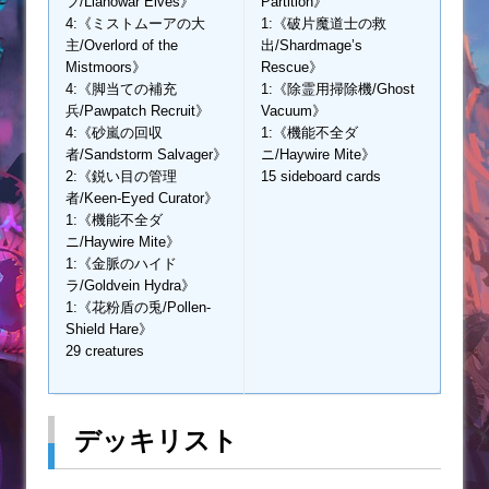
フ/Llanowar Elves》
Partition》
4:《ミストムーアの大
1:《破片魔道士の救
主/Overlord of the
出/Shardmage’s
Mistmoors》
Rescue》
4:《脚当ての補充
1:《除霊用掃除機/Ghost
兵/Pawpatch Recruit》
Vacuum》
4:《砂嵐の回収
1:《機能不全ダ
者/Sandstorm Salvager》
ニ/Haywire Mite》
2:《鋭い目の管理
15 sideboard cards
者/Keen-Eyed Curator》
1:《機能不全ダ
ニ/Haywire Mite》
1:《金脈のハイド
ラ/Goldvein Hydra》
1:《花粉盾の兎/Pollen-
Shield Hare》
29 creatures
デッキリスト