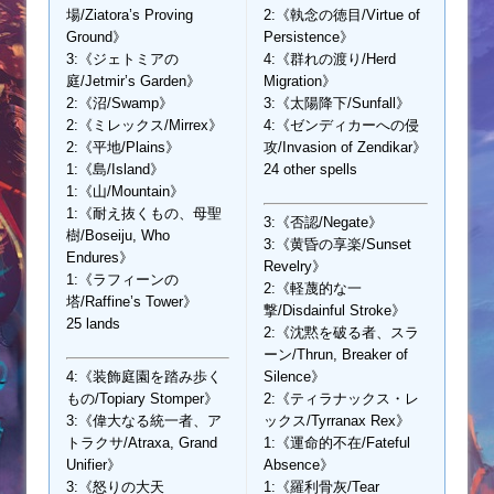
場/Ziatora’s Proving
2:《執念の徳目/Virtue of
Ground》
Persistence》
3:《ジェトミアの
4:《群れの渡り/Herd
庭/Jetmir’s Garden》
Migration》
2:《沼/Swamp》
3:《太陽降下/Sunfall》
2:《ミレックス/Mirrex》
4:《ゼンディカーへの侵
2:《平地/Plains》
攻/Invasion of Zendikar》
1:《島/Island》
24 other spells
1:《山/Mountain》
1:《耐え抜くもの、母聖
3:《否認/Negate》
樹/Boseiju, Who
3:《黄昏の享楽/Sunset
Endures》
Revelry》
1:《ラフィーンの
2:《軽蔑的な一
塔/Raffine’s Tower》
撃/Disdainful Stroke》
25 lands
2:《沈黙を破る者、スラ
ーン/Thrun, Breaker of
4:《装飾庭園を踏み歩く
Silence》
もの/Topiary Stomper》
2:《ティラナックス・レ
3:《偉大なる統一者、ア
ックス/Tyrranax Rex》
トラクサ/Atraxa, Grand
1:《運命的不在/Fateful
Unifier》
Absence》
3:《怒りの大天
1:《羅利骨灰/Tear