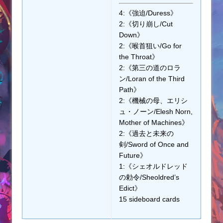
4:《強迫/Duress》
2:《切り崩し/Cut
Down》
2:《喉首狙い/Go for
the Throat》
2:《第三の道のロラ
ン/Loran of the Third
Path》
2:《機械の母、エリシ
ュ・ノーン/Elesh Norn,
Mother of Machines》
2:《過去と未来の
剣/Sword of Once and
Future》
1:《シェオルドレッド
の勅令/Sheoldred’s
Edict》
15 sideboard cards