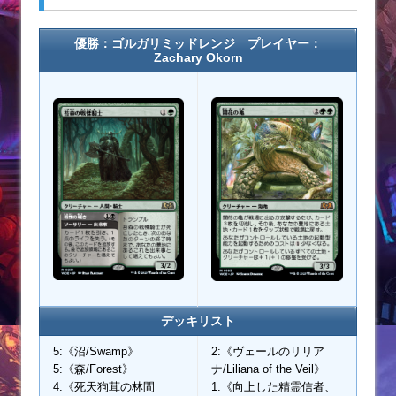
優勝：ゴルガリミッドレンジ プレイヤー：
Zachary Okorn
デッキリスト
5:《沼/Swamp》
2:《ヴェールのリリア
5:《森/Forest》
ナ/Liliana of the Veil》
4:《死天狗茸の林間
1:《向上した精霊信者、