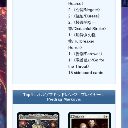
Hearse》
2:《否認/Negate》
2:《強迫/Duress》
2:《軽蔑的な一
撃/Disdainful Stroke》
1:《船砕きの怪
物/Hullbreaker
Horror》
1:《告別/Farewell》
1:《喉首狙い/Go for
the Throat》
15 sideboard cards
Top4：オルゾフミッドレンジ プレイヤー：
Predrag Markovic