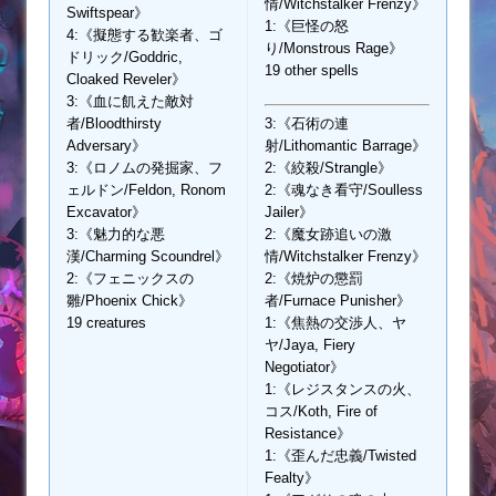
情/Witchstalker Frenzy》
Swiftspear》
1:《巨怪の怒
4:《擬態する歓楽者、ゴ
り/Monstrous Rage》
ドリック/Goddric,
19 other spells
Cloaked Reveler》
3:《血に飢えた敵対
者/Bloodthirsty
3:《石術の連
Adversary》
射/Lithomantic Barrage》
3:《ロノムの発掘家、フ
2:《絞殺/Strangle》
ェルドン/Feldon, Ronom
2:《魂なき看守/Soulless
Excavator》
Jailer》
3:《魅力的な悪
2:《魔女跡追いの激
漢/Charming Scoundrel》
情/Witchstalker Frenzy》
2:《フェニックスの
2:《焼炉の懲罰
雛/Phoenix Chick》
者/Furnace Punisher》
19 creatures
1:《焦熱の交渉人、ヤ
ヤ/Jaya, Fiery
Negotiator》
1:《レジスタンスの火、
コス/Koth, Fire of
Resistance》
1:《歪んだ忠義/Twisted
Fealty》