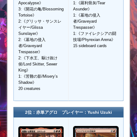
Apocalypse》
1:《羅利骨灰/Tear
3:《開花の亀/Blossoming
Asunder》
Tortoise》
1:《墓地の侵入
2:《グリッサ・サンスレ
者/Graveyard
イヤー/Glissa
Trespasser》
Sunslayer》
1:《ファイレクシアの闘
2:《墓地の侵入
技場/Phyrexian Arena》
者/Graveyard
15 sideboard cards
Trespasser》
2:《下水王、駆け抜け
侯/Lord Skitter, Sewer
King》
1:《苦難の影/Misery’s
Shadow》
20 creatures
2位：赤単アグロ プレイヤー：Yushi Uzuki