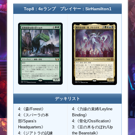
Top8：4cランプ プレイヤー：SirHamilton1
デッキリスト
4:《森/Forest》
4:《力線の束縛/Leyline
4:《スパーラの本
Binding》
部/Spara’s
4:《骨化/Ossification》
Headquarters》
3:《豆の木をのぼれ/Up
4:《ジアトラの試練
the Beanstalk》