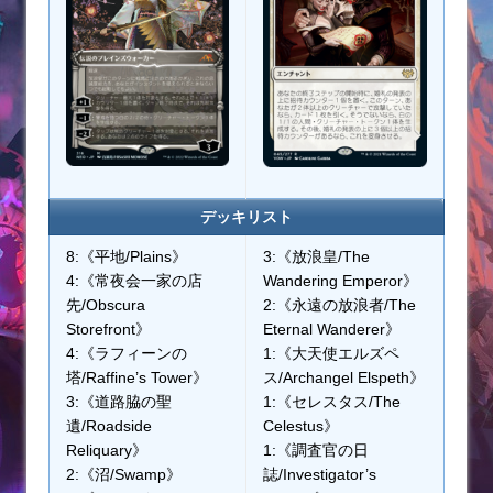
デッキリスト
8:《平地/Plains》
3:《放浪皇/The
4:《常夜会一家の店
Wandering Emperor》
先/Obscura
2:《永遠の放浪者/The
Storefront》
Eternal Wanderer》
4:《ラフィーンの
1:《大天使エルズペ
塔/Raffine’s Tower》
ス/Archangel Elspeth》
3:《道路脇の聖
1:《セレスタス/The
遺/Roadside
Celestus》
Reliquary》
1:《調査官の日
2:《沼/Swamp》
誌/Investigator’s