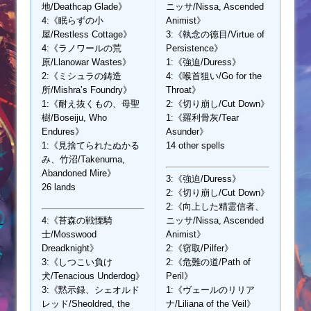
地/Deathcap Glade》
ニッサ/Nissa, Ascended
4:《眠らずの小
Animist》
屋/Restless Cottage》
3:《執念の徳目/Virtue of
4:《ラノワールの荒
Persistence》
原/Llanowar Wastes》
1:《強迫/Duress》
2:《ミシュラの鋳造
4:《喉首狙い/Go for the
所/Mishra’s Foundry》
Throat》
1:《耐え抜くもの、母聖
2:《切り崩し/Cut Down》
樹/Boseiju, Who
1:《羅利骨灰/Tear
Endures》
Asunder》
1:《見捨てられたぬかる
14 other spells
み、竹沼/Takenuma,
Abandoned Mire》
3:《強迫/Duress》
26 lands
2:《切り崩し/Cut Down》
2:《向上した精霊信者、
4:《苔森の戦慄騎
ニッサ/Nissa, Ascended
士/Mosswood
Animist》
Dreadknight》
2:《窃取/Pilfer》
3:《しつこい負け
2:《危難の道/Path of
犬/Tenacious Underdog》
Peril》
3:《黙示録、シェオルド
1:《ヴェールのリリア
レッド/Sheoldred, the
ナ/Liliana of the Veil》