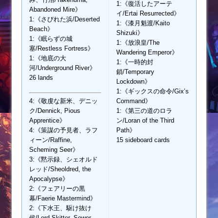
1:《復活したアーテ
Abandoned Mire》
イ/Ertai Resurrected》
1:《さびれた浜/Deserted
1:《漆月魁渡/Kaito
Beach》
Shizuki》
1:《眠らずの城
1:《放浪皇/The
塞/Restless Fortress》
Wandering Emperor》
1:《地底の大
1:《一時的封
河/Underground River》
鎖/Temporary
26 lands
Lockdown》
1:《ギックスの命令/Gix’s
4:《敬虔な新米、デニッ
Command》
ク/Dennick, Pious
1:《第三の道のロラ
Apprentice》
ン/Loran of the Third
4:《策謀の予見者、ラフ
Path》
ィーン/Raffine,
15 sideboard cards
Scheming Seer》
3:《黙示録、シェオルド
レッド/Sheoldred, the
Apocalypse》
2:《フェアリーの黒
幕/Faerie Mastermind》
2:《下水王、駆け抜け
侯/Lord Skitter, Sewer