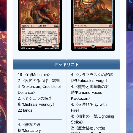
デッキリスト
18:《山/Mountain》
4:《ウラブラスクの溶鉱
2:《反逆のるつぼ、霜剣
炉/Urabrask’s Forge》
山/Sokenzan, Crucible of
4:《熊野と渇苛斬の対
Defiance》
峙/Kumano Faces
2:《ミシュラの鋳造
Kakkazan》
所/Mishra’s Foundry》
4:《火遊び/Play with
22 lands
Fire》
4:《稲妻の一撃/Lightning
Strike》
4:《僧院の速
2:《魔女跡追いの激
槍/Monastery