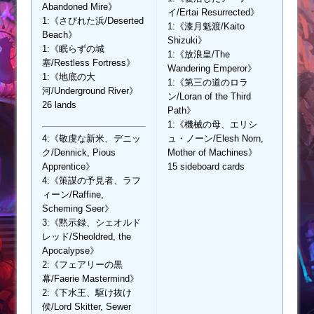
Abandoned Mire》
イ/Ertai Resurrected》
1:《さびれた浜/Deserted
1:《漆月魁渡/Kaito
Beach》
Shizuki》
1:《眠らずの城
1:《放浪皇/The
塞/Restless Fortress》
Wandering Emperor》
1:《地底の大
1:《第三の道のロラ
河/Underground River》
ン/Loran of the Third
26 lands
Path》
1:《機械の母、エリシ
4:《敬虔な新米、デニッ
ュ・ノーン/Elesh Norn,
ク/Dennick, Pious
Mother of Machines》
Apprentice》
15 sideboard cards
4:《策謀の予見者、ラフ
ィーン/Raffine,
Scheming Seer》
3:《黙示録、シェオルド
レッド/Sheoldred, the
Apocalypse》
2:《フェアリーの黒
幕/Faerie Mastermind》
2:《下水王、駆け抜け
侯/Lord Skitter, Sewer