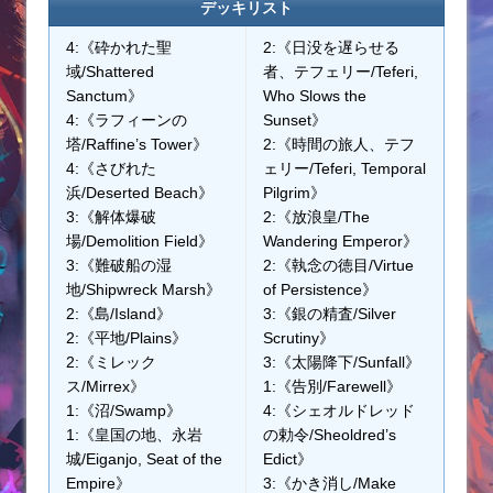
デッキリスト
4:《砕かれた聖
2:《日没を遅らせる
域/Shattered
者、テフェリー/Teferi,
Sanctum》
Who Slows the
4:《ラフィーンの
Sunset》
塔/Raffine’s Tower》
2:《時間の旅人、テフ
4:《さびれた
ェリー/Teferi, Temporal
浜/Deserted Beach》
Pilgrim》
3:《解体爆破
2:《放浪皇/The
場/Demolition Field》
Wandering Emperor》
3:《難破船の湿
2:《執念の徳目/Virtue
地/Shipwreck Marsh》
of Persistence》
2:《島/Island》
3:《銀の精査/Silver
2:《平地/Plains》
Scrutiny》
2:《ミレック
3:《太陽降下/Sunfall》
ス/Mirrex》
1:《告別/Farewell》
1:《沼/Swamp》
4:《シェオルドレッド
1:《皇国の地、永岩
の勅令/Sheoldred’s
城/Eiganjo, Seat of the
Edict》
Empire》
3:《かき消し/Make