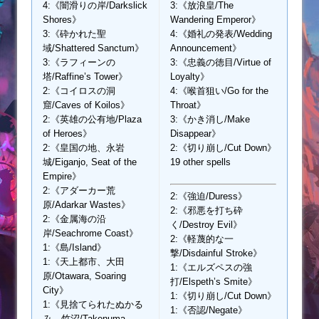
4:《闇滑りの岸/Darkslick
3:《放浪皇/The
Shores》
Wandering Emperor》
3:《砕かれた聖
4:《婚礼の発表/Wedding
域/Shattered Sanctum》
Announcement》
3:《ラフィーンの
3:《忠義の徳目/Virtue of
塔/Raffine’s Tower》
Loyalty》
2:《コイロスの洞
4:《喉首狙い/Go for the
窟/Caves of Koilos》
Throat》
2:《英雄の公有地/Plaza
3:《かき消し/Make
of Heroes》
Disappear》
2:《皇国の地、永岩
2:《切り崩し/Cut Down》
城/Eiganjo, Seat of the
19 other spells
Empire》
2:《アダーカー荒
2:《強迫/Duress》
原/Adarkar Wastes》
2:《邪悪を打ち砕
2:《金属海の沿
く/Destroy Evil》
岸/Seachrome Coast》
2:《軽蔑的な一
1:《島/Island》
撃/Disdainful Stroke》
1:《天上都市、大田
1:《エルズペスの強
原/Otawara, Soaring
打/Elspeth’s Smite》
City》
1:《切り崩し/Cut Down》
1:《見捨てられたぬかる
1:《否認/Negate》
み、竹沼/Takenuma,