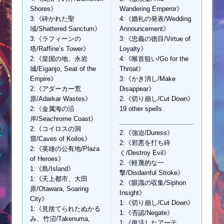
Shores》
Wandering Emperor》
3:《砕かれた聖
4:《婚礼の発表/Wedding
域/Shattered Sanctum》
Announcement》
3:《ラフィーンの
3:《忠義の徳目/Virtue of
塔/Raffine’s Tower》
Loyalty》
2:《皇国の地、永岩
4:《喉首狙い/Go for the
城/Eiganjo, Seat of the
Throat》
Empire》
3:《かき消し/Make
2:《アダーカー荒
Disappear》
原/Adarkar Wastes》
2:《切り崩し/Cut Down》
2:《金属海の沿
19 other spells
岸/Seachrome Coast》
2:《コイロスの洞
2:《強迫/Duress》
窟/Caves of Koilos》
2:《邪悪を打ち砕
2:《英雄の公有地/Plaza
く/Destroy Evil》
of Heroes》
2:《軽蔑的な一
1:《島/Island》
撃/Disdainful Stroke》
1:《天上都市、大田
2:《眼識の収集/Siphon
原/Otawara, Soaring
Insight》
City》
1:《切り崩し/Cut Down》
1:《見捨てられたぬかる
1:《否認/Negate》
み、竹沼/Takenuma,
1:《復活したアーテ