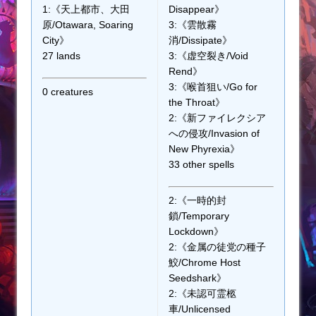
1:《天上都市、大田
Disappear》
原/Otawara, Soaring
3:《雲散霧
City》
消/Dissipate》
27 lands
3:《虚空裂き/Void
Rend》
3:《喉首狙い/Go for
0 creatures
the Throat》
2:《新ファイレクシア
への侵攻/Invasion of
New Phyrexia》
33 other spells
2:《一時的封
鎖/Temporary
Lockdown》
2:《金属の徒党の種子
鮫/Chrome Host
Seedshark》
2:《未認可霊柩
車/Unlicensed