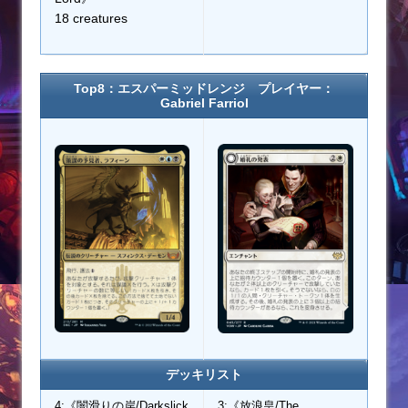
18 creatures
Top8：エスパーミッドレンジ プレイヤー：
Gabriel Farriol
デッキリスト
4:《闇滑りの岸/Darkslick
3:《放浪皇/The