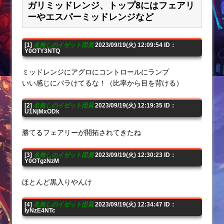
ガリミッドレンジ、トップ8にはフェアリ
ーやエスパーミッドレンジなど
[1]
名無しのイゼット団員
2023/09/19(火) 12:09:54 ID：
Y0OTY3NTQ
ミッドレンジにアグロにコントロールにランプ
いい感じにバラけてるな！（比率から目を背ける）
[2]
名無しのイゼット団員
2023/09/19(火) 12:19:35 ID：
U1NjMxODk
勝てるフェアリーが開拓されてきたね
[3]
名無しのイゼット団員
2023/09/19(火) 12:30:23 ID：
Y0OTgzNzM
ほとんど黒入りやんけ
[4]
名無しのイゼット団員
2023/09/19(火) 12:34:47 ID：
IyNzE4NTc