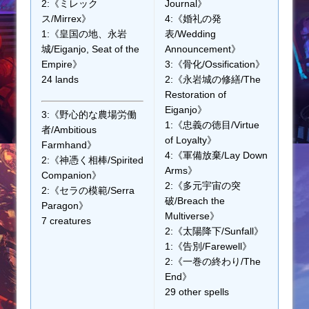
2:《ミレック
Journal》
ス/Mirrex》
4:《婚礼の発
1:《皇国の地、永岩
表/Wedding
城/Eiganjo, Seat of the
Announcement》
Empire》
3:《骨化/Ossification》
24 lands
2:《永岩城の修繕/The
Restoration of
Eiganjo》
3:《野心的な農場労働
1:《忠義の徳目/Virtue
者/Ambitious
of Loyalty》
Farmhand》
4:《軍備放棄/Lay Down
2:《神憑く相棒/Spirited
Arms》
Companion》
2:《多元宇宙の突
2:《セラの模範/Serra
破/Breach the
Paragon》
Multiverse》
7 creatures
2:《太陽降下/Sunfall》
1:《告別/Farewell》
2:《一巻の終わり/The
End》
29 other spells