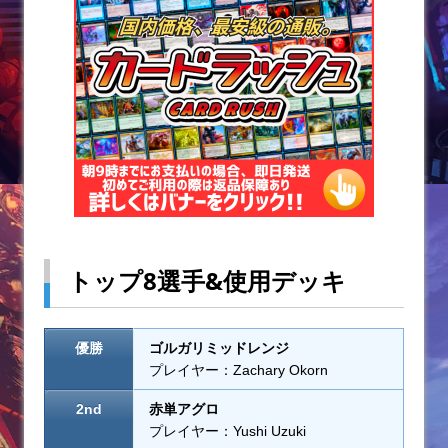
o
k
トップ8選手&使用デッキ
優勝
ゴルガリミッドレンジ
プレイヤー：Zachary Okorn
2nd
赤単アグロ
プレイヤー：Yushi Uzuki