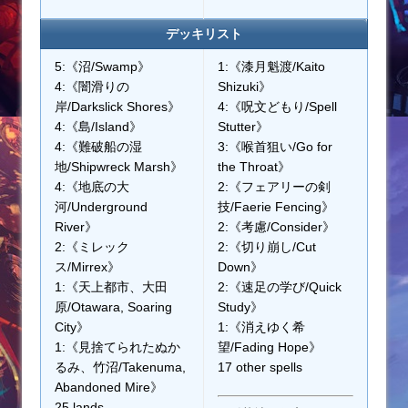
デッキリスト
5:《沼/Swamp》
1:《漆月魁渡/Kaito
4:《闇滑りの
Shizuki》
岸/Darkslick Shores》
4:《呪文どもり/Spell
4:《島/Island》
Stutter》
4:《難破船の湿
3:《喉首狙い/Go for
地/Shipwreck Marsh》
the Throat》
4:《地底の大
2:《フェアリーの剣
河/Underground
技/Faerie Fencing》
River》
2:《考慮/Consider》
2:《ミレック
2:《切り崩し/Cut
ス/Mirrex》
Down》
1:《天上都市、大田
2:《速足の学び/Quick
原/Otawara, Soaring
Study》
City》
1:《消えゆく希
1:《見捨てられたぬか
望/Fading Hope》
るみ、竹沼/Takenuma,
17 other spells
Abandoned Mire》
25 lands