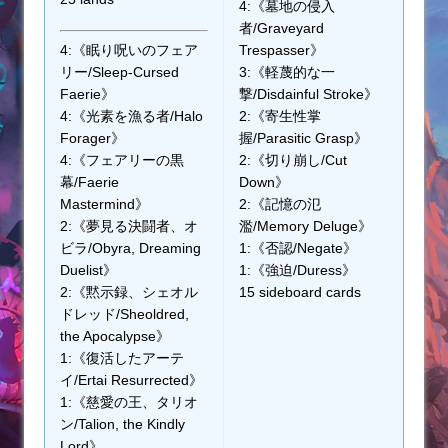
4:《墓地の侵入
者/Graveyard
4:《眠り呪いのフェア
Trespasser》
リー/Sleep-Cursed
3:《軽蔑的な一
Faerie》
撃/Disdainful Stroke》
4:《光素を漁る者/Halo
2:《寄生性掌
Forager》
握/Parasitic Grasp》
4:《フェアリーの黒
2:《切り崩し/Cut
幕/Faerie
Down》
Mastermind》
2:《記憶の氾
2:《夢見る決闘者、オ
濫/Memory Deluge》
ビラ/Obyra, Dreaming
1:《否認/Negate》
Duelist》
1:《強迫/Duress》
2:《黙示録、シェオル
15 sideboard cards
ドレッド/Sheoldred,
the Apocalypse》
1:《復活したアーテ
イ/Ertai Resurrected》
1:《慈愛の王、タリオ
ン/Talion, the Kindly
Lord》