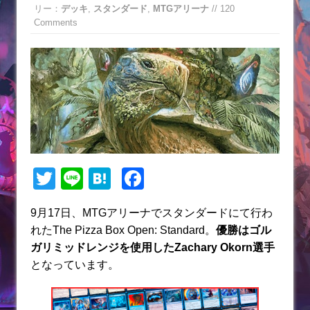
リー：
デッキ
,
スタンダード
,
MTGアリーナ
// 120
Comments
T
Li
H
F
w
n
at
a
9月17日、MTGアリーナでスタンダードにて行わ
itt
e
e
c
れたThe Pizza Box Open: Standard。
優勝はゴル
er
n
e
ガリミッドレンジを使用したZachary Okorn選手
a
b
となっています。
o