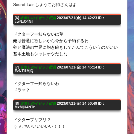
Secret Lair しょうこお姉さんはよ
[6]
名無しのイゼット団員
2023/07/21(金) 14:42:23 ID：
cwNzQ4NjI
ドクターフー知らないは草
俺は普通に欲しいから今から予約するわ
剣と魔法の世界に飽き飽きしてたんでこういうのがいい
基本土地もシャレオツだしな
[7]
名無しのイゼット団員
2023/07/21(金) 14:45:14 ID：
EzNTI1MjQ
ドクターフー知らないわ
ドラマ？
[8]
名無しのイゼット団員
2023/07/21(金) 14:50:49 ID：
MxMjU4NTc
ドクターブリブリ？
う ん ちいいいいいい！！！