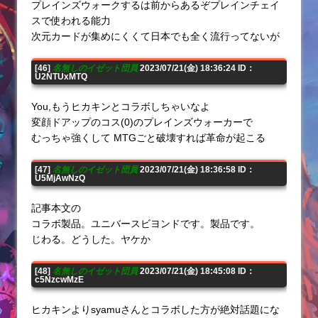
プレインズウォークするは前からあるぞプレインチェイ
スで使われる能力
次元カードが集めにくくて日本でも全く流行ってないが
[46]
名無しのイゼット団員
2023/07/21(金) 18:36:24 ID：
U2NTUxMTQ
You,もうヒカキンとコラボしちゃいなよ
変顔ドアップのコス(0)のプレインズウォーカーで
むっちゃ強くして MTGごと破壊すれば革命が起こる
[47]
名無しのイゼット団員
2023/07/21(金) 18:36:58 ID：
U5MjAwNzQ
記事本文の
コラボ製品。ユニバースビヨンドです。製品です。
じわる。どうした。ヤケか
[48]
名無しのイゼット団員
2023/07/21(金) 18:45:08 ID：
c5NzcwMzE
ヒカキンよりsyamuさんとコラボした方が絶対話題にな