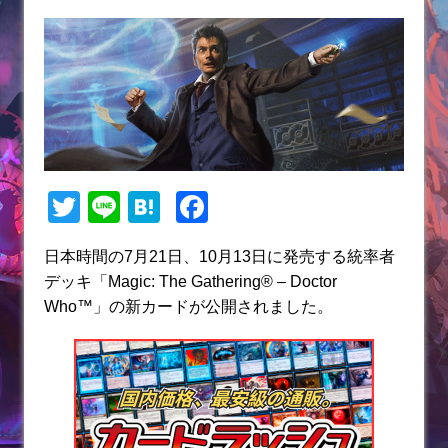
T
Li
H
F
w
n
at
a
日本時間の7月21日、10月13日に発売する統率者
itt
e
e
c
デッキ「Magic: The Gathering® – Doctor
er
n
e
Who™」の新カードが公開されました。
a
b
o
o
k