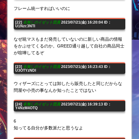
フレーム統一すればいいのに
[22]
名無しのイゼット団員
2023/07/21(金) 16:20:04 ID：
U1Nzc3NTI
なぜ統マスもまだ発売していないのに新しい商品の情報
をかぶせてくるのか。GREED通り越して自社の商品同士
が喧嘩してるぞ
[23]
名無しのイゼット団員
2023/07/21(金) 16:23:43 ID：
U3OTYzNDI
ウィザーズにとっては卸したら販売したと同じだからな
問屋や小売の事なんか知ったことではない
[24]
名無しのイゼット団員
2023/07/21(金) 16:39:13 ID：
Y4NzM4OTQ
6
知ってる自分が多数派だと思うなよ