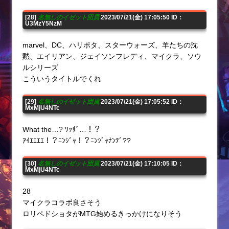
[28]
名無しのイゼット団員
2023/07/21(金) 17:05:50 ID：
U3MzY5NzM
marvel、DC、ハリポタ、スターウォーズ、羊たちの沈
黙、エイリアン、ジェイソンフレディ、マイクラ、ソウ
ルシリーズ
こういうタイトルでくれ
[29]
名無しのイゼット団員
2023/07/21(金) 17:05:52 ID：
MxMjU4NTc
What the…? ﾜｯｻﾞ…！？
ｱｲｴｴｴｴ！？ﾆﾝｼﾞｬ！？ﾆﾝｼﾞｬﾅﾝﾃﾞ??
[30]
名無しのイゼット団員
2023/07/21(金) 17:10:05 ID：
MxMjU4NTc
28
マイクラコラボ良さそう
ロリペドショタがMTG始めるきっかけになりそう