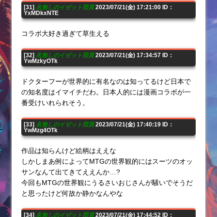
[31]
名無しのイゼット団員
2023/07/21(金) 17:21:00 ID：
YxMDkxNTE
コラボ大好き過ぎて草生える
[32]
名無しのイゼット団員
2023/07/21(金) 17:34:57 ID：
YwMzkyOTk
ドクターフーが世界的に有名なのは知ってるけど日本で
の知名度はイマイチだわ。日本人的には漫画コラボが一
番受けいれられそう。
[33]
名無しのイゼット団員
2023/07/21(金) 17:40:19 ID：
YwMzg4OTk
作品は知らんけど絵柄はええな
しかしまあ例によってMTGの世界観的にはスーツのオッ
サンなんて出てきてええんか…?
今回もMTGの世界観にうるさいおじさんが騒いでそうだ
と思ったけど何故か静かなんやな
[34]
名無しのイゼット団員
2023/07/21(金) 17:44:52 ID：