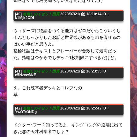
知らなくてもああ知らない人なんだなってだけ
[40]
名無しのイゼット団員
2023/07/21(金) 18:10:14 ID：
k1Mjk4ODI
ウィザーズに物語をつくる能力はゼロだからこういうち
ゃんとしっかりしたお話と世界観があるものを借りるの
はいい事だと思うよ。
指輪物語はテキストとフレーバーが合致して最高だっ
た。指輪は今からでもデッキ1枚制限にすべきだけど。
[41]
名無しのイゼット団員
2023/07/21(金) 18:23:55 ID：
c5NzcwMzE
え、これ統率者デッキとコレブなの
草
[42]
名無しのイゼット団員
2023/07/21(金) 18:25:42 ID：
YwOTc3NDg
ドクター･フー？知ってるよ、キングコングの逆襲に出て
きた悪の天才科学者でしょ？