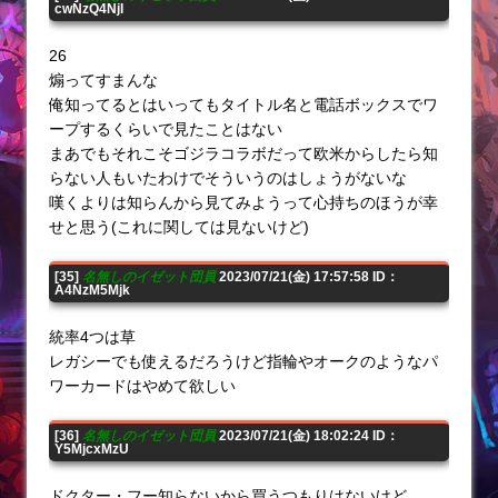
cwNzQ4NjI
26
煽ってすまんな
俺知ってるとはいってもタイトル名と電話ボックスでワ
ープするくらいで見たことはない
まあでもそれこそゴジラコラボだって欧米からしたら知
らない人もいたわけでそういうのはしょうがないな
嘆くよりは知らんから見てみようって心持ちのほうが幸
せと思う(これに関しては見ないけど)
[35]
名無しのイゼット団員
2023/07/21(金) 17:57:58 ID：
A4NzM5Mjk
統率4つは草
レガシーでも使えるだろうけど指輪やオークのようなパ
ワーカードはやめて欲しい
[36]
名無しのイゼット団員
2023/07/21(金) 18:02:24 ID：
Y5MjcxMzU
ドクター・フー知らないから買うつもりはないけど、