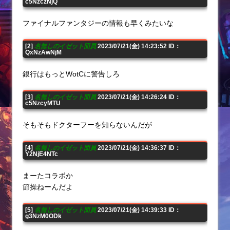
c5NzczNjQ
ファイナルファンタジーの情報も早くみたいな
[2]
名無しのイゼット団員
2023/07/21(金) 14:23:52 ID：
QxNzAwNjM
銀行はもっとWotCに警告しろ
[3]
名無しのイゼット団員
2023/07/21(金) 14:26:24 ID：
c5NzcyMTU
そもそもドクターフーを知らないんだが
[4]
名無しのイゼット団員
2023/07/21(金) 14:36:37 ID：
Y2NjE4NTc
まーたコラボか
節操ねーんだよ
[5]
名無しのイゼット団員
2023/07/21(金) 14:39:33 ID：
g3NzM0ODk