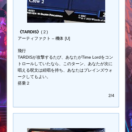
《TARDIS》
(２)
アーティファクト – 機体 [U]
飛行
TARDISが攻撃するたび、あなたがTime Lordをコン
トロールしていたなら、このターン、あなたが次に
唱える呪文は続唱を持ち、あなたはプレインズウォ
ークしてもよい。
搭乗２
2/4