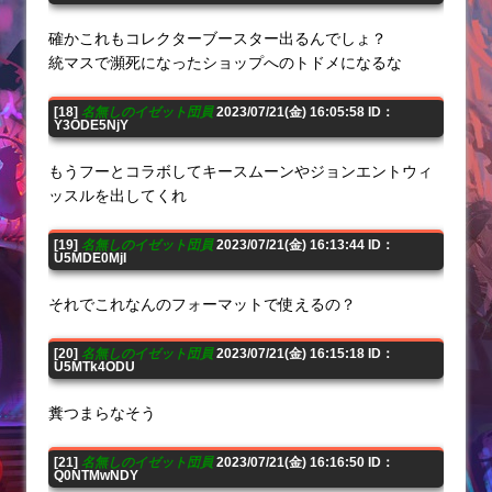
確かこれもコレクターブースター出るんでしょ？
統マスで瀕死になったショップへのトドメになるな
[18]
名無しのイゼット団員
2023/07/21(金) 16:05:58 ID：
Y3ODE5NjY
もうフーとコラボしてキースムーンやジョンエントウィ
ッスルを出してくれ
[19]
名無しのイゼット団員
2023/07/21(金) 16:13:44 ID：
U5MDE0MjI
それでこれなんのフォーマットで使えるの？
[20]
名無しのイゼット団員
2023/07/21(金) 16:15:18 ID：
U5MTk4ODU
糞つまらなそう
[21]
名無しのイゼット団員
2023/07/21(金) 16:16:50 ID：
Q0NTMwNDY