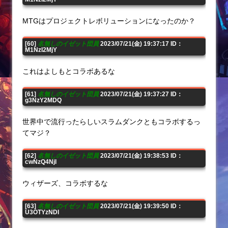
MTGはプロジェクトレボリューションになったのか？
[60]
名無しのイゼット団員
2023/07/21(金) 19:37:17 ID：
M1NzI2MjY
これはよしもとコラボあるな
[61]
名無しのイゼット団員
2023/07/21(金) 19:37:27 ID：
g3NzY2MDQ
世界中で流行ったらしいスラムダンクともコラボするっ
てマジ？
[62]
名無しのイゼット団員
2023/07/21(金) 19:38:53 ID：
cwNzQ4NjI
ウィザーズ、コラボするな
[63]
名無しのイゼット団員
2023/07/21(金) 19:39:50 ID：
U3OTYzNDI