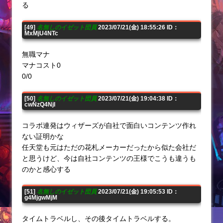
る
[49]
名無しのイゼット団員
2023/07/21(金) 18:55:26 ID：
MxMjU4NTc
無職マナ
マナコスト0
0/0
[50]
名無しのイゼット団員
2023/07/21(金) 19:04:38 ID：
cwNzQ4NjI
コラボ連発はウィザーズが自社で面白いコンテンツ作れ
ない証明かな
任天堂も元はただの花札メーカーだったから似た会社だ
と思うけど、今は自社コンテンツの王様でこうも違うも
のかと感心する
[51]
名無しのイゼット団員
2023/07/21(金) 19:05:53 ID：
g4MjgwMjM
タイムトラベルし、その後タイムトラベルする。