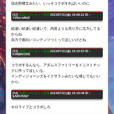
信次郎構文みたい、いっそコラボすればいいのに
[52]
名無しのイゼット団員
2023/07/21(金) 19:08:22 ID：
c5NzcwMzE
絵違い絵違い絵違いで、内容よりも売り方に注力してる
からね
自力で面白いコンテンツつくってほしいけどね
[53]
名無しのイゼット団員
2023/07/21(金) 19:10:03 ID：
k3MjM2ODE
コラボするんなら、アダムスファミリーをイニストチッ
クに作ってほしいな。
インディジョーンズをイクサランみたいな感じでもいい
から。
[54]
名無しのイゼット団員
2023/07/21(金) 19:10:48 ID：
IyNDU5NjY
ホロライブとコラボしろ