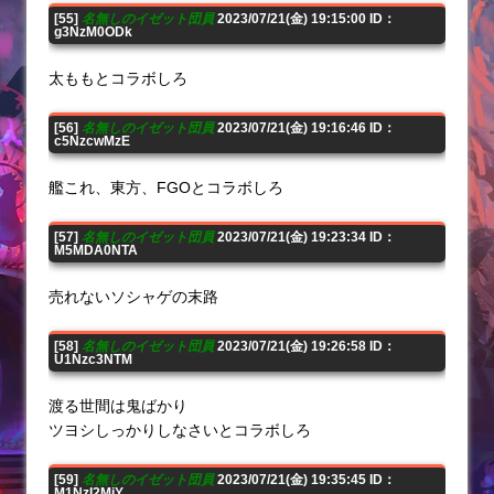
[55]
名無しのイゼット団員
2023/07/21(金) 19:15:00 ID：
g3NzM0ODk
太ももとコラボしろ
[56]
名無しのイゼット団員
2023/07/21(金) 19:16:46 ID：
c5NzcwMzE
艦これ、東方、FGOとコラボしろ
[57]
名無しのイゼット団員
2023/07/21(金) 19:23:34 ID：
M5MDA0NTA
売れないソシャゲの末路
[58]
名無しのイゼット団員
2023/07/21(金) 19:26:58 ID：
U1Nzc3NTM
渡る世間は鬼ばかり
ツヨシしっかりしなさいとコラボしろ
[59]
名無しのイゼット団員
2023/07/21(金) 19:35:45 ID：
M1NzI2MjY