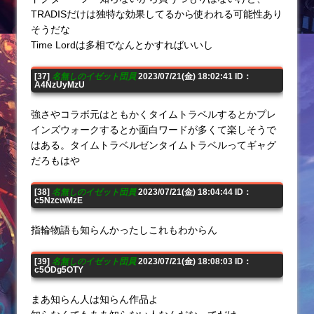
TRADISだけは独特な効果してるから使われる可能性あり
そうだな
Time Lordは多相でなんとかすればいいし
[37]
名無しのイゼット団員
2023/07/21(金) 18:02:41 ID：
A4NzUyMzU
強さやコラボ元はともかくタイムトラベルするとかプレ
インズウォークするとか面白ワードが多くて楽しそうで
はある。タイムトラベルゼンタイムトラベルってギャグ
だろもはや
[38]
名無しのイゼット団員
2023/07/21(金) 18:04:44 ID：
c5NzcwMzE
指輪物語も知らんかったしこれもわからん
[39]
名無しのイゼット団員
2023/07/21(金) 18:08:03 ID：
c5ODg5OTY
まあ知らん人は知らん作品よ