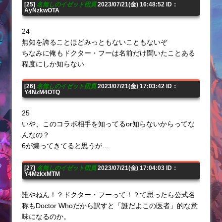
[25]
名無しのイゼット団員
2023/07/21(金) 16:48:52 ID：
AyNzkwOTA
24
無知を誇ることほどみっともないこともないぞ
ちなみに俺もドクター・フーは名前だけ聞いたことある
程度にしか知らない
[26]
名無しのイゼット団員
2023/07/21(金) 17:03:42 ID：
Y4NzM4OTQ
25
いや、このコラボ相手を知ってるor知らないからってな
んなの？
6が煽ってきてると思うが…
[27]
名無しのイゼット団員
2023/07/21(金) 17:04:03 ID：
Y4MzkxMTM
誰やねん！？ドクター・フーって！？て思ったら公式名
称もDoctor Whoだから訳すと「誰だよこの医者」的な意
味になるのか。