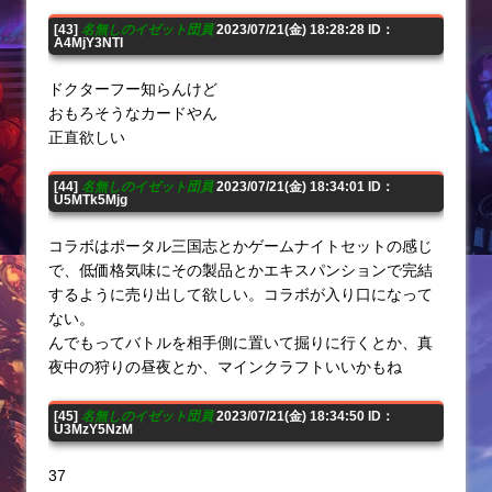
[43]
名無しのイゼット団員
2023/07/21(金) 18:28:28 ID：
A4MjY3NTI
ドクターフー知らんけど
おもろそうなカードやん
正直欲しい
[44]
名無しのイゼット団員
2023/07/21(金) 18:34:01 ID：
U5MTk5Mjg
コラボはポータル三国志とかゲームナイトセットの感じ
で、低価格気味にその製品とかエキスパンションで完結
するように売り出して欲しい。コラボが入り口になって
ない。
んでもってバトルを相手側に置いて掘りに行くとか、真
夜中の狩りの昼夜とか、マインクラフトいいかもね
[45]
名無しのイゼット団員
2023/07/21(金) 18:34:50 ID：
U3MzY5NzM
37