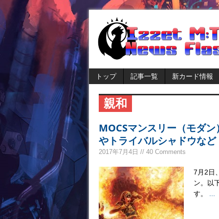
トップ
記事一覧
新カード情報
親和
MOCSマンスリー（モダ
やトライバルシャドウなど
2017年7月4日 // 40 Comments
7月2日
ン。以
す。
...