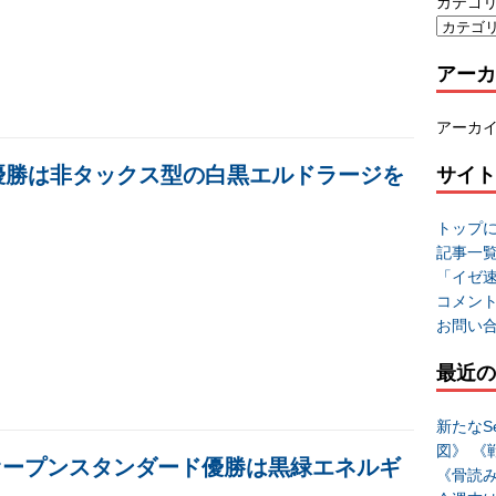
カテゴ
アーカ
アーカ
：優勝は非タックス型の白黒エルドラージを
サイト
トップ
記事一
「イゼ
コメン
お問い
最近の
新たなSe
図》 《
l.9：オープンスタンダード優勝は黒緑エネルギ
《骨読