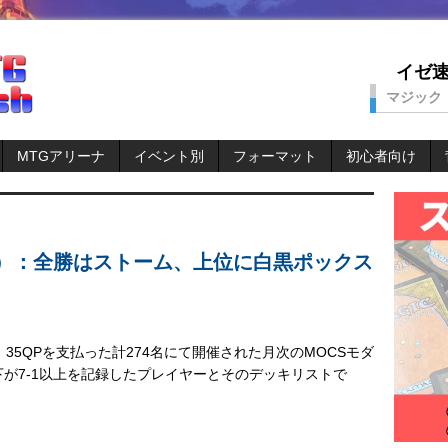
イゼ速。
マジック
MTGアリーナ
イベント別
フォーマット
初心者向け
ン）：全勝はストーム、上位に白黒ポックス
、35QPを支払った計274名にて開催された月次のMOCSモダ
下が7-1以上を記録したプレイヤーとそのデッキリストで