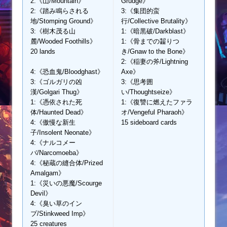
2:《山/Mountain》
Grudge》
2:《踏み鳴らされる
3:《集団的蛮
地/Stomping Ground》
行/Collective Brutality》
3:《樹木茂る山
1:《暗黒破/Darkblast》
麓/Wooded Foothills》
1:《骨までの齧りつ
20 lands
き/Gnaw to the Bone》
2:《稲妻の斧/Lightning
4:《恐血鬼/Bloodghast》
Axe》
3:《ゴルガリの凶
3:《思考囲
漢/Golgari Thug》
い/Thoughtseize》
1:《憑依された死
1:《復讐に燃えたファラ
体/Haunted Dead》
オ/Vengeful Pharaoh》
4:《傲慢な新生
15 sideboard cards
子/Insolent Neonate》
4:《ナルコメー
バ/Narcomoeba》
4:《秘蔵の縫合体/Prized
Amalgam》
1:《災いの悪魔/Scourge
Devil》
4:《臭い草のイン
プ/Stinkweed Imp》
25 creatures