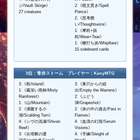
ジ/Vault Skirge》
2:《呪文貫き/Spell
27 creatures
Pierce》
2:《思考囲
い/Thoughtseize》
1:《摩耗+損
耗/Wear+Tear》
1:《鞭打ち炎/Whipflare》
15 sideboard cards
3位：青赤ストーム プレイヤー：KanyMTG
3:《島/Island》
3:《巣穴からの総
1:《霧深い雨林/Misty
出/Empty the Warrens》
Rainforest》
2:《ぶどう
1:《山/Mountain》
弾/Grapeshot》
2:《沸騰する小
2:《炎の中の過去/Past in
湖/Scalding Tarn》
Flames》
4:《シヴの浅瀬/Shivan
4:《血清の幻視/Serum
Reef》
Visions》
3:《尖塔断の運
4:《手練/Sleight of