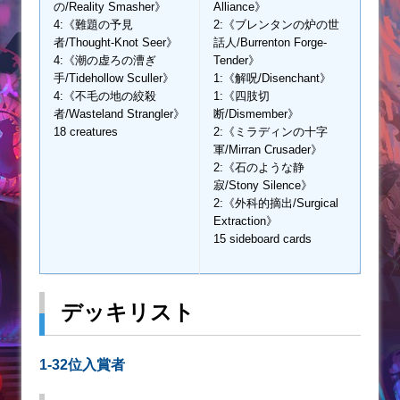
の/Reality Smasher》
Alliance》
4:《難題の予見
2:《ブレンタンの炉の世
者/Thought-Knot Seer》
話人/Burrenton Forge-
4:《潮の虚ろの漕ぎ
Tender》
手/Tidehollow Sculler》
1:《解呪/Disenchant》
4:《不毛の地の絞殺
1:《四肢切
者/Wasteland Strangler》
断/Dismember》
18 creatures
2:《ミラディンの十字
軍/Mirran Crusader》
2:《石のような静
寂/Stony Silence》
2:《外科的摘出/Surgical
Extraction》
15 sideboard cards
デッキリスト
1-32位入賞者