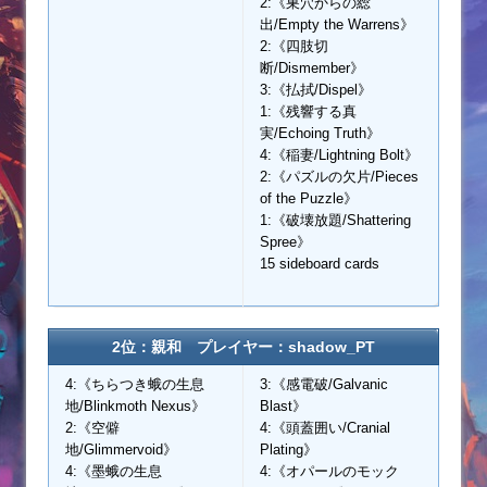
2:《巣穴からの総
出/Empty the Warrens》
2:《四肢切
断/Dismember》
3:《払拭/Dispel》
1:《残響する真
実/Echoing Truth》
4:《稲妻/Lightning Bolt》
2:《パズルの欠片/Pieces
of the Puzzle》
1:《破壊放題/Shattering
Spree》
15 sideboard cards
2位：親和 プレイヤー：shadow_PT
4:《ちらつき蛾の生息
3:《感電破/Galvanic
地/Blinkmoth Nexus》
Blast》
2:《空僻
4:《頭蓋囲い/Cranial
地/Glimmervoid》
Plating》
4:《墨蛾の生息
4:《オパールのモック