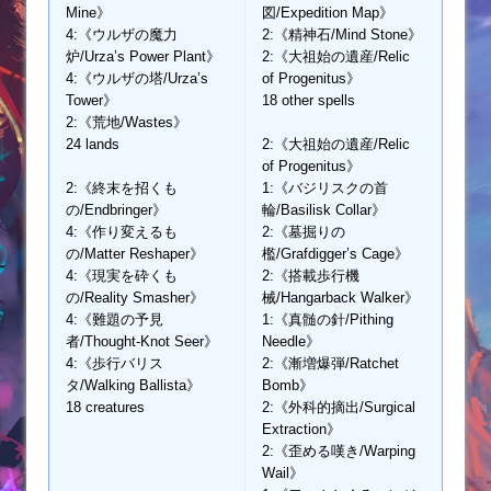
Mine》
図/Expedition Map》
4:《ウルザの魔力
2:《精神石/Mind Stone》
炉/Urza’s Power Plant》
2:《大祖始の遺産/Relic
4:《ウルザの塔/Urza’s
of Progenitus》
Tower》
18 other spells
2:《荒地/Wastes》
24 lands
2:《大祖始の遺産/Relic
of Progenitus》
2:《終末を招くも
1:《バジリスクの首
の/Endbringer》
輪/Basilisk Collar》
4:《作り変えるも
2:《墓掘りの
の/Matter Reshaper》
檻/Grafdigger’s Cage》
4:《現実を砕くも
2:《搭載歩行機
の/Reality Smasher》
械/Hangarback Walker》
4:《難題の予見
1:《真髄の針/Pithing
者/Thought-Knot Seer》
Needle》
4:《歩行バリス
2:《漸増爆弾/Ratchet
タ/Walking Ballista》
Bomb》
18 creatures
2:《外科的摘出/Surgical
Extraction》
2:《歪める嘆き/Warping
Wail》