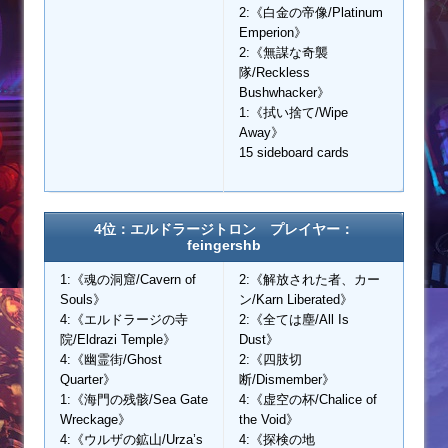
2:《白金の帝像/Platinum
Emperion》
2:《無謀な奇襲
隊/Reckless
Bushwhacker》
1:《拭い捨て/Wipe
Away》
15 sideboard cards
4位：エルドラージトロン プレイヤー：
feingershb
1:《魂の洞窟/Cavern of
2:《解放された者、カー
Souls》
ン/Karn Liberated》
4:《エルドラージの寺
2:《全ては塵/All Is
院/Eldrazi Temple》
Dust》
4:《幽霊街/Ghost
2:《四肢切
Quarter》
断/Dismember》
1:《海門の残骸/Sea Gate
4:《虚空の杯/Chalice of
Wreckage》
the Void》
4:《ウルザの鉱山/Urza’s
4:《探検の地