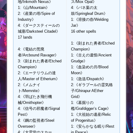
地/Inkmoth Nexus》
ス/Mox Opal》
1:《山/Mountain》
4:《バネ葉の太
2:《産業の塔/Spire of
鼓/Springleaf Drum》
Industry》
1:《溶接の壺/Welding
4:《ダークスティールの
Jar》
城塞/Darksteel Citadel》
16 other spells
17 lands
1:《刻まれた勇者/Etched
4:《電結の荒廃
Champion》
者/Arcbound Ravager》
1:《古えの遺恨/Ancient
3:《刻まれた勇者/Etched
Grudge》
Champion》
1:《血染めの月/Blood
2:《エーテリウムの達
Moon》
人/Master of Etherium》
1:《急送/Dispatch》
2:《メムナイ
2:《ギラプールの霊気格
ト/Memnite》
子/Ghirapur AEther
4:《羽ばたき飛行機
Grid》
械/Ornithopter》
1:《墓掘りの
4:《信号の邪魔者/Signal
檻/Grafdigger’s Cage》
Pest》
1:《大祖始の遺産/Relic
4:《鋼の監視者/Steel
of Progenitus》
Overseer》
1:《安らかなる眠り/Rest
4:《大霊堂のスカー
in Peace》