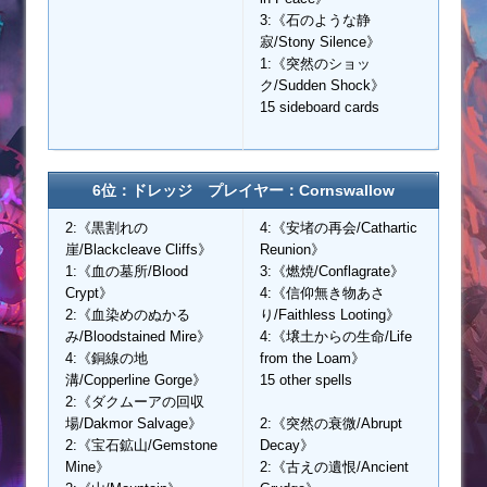
3:《石のような静
寂/Stony Silence》
1:《突然のショッ
ク/Sudden Shock》
15 sideboard cards
6位：ドレッジ プレイヤー：Cornswallow
2:《黒割れの
4:《安堵の再会/Cathartic
崖/Blackcleave Cliffs》
Reunion》
1:《血の墓所/Blood
3:《燃焼/Conflagrate》
Crypt》
4:《信仰無き物あさ
2:《血染めのぬかる
り/Faithless Looting》
み/Bloodstained Mire》
4:《壌土からの生命/Life
4:《銅線の地
from the Loam》
溝/Copperline Gorge》
15 other spells
2:《ダクムーアの回収
場/Dakmor Salvage》
2:《突然の衰微/Abrupt
2:《宝石鉱山/Gemstone
Decay》
Mine》
2:《古えの遺恨/Ancient