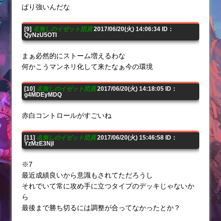
ぱり強いんだな
[9]
名無しのイゼット団員
2017/06/20(火) 14:06:34 ID：
QyNzU5OTI
まぁ必然的にストーム増えるわな
何かこうマンネリ化して来たなぁ今の環境
[10]
名無しのイゼット団員
2017/06/20(火) 14:18:05 ID：
g4MDEyMDQ
赤白コントロールがすごいね
[11]
名無しのイゼット団員
2017/06/20(火) 15:46:58 ID：
YzMzE3NjI
※7
最近成績良いから意識もされてただろうし
それでいて常に攻め手に立つタイプのデッキじゃないか
ら
最後まで勝ち切るには調整が合ってなかったとか？