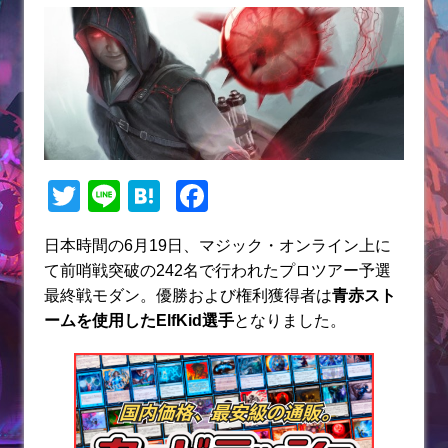
T
Li
H
F
w
n
at
a
日本時間の6月19日、マジック・オンライン上に
itt
e
e
c
て前哨戦突破の242名で行われたプロツアー予選
er
n
e
最終戦モダン。優勝および権利獲得者は
青赤スト
a
b
ームを使用したElfKid選手
となりました。
o
o
k