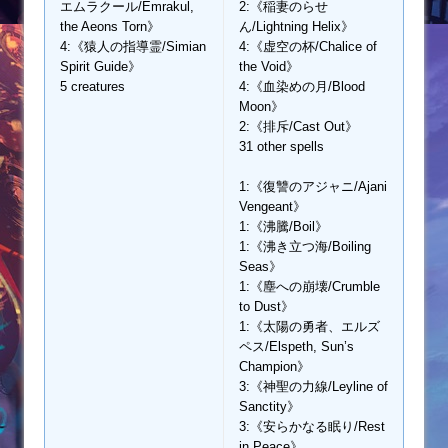
エムラクール/Emrakul,
2:《稲妻のらせ
the Aeons Torn》
ん/Lightning Helix》
4:《猿人の指導霊/Simian
4:《虚空の杯/Chalice of
Spirit Guide》
the Void》
5 creatures
4:《血染めの月/Blood
Moon》
2:《排斥/Cast Out》
31 other spells
1:《復讐のアジャニ/Ajani
Vengeant》
1:《沸騰/Boil》
1:《沸き立つ海/Boiling
Seas》
1:《塵への崩壊/Crumble
to Dust》
1:《太陽の勇者、エルズ
ペス/Elspeth, Sun’s
Champion》
3:《神聖の力線/Leyline of
Sanctity》
3:《安らかなる眠り/Rest
in Peace》