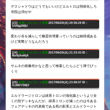
デスシャドウはどうでもいいけどエルトロは弱体化しろ
寺院は消せや
[23]
名無しのイゼット団員
2017/06/20(火) 20:58:29 ID：
U5Njg2MjU
変わり谷を減らして幽霊街増量っていうのは納得感ある
けど実際どうなんだろう
[24]
名無しのイゼット団員
2017/06/20(火) 21:33:43 ID：
MxNjAwNjA
サムネの画像何かなと思って検索したらぶどう弾でびっ
くり
[25]
名無しのイゼット団員
2017/06/20(火) 23:08:07 ID：
A1MDY5MjY
エルドラージトロンは緑系トロンの強化版というより全
くの別デッキなんだが。緑系トロンが減ったのは今ある
フェアデッキの代表格である死の影系とエルドラージト