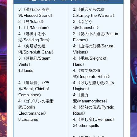
3:《溢れかえる岸
1:《巣穴からの総
辺/Flooded Strand》
出/Empty the Warrens》
3:《島/Island》
3:《ぶどう
1:《山/Mountain》
弾/Grapeshot》
4:《沸騰する小
2:《炎の中の過去/Past in
湖/Scalding Tarn》
Flames》
4:《尖塔断の運
4:《血清の幻視/Serum
河/Spirebluff Canal》
Visions》
3:《蒸気孔/Steam
4:《手練/Sleight of
Vents》
Hand》
18 lands
4:《捨て身の儀
式/Desperate Ritual》
4:《遵法長、バラ
4:《けちな贈り物/Gifts
ル/Baral, Chief of
Ungiven》
Compliance》
4:《魔力
4:《ゴブリンの電術
変/Manamorphose》
師/Goblin
4:《発熱の儀式/Pyretic
Electromancer》
Ritual》
8 creatures
4:《差し戻し/Remand》
34 other spells