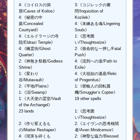
4:《コイロスの洞
3:《コジレックの審
窟/Caves of Koilos》
問/Inquisition of
4:《秘密の中
Kozilek》
庭/Concealed
4:《未練ある魂/Lingering
Courtyard》
Souls》
4:《エルドラージの寺
1:《思考囲
院/Eldrazi Temple》
い/Thoughtseize》
4:《幽霊街/Ghost
2:《致命的な一押し/Fatal
Quarter》
Push》
2:《神無き祭殿/Godless
4:《流刑への道/Path to
Shrine》
Exile》
1:《変わり
4:《大祖始の遺産/Relic
谷/Mutavault》
of Progenitus》
2:《平地/Plains》
1:《密輸人の回転翼
1:《沼/Swamp》
機/Smuggler’s Copter》
1:《大天使の霊堂/Vault
19 other spells
of the Archangel》
23 lands
1:《思考囲
い/Thoughtseize》
2:《作り変えるも
2:《エイヴンの思考検閲
の/Matter Reshaper》
者/Aven Mindcensor》
4:《現実を砕くも
2:《神聖な協力/Blessed