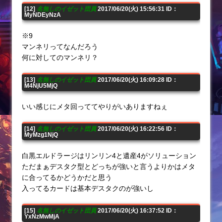
[12]
名無しのイゼット団員
2017/06/20(火) 15:56:31 ID：
MyNDEyNzA
※9
マンネリってなんだろう
何に対してのマンネリ？
[13]
名無しのイゼット団員
2017/06/20(火) 16:09:28 ID：
M4NjU5MjQ
いい感じにメタ回っててやりがいありますねぇ
[14]
名無しのイゼット団員
2017/06/20(火) 16:22:56 ID：
MyMzg1NjQ
白黒エルドラージはリンリン4と遺産4がソリューション
ただまぁデスタク型とどっちが強いと言うよりかはメタ
に合ってるかどうかだと思う
入ってるカードは基本デスタクのが強いし
[15]
名無しのイゼット団員
2017/06/20(火) 16:37:52 ID：
YxNzMwMjA