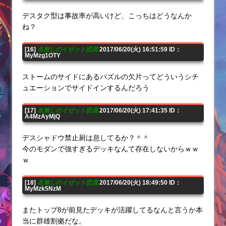
デスタク型は事故率が高いけど、こっちはどうなんか
ね？
[16]
名無しのイゼット団員
2017/06/20(火) 16:51:59 ID：
MyMzg1OTY
ストームのサイドにあるパズルの欠片ってどういうシチ
ュエーションでサイドインするんだろう
[17]
名無しのイゼット団員
2017/06/20(火) 17:41:35 ID：
A4MzAyMjQ
デスシャドウ禁止厨は息してるか？＾＾
今のモダンで強すぎるデッキなんて存在しないからｗｗ
ｗ
[18]
名無しのイゼット団員
2017/06/20(火) 18:49:50 ID：
MyMzk5NzM
またトップ8が前見たデッキが活躍してるなんと言うか本
当に群雄割拠だな。