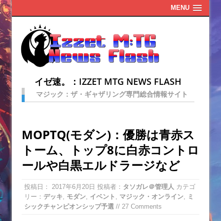
MENU
イゼ速。：IZZET MTG NEWS FLASH
マジック：ザ・ギャザリング専門総合情報サイト
MOPTQ(モダン)：優勝は青赤ス
トーム、トップ8に白赤コントロ
ールや白黒エルドラージなど
投稿日：
2017年6月20日
投稿者：
タソガレ＠管理人
カテゴ
リー：
デッキ
,
モダン
,
イベント
,
マジック・オンライン
,
ミ
シックチャンピオンシップ予選
// 27 Comments