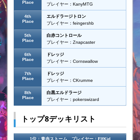
Place
プレイヤー：KanyMTG
4th
エルドラージトロン
Place
プレイヤー：feingershb
5th
白赤コントロール
Place
プレイヤー：Znapcaster
6th
ドレッジ
Place
プレイヤー：Cornswallow
7th
ドレッジ
Place
プレイヤー：CKrumme
8th
白黒エルドラージ
Place
プレイヤー：pokerswizard
トップ8デッキリスト
1位：青赤ストーム プレイヤー：
ElfKid