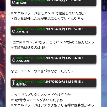
[5]
名無しのイゼット団員
2017/06/20(火) 12:53:40 ID：
A5MjUwNzI
白黒エルドラージ前モダンGPで優勝していた型か
トロン版以外はこれが主流になっていくんやろか
[6]
名無しのイゼット団員
2017/06/20(火) 13:03:57 ID：
A3ODYzOTI
5位の赤白コンいいなぁ、こういうPW多めに積んだデッ
キで結果残せるのは凄い
[7]
名無しのイゼット団員
2017/06/20(火) 13:28:32 ID：
A3ODU2ODc
なぜデスシャドウ生き残れなかったんだ？
[8]
名無しのイゼット団員
2017/06/20(火) 13:52:58 ID：
U4MzI5Nzc
こっちでもグリクシスシャドウは不在か
MOは青赤ストームが多いんだよね
白黒エルドラージはデスタク型よりも神戸優勝型がやっ