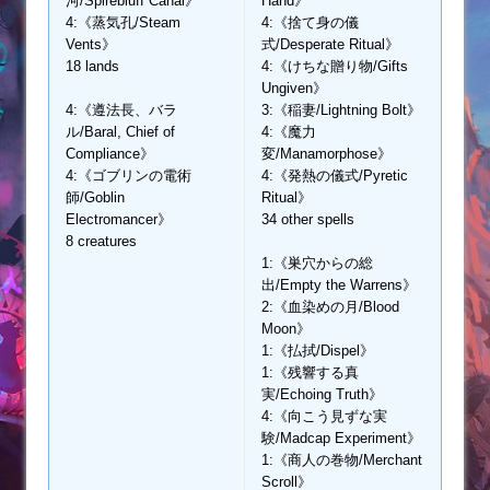
河/Spirebluff Canal》
Hand》
4:《蒸気孔/Steam
4:《捨て身の儀
Vents》
式/Desperate Ritual》
18 lands
4:《けちな贈り物/Gifts
Ungiven》
4:《遵法長、バラ
3:《稲妻/Lightning Bolt》
ル/Baral, Chief of
4:《魔力
Compliance》
変/Manamorphose》
4:《ゴブリンの電術
4:《発熱の儀式/Pyretic
師/Goblin
Ritual》
Electromancer》
34 other spells
8 creatures
1:《巣穴からの総
出/Empty the Warrens》
2:《血染めの月/Blood
Moon》
1:《払拭/Dispel》
1:《残響する真
実/Echoing Truth》
4:《向こう見ずな実
験/Madcap Experiment》
1:《商人の巻物/Merchant
Scroll》