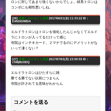
ロンに対してあまり強くないからでしょ。緑系トロンは
コンボにも相性悪いしね。
[26]
名無しのイゼット団員
2017/06/21(水) 11:33:22 ID：
E4NDE0MDA
エルドラトロンはトロンを強化したんじゃなくてエルド
ラにトロンが入ってるだけって感じ
寺院はインチキカード。２マナでるのにデメリットがな
いって凄くない？
[27]
名無しのイゼット団員
2017/07/03(月) 23:50:55 ID：
c5MjMzODQ
エルドラトロンはひたすらに雑
勝てる勝てない以前につまらん
寺院が許されてる意味がわからん
コメントを送る