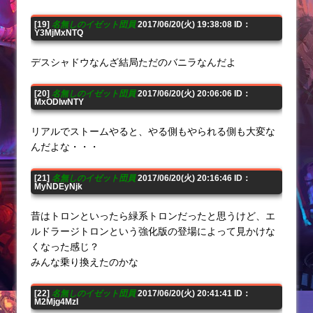
[19]
名無しのイゼット団員
2017/06/20(火) 19:38:08 ID：
Y3MjMxNTQ
デスシャドウなんざ結局ただのバニラなんだよ
[20]
名無しのイゼット団員
2017/06/20(火) 20:06:06 ID：
MxODIwNTY
リアルでストームやると、やる側もやられる側も大変な
んだよな・・・
[21]
名無しのイゼット団員
2017/06/20(火) 20:16:46 ID：
MyNDEyNjk
昔はトロンといったら緑系トロンだったと思うけど、エ
ルドラージトロンという強化版の登場によって見かけな
くなった感じ？
みんな乗り換えたのかな
[22]
名無しのイゼット団員
2017/06/20(火) 20:41:41 ID：
M2Mjg4MzI