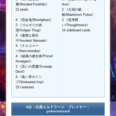
麓/Wooded Foothills》
Axe》
21 lands
2:《大渦の脈
動/Maelstrom Pulse》
4:《恐血鬼/Bloodghast》
2:《思考囲
2:《ゴルガリの凶
い/Thoughtseize》
漢/Golgari Thug》
15 sideboard cards
4:《傲慢な新生
子/Insolent Neonate》
4:《ナルコメー
バ/Narcomoeba》
4:《秘蔵の縫合体/Prized
Amalgam》
1:《災いの悪魔/Scourge
Devil》
4:《臭い草のイン
プ/Stinkweed Imp》
23 creatures
8位：白黒エルドラージ プレイヤー：
pokerswizard