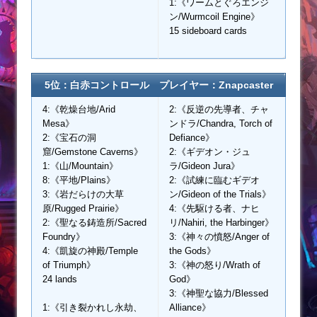
1:《ワームとぐろエンジ
ン/Wurmcoil Engine》
15 sideboard cards
5位：白赤コントロール プレイヤー：Znapcaster
4:《乾燥台地/Arid
2:《反逆の先導者、チャ
Mesa》
ンドラ/Chandra, Torch of
2:《宝石の洞
Defiance》
窟/Gemstone Caverns》
2:《ギデオン・ジュ
1:《山/Mountain》
ラ/Gideon Jura》
8:《平地/Plains》
2:《試練に臨むギデオ
3:《岩だらけの大草
ン/Gideon of the Trials》
原/Rugged Prairie》
4:《先駆ける者、ナヒ
2:《聖なる鋳造所/Sacred
リ/Nahiri, the Harbinger》
Foundry》
3:《神々の憤怒/Anger of
4:《凱旋の神殿/Temple
the Gods》
of Triumph》
3:《神の怒り/Wrath of
24 lands
God》
3:《神聖な協力/Blessed
1:《引き裂かれし永劫、
Alliance》