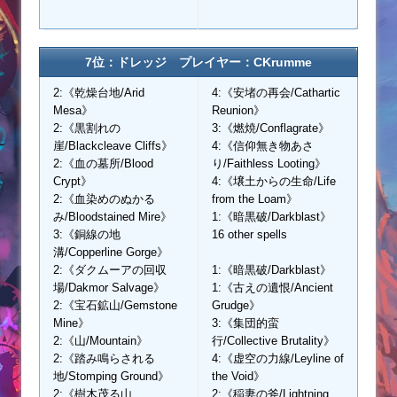
7位：ドレッジ プレイヤー：CKrumme
2:《乾燥台地/Arid
4:《安堵の再会/Cathartic
Mesa》
Reunion》
2:《黒割れの
3:《燃焼/Conflagrate》
崖/Blackcleave Cliffs》
4:《信仰無き物あさ
2:《血の墓所/Blood
り/Faithless Looting》
Crypt》
4:《壌土からの生命/Life
2:《血染めのぬかる
from the Loam》
み/Bloodstained Mire》
1:《暗黒破/Darkblast》
3:《銅線の地
16 other spells
溝/Copperline Gorge》
2:《ダクムーアの回収
1:《暗黒破/Darkblast》
場/Dakmor Salvage》
1:《古えの遺恨/Ancient
2:《宝石鉱山/Gemstone
Grudge》
Mine》
3:《集団的蛮
2:《山/Mountain》
行/Collective Brutality》
2:《踏み鳴らされる
4:《虚空の力線/Leyline of
地/Stomping Ground》
the Void》
2:《樹木茂る山
2:《稲妻の斧/Lightning