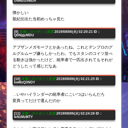
UwMzU5MDA
懐かしい
龍紀伝出た当初めっちゃ見た
[9]
名無しのイゼット団員
2019/08/06(火) 02:20:21 ID：
Q0NjgyMDU
アブザンメガモーフとかあったね。これとデンプロのグ
ルグルムーブ嫌らしかったわ。でもスタンのコイツ並べ
る動きは強かったけど、統率者で一匹出されてもそれが
どうしたって感じだなあ
[10]
名無しのイゼット団員
2019/08/06(火) 02:21:25 ID：
kwMzQ3NDY
…いやハイランダーの統率者にこいつはいらんだろ
変異ってだけで選んだのか
[11]
名無しのイゼット団員
2019/08/06(火) 02:24:26 ID：
IxNzMzMTY