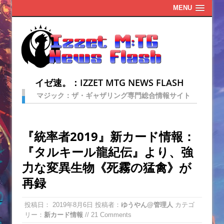
MENU
イゼ速。：IZZET MTG NEWS FLASH
マジック：ザ・ギャザリング専門総合情報サイト
『統率者2019』新カード情報：
『タルキール龍紀伝』より、強
力な変異生物《死霧の猛禽》が
再録
投稿日：
2019年8月6日
投稿者：
ゆうやん@管理人
カテゴ
リー：
新カード情報
// 21 Comments