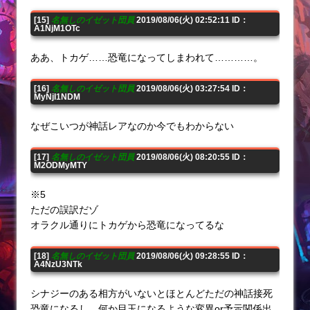
[15]
名無しのイゼット団員
2019/08/06(火) 02:52:11 ID：
A1NjM1OTc
ああ、トカゲ……恐竜になってしまわれて…………。
[16]
名無しのイゼット団員
2019/08/06(火) 03:27:54 ID：
MyNjI1NDM
なぜこいつが神話レアなのか今でもわからない
[17]
名無しのイゼット団員
2019/08/06(火) 08:20:55 ID：
M2ODMyMTY
※5
ただの誤訳だゾ
オラクル通りにトカゲから恐竜になってるな
[18]
名無しのイゼット団員
2019/08/06(火) 09:28:55 ID：
A4NzU3NTk
シナジーのある相方がいないとほとんどただの神話接死
恐竜になるし、何か目玉になるような変異or予示関係出