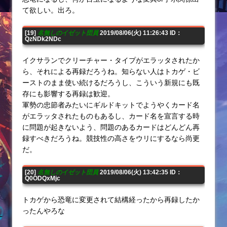
て欲しい。出ろ。
[19]
名無しのイゼット団員
2019/08/06(火) 11:26:43 ID：
QzNDk2NDc
イクサランでクリーチャー・タイプがエラッタされたか
ら、それによる再録だろうね。知らない人はトカゲ・ビ
ーストのまま使い続けるだろうし、こういう新規にも既
存にも影響する再録は歓迎。
軍勢の忠節者みたいにギルドキットでようやくカード名
がエラッタされたものもあるし、カード名を宣言する時
に問題が起きないよう、問題のあるカードはどんどん再
録すべきだろうね。競技性の高さをウリにするなら尚更
だ。
[20]
名無しのイゼット団員
2019/08/06(火) 13:42:35 ID：
Q0ODQxMjc
トカゲから恐竜に変更されて結構経ったから再録したか
ったんやろな