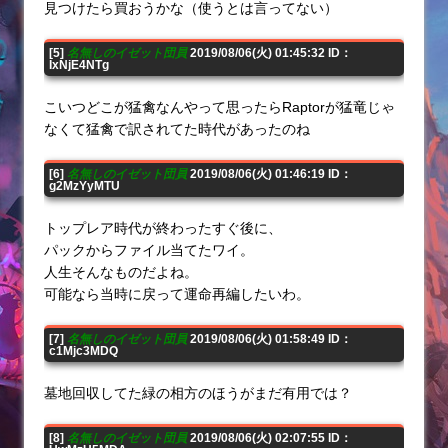
見つけたら買おうかな（使うとは言ってない）
[5]
名無しのイゼット団員
2019/08/06(火) 01:45:32 ID：
IxNjE4NTg
こいつどこが猛禽なんやって思ったらRaptorが猛竜じゃ
なくて猛禽で訳されてた時代があったのね
[6]
名無しのイゼット団員
2019/08/06(火) 01:46:19 ID：
g2MzYyMTU
トップレア時代が終わったすぐ後に、
パックからファイル当てたワイ。
人生そんなものだよね。
可能なら当時に戻って運命再編したいわ。
[7]
名無しのイゼット団員
2019/08/06(火) 01:58:49 ID：
c1Mjc3MDQ
墓地回収してた緑の相方のほうがまだ有用では？
[8]
名無しのイゼット団員
2019/08/06(火) 02:07:55 ID：