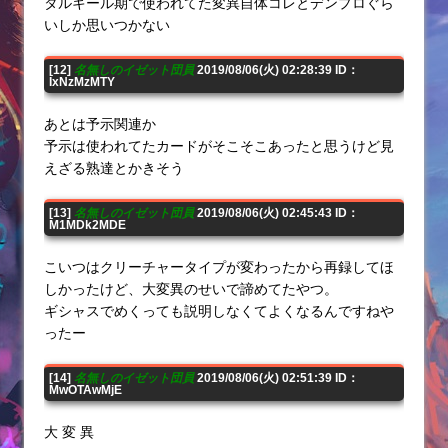
タルキール期で使われてた変異自体コレとデンプロぐら
いしか思いつかない
[12]
名無しのイゼット団員
2019/08/06(火) 02:28:39 ID：
IxNzMzMTY
あとは予示関連か
予示は使われてたカードがそこそこあったと思うけど見
えざる熟達とかきそう
[13]
名無しのイゼット団員
2019/08/06(火) 02:45:43 ID：
M1MDk2MDE
こいつはクリーチャータイプが変わったから再録してほ
しかったけど、大変異のせいで諦めてたやつ。
ギシャスでめくっても説明しなくてよくなるんですねや
ったー
[14]
名無しのイゼット団員
2019/08/06(火) 02:51:39 ID：
MwOTAwMjE
大 変 異