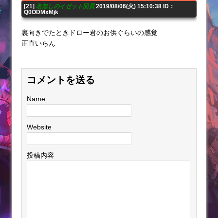
[21]
名無しのイゼット団員
2019/08/06(火) 15:10:38 ID：
Q0ODMxMjk
裏向きでたときドロー君のお供ぐらいの感覚
正直いらん
コメントを送る
Name
Website
投稿内容