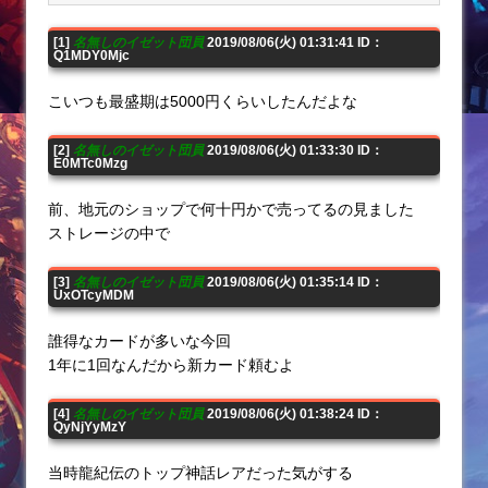
[1]
名無しのイゼット団員
2019/08/06(火) 01:31:41 ID：
Q1MDY0Mjc
こいつも最盛期は5000円くらいしたんだよな
[2]
名無しのイゼット団員
2019/08/06(火) 01:33:30 ID：
E0MTc0Mzg
前、地元のショップで何十円かで売ってるの見ました
ストレージの中で
[3]
名無しのイゼット団員
2019/08/06(火) 01:35:14 ID：
UxOTcyMDM
誰得なカードが多いな今回
1年に1回なんだから新カード頼むよ
[4]
名無しのイゼット団員
2019/08/06(火) 01:38:24 ID：
QyNjYyMzY
当時龍紀伝のトップ神話レアだった気がする