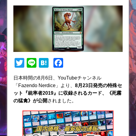
T
Li
H
F
w
n
at
a
日本時間の8月6日、YouTubeチャンネル
itt
e
e
c
「Fazendo Nerdice」より、
8月23日発売の特殊セ
er
n
e
ット『統率者2019』に収録されるカード、《死霧
a
b
の猛禽》
が公開
されました。
o
o
k