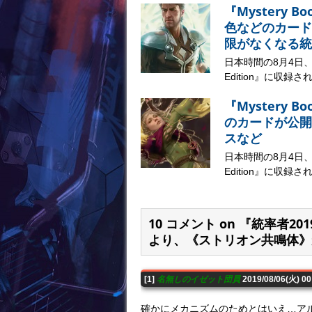
『Mystery B
色などのカード
限がなくなる統
日本時間の8月4日、マジ
Edition』に収録さ
『Mystery B
のカードが公開
スなど
日本時間の8月4日、マジ
Edition』に収録さ
10 コメント on 『統率者
より、《ストリオン共鳴体》
[1]
名無しのイゼット団員
2019/08/06(火) 0
確かにメカニズムのためとはいえ…ア