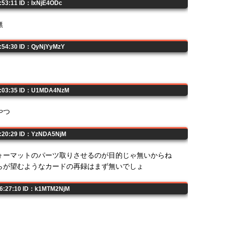
0:53:11 ID：IxNjE4ODc
無
0:54:30 ID：QyNjYyMzY
01:03:35 ID：U1MDA4NzM
やつ
1:20:29 ID：YzNDA5NjM
ォーマットのパーツ取りさせるのが目的じゃ無いからね
らが望むようなカードの再録はまず無いでしょ
06:27:10 ID：k1MTM2NjM