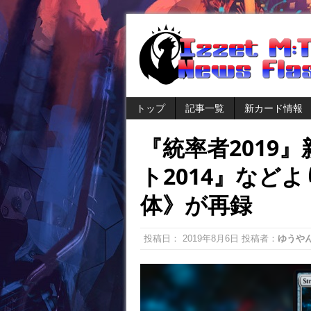
トップ
記事一覧
新カード情報
『統率者2019
ト2014』など
体》が再録
投稿日：
2019年8月6日
投稿者：
ゆうや