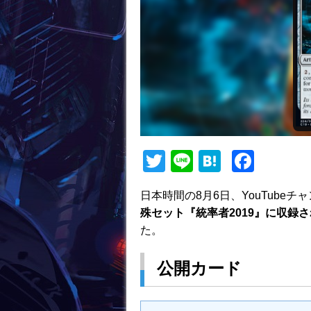
T
Li
H
F
w
n
at
a
日本時間の8月6日、YouTubeチャンネル
itt
e
e
c
殊セット『統率者2019』に収録
er
n
e
た。
a
b
公開カード
o
o