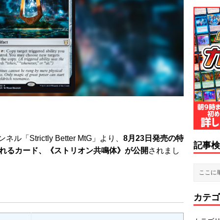
「Strictly Better MtG」より、
8月23日発売の特
記事検
されるカード、《ストリオン共鳴体》
が公開
されまし
カテゴ