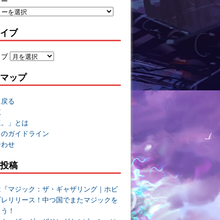
リー
イブ
イブ
マップ
に戻る
覧
速。」とは
トのガイドライン
合わせ
投稿
は『マジック：ザ・ギャザリング｜ホビ
プレリリース！中つ国でまたマジックを
よう！