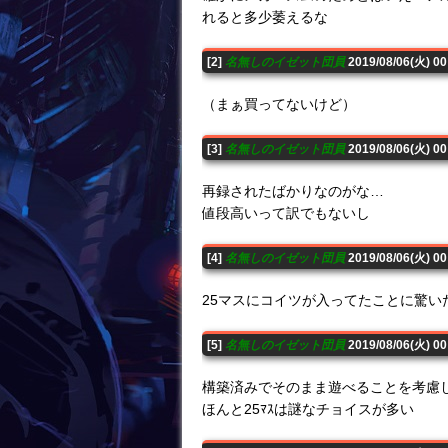
れると多少萎えるな
[2]
名無しのイゼット団員
2019/08/06(火) 0
（まぁ買ってないけど）
[3]
名無しのイゼット団員
2019/08/06(火) 
再録されたばかりなのがな…
値段高いって訳でもないし
[4]
名無しのイゼット団員
2019/08/06(火) 0
25マスにコイツが入ってたことに驚い
[5]
名無しのイゼット団員
2019/08/06(火) 0
構築済みでそのまま遊べることを考慮
ほんと25ﾏｽは謎なチョイスが多い