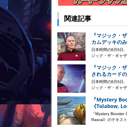
関連記事
『マジック・ザ
カムデッキのみ
日本時間の8月6日
ジック・ザ・ギャザリ
『マジック・ザ
されるカードの
日本時間の8月6日
ジック・ザ・ギャザリ
『Mystery B
《Tolabow, 
『Mystery Booste
Rascal》のテキストが