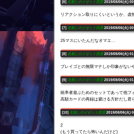
[6]
名無しのイゼット団員
2019/08/06(火) 0
リアクション取りにくいというか、虚
[7]
名無しのイゼット団員
2019/08/06(火) 0
25マスにいたんだなオマエ…
[8]
名無しのイゼット団員
2019/08/06(火) 
ブレイゴとの無限マナしか印象がない
[9]
名無しのイゼット団員
2019/08/06(火) 0
統率者遊ぶためのセットであって他フ
高額カードの再録は避ける方針だし君
[10]
名無しのイゼット団員
2019/08/06(火) 
2
(もう買ってたら怖いんだけど)