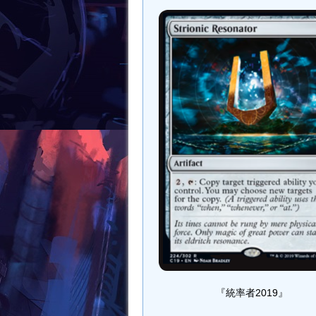
k
『統率者2019』