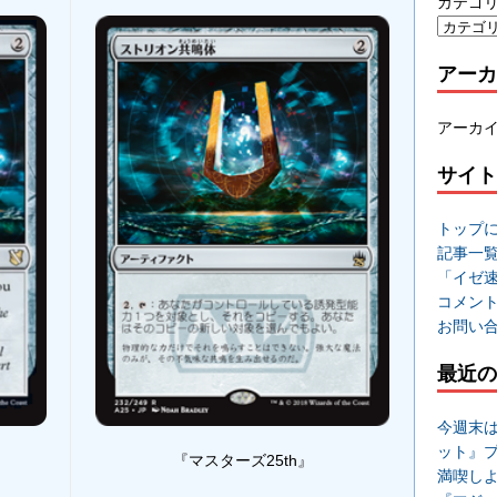
カテゴ
アーカ
アーカ
サイト
トップ
記事一
「イゼ
コメン
お問い
最近の
今週末
ット』
『マスターズ25th』
満喫し