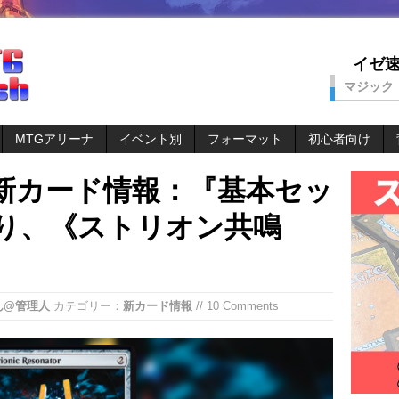
イゼ速。
マジック
MTGアリーナ
イベント別
フォーマット
初心者向け
』新カード情報：『基本セッ
より、《ストリオン共鳴
ん@管理人
カテゴリー：
新カード情報
// 10 Comments