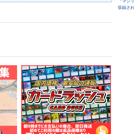
『マジッ
収録さ