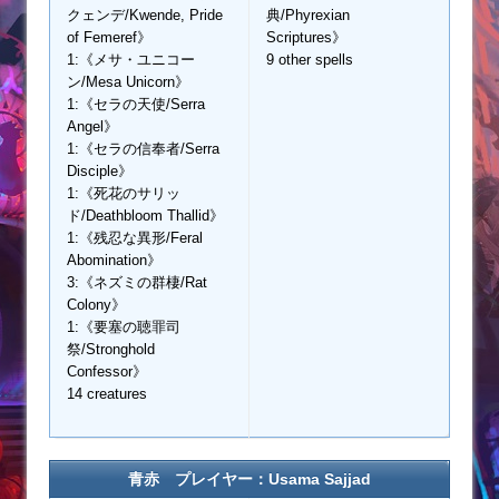
クェンデ/Kwende, Pride
典/Phyrexian
of Femeref》
Scriptures》
1:《メサ・ユニコー
9 other spells
ン/Mesa Unicorn》
1:《セラの天使/Serra
Angel》
1:《セラの信奉者/Serra
Disciple》
1:《死花のサリッ
ド/Deathbloom Thallid》
1:《残忍な異形/Feral
Abomination》
3:《ネズミの群棲/Rat
Colony》
1:《要塞の聴罪司
祭/Stronghold
Confessor》
14 creatures
青赤 プレイヤー：Usama Sajjad