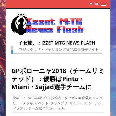
MENU
イゼ速。：IZZET MTG NEWS FLASH
マジック：ザ・ギャザリング専門総合情報サイト
GPボローニャ2018（チームリミ
テッド）：優勝はPinto・
Miani・Sajjad選手チームに
投稿日：
2018年4月30日
投稿者：
タソガレ＠管理人
カテゴ
リー：
デッキ
,
イベント
,
グランプリ
,
リミテッド
,
シールド
,
ドラフト
,
チーム戦
// 4 Comments