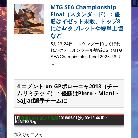
MTG SEA Championship
Final（スタンダード）：優
勝はイゼット果敢、トップ8
には4cタブレットや緑単上陸
など
5月23-24日、スタンダードにて行わ
れたクアラルンプール地域CS（MTG
SEA Championship Final 2025-26 R
...
4 コメント on GPボローニャ2018（チー
ムリミテッド）：優勝はPinto・Miani・
Sajjad選手チームに
[1]
名無しのイゼット団員
2018/05/01(火) 00:13:46 ID：
E0MTE3Nzg
赤入りが二人か