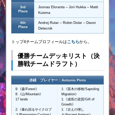
3rd
Joonas Eloranta – Jori Hukka – Matti
Place
Kuisma
4th
Andrej Rutar – Robin Dolar – Davor
Place
Detecnik
トップ4チームプロフィールは
こちら
から。
優勝チームデッキリスト（決
勝戦チームドラフト）
赤緑 プレイヤー：Antonio Pinto
9:《森/Forest》
1:《苗木の移牧/Saproling
8:《山/Mountain》
Migration》
17 lands
1:《成長の資質/Gift of
Growth》
2:《暴れ回るサイクロプ
1:《古えの憎し
ス/Rampaging Cyclops》
み/Ancient Animus》