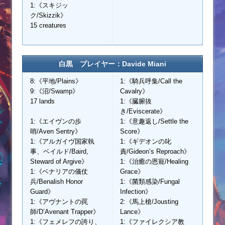
1:《スキジッ
ク/Skizzik》
15 creatures
白黒 プレイヤー：Davide Miani
8:《平地/Plains》
1:《騎兵呼集/Call the
9:《沼/Swamp》
Cavalry》
17 lands
1:《臓腑抜
き/Eviscerate》
1:《エイヴンの歩
1:《意趣返し/Settle the
哨/Aven Sentry》
Score》
1:《アルガイヴ国家執
1:《ギデオンの叱
事、ベイルド/Baird,
責/Gideon’s Reproach》
Steward of Argive》
1:《治癒の恩寵/Healing
1:《ベナリアの儀仗
Grace》
兵/Benalish Honor
1:《菌類感染/Fungal
Guard》
Infection》
1:《アヴナントの罠
2:《馬上槍/Jousting
師/D’Avenant Trapper》
Lance》
1:《フェメレフの誇り、
1:《ファイレクシア教