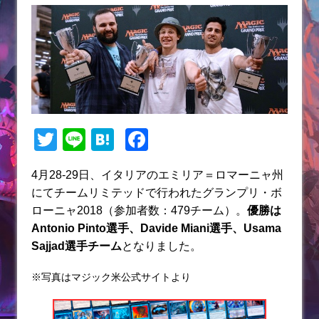
T
Li
H
F
w
n
at
a
4月28-29日、イタリアのエミリア＝ロマーニャ州
itt
e
e
c
にてチームリミテッドで行われたグランプリ・ボ
er
n
e
ローニャ2018（参加者数：479チーム）。
優勝は
a
b
Antonio Pinto選手、Davide Miani選手、Usama
Sajjad選手チーム
となりました。
o
o
※写真はマジック米公式サイトより
k