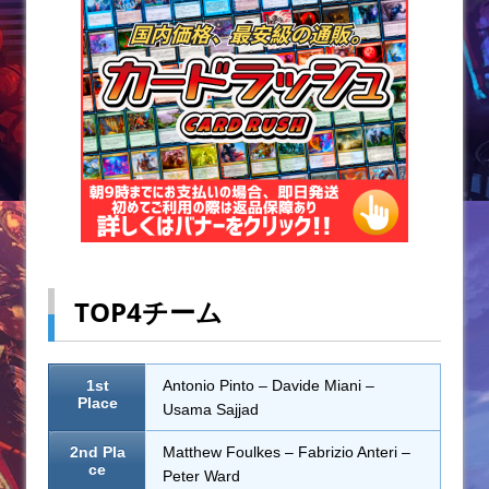
TOP4チーム
1st
Antonio Pinto – Davide Miani –
Place
Usama Sajjad
2nd Pla
Matthew Foulkes – Fabrizio Anteri –
ce
Peter Ward