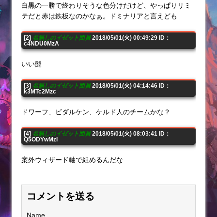
白黒の一勝で終わりそうな色分けだけど、やっぱりリミ
テだと赤は鉄板なのかなぁ。ドミナリアと言えども
[2]
名無しのイゼット団員
2018/05/01(火) 00:49:29 ID：
c4NDU0MzA
いい髭
[3]
名無しのイゼット団員
2018/05/01(火) 04:14:46 ID：
k3MTc2Mzc
ドワーフ、ビダルケン、ケルド人のチームかな？
[4]
名無しのイゼット団員
2018/05/01(火) 08:03:41 ID：
Q5ODYwMzI
案外ウィザード軸で組めるんだな
コメントを送る
Name