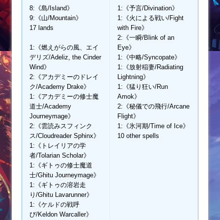
8:《島/Island》
1:《予言/Divination》
9:《山/Mountain》
1:《火による戦い/Fight
17 lands
with Fire》
2:《一瞬/Blink of an
1:《燃えがらの風、エイ
Eye》
デリズ/Adeliz, the Cinder
1:《中略/Syncopate》
Wind》
1:《放射稲妻/Radiating
2:《アカデミーのドレイ
Lightning》
ク/Academy Drake》
1:《猛り狂い/Run
1:《アカデミーの修士魔
Amok》
道士/Academy
2:《秘儀での飛行/Arcane
Journeymage》
Flight》
2:《雲読みスフィンク
1:《氷河期/Time of Ice》
ス/Cloudreader Sphinx》
10 other spells
1:《トレイリアの学
者/Tolarian Scholar》
1:《ギトゥの修士魔道
士/Ghitu Journeymage》
1:《ギトゥの溶岩走
り/Ghitu Lavarunner》
1:《ケルドの戦呼
び/Keldon Warcaller》