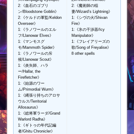
2:《血石のゴブリ
2:《魔術師の稲
ン/Bloodstone Goblin》
妻/Wizard’s Lightning》
2:《ケルドの軍監/Keldon
1:《シヴの火/Shivan
Overseer》
Fire》
1:《ラノワールのエル
1:《氷の干渉器/Icy
フ/Llanowar Elves》
Manipulator》
1:《マンモスグ
1:《フレイアリーズの
モ/Mammoth Spider》
歌/Song of Freyalise》
1:《ラノワールの斥
8 other spells
候/Llanowar Scout》
1:《炎矢師、ハラ
ー/Hallar, the
Firefletcher》
1:《始源のワー
ム/Primordial Wurm》
1:《縄張り持ちのアロサ
ウルス/Territorial
Allosaurus》
1:《総将軍ラーダ/Grand
Warlord Radha》
1:《ギトゥの年代記編
者/Ghitu Chronicler》