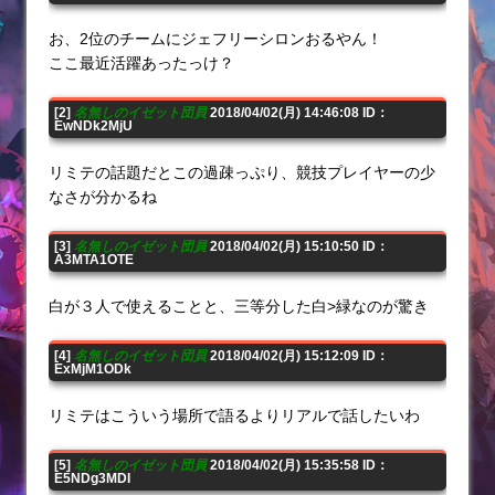
お、2位のチームにジェフリーシロンおるやん！
ここ最近活躍あったっけ？
[2]
名無しのイゼット団員
2018/04/02(月) 14:46:08 ID：
EwNDk2MjU
リミテの話題だとこの過疎っぷり、競技プレイヤーの少
なさが分かるね
[3]
名無しのイゼット団員
2018/04/02(月) 15:10:50 ID：
A3MTA1OTE
白が３人で使えることと、三等分した白>緑なのが驚き
[4]
名無しのイゼット団員
2018/04/02(月) 15:12:09 ID：
ExMjM1ODk
リミテはこういう場所で語るよりリアルで話したいわ
[5]
名無しのイゼット団員
2018/04/02(月) 15:35:58 ID：
E5NDg3MDI