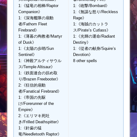
1:《猛竜の相棒/Raptor
1:《砲撃/Bombard》
Companion》
1:《無謀な怒り/Reckless
1:《深海艦隊の扇動
Rage》
者/Fathom Fleet
1:《海賊のカットラ
Firebrand》
ス/Pirate’s Cutlass》
1:《薄暮の殉教者/Martyr
1:《光輝の運命/Radiant
of Dusk》
Destiny》
1:《太陽の歩哨/Sun
1:《従者の献身/Squire’s
Sentinel》
Devotion》
1:《神殿アルティサウル
8 other spells
ス/Temple Altisaur》
1:《鉄面連合の掠め取
り/Brazen Freebooter》
2:《狂信的扇動
者/Fanatical Firebrand》
1:《帝国の先駆
け/Forerunner of the
Empire》
2:《エリマキ死吐
き/Frilled Deathspitter》
1:《針歯の猛
竜/Needletooth Raptor》