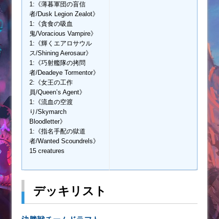
1:《薄暮軍団の盲信
者/Dusk Legion Zealot》
1:《貪食の吸血
鬼/Voracious Vampire》
1:《輝くエアロサウル
ス/Shining Aerosaur》
1:《巧射艦隊の拷問
者/Deadeye Tormentor》
2:《女王の工作
員/Queen’s Agent》
1:《流血の空渡
り/Skymarch
Bloodletter》
1:《指名手配の獄道
者/Wanted Scoundrels》
15 creatures
デッキリスト