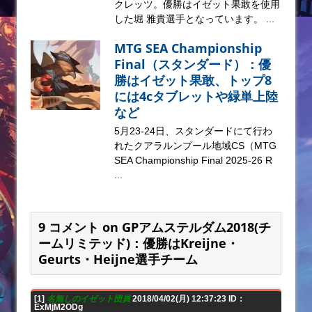
クレッツ。優勝はイゼット果敢を使用
した堀 雅貴選手となっています。 ...
MTG SEA Championship
Final（スタンダード）：優
勝はイゼット果敢、トップ8
には4cタブレットや緑単上陸
など
5月23-24日、スタンダードにて行わ
れたクアラルンプール地域CS（MTG
SEA Championship Final 2025-26 R
...
9 コメント on GPアムステルダム2018(チ
ームリミテッド)：優勝はKreijne・
Geurts・Heijne選手チーム
[1]
名無しのイゼット団員
2018/04/02(月) 12:37:23 ID：
ExMjM2ODg