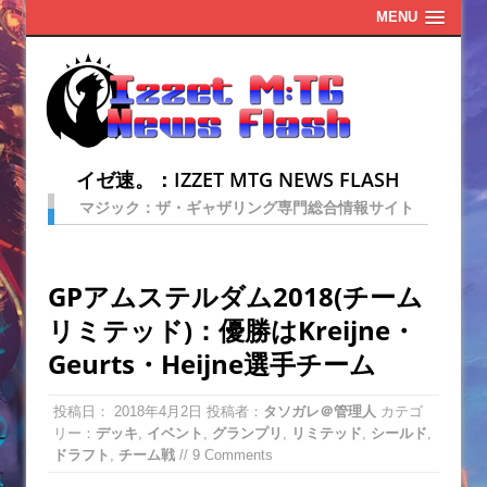
MENU
イゼ速。：IZZET MTG NEWS FLASH
マジック：ザ・ギャザリング専門総合情報サイト
GPアムステルダム2018(チーム
リミテッド)：優勝はKreijne・
Geurts・Heijne選手チーム
投稿日：
2018年4月2日
投稿者：
タソガレ＠管理人
カテゴ
リー：
デッキ
,
イベント
,
グランプリ
,
リミテッド
,
シールド
,
ドラフト
,
チーム戦
// 9 Comments