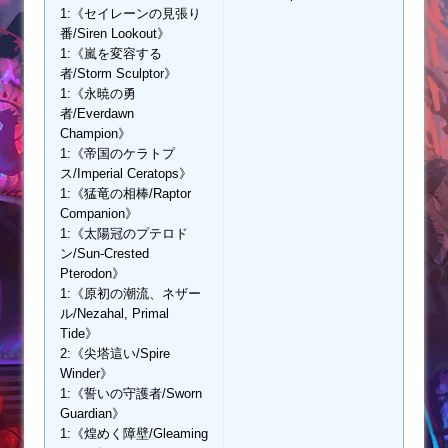
1:《セイレーンの見張り
番/Siren Lookout》
1:《嵐を変容する
者/Storm Sculptor》
1:《永暁の勇
者/Everdawn
Champion》
1:《帝国のケラトプ
ス/Imperial Ceratops》
1:《猛竜の相棒/Raptor
Companion》
1:《太陽冠のプテロド
ン/Sun-Crested
Pterodon》
1:《原初の潮流、ネザー
ル/Nezahal, Primal
Tide》
2:《尖塔這い/Spire
Winder》
1:《誓いの守護者/Sworn
Guardian》
1:《煌めく障壁/Gleaming