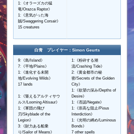
1:《オラーズカの猛
竜/Orazca Raptor》
1:《意気がった海
賊/Swaggering Corsair》
15 creatures
白青 プレイヤー：Simon Geurts
9:《島/Island》
1:《粉砕する潮
7:《平地/Plains》
流/Crashing Tide》
1:《進化する未開
2:《黄金都市の秘
地/Evolving Wilds》
密/Secrets of the Golden
17 lands
City》
1:《欲望の深み/Depths of
1:《聳えるアルティサウ
Desire》
ルス/Looming Altisaur》
1:《否認/Negate》
1:《軍団の飛び
1:《崇高な阻止/Pious
刃/Skyblade of the
Interdiction》
Legion》
1:《光明の縛め/Luminous
3:《財力ある船乗
Bonds》
り/Sailor of Means》
7 other spells