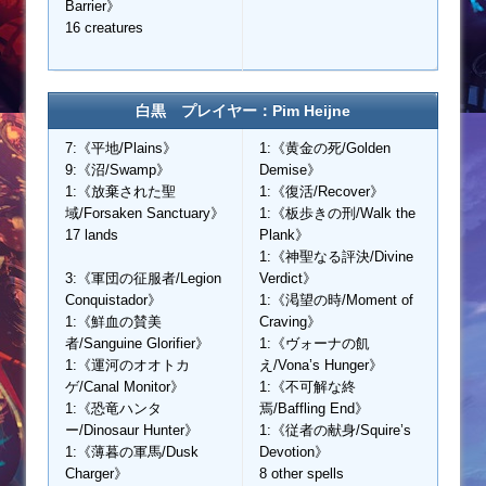
Barrier》
16 creatures
白黒 プレイヤー：Pim Heijne
7:《平地/Plains》
1:《黄金の死/Golden
9:《沼/Swamp》
Demise》
1:《放棄された聖
1:《復活/Recover》
域/Forsaken Sanctuary》
1:《板歩きの刑/Walk the
17 lands
Plank》
1:《神聖なる評決/Divine
3:《軍団の征服者/Legion
Verdict》
Conquistador》
1:《渇望の時/Moment of
1:《鮮血の賛美
Craving》
者/Sanguine Glorifier》
1:《ヴォーナの飢
1:《運河のオオトカ
え/Vona’s Hunger》
ゲ/Canal Monitor》
1:《不可解な終
1:《恐竜ハンタ
焉/Baffling End》
ー/Dinosaur Hunter》
1:《従者の献身/Squire’s
1:《薄暮の軍馬/Dusk
Devotion》
Charger》
8 other spells