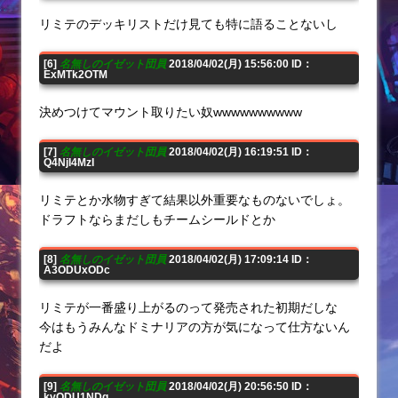
リミテのデッキリストだけ見ても特に語ることないし
[6]
名無しのイゼット団員
2018/04/02(月) 15:56:00 ID：
ExMTk2OTM
決めつけてマウント取りたい奴wwwwwwwwww
[7]
名無しのイゼット団員
2018/04/02(月) 16:19:51 ID：
Q4NjI4MzI
リミテとか水物すぎて結果以外重要なものないでしょ。
ドラフトならまだしもチームシールドとか
[8]
名無しのイゼット団員
2018/04/02(月) 17:09:14 ID：
A3ODUxODc
リミテが一番盛り上がるのって発売された初期だしな
今はもうみんなドミナリアの方が気になって仕方ないん
だよ
[9]
名無しのイゼット団員
2018/04/02(月) 20:56:50 ID：
kyODU1NDg