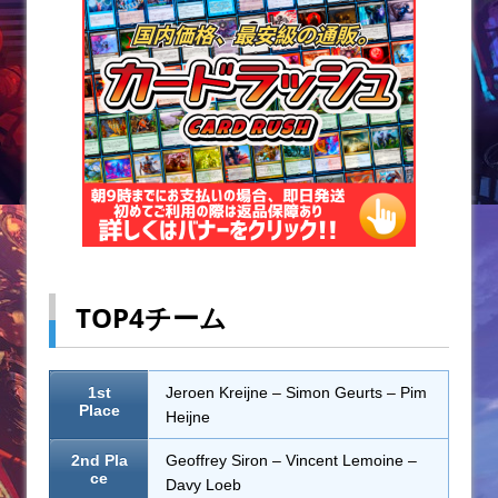
TOP4チーム
1st
Jeroen Kreijne – Simon Geurts – Pim
Place
Heijne
2nd Pla
Geoffrey Siron – Vincent Lemoine –
ce
Davy Loeb