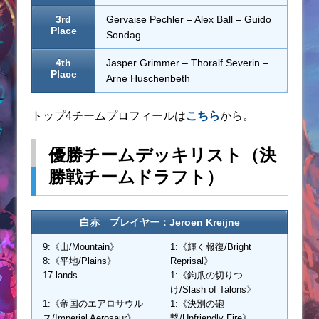
3rd
Gervaise Pechler – Alex Ball – Guido
Place
Sondag
4th
Jasper Grimmer – Thoralf Severin –
Place
Arne Huschenbeth
トップ4チームプロフィールは
こちら
から。
優勝チームデッキリスト（決
勝戦チームドラフト）
白赤 プレイヤー：Jeroen Kreijne
9:《山/Mountain》
1:《輝く報復/Bright
8:《平地/Plains》
Reprisal》
17 lands
1:《鉤爪の切りつ
け/Slash of Talons》
1:《帝国のエアロサウル
1:《決別の砲
ス/Imperial Aerosaur》
撃/Unfriendly Fire》