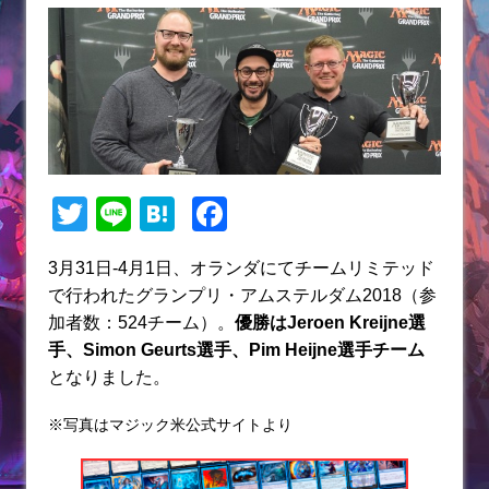
T
Li
H
F
w
n
at
a
3月31日-4月1日、オランダにてチームリミテッド
itt
e
e
c
で行われたグランプリ・アムステルダム2018（参
er
n
e
加者数：524チーム）。
優勝はJeroen Kreijne選
a
b
手、Simon Geurts選手、Pim Heijne選手チーム
となりました。
o
o
※写真はマジック米公式サイトより
k