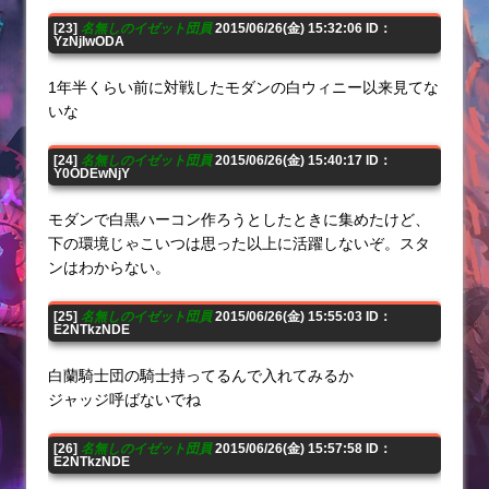
[23]
名無しのイゼット団員
2015/06/26(金) 15:32:06 ID：
YzNjIwODA
1年半くらい前に対戦したモダンの白ウィニー以来見てな
いな
[24]
名無しのイゼット団員
2015/06/26(金) 15:40:17 ID：
Y0ODEwNjY
モダンで白黒ハーコン作ろうとしたときに集めたけど、
下の環境じゃこいつは思った以上に活躍しないぞ。スタ
ンはわからない。
[25]
名無しのイゼット団員
2015/06/26(金) 15:55:03 ID：
E2NTkzNDE
白蘭騎士団の騎士持ってるんで入れてみるか
ジャッジ呼ばないでね
[26]
名無しのイゼット団員
2015/06/26(金) 15:57:58 ID：
E2NTkzNDE