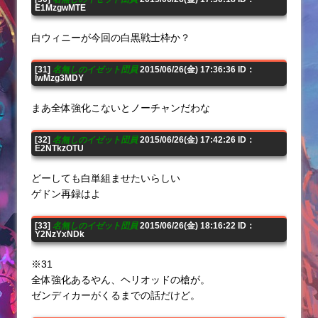
E1MzgwMTE
白ウィニーが今回の白黒戦士枠か？
[31]
名無しのイゼット団員
2015/06/26(金) 17:36:36 ID：
IwMzg3MDY
まあ全体強化こないとノーチャンだわな
[32]
名無しのイゼット団員
2015/06/26(金) 17:42:26 ID：
E2NTkzOTU
どーしても白単組ませたいらしい
ゲドン再録はよ
[33]
名無しのイゼット団員
2015/06/26(金) 18:16:22 ID：
Y2NzYxNDk
※31
全体強化あるやん、ヘリオッドの槍が。
ゼンディカーがくるまでの話だけど。