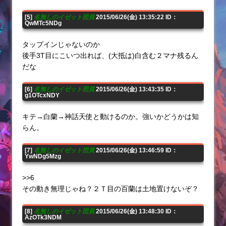
[5]
名無しのイゼット団員
2015/06/26(金) 13:35:22 ID：
QwMTc5NDg
タップインじゃないのか
後手3T目にこいつ出れば、(大抵は)白含む２マナ残るん
だな
[6]
名無しのイゼット団員
2015/06/26(金) 13:43:35 ID：
g1OTcxNDY
キテ→白蘭→神話天使と動けるのか。強いかどうかは知
らん。
[7]
名無しのイゼット団員
2015/06/26(金) 13:46:59 ID：
YwNDg5Mzg
>>6
その動き無理じゃね？２Ｔ目の百蘭は土地置けないぞ？
[8]
名無しのイゼット団員
2015/06/26(金) 13:48:30 ID：
AzOTk3NDM