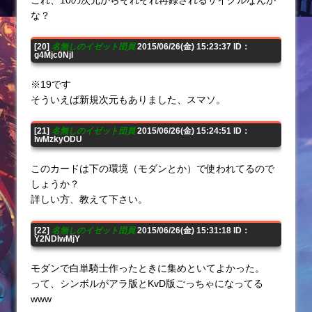
な？
[20]
名無しのイゼット団員
2015/06/26(金) 15:23:37 ID：
g4Mjc0NjI
※19です
そういえば新規次元もありました、スマソ。
[21]
名無しのイゼット団員
2015/06/26(金) 15:24:51 ID：
IwMzkyODU
このカードは下の環境（モダンとか）で使われてるので
しょうか？
詳しい方、教えて下さい。
[22]
名無しのイゼット団員
2015/06/26(金) 15:31:18 ID：
Y2NDIwMjY
モダンで白単騎士作ったときに集めといてよかった。
って、シンボルがアラ版とKvD版ごっちゃになってる
www