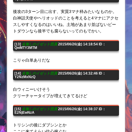
後攻の3ターン目に出す、実質3マナ枠みたいなものか。
白神話天使やヘリオッドのことを考えると4マナにアクセ
スしやすくなるのはいいね。土地があまり並ばないビー
トダウンなら後半でも腐らないってのもでかい。
[13]
名無しのイゼット団員
2015/06/26(金) 14:18:54 ID：
QwMTY3MTM
こりゃ白単ありだな
[14]
名無しのイゼット団員
2015/06/26(金) 14:32:46 ID：
Y2NzMxNzQ
白ウィニーいけそう
クリーチャータイプが増えてきてるけど
[15]
名無しのイゼット団員
2015/06/26(金) 14:38:37 ID：
E2NjEwNzA
トリシンの後にダブシンとか
ここに来てえらい信心稼ぐな