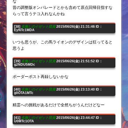
な
昔の調整版オンパレードとかも含めて原点回帰目指すな
らって言うテコ入れなんかね
[38]
名無しのイゼット団員
2015/06/26(金) 21:31:46 ID：
EyNTc1MDA
いつも思うが、この馬ライオンのデザインは狂ってると
思うよ
[39]
名無しのイゼット団員
2015/06/26(金) 21:51:52 ID：
g2NDU5MDc
ボーダーポスト再録しないかな
[40]
名無しのイゼット団員
2015/06/26(金) 23:13:40 ID：
g0OTA1MTc
精霊への挑戦があるだけで全然ちがうんだけどなー
[41]
名無しのイゼット団員
2015/06/26(金) 23:44:47 ID：
U0MTc1OTA