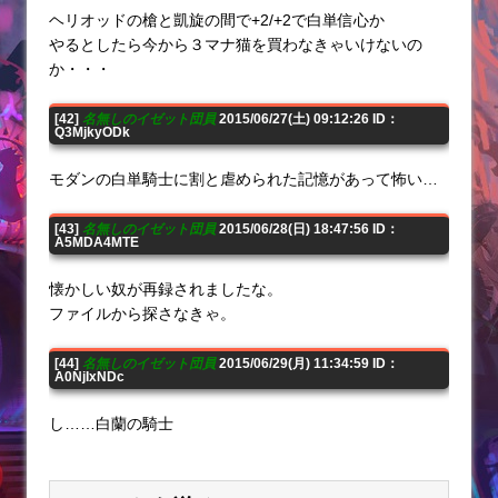
ヘリオッドの槍と凱旋の間で+2/+2で白単信心か
やるとしたら今から３マナ猫を買わなきゃいけないの
か・・・
[42]
名無しのイゼット団員
2015/06/27(土) 09:12:26 ID：
Q3MjkyODk
モダンの白単騎士に割と虐められた記憶があって怖い…
[43]
名無しのイゼット団員
2015/06/28(日) 18:47:56 ID：
A5MDA4MTE
懐かしい奴が再録されましたな。
ファイルから探さなきゃ。
[44]
名無しのイゼット団員
2015/06/29(月) 11:34:59 ID：
A0NjIxNDc
し……白蘭の騎士