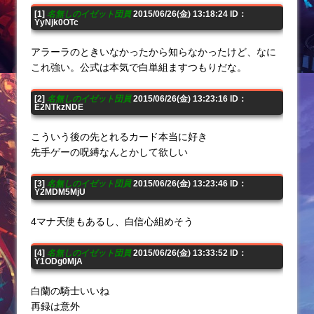
[1]
名無しのイゼット団員
2015/06/26(金) 13:18:24 ID：
YyNjk0OTc
アラーラのときいなかったから知らなかったけど、なに
これ強い。公式は本気で白単組ますつもりだな。
[2]
名無しのイゼット団員
2015/06/26(金) 13:23:16 ID：
E2NTkzNDE
こういう後の先とれるカード本当に好き
先手ゲーの呪縛なんとかして欲しい
[3]
名無しのイゼット団員
2015/06/26(金) 13:23:46 ID：
Y2MDM5MjU
4マナ天使もあるし、白信心組めそう
[4]
名無しのイゼット団員
2015/06/26(金) 13:33:52 ID：
Y1ODg0MjA
白蘭の騎士いいね
再録は意外