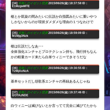
[34]
名無しのイゼット団員
2015/06/26(金) 18:37:58 ID：
E1MzgwMTE
槍とか凱旋の間みたいに伝説か白指図みたいに重いやつ
しかないからのが現状ダメダメな理由の１つなわけで
[35]
名無しのイゼット団員
2015/06/26(金) 18:59:09 ID：
M1Mjg3Nzk
槍は伝説だしなあ･･･
全体強化エンチャとプロテクション持ち、飛行持ちなん
かの軽量カード来たら白単ウィニーできそうだな
[36]
名無しのイゼット団員
2015/06/26(金) 19:30:55 ID：
Y2MjAxNzA
基本セットだし頌歌系エンチャの再録あるんじゃね
[37]
名無しのイゼット団員
2015/06/26(金) 19:37:46 ID：
I2OTAzNDE
白ウィニーは滅びないとか言ってて完全に滅びてたから