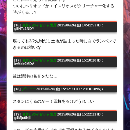
ついにヘリオッドかエイスリオスがクリーチャー化する
時がくる…？
[16]
名無しのイゼット団員
2015/06/26(金) 14:41:53 ID：
g5NTc1NDY
腐っても2/2先制だし土地が詰まった時に白でランパンで
きるのは強いな
[17]
名無しのイゼット団員
2015/06/26(金) 15:10:20 ID：
IwMzk0MDA
後は清浄の名誉をだな…
[18]
ブロニー
2015/06/26(金) 15:12:31 ID：c1ODUwNjY
スタンにくるのかー！四枚あるけどうれしい！
[19]
名無しのイゼット団員
2015/06/26(金) 15:22:21 ID：
g4Mjc0NjI
これ、10の次元からそれぞれ再録されるサイクルなんか