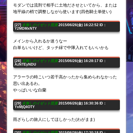
モダンでは流刑で相手に土地ださせといてから、または
地平線の梢で調整しながら使います(四色騎士単使い)
[27]
名無しのイゼット団員
2015/06/26(金) 16:22:52 ID：
Y2MDMxNTY
メインから入れるか迷うなー
白単もいいけど、タッチ緑で中隊入れてもいいかも
[28]
名無しのイゼット団員
2015/06/26(金) 16:28:17 ID：
AzNTEyNDU
アラーラの時こいつ若干高かったから集められなかった
思い出あるわ。
やっぱいいな白蘭
[29]
名無しのイゼット団員
2015/06/26(金) 16:30:36 ID：
YxMjQ4OTY
雨ざらしの旅人にしてほしかった(わがまま)
[30]
名無しのイゼット団員
2015/06/26(金) 17:30:18 ID：