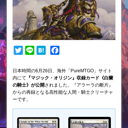
T
Li
H
F
w
n
at
a
itt
e
e
c
日本時間の6月26日、海外「PureMTGO」サイト
er
n
e
内にて
『マジック・オリジン』収録カード《白蘭
a
b
の騎士》が公開
されました。『アラーラの断片』
からの再録となる高性能な人間・騎士クリーチャ
o
ーです。
o
k