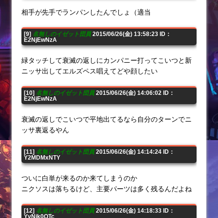
相手が先手でランパンしたんでしょ（適当
[9]
名無しのイゼット団員
2015/06/26(金) 13:58:23 ID：
E2NjEwNzA
緑タッチして衰滅の返しにカンパニー打ってこいつと新
ニッサ出してエルズペス唱えてどや顔したい
[10]
名無しのイゼット団員
2015/06/26(金) 14:06:02 ID：
E2NjEwNzA
衰滅の返しでこいつで平地出てるなら自分のターンでニ
ッサ裏返るやん
[11]
名無しのイゼット団員
2015/06/26(金) 14:14:24 ID：
Y2MDMxNTY
ついに白単が来るのか来てしまうのか
ニクソスは落ちるけど、主要パーツは多く残るんだよね
[12]
名無しのイゼット団員
2015/06/26(金) 14:18:33 ID：
YyNjk0OTc