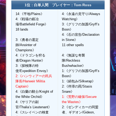
1位：白単人間 プレイヤー：Tom Ross
14:《平地/Plains》
4:《永遠の見守り/Always
4:《戦場の鍛冶
Watching》
場/Battlefield Forge》
3:《グリフの加護/Gryff’s
18 lands
Boon》
4:《石の宣告/Declaration
3:《勇者の選定
in Stone》
師/Anointer of
11 other spells
Champions》
4:《ドラゴンを狩る
4:《無謀な奇襲
者/Dragon Hunter》
隊/Reckless
3:《探検隊の特
Bushwhacker》
使/Expedition Envoy》
1:《グリフの加護/Gryff’s
2:《ハンウィアーの民兵
Boon》
隊長/Hanweir Militia
1:《絹包み/Silkwrap》
Captain》
2:《停滞の罠/Stasis
4:《白蘭の騎士/Knight of
Snare》
the White Orchid》
1:《荒野の確保/Secure
4:《サリアの副
the Wastes》
官/Thalia’s Lieutenant》
2:《ゼンディカーの同盟
4:《スレイベンの検査
者、ギデオン/Gideon,