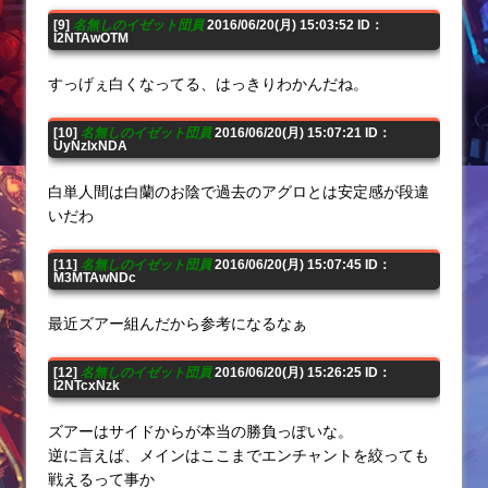
[9]
名無しのイゼット団員
2016/06/20(月) 15:03:52 ID：
I2NTAwOTM
すっげぇ白くなってる、はっきりわかんだね。
[10]
名無しのイゼット団員
2016/06/20(月) 15:07:21 ID：
UyNzIxNDA
白単人間は白蘭のお陰で過去のアグロとは安定感が段違
いだわ
[11]
名無しのイゼット団員
2016/06/20(月) 15:07:45 ID：
M3MTAwNDc
最近ズアー組んだから参考になるなぁ
[12]
名無しのイゼット団員
2016/06/20(月) 15:26:25 ID：
I2NTcxNzk
ズアーはサイドからが本当の勝負っぽいな。
逆に言えば、メインはここまでエンチャントを絞っても
戦えるって事か