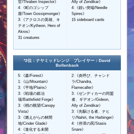
官/Thraben Inspector》
Ally of Zendikar》
4:《町のゴシップ
4:《鋭い突端/Needle
屋/Town Gossipmonger》
Spires》
3:《アクロスの英雄、キ
15 sideboard cards
テオン/Kytheon, Hero of
Akros》
31 creatures
*2位：ナヤミッドレンジ プレイヤー：David
Bollenback
5:《森/Forest》
2:《炎呼び、チャンド
1:《山/Mountain》
ラ/Chandra,
3:《平地/Plains》
Flamecaller》
3:《戦場の鍛冶
3:《ゼンディカーの同盟
場/Battlefield Forge》
者、ギデオン/Gideon,
3:《梢の眺望/Canopy
Ally of Zendikar》
Vista》
3:《先駆ける者、ナヒ
3:《燃えがらの林間
リ/Nahiri, the Harbinger》
地/Cinder Glade》
4:《停滞の罠/Stasis
4:《進化する未開
Snare》