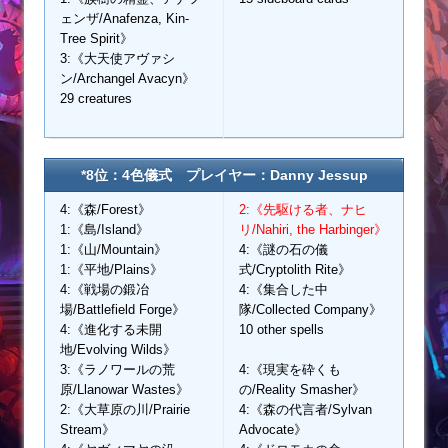
ェンザ/Anafenza, Kin-
Tree Spirit》
3:《大天使アヴァシ
ン/Archangel Avacyn》
29 creatures
*8位：4色儀式 プレイヤー：Danny Jessup
4:《森/Forest》
2:《先駆ける者、ナヒ
1:《島/Island》
リ/Nahiri, the Harbinger》
1:《山/Mountain》
4:《謎の石の儀
1:《平地/Plains》
式/Cryptolith Rite》
4:《戦場の鍛冶
4:《集合した中
場/Battlefield Forge》
隊/Collected Company》
4:《進化する未開
10 other spells
地/Evolving Wilds》
3:《ラノワールの荒
4:《現実を砕くも
原/Llanowar Wastes》
の/Reality Smasher》
2:《大草原の川/Prairie
4:《森の代言者/Sylvan
Stream》
Advocate》