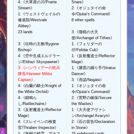
4:《大草原の川/Prairie
Snare》
Stream》
2:《オジュタイの命
1:《ウェストヴェイルの
令/Ojutai’s Command》
修道院/Westvale
8 other spells
Abbey》
23 lands
3:《徴税の大天
使/Archangel of Tithes》
3:《往時の主教/Bygone
1:《フェリダーの
Bishop》
仔/Felidar Cub》
4:《空中生成エルドラー
1:《反射魔道士/Reflector
ジ/Eldrazi Skyspawner》
Mage》
3:《ハンウィアーの民兵
1:《層雲の踊り手/Stratus
隊長/Hanweir Militia
Dancer》
Captain》
3:《否認/Negate》
4:《白蘭の騎士/Knight of
1:《オジュタイの命
the White Orchid》
令/Ojutai’s Command》
4:《鎖鳴ら
2:《荒野の確保/Secure
し/Rattlechains》
the Wastes》
3:《反射魔道士/Reflector
1:《大天使アヴァシ
Mage》
ン/Archangel Avacyn》
4:《スレイベンの検査
2:《石の宣告/Declaration
官/Thraben Inspector》
in Stone》
1:《族樹の精霊、アナフ
15 sideboard cards