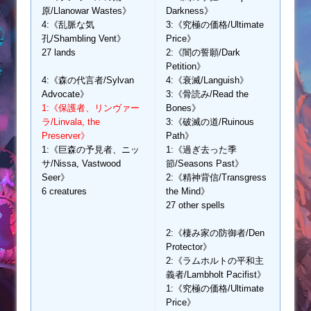
原/Llanowar Wastes》
Darkness》
4:《乱脈な気
3:《究極の価格/Ultimate
孔/Shambling Vent》
Price》
27 lands
2:《闇の誓願/Dark
Petition》
4:《森の代言者/Sylvan
4:《衰滅/Languish》
Advocate》
3:《骨読み/Read the
1:《保護者、リンヴァー
Bones》
ラ/Linvala, the
3:《破滅の道/Ruinous
Preserver》
Path》
1:《巨森の予見者、ニッ
1:《過ぎ去った季
サ/Nissa, Vastwood
節/Seasons Past》
Seer》
2:《精神背信/Transgress
6 creatures
the Mind》
27 other spells
2:《棲み家の防御者/Den
Protector》
2:《ラムホルトの平和主
義者/Lambholt Pacifist》
1:《究極の価格/Ultimate
Price》