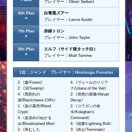
プレイヤー：Oliver Seibert
6th Plac
白青黒ズアー
e
プレイヤー：Lance Austin
7th Plac
赤緑トロン
e
プレイヤー：John Taylor
8th Plac
エルフ（サイド後タッチ白）
e
プレイヤー：Matt Tamme
1位：ジャンド プレイヤー：Hirotsugu Funatsu
2:《森/Forest》
4:《ヴェールのリリア
2:《沼/Swamp》
ナ/Liliana of the Veil》
4:《黒割れの
2:《突然の衰微/Abrupt
崖/Blackcleave Cliffs》
Decay》
1:《血の墓所/Blood
2:《コラガンの命
Crypt》
令/Kolaghan’s
4:《血染めのぬかる
Command》
み/Bloodstained Mire》
4:《稲妻/Lightning Bolt》
2:《草むした
3:《終止/Terminate》