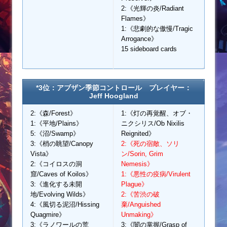
2:《光輝の炎/Radiant
Flames》
1:《悲劇的な傲慢/Tragic
Arrogance》
15 sideboard cards
*3位：アブザン季節コントロール プレイヤー：
Jeff Hoogland
2:《森/Forest》
1:《灯の再覚醒、オブ・
1:《平地/Plains》
ニクシリス/Ob Nixilis
5:《沼/Swamp》
Reignited》
3:《梢の眺望/Canopy
2:《死の宿敵、ソリ
Vista》
ン/Sorin, Grim
2:《コイロスの洞
Nemesis》
窟/Caves of Koilos》
1:《悪性の疫病/Virulent
3:《進化する未開
Plague》
地/Evolving Wilds》
2:《苦渋の破
4:《風切る泥沼/Hissing
棄/Anguished
Quagmire》
Unmaking》
3:《ラノワールの荒
3:《闇の掌握/Grasp of