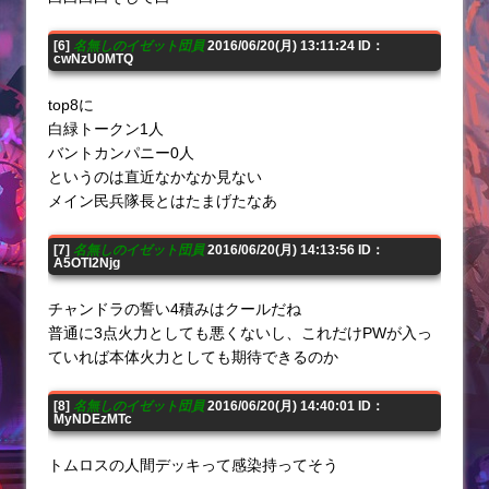
[6]
名無しのイゼット団員
2016/06/20(月) 13:11:24 ID：
cwNzU0MTQ
top8に
白緑トークン1人
バントカンパニー0人
というのは直近なかなか見ない
メイン民兵隊長とはたまげたなあ
[7]
名無しのイゼット団員
2016/06/20(月) 14:13:56 ID：
A5OTI2Njg
チャンドラの誓い4積みはクールだね
普通に3点火力としても悪くないし、これだけPWが入っ
ていれば本体火力としても期待できるのか
[8]
名無しのイゼット団員
2016/06/20(月) 14:40:01 ID：
MyNDEzMTc
トムロスの人間デッキって感染持ってそう