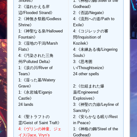
Shores》
1:《神格の鋼/Steel of the
2:《溢れかえる岸
Godhead》
辺/Flooded Strand》
2:《否認/Negate》
2:《神無き祭殿/Godless
4:《流刑への道/Path to
Shrine》
Exile》
1:《神聖なる泉/Hallowed
4:《コジレックの審
Fountain》
問/Inquisition of
3:《湿地の干潟/Marsh
Kozilek》
Flats》
4:《未練ある魂/Lingering
4:《汚染された三角
Souls》
州/Polluted Delta》
3:《思考囲
1:《涙の川/River of
い/Thoughtseize》
Tears》
24 other spells
1:《湿った墓/Watery
Grave》
2:《仕組まれた爆
1:《永岩城/Eiganjo
薬/Engineered
Castle》
Explosives》
24 lands
3:《神聖の力線/Leyline of
Sanctity》
4:《聖トラフトの
2:《安らかなる眠り/Rest
霊/Geist of Saint Traft》
in Peace》
4:《ヴリンの神童、ジェ
1:《神格の鋼/Steel of the
イス/Jace, Vryn’s
Godhead》