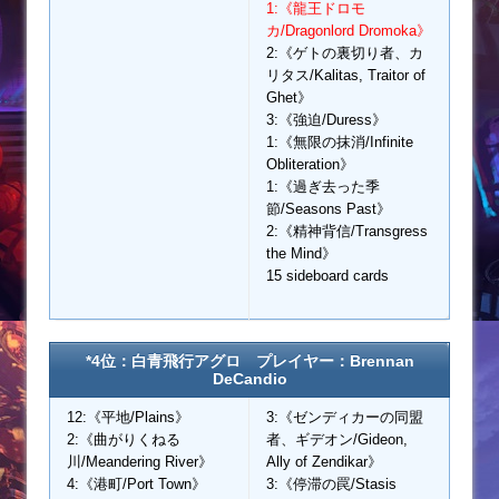
1:《龍王ドロモ
カ/Dragonlord Dromoka》
2:《ゲトの裏切り者、カ
リタス/Kalitas, Traitor of
Ghet》
3:《強迫/Duress》
1:《無限の抹消/Infinite
Obliteration》
1:《過ぎ去った季
節/Seasons Past》
2:《精神背信/Transgress
the Mind》
15 sideboard cards
*4位：白青飛行アグロ プレイヤー：Brennan
DeCandio
12:《平地/Plains》
3:《ゼンディカーの同盟
2:《曲がりくねる
者、ギデオン/Gideon,
川/Meandering River》
Ally of Zendikar》
4:《港町/Port Town》
3:《停滞の罠/Stasis