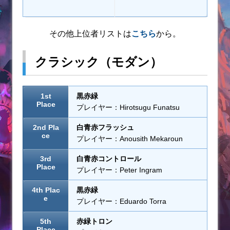
その他上位者リストは
こちら
から。
クラシック（モダン）
1st
黒赤緑
Place
プレイヤー：Hirotsugu Funatsu
2nd Pla
白青赤フラッシュ
ce
プレイヤー：Anousith Mekaroun
3rd
白青赤コントロール
Place
プレイヤー：Peter Ingram
4th Plac
黒赤緑
e
プレイヤー：Eduardo Torra
5th
赤緑トロン
Place