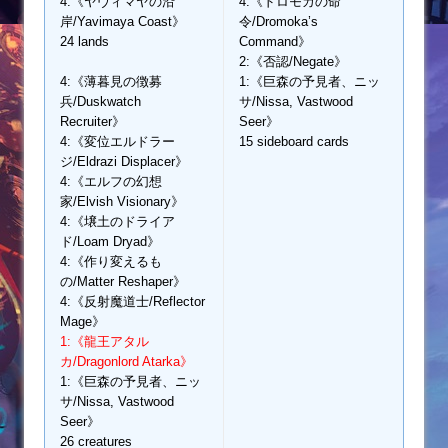
4:《ヤヴィマヤの沿
4:《ドロモカの命
岸/Yavimaya Coast》
令/Dromoka’s
24 lands
Command》
2:《否認/Negate》
4:《薄暮見の徴募
1:《巨森の予見者、ニッ
兵/Duskwatch
サ/Nissa, Vastwood
Recruiter》
Seer》
4:《変位エルドラー
15 sideboard cards
ジ/Eldrazi Displacer》
4:《エルフの幻想
家/Elvish Visionary》
4:《壌土のドライア
ド/Loam Dryad》
4:《作り変えるも
の/Matter Reshaper》
4:《反射魔道士/Reflector
Mage》
1:《龍王アタル
カ/Dragonlord Atarka》
1:《巨森の予見者、ニッ
サ/Nissa, Vastwood
Seer》
26 creatures