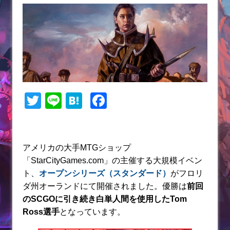
T
Li
H
F
w
n
at
a
itt
e
e
c
er
n
e
アメリカの大手MTGショップ
「StarCityGames.com」の主催する大規模イベン
a
b
ト、
オープンシリーズ（スタンダード）
がフロリ
o
ダ州オーランドにて開催されました。優勝は
前回
o
のSCGOに引き続き白単人間を使用したTom
k
Ross選手
となっています。