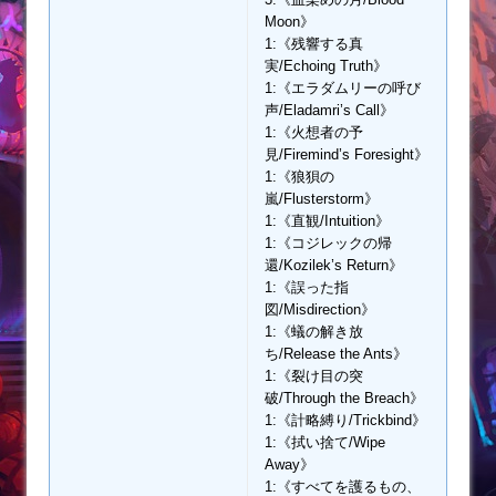
Moon》
1:《残響する真
実/Echoing Truth》
1:《エラダムリーの呼び
声/Eladamri’s Call》
1:《火想者の予
見/Firemind’s Foresight》
1:《狼狽の
嵐/Flusterstorm》
1:《直観/Intuition》
1:《コジレックの帰
還/Kozilek’s Return》
1:《誤った指
図/Misdirection》
1:《蟻の解き放
ち/Release the Ants》
1:《裂け目の突
破/Through the Breach》
1:《計略縛り/Trickbind》
1:《拭い捨て/Wipe
Away》
1:《すべてを護るもの、