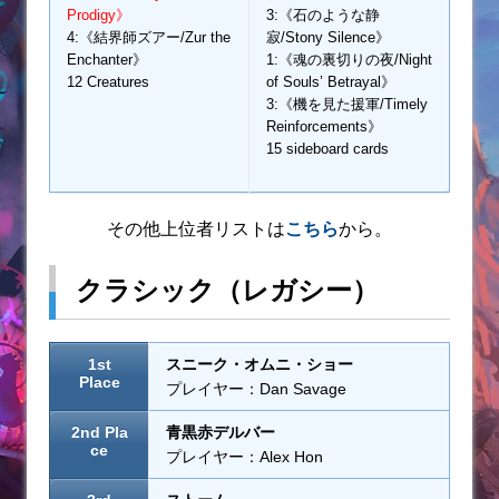
Prodigy》
3:《石のような静
4:《結界師ズアー/Zur the
寂/Stony Silence》
Enchanter》
1:《魂の裏切りの夜/Night
12 Creatures
of Souls’ Betrayal》
3:《機を見た援軍/Timely
Reinforcements》
15 sideboard cards
その他上位者リストは
こちら
から。
クラシック（レガシー）
1st
スニーク・オムニ・ショー
Place
プレイヤー：Dan Savage
2nd Pla
青黒赤デルバー
ce
プレイヤー：Alex Hon