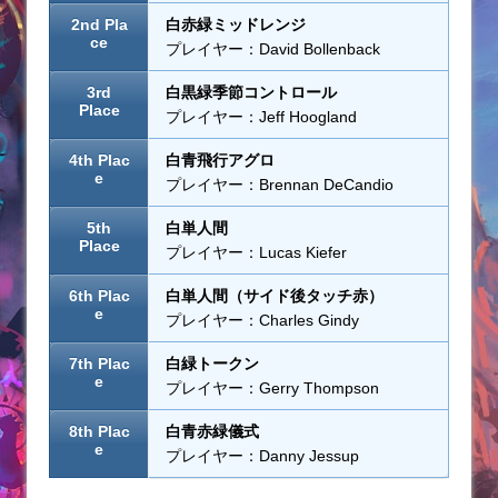
2nd Pla
白赤緑ミッドレンジ
ce
プレイヤー：David Bollenback
3rd
白黒緑季節コントロール
Place
プレイヤー：Jeff Hoogland
4th Plac
白青飛行アグロ
e
プレイヤー：Brennan DeCandio
5th
白単人間
Place
プレイヤー：Lucas Kiefer
6th Plac
白単人間（サイド後タッチ赤）
e
プレイヤー：Charles Gindy
7th Plac
白緑トークン
e
プレイヤー：Gerry Thompson
8th Plac
白青赤緑儀式
e
プレイヤー：Danny Jessup