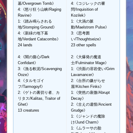
墓/Overgrown Tomb》
4:《コジレックの審
4:《怒り狂う山峡/Raging
問/Inquisition of
Ravine》
Kozilek》
1:《踏み鳴らされる
1:《大渦の脈
地/Stomping Ground》
動/Maelstrom Pulse》
4:《新緑の地下墓
3:《思考囲
地/Verdant Catacombs》
い/Thoughtseize》
24 lands
23 other spells
4:《闇の腹心/Dark
2:《大爆発の魔道
Confidant》
士/Fulminator Mage》
3:《漁る軟泥/Scavenging
1:《渋面の溶岩使い/Grim
Ooze》
Lavamancer》
4:《タルモゴイ
2:《台所の嫌がらせ
フ/Tarmogoyf》
屋/Kitchen Finks》
2:《ゲトの裏切り者、カ
1:《突然の衰微/Abrupt
リタス/Kalitas, Traitor of
Decay》
Ghet》
2:《古えの遺恨/Ancient
13 creatures
Grudge》
1:《ジャンドの魔除
け/Jund Charm》
1:《ムラーサの胎