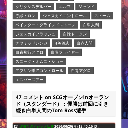
グリクシスデルバー
エルフ
ジャンド
赤緑トロン
ジェスカイコントロール
ストーム
ペインター・グラインドストーン
白単人間
ジェスカイフラッシュ
白緑トークン
ナヤミッドレンジ
4色儀式
白赤人間
白青飛行アグロ
白青フライヤー
スニーク・オムニ・ショー
アブザン季節コントロール
白青アグロ
エスパーズアー
47 コメント on SCGオープンinオーラン
ド（スタンダード）：優勝は前回に引き
続き白単人間のTom Ross選手
[1]
名無しのイゼット団員
2016/06/20(月) 12:40:15 ID：