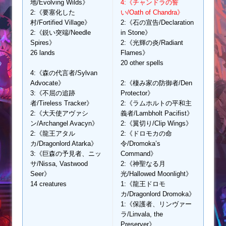
地/Evolving Wilds》
4:《チャンドラの誓
2:《要塞化した
い/Oath of Chandra》
村/Fortified Village》
2:《石の宣告/Declaration
2:《鋭い突端/Needle
in Stone》
Spires》
2:《光輝の炎/Radiant
26 lands
Flames》
20 other spells
4:《森の代言者/Sylvan
Advocate》
2:《棲み家の防御者/Den
3:《不屈の追跡
Protector》
者/Tireless Tracker》
2:《ラムホルトの平和主
2:《大天使アヴァシ
義者/Lambholt Pacifist》
ン/Archangel Avacyn》
2:《翼切り/Clip Wings》
2:《龍王アタル
2:《ドロモカの命
カ/Dragonlord Atarka》
令/Dromoka’s
3:《巨森の予見者、ニッ
Command》
サ/Nissa, Vastwood
2:《神聖なる月
Seer》
光/Hallowed Moonlight》
14 creatures
1:《龍王ドロモ
カ/Dragonlord Dromoka》
1:《保護者、リンヴァー
ラ/Linvala, the
Preserver》