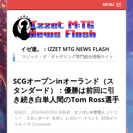
MENU
イゼ速。：IZZET MTG NEWS FLASH
マジック：ザ・ギャザリング専門総合情報サイト
SCGオープンinオーランド（ス
タンダード）：優勝は前回に引
き続き白単人間のTom Ross選手
投稿日：
2016年6月20日
投稿者：
タソガレ＠管理人
カテゴ
リー：
スタンダード
,
モダン
,
レガシー
,
イベント
,
SCGイベ
ント
// 47 Comments