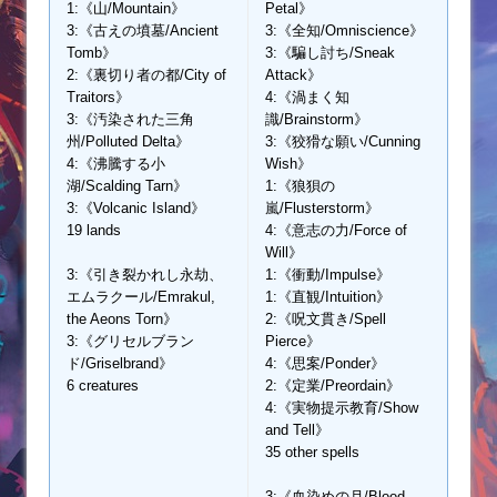
1:《山/Mountain》
Petal》
3:《古えの墳墓/Ancient
3:《全知/Omniscience》
Tomb》
3:《騙し討ち/Sneak
2:《裏切り者の都/City of
Attack》
Traitors》
4:《渦まく知
3:《汚染された三角
識/Brainstorm》
州/Polluted Delta》
3:《狡猾な願い/Cunning
4:《沸騰する小
Wish》
湖/Scalding Tarn》
1:《狼狽の
3:《Volcanic Island》
嵐/Flusterstorm》
19 lands
4:《意志の力/Force of
Will》
3:《引き裂かれし永劫、
1:《衝動/Impulse》
エムラクール/Emrakul,
1:《直観/Intuition》
the Aeons Torn》
2:《呪文貫き/Spell
3:《グリセルブラン
Pierce》
ド/Griselbrand》
4:《思案/Ponder》
6 creatures
2:《定業/Preordain》
4:《実物提示教育/Show
and Tell》
35 other spells
3:《血染めの月/Blood