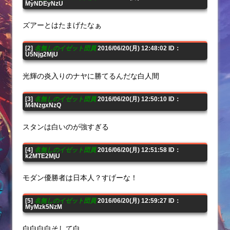
MyNDEyNzU
ズアーとはたまげたなぁ
[2]
名無しのイゼット団員
2016/06/20(月) 12:48:02 ID：
U5Njg2MjU
光輝の炎入りのナヤに勝てるんだな白人間
[3]
名無しのイゼット団員
2016/06/20(月) 12:50:10 ID：
M4NzgxNzQ
スタンは白いのが強すぎる
[4]
名無しのイゼット団員
2016/06/20(月) 12:51:58 ID：
k2MTE2MjU
モダン優勝者は日本人？すげーな！
[5]
名無しのイゼット団員
2016/06/20(月) 12:59:27 ID：
MyMzk5NzM
白白白白そして白