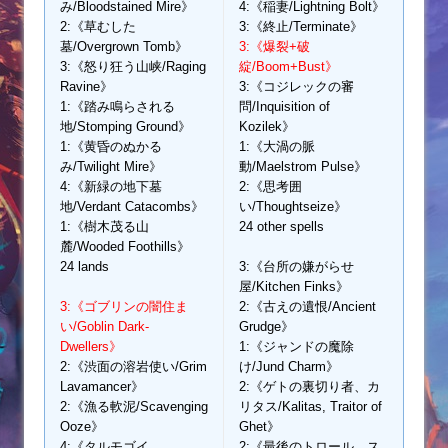
み/Bloodstained Mire》
4:《稲妻/Lightning Bolt》
2:《草むした
3:《終止/Terminate》
墓/Overgrown Tomb》
3:《爆裂+破
3:《怒り狂う山峡/Raging
綻/Boom+Bust》
Ravine》
3:《コジレックの審
1:《踏み鳴らされる
問/Inquisition of
地/Stomping Ground》
Kozilek》
1:《黄昏のぬかる
1:《大渦の脈
み/Twilight Mire》
動/Maelstrom Pulse》
4:《新緑の地下墓
2:《思考囲
地/Verdant Catacombs》
い/Thoughtseize》
1:《樹木茂る山
24 other spells
麓/Wooded Foothills》
24 lands
3:《台所の嫌がらせ
屋/Kitchen Finks》
3:《ゴブリンの闇住ま
2:《古えの遺恨/Ancient
い/Goblin Dark-
Grudge》
Dwellers》
1:《ジャンドの魔除
2:《渋面の溶岩使い/Grim
け/Jund Charm》
Lavamancer》
2:《ゲトの裏切り者、カ
2:《漁る軟泥/Scavenging
リタス/Kalitas, Traitor of
Ooze》
Ghet》
4:《タルモゴイ
2:《最後のトロール、ス