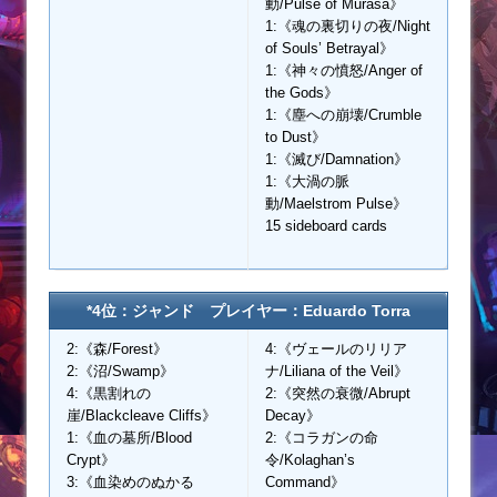
動/Pulse of Murasa》
1:《魂の裏切りの夜/Night
of Souls’ Betrayal》
1:《神々の憤怒/Anger of
the Gods》
1:《塵への崩壊/Crumble
to Dust》
1:《滅び/Damnation》
1:《大渦の脈
動/Maelstrom Pulse》
15 sideboard cards
*4位：ジャンド プレイヤー：Eduardo Torra
2:《森/Forest》
4:《ヴェールのリリア
2:《沼/Swamp》
ナ/Liliana of the Veil》
4:《黒割れの
2:《突然の衰微/Abrupt
崖/Blackcleave Cliffs》
Decay》
1:《血の墓所/Blood
2:《コラガンの命
Crypt》
令/Kolaghan’s
3:《血染めのぬかる
Command》