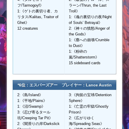
フ/Tarmogoyf》
ラーン/Thrun, the Last
1:《ゲトの裏切り者、カ
Troll》
リタス/Kalitas, Traitor of
1:《魂の裏切りの夜/Night
Ghet》
of Souls’ Betrayal》
12 creatures
2:《神々の憤怒/Anger of
the Gods》
1:《塵への崩壊/Crumble
to Dust》
1:《粉砕の
嵐/Shatterstorm》
15 sideboard cards
*6位：エスパーズアー プレイヤー：Lance Austin
2:《島/Island》
3:《拘留の宝球/Detention
1:《平地/Plains》
Sphere》
1:《沼/Swamp》
1:《亡霊の牢獄/Ghostly
3:《忍び寄るタール
Prison》
坑/Creeping Tar Pit》
2:《広がりゆく
2:《闇滑りの岸/Darkslick
海/Spreading Seas》