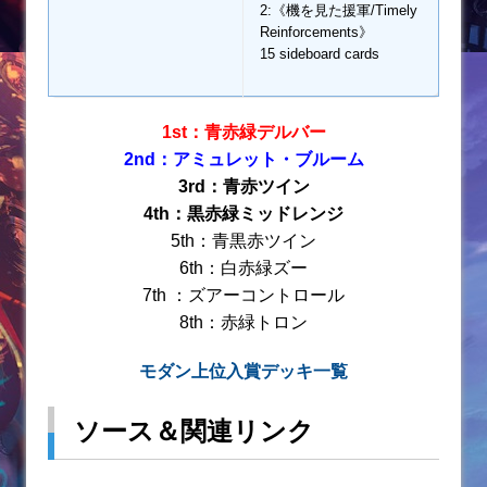
2:《機を見た援軍/Timely
Reinforcements》
15 sideboard cards
1st：青赤緑デルバー
2nd：アミュレット・ブルーム
3rd：青赤ツイン
4th：黒赤緑ミッドレンジ
5th：青黒赤ツイン
6th：白赤緑ズー
7th ：ズアーコントロール
8th：赤緑トロン
モダン上位入賞デッキ一覧
ソース＆関連リンク