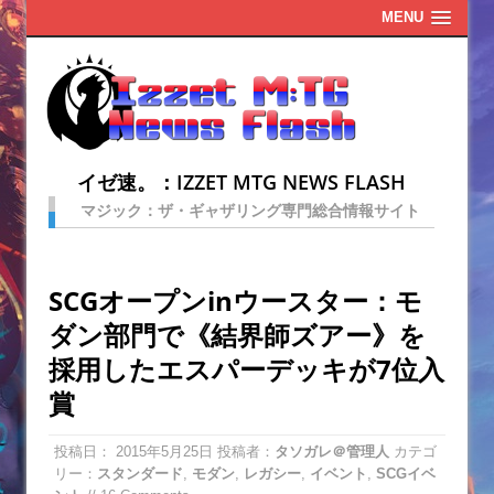
MENU
イゼ速。：IZZET MTG NEWS FLASH
マジック：ザ・ギャザリング専門総合情報サイト
SCGオープンinウースター：モ
ダン部門で《結界師ズアー》を
採用したエスパーデッキが7位入
賞
投稿日：
2015年5月25日
投稿者：
タソガレ＠管理人
カテゴ
リー：
スタンダード
,
モダン
,
レガシー
,
イベント
,
SCGイベ