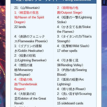
21:《山/Mountain》
2:《前哨地の包
1:《精霊龍の安息
囲/Outpost Siege》
地/Haven of the Spirit
4:《稲妻の一撃/Lightning
Dragon》
Strike》
22 lands
4:《かき立てる炎/Stoke
the Flames》
4:《炎跡のフェニック
3:《タイタンの力/Titan’s
ス/Flamewake Phoenix》
Strength》
1:《ゴブリンの踵裂
4:《乱撃斬/Wild Slash》
き/Goblin Heelcutter》
17 other spells
2:《稲妻の狂戦
士/Lightning Berserker》
4:《引き裂く流
4:《僧院の速
弾/Rending Volley》
槍/Monastery
3:《灼熱の血/Searing
Swiftspear》
Blood》
4:《雷破の執
2:《弧状の稲妻/Arc
政/Thunderbreak
Lightning》
Regent》
4:《焙り焼き/Roast》
4:《大歓楽の幻
2:《洗い流す砂/Scouring
霊/Eidolon of the Great
Sands》
Revel》
15 sideboard cards