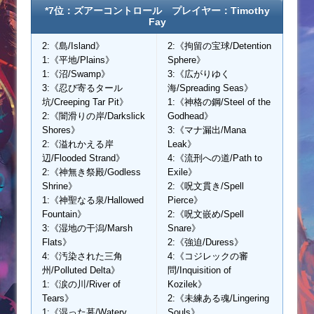
*7位：ズアーコントロール プレイヤー：Timothy
Fay
2:《島/Island》
2:《拘留の宝球/Detention
1:《平地/Plains》
Sphere》
1:《沼/Swamp》
3:《広がりゆく
3:《忍び寄るタール
海/Spreading Seas》
坑/Creeping Tar Pit》
1:《神格の鋼/Steel of the
2:《闇滑りの岸/Darkslick
Godhead》
Shores》
3:《マナ漏出/Mana
2:《溢れかえる岸
Leak》
辺/Flooded Strand》
4:《流刑への道/Path to
2:《神無き祭殿/Godless
Exile》
Shrine》
2:《呪文貫き/Spell
1:《神聖なる泉/Hallowed
Pierce》
Fountain》
2:《呪文嵌め/Spell
3:《湿地の干潟/Marsh
Snare》
Flats》
2:《強迫/Duress》
4:《汚染された三角
4:《コジレックの審
州/Polluted Delta》
問/Inquisition of
1:《涙の川/River of
Kozilek》
Tears》
2:《未練ある魂/Lingering
1:《湿った墓/Watery
Souls》