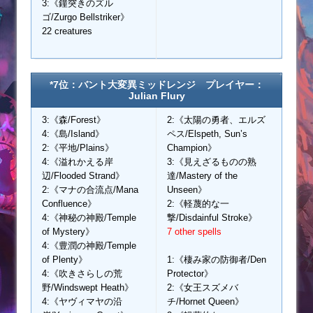
3:《鐘突きのズル
ゴ/Zurgo Bellstriker》
22 creatures
*7位：バント大変異ミッドレンジ プレイヤー：
Julian Flury
3:《森/Forest》
2:《太陽の勇者、エルズ
4:《島/Island》
ペス/Elspeth, Sun’s
2:《平地/Plains》
Champion》
4:《溢れかえる岸
3:《見えざるものの熟
辺/Flooded Strand》
達/Mastery of the
2:《マナの合流点/Mana
Unseen》
Confluence》
2:《軽蔑的な一
4:《神秘の神殿/Temple
撃/Disdainful Stroke》
of Mystery》
7 other spells
4:《豊潤の神殿/Temple
of Plenty》
1:《棲み家の防御者/Den
4:《吹きさらしの荒
Protector》
野/Windswept Heath》
2:《女王スズメバ
4:《ヤヴィマヤの沿
チ/Hornet Queen》