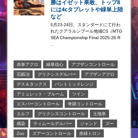
勝はイゼット果敢、トップ8
には4cタブレットや緑単上陸
など
5月23-24日、スタンダードにて行わ
れたクアラルンプール地域CS（MTG
SEA Championship Final 2025-26 R
...
赤単アグロ
緑単信心
アブザンコントロール
石鍛冶
グリクシスデルバー
アブザンアグロ
デス＆タックス
バントミッドレンジ
アミュレット・ブルーム
ツイン
エスパーコントロール
奇跡コントロール
エルフ
グリクシスコントロール
土地単
感染
ティムールデルバー
ジャンド
ズー
Zoo
ズアーコントロール
赤緑トロン