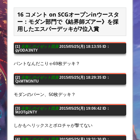
16 コメント on SCGオープンinウースタ
ー：モダン部門で《結界師ズアー》を採
用したエスパーデッキが7位入賞
[1]
名無しのイゼット団員
2015/05/25(月) 18:13:55 ID：
gyODA3NTY
バントなんだこりゃ69枚デッキ？
[2]
名無しのイゼット団員
2015/05/25(月) 18:29:35 ID：
QxMTM3NTU
モダンのバーン、50枚デッキ？
[3]
名無しのイゼット団員
2015/05/25(月) 19:06:42 ID：
MzOTg2NTY
しかもヘリックスとボロチャが撃てない
[4]
名無しのイゼット団員
2015/05/25(月) 19:31:30 ID：