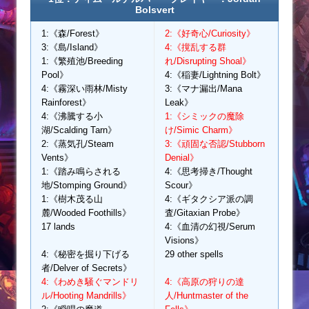
Bolsvert
1:《森/Forest》
2:《好奇心/Curiosity》
3:《島/Island》
4:《撹乱する群
1:《繁殖池/Breeding
れ/Disrupting Shoal》
Pool》
4:《稲妻/Lightning Bolt》
4:《霧深い雨林/Misty
3:《マナ漏出/Mana
Rainforest》
Leak》
4:《沸騰する小
1:《シミックの魔除
湖/Scalding Tarn》
け/Simic Charm》
2:《蒸気孔/Steam
3:《頑固な否認/Stubborn
Vents》
Denial》
1:《踏み鳴らされる
4:《思考掃き/Thought
地/Stomping Ground》
Scour》
1:《樹木茂る山
4:《ギタクシア派の調
麓/Wooded Foothills》
査/Gitaxian Probe》
17 lands
4:《血清の幻視/Serum
Visions》
4:《秘密を掘り下げる
29 other spells
者/Delver of Secrets》
4:《わめき騒ぐマンドリ
4:《高原の狩りの達
ル/Hooting Mandrills》
人/Huntmaster of the