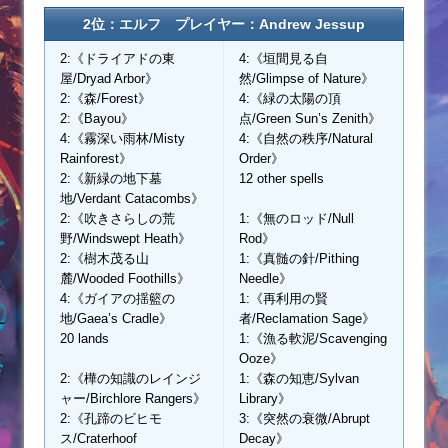
2位：エルフ プレイヤー：Andrew Jessup
2:《ドライアドの東
4:《垣間見る自
屋/Dryad Arbor》
然/Glimpse of Nature》
2:《森/Forest》
4:《緑の太陽の頂
2:《Bayou》
点/Green Sun’s Zenith》
4:《霧深い雨林/Misty
4:《自然の秩序/Natural
Rainforest》
Order》
2:《新緑の地下墓
12 other spells
地/Verdant Catacombs》
2:《吹きさらしの荒
1:《無のロッド/Null
野/Windswept Heath》
Rod》
2:《樹木茂る山
1:《真髄の針/Pithing
麓/Wooded Foothills》
Needle》
4:《ガイアの揺籃の
1:《再利用の賢
地/Gaea’s Cradle》
者/Reclamation Sage》
20 lands
1:《漁る軟泥/Scavenging
Ooze》
2:《樺の知識のレインジ
1:《森の知恵/Sylvan
ャー/Birchlore Rangers》
Library》
2:《孔蹄のビヒモ
3:《突然の衰微/Abrupt
ス/Craterhoof
Decay》