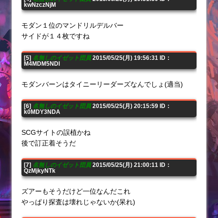
kwNzczNjM
モダン１位のマンドリルデルバー
サイドが１４枚ですね
[5]
名無しのイゼット団員
2015/05/25(月) 19:56:31 ID：
M4MDM5NDI
モダンバーンはタイニーリーダーズなんでしょ(適当)
[6]
名無しのイゼット団員
2015/05/25(月) 20:15:59 ID：
k0MDY3NDA
SCGサイトの誤植かね
後で訂正着そうだ
[7]
名無しのイゼット団員
2015/05/25(月) 21:00:11 ID：
QzMjkyNTk
ズアーもそうだけど一位なんだこれ
やっぱり探査は壊れじゃないか(呆れ)