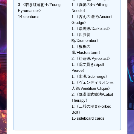
3:《若き紅蓮術士/Young
1:《真髄の針/Pithing
Pyromancer》
Needle》
14 creatures
1:《古えの遺恨/Ancient
Grudge》
1:《暗黒破/Darkblast》
1:《四肢切
断/Dismember》
1:《狼狽の
嵐/Flusterstorm》
2:《紅蓮破/Pyroblast》
1:《呪文貫き/Spell
Pierce》
1:《水没/Submerge》
1:《ヴェンディリオン三
人衆/Vendilion Clique》
2:《陰謀団式療法/Cabal
Therapy》
1:《二股の稲妻/Forked
Bolt》
15 sideboard cards