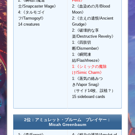
2:《瞬唱の魔道
Fells》
士/Snapcaster Mage》
2:《血染めの月/Blood
4:《タルモゴイ
Moon》
フ/Tarmogoyf》
2:《古えの遺恨/Ancient
14 creatures
Grudge》
2:《破壊的な享
楽/Destructive Revelry》
1:《四肢切
断/Dismember》
1:《瞬間凍
結/Flashfreeze》
1:《シミックの魔除
け/Simic Charm》
1:《蒸気の絡みつ
き/Vapor Snag》
（サイド14枚、誤植？）
15 sideboard cards
2位：アミュレット・ブルーム プレイヤー：
Micah Greenbaum
1:《森/Forest》
4:《精力の護符/Amulet of