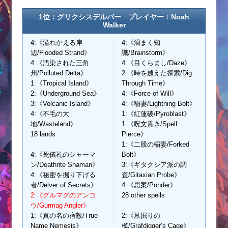
1位：グリクシスデルバー プレイヤー：Noah
Walker
4:《溢れかえる岸
4:《渦まく知
辺/Flooded Strand》
識/Brainstorm》
4:《汚染された三角
4:《目くらまし/Daze》
州/Polluted Delta》
2:《時を越えた探索/Dig
1:《Tropical Island》
Through Time》
2:《Underground Sea》
4:《Force of Will》
3:《Volcanic Island》
4:《稲妻/Lightning Bolt》
4:《不毛の大
1:《紅蓮破/Pyroblast》
地/Wasteland》
1:《呪文貫き/Spell
18 lands
Pierce》
1:《二股の稲妻/Forked
4:《死儀礼のシャーマ
Bolt》
ン/Deathrite Shaman》
3:《ギタクシア派の調
4:《秘密を掘り下げる
査/Gitaxian Probe》
者/Delver of Secrets》
4:《思案/Ponder》
2:《グルマグのアンコ
28 other spells
ウ/Gurmag Angler》
1:《真の名の宿敵/True-
2:《墓掘りの
Name Nemesis》
檻/Grafdigger’s Cage》