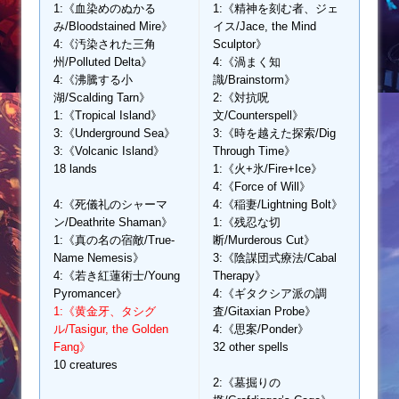
1:《血染めのぬかる
1:《精神を刻む者、ジェ
み/Bloodstained Mire》
イス/Jace, the Mind
4:《汚染された三角
Sculptor》
州/Polluted Delta》
4:《渦まく知
4:《沸騰する小
識/Brainstorm》
湖/Scalding Tarn》
2:《対抗呪
1:《Tropical Island》
文/Counterspell》
3:《Underground Sea》
3:《時を越えた探索/Dig
3:《Volcanic Island》
Through Time》
18 lands
1:《火+氷/Fire+Ice》
4:《Force of Will》
4:《死儀礼のシャーマ
4:《稲妻/Lightning Bolt》
ン/Deathrite Shaman》
1:《残忍な切
1:《真の名の宿敵/True-
断/Murderous Cut》
Name Nemesis》
3:《陰謀団式療法/Cabal
4:《若き紅蓮術士/Young
Therapy》
Pyromancer》
4:《ギタクシア派の調
1:《黄金牙、タシグ
査/Gitaxian Probe》
ル/Tasigur, the Golden
4:《思案/Ponder》
Fang》
32 other spells
10 creatures
2:《墓掘りの