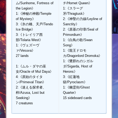
ム/Sunhome, Fortress of
チ/Hornet Queen》
the Legion》
1:《スラーグ
1:《神秘の神殿/Temple
牙/Thragtusk》
of Mystery》
2:《神聖の力線/Leyline of
3:《氷の橋、天戸/Tendo
Sanctity》
Ice Bridge》
2:《原基の印章/Seal of
3:《トレイリア西
Primordium》
部/Tolaria West》
1:《白鳥の歌/Swan
1:《ヴェズーヴ
Song》
ァ/Vesuva》
1:《龍王ドロモ
27 lands
カ/Dragonlord Dromoka》
1:《鷺群れのシガル
1:《ムル・ダヤの巫
ダ/Sigarda, Host of
女/Oracle of Mul Daya》
Herons》
4:《原始のタイタ
3:《紅蓮地
ン/Primeval Titan》
獄/Pyroclasm》
2:《迷える探求者、
1:《幽霊街/Ghost
梓/Azusa, Lost but
Quarter》
Seeking》
15 sideboard cards
7 creatures