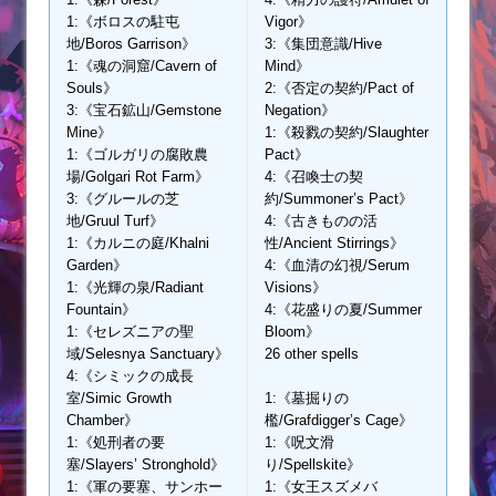
1:《ボロスの駐屯
Vigor》
地/Boros Garrison》
3:《集団意識/Hive
1:《魂の洞窟/Cavern of
Mind》
Souls》
2:《否定の契約/Pact of
3:《宝石鉱山/Gemstone
Negation》
Mine》
1:《殺戮の契約/Slaughter
1:《ゴルガリの腐敗農
Pact》
場/Golgari Rot Farm》
4:《召喚士の契
3:《グルールの芝
約/Summoner’s Pact》
地/Gruul Turf》
4:《古きものの活
1:《カルニの庭/Khalni
性/Ancient Stirrings》
Garden》
4:《血清の幻視/Serum
1:《光輝の泉/Radiant
Visions》
Fountain》
4:《花盛りの夏/Summer
1:《セレズニアの聖
Bloom》
域/Selesnya Sanctuary》
26 other spells
4:《シミックの成長
室/Simic Growth
1:《墓掘りの
Chamber》
檻/Grafdigger’s Cage》
1:《処刑者の要
1:《呪文滑
塞/Slayers’ Stronghold》
り/Spellskite》
1:《軍の要塞、サンホー
1:《女王スズメバ