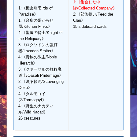
1:《集合した中
1:《極楽鳥/Birds of
隊/Collected Company》
Paradise》
2:《部族養い/Feed the
1:《台所の嫌がらせ
Clan》
屋/Kitchen Finks》
15 sideboard cards
4:《聖遺の騎士/Knight of
the Reliquary》
3:《ロクソドンの強打
者/Loxodon Smiter》
4:《貴族の教主/Noble
Hierarch》
3:《クァーサルの群れ魔
道士/Qasali Pridemage》
2:《漁る軟泥/Scavenging
Ooze》
4:《タルモゴイ
フ/Tarmogoyf》
4:《野生のナカティ
ル/Wild Nacatl》
26 creatures