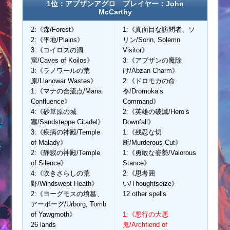
1位：アブザンアグロ プレイヤー：John
McCarthy
2:《森/Forest》
1:《真面目な訪問者、ソ
2:《平地/Plains》
リン/Sorin, Solemn
3:《コイロスの洞
Visitor》
窟/Caves of Koilos》
3:《アブザンの魔除
3:《ラノワールの荒
け/Abzan Charm》
原/Llanowar Wastes》
2:《ドロモカの命
1:《マナの合流点/Mana
令/Dromoka’s
Confluence》
Command》
4:《砂草原の城
2:《英雄の破滅/Hero’s
塞/Sandsteppe Citadel》
Downfall》
3:《疾病の神殿/Temple
1:《残忍な切
of Malady》
断/Murderous Cut》
2:《静寂の神殿/Temple
1:《勇敢な姿勢/Valorous
of Silence》
Stance》
4:《吹きさらしの荒
2:《思考囲
野/Windswept Heath》
い/Thoughtseize》
2:《ヨーグモスの墳墓、
12 other spells
アーボーグ/Urborg, Tomb
of Yawgmoth》
1:《悪行の大悪
26 lands
鬼/Archfiend of