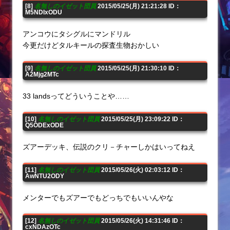
[8]
名無しのイゼット団員
2015/05/25(月) 21:21:28 ID：
M5NDIxODU
アンコウにタシグルにマンドリル
今更だけどタルキールの探査生物おかしい
[9]
名無しのイゼット団員
2015/05/25(月) 21:30:10 ID：
A2Mjg2MTc
33 landsってどういうことや……
[10]
名無しのイゼット団員
2015/05/25(月) 23:09:22 ID：
Q5ODExODE
ズアーデッキ、伝説のクリ－チャーしかはいってねえ
[11]
名無しのイゼット団員
2015/05/26(火) 02:03:12 ID：
AwNTU2ODY
メンターでもズアーでもどっちでもいいんやな
[12]
名無しのイゼット団員
2015/05/26(火) 14:31:46 ID：
cxNDAzOTc