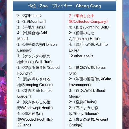
*6位：Zoo プレイヤー：Cheng Gong
2:《森/Forest》
2:《集合した中
1:《山/Mountain》
隊/Collected Company》
1:《平地/Plains》
4:《稲妻/Lightning Bolt》
4:《乾燥台地/Arid
2:《稲妻のらせ
Mesa》
ん/Lightning Helix》
1:《地平線の梢/Horizon
4:《流刑への道/Path to
Canopy》
Exile》
1:《ケッシグの狼の
12 other spells
地/Kessig Wolf Run》
1:《聖なる鋳造所/Sacred
1:《倦怠の宝珠/Torpor
Foundry》
Orb》
2:《踏み鳴らされる
2:《渋面の溶岩使い/Grim
地/Stomping Ground》
Lavamancer》
1:《寺院の庭/Temple
3:《血染めの月/Blood
Garden》
Moon》
4:《吹きさらしの荒
2:《窒息/Choke》
野/Windswept Heath》
2:《石のような静
4:《樹木茂る山
寂/Stony Silence》
麓/Wooded Foothills》
2:《古えの遺恨/Ancient
22 lands
Grudge》