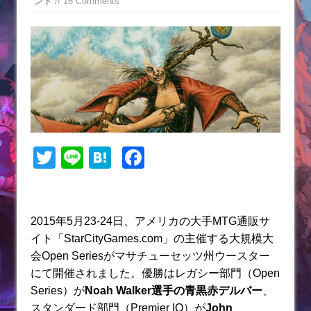
ント
// 16 Comments
T
Li
H
F
w
n
at
a
itt
e
e
c
er
n
e
2015年5月23-24日、アメリカの大手MTG通販サ
イト「StarCityGames.com」の主催する大規模大
a
b
会Open Seriesがマサチューセッツ州ウースター
o
にて開催されました。優勝はレガシー部門（Open
o
Series）が
Noah Walker選手の青黒赤デルバー
、
スタンダード部門（Premier IQ）が
John