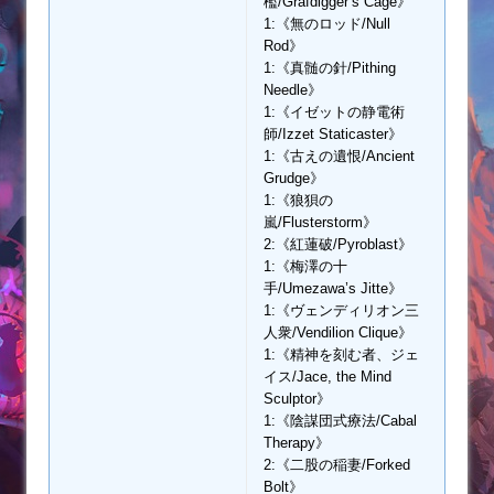
檻/Grafdigger’s Cage》
1:《無のロッド/Null
Rod》
1:《真髄の針/Pithing
Needle》
1:《イゼットの静電術
師/Izzet Staticaster》
1:《古えの遺恨/Ancient
Grudge》
1:《狼狽の
嵐/Flusterstorm》
2:《紅蓮破/Pyroblast》
1:《梅澤の十
手/Umezawa’s Jitte》
1:《ヴェンディリオン三
人衆/Vendilion Clique》
1:《精神を刻む者、ジェ
イス/Jace, the Mind
Sculptor》
1:《陰謀団式療法/Cabal
Therapy》
2:《二股の稲妻/Forked
Bolt》