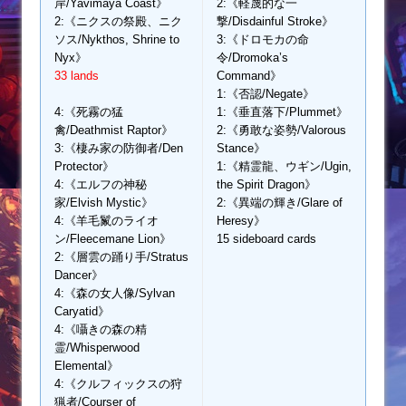
岸/Yavimaya Coast》
2:《軽蔑的な一
2:《ニクスの祭殿、ニク
撃/Disdainful Stroke》
ソス/Nykthos, Shrine to
3:《ドロモカの命
Nyx》
令/Dromoka’s
33 lands
Command》
1:《否認/Negate》
4:《死霧の猛
1:《垂直落下/Plummet》
禽/Deathmist Raptor》
2:《勇敢な姿勢/Valorous
3:《棲み家の防御者/Den
Stance》
Protector》
1:《精霊龍、ウギン/Ugin,
4:《エルフの神秘
the Spirit Dragon》
家/Elvish Mystic》
2:《異端の輝き/Glare of
4:《羊毛鬣のライオ
Heresy》
ン/Fleecemane Lion》
15 sideboard cards
2:《層雲の踊り手/Stratus
Dancer》
4:《森の女人像/Sylvan
Caryatid》
4:《囁きの森の精
霊/Whisperwood
Elemental》
4:《クルフィックスの狩
猟者/Courser of