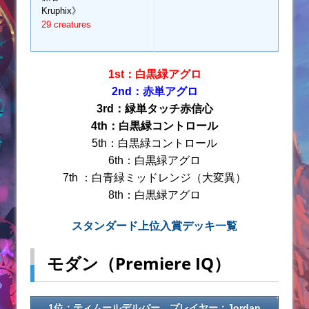
Kruphix》
29 creatures
1st：白黒緑アグロ
2nd：赤単アグロ
3rd：緑単タッチ赤信心
4th：白黒緑コントロール
5th：白黒緑コントロール
6th：白黒緑アグロ
7th ：白青緑ミッドレンジ（大変異）
8th：白黒緑アグロ
スタンダード上位入賞デッキ一覧
モダン（Premiere IQ）
1位：ティムールデルバー プレイヤー：Jordan