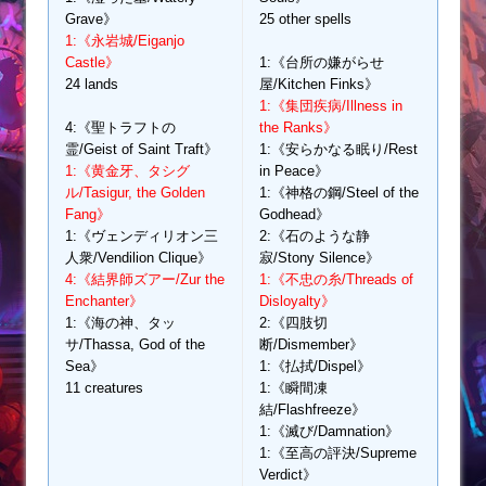
Grave》
25 other spells
1:《永岩城/Eiganjo
Castle》
1:《台所の嫌がらせ
24 lands
屋/Kitchen Finks》
1:《集団疾病/Illness in
4:《聖トラフトの
the Ranks》
霊/Geist of Saint Traft》
1:《安らかなる眠り/Rest
1:《黄金牙、タシグ
in Peace》
ル/Tasigur, the Golden
1:《神格の鋼/Steel of the
Fang》
Godhead》
1:《ヴェンディリオン三
2:《石のような静
人衆/Vendilion Clique》
寂/Stony Silence》
4:《結界師ズアー/Zur the
1:《不忠の糸/Threads of
Enchanter》
Disloyalty》
1:《海の神、タッ
2:《四肢切
サ/Thassa, God of the
断/Dismember》
Sea》
1:《払拭/Dispel》
11 creatures
1:《瞬間凍
結/Flashfreeze》
1:《滅び/Damnation》
1:《至高の評決/Supreme
Verdict》