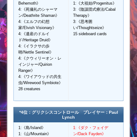
Behemoth》
1:《大祖始/Progenitus》
4:《死儀礼のシャーマ
3:《陰謀団式療法/Cabal
ン/Deathrite Shaman》
Therapy》
4:《エルフの幻想
3:《思考囲
家/Elvish Visionary》
い/Thoughtseize》
4:《遺産のドルイ
15 sideboard cards
ド/Heritage Druid》
4:《イラクサの歩
哨/Nettle Sentinel》
4:《クウィリーオン・レ
インジャー/Quirion
Ranger》
4:《ワイアウッドの共生
虫/Wirewood Symbiote》
28 creatures
*4位：グリクシスコントロール プレイヤー：Paul
Lynch
1:《島/Island》
1:《ダク・フェイデ
1:《山/Mountain》
ン/Dack Fayden》