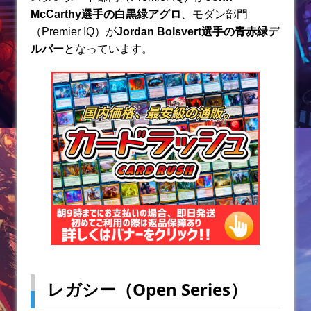
k
McCarthy
選手の白黒緑アグロ
、モダン部門
（Premier IQ）が
Jordan Bolsvert
選手の青赤緑デ
ルバー
となっています。
レガシー（Open Series）