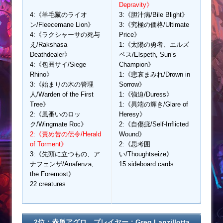
Depravity》
4:《羊毛鬣のライオ
3:《胆汁病/Bile Blight》
ン/Fleecemane Lion》
3:《究極の価格/Ultimate
4:《ラクシャーサの死与
Price》
え/Rakshasa
1:《太陽の勇者、エルズ
Deathdealer》
ペス/Elspeth, Sun’s
4:《包囲サイ/Siege
Champion》
Rhino》
1:《悲哀まみれ/Drown in
3:《始まりの木の管理
Sorrow》
人/Warden of the First
1:《強迫/Duress》
Tree》
1:《異端の輝き/Glare of
2:《風番いのロッ
Heresy》
ク/Wingmate Roc》
2:《自傷疵/Self-Inflicted
2:《責め苦の伝令/Herald
Wound》
of Torment》
2:《思考囲
3:《先頭に立つもの、ア
い/Thoughtseize》
ナフェンザ/Anafenza,
15 sideboard cards
the Foremost》
22 creatures
2位：赤単アグロ プレイヤー：Greg Lanzillotta