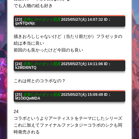
でも人物の絵も好き
[23]
名無しのイゼット団員
2025/05/27(火) 14:07:32 ID：
gxNTQxNjc
描きおろしじゃないけど（当たり前だが）フラゼッタの
絵は本当に良い
前回のも良かったけど今回のも良い
[24]
名無しのイゼット団員
2025/05/27(火) 14:11:06 ID：
k2MDI0NTQ
これは何とのコラボなの？
[25]
名無しのイゼット団員
2025/05/27(火) 15:09:49 ID：
M1ODQwMDA
24
コラボというよりアーティストをテーマにしたシリーズ
これに加えてファイナルファンタジーコラボのシクも同
時発売される