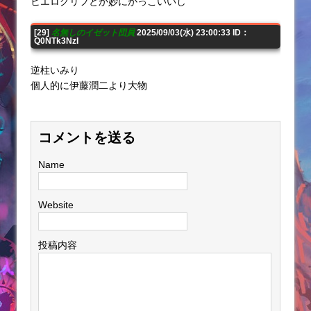
ヒエログリフとか妙にかっこいいし
[29]
名無しのイゼット団員
2025/09/03(水) 23:00:33 ID：
Q0NTk3NzI
逆柱いみり
個人的に伊藤潤二より大物
コメントを送る
Name
Website
投稿内容