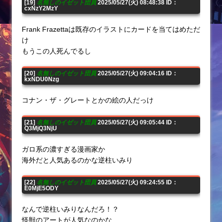
[19]
名無しのイゼット団員
2025/05/27(火) 08:48:38 ID：
cxNzY2MzY
Frank Frazettaは既存のイラストにカードを当てはめただ
け
もうこの人死んでるし
[20]
名無しのイゼット団員
2025/05/27(火) 09:04:16 ID：
kxNDU0Nzg
コナン・ザ・グレートとかの絵の人だっけ
[21]
名無しのイゼット団員
2025/05/27(火) 09:05:44 ID：
Q3MjQ3NjU
ガロ系の濃すぎる漫画家か
海外だと人気あるのかな逆柱いみり
[22]
名無しのイゼット団員
2025/05/27(火) 09:24:55 ID：
E0MjE5ODY
なんで逆柱いみりなんだろ！？
怪獣のアートが人気なのかな