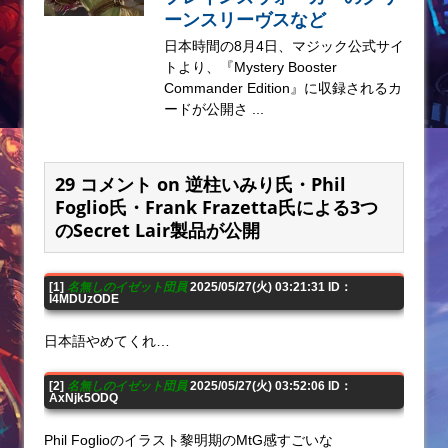
ーンスリーヴスなど
日本時間の8月4日、マジック公式サイ
トより、『Mystery Booster
Commander Edition』に収録されるカ
ードが公開さ ...
29 コメント on 逆柱いみり氏・Phil
Foglio氏・Frank Frazetta氏による3つ
のSecret Lair製品が公開
[1]
名無しのイゼット団員
2025/05/27(火) 03:21:31 ID：
I4MDUzODE
日本語やめてくれ…
[2]
名無しのイゼット団員
2025/05/27(火) 03:52:06 ID：
AxNjk5ODQ
Phil Foglioのイラスト黎明期のMtG感すごいな