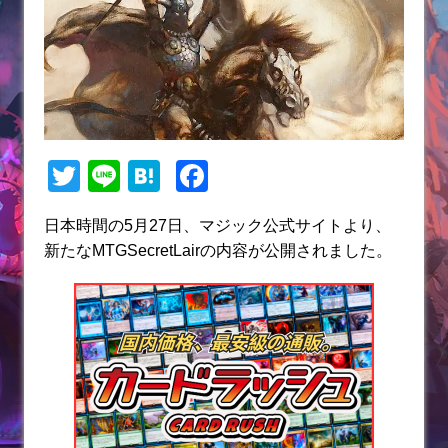
T
Li
H
F
w
n
at
a
日本時間の5月27日、マジック公式サイトより、
itt
e
e
c
新たなMTGSecretLairの内容が公開されました。
er
n
e
a
b
o
o
k