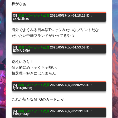
枠がなぁ…
[3]
名無しのイゼット団員
2025/05/27(火) 04:18:13 ID：
cxNzI3Nzc
海外でよくみる日本語Tシャツみたいなプリントだな
だいたい中華ブランドがやってるやつ
[4]
名無しのイゼット団員
2025/05/27(火) 04:53:58 ID：
E3MjU5MjA
逆柱いみり！
個人的にめちゃくちゃ熱い。
植芝理一好きにはたまらん
[5]
名無しのイゼット団員
2025/05/27(火) 05:02:55 ID：
Q1OTg0NDQ
これが新たなMTGのカード…か
[6]
名無しのイゼット団員
2025/05/27(火) 05:19:18 ID：
E0MjE5MjE