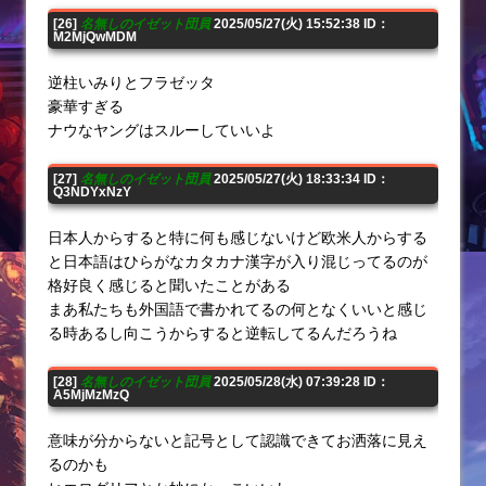
[26]
名無しのイゼット団員
2025/05/27(火) 15:52:38 ID：
M2MjQwMDM
逆柱いみりとフラゼッタ
豪華すぎる
ナウなヤングはスルーしていいよ
[27]
名無しのイゼット団員
2025/05/27(火) 18:33:34 ID：
Q3NDYxNzY
日本人からすると特に何も感じないけど欧米人からする
と日本語はひらがなカタカナ漢字が入り混じってるのが
格好良く感じると聞いたことがある
まあ私たちも外国語で書かれてるの何となくいいと感じ
る時あるし向こうからすると逆転してるんだろうね
[28]
名無しのイゼット団員
2025/05/28(水) 07:39:28 ID：
A5MjMzMzQ
意味が分からないと記号として認識できてお洒落に見え
るのかも