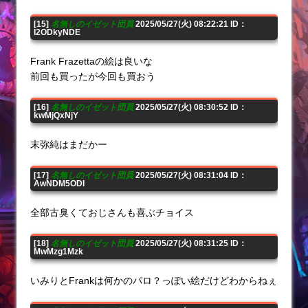
[15]
名無しのイゼット団員
2025/05/27(火) 08:22:21 ID：
I2ODkyNDE
Frank Frazettaの絵は良いな
前回も買ったが今回も買おう
[16]
名無しのイゼット団員
2025/05/27(火) 08:30:52 ID：
kwMjQxNjY
末弥純はまだかー
[17]
名無しのイゼット団員
2025/05/27(火) 08:31:04 ID：
AwNDM5ODI
全部古臭くておじさんも喜ぶチョイス
[18]
名無しのイゼット団員
2025/05/27(火) 08:31:25 ID：
MwMzg1Mzk
いみりとFrankは何かのパロ？っぽい絵だけどわからねぇ