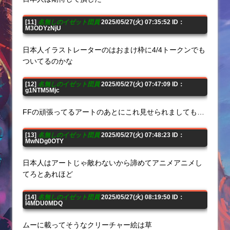
[11]
名無しのイゼット団員
2025/05/27(火) 07:35:52 ID：
M3ODYzNjU
日本人イラストレーターのはおまけ枠に4/4トークンでも
ついてるのかな
[12]
名無しのイゼット団員
2025/05/27(火) 07:47:09 ID：
g1NTM5Mjc
FFの頑張ってるアートのあとにこれ見せられましても…
[13]
名無しのイゼット団員
2025/05/27(火) 07:48:23 ID：
MwNDg0OTY
日本人はアートじゃ敵わないから諦めてアニメアニメし
てろとあれほど
[14]
名無しのイゼット団員
2025/05/27(火) 08:19:50 ID：
I4MDU0MDQ
ムーに載ってそうなクリーチャー絵は草