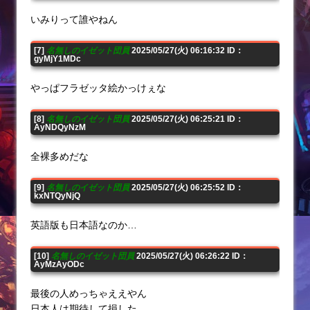
いみりって誰やねん
[7]
名無しのイゼット団員
2025/05/27(火) 06:16:32 ID：
gyMjY1MDc
やっぱフラゼッタ絵かっけぇな
[8]
名無しのイゼット団員
2025/05/27(火) 06:25:21 ID：
AyNDQyNzM
全裸多めだな
[9]
名無しのイゼット団員
2025/05/27(火) 06:25:52 ID：
kxNTQyNjQ
英語版も日本語なのか…
[10]
名無しのイゼット団員
2025/05/27(火) 06:26:22 ID：
AyMzAyODc
最後の人めっちゃええやん
日本人は期待して損した